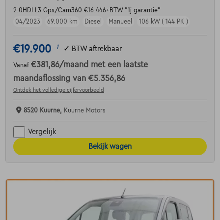
2.0HDI L3 Gps/Cam360 €16.446+BTW *1j garantie*
04/2023
69.000 km
Diesel
Manueel
106 kW ( 144 PK )
€19.900
1
✓
BTW aftrekbaar
€381,86
/maand
met een laatste
Vanaf
maandaflossing van
€5.356,86
Ontdek het volledige cijfervoorbeeld
8520 Kuurne,
Kuurne Motors
Vergelijk
Bekijk wagen