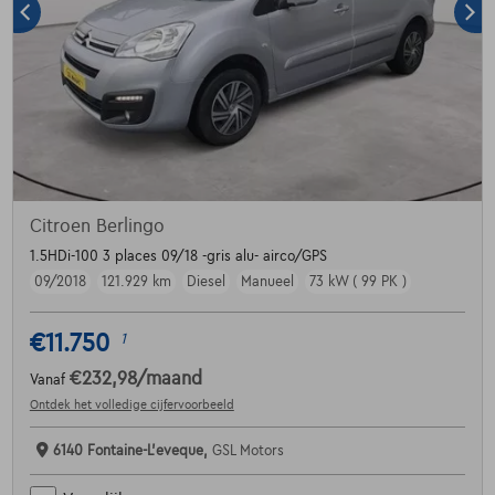
Citroen Berlingo
1.5HDi-100 3 places 09/18 -gris alu- airco/GPS
09/2018
121.929 km
Diesel
Manueel
73 kW ( 99 PK )
€11.750
1
€232,98
/maand
Vanaf
Ontdek het volledige cijfervoorbeeld
6140 Fontaine-L'eveque,
GSL Motors