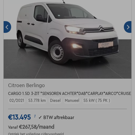
Citroen Berlingo
CARGO 1.5D 3-ZIT *SENSOREN ACHTER*DAB*CARPLAY*AIRCO*CRUISE 
02/2021
53.778 km
Diesel
Manueel
55 kW ( 75 PK )
€13.495
1
✓
BTW aftrekbaar
€267,58
/maand
Vanaf
Ontdek het volledige cijfervoorbeeld