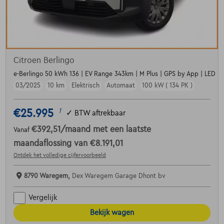
Citroen Berlingo
e-Berlingo 50 kWh 136 | EV Range 343km | M Plus | GPS by App | LED Li
03/2025
10 km
Elektrisch
Automaat
100 kW ( 134 PK )
€25.995
1
✓
BTW aftrekbaar
€392,51
/maand
met een laatste
Vanaf
maandaflossing van
€8.191,01
Ontdek het volledige cijfervoorbeeld
8790 Waregem,
Dex Waregem Garage Dhont bv
Vergelijk
Bekijk wagen