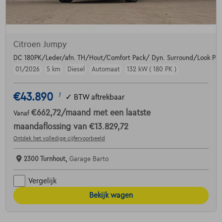
Citroen Jumpy
DC 180PK/Leder/afn. TH/Hout/Comfort Pack/ Dyn. Surround/Look Pa
01/2026
5 km
Diesel
Automaat
132 kW ( 180 PK )
€43.890
1
✓
BTW aftrekbaar
€662,72
/maand
met een laatste
Vanaf
maandaflossing van
€13.829,72
Ontdek het volledige cijfervoorbeeld
2300 Turnhout,
Garage Barto
Vergelijk
Bekijk wagen