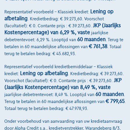
Lening op
Representatief voorbeeld – Klassiek krediet:
afbetaling
. Kredietbedrag: € 39.273,60. Voorschot
JKP (Jaarlijks
(facultatief): € 0. Contante prijs : € 39.273,60.
Kostenpercentage) van 6,29 %, vaste
jaarlijkse
60 maanden
debetrentevoet: 6,29 %. Looptijd van
. Terug te
€ 761,38
betalen in 60 maandelijkse aflossingen van
. Totaal
terug te betalen bedrag: € 45.682,93.
Representatief voorbeeld kredietbemiddelaar – Klassiek
Lening op afbetaling
krediet:
. Kredietbedrag: € 39.273,60.
JKP
Voorschot (facultatief): € 0. Contante prijs : € 39.273,60.
(Jaarlijks Kostenpercentage) van 8,49 %, vaste
60 maanden
jaarlijkse debetrentevoet: 8,49 %. Looptijd van
.
Citroen Berlingo
Van 100 1.5D *Camera*App Connect
€ 799,65
Terug te betalen in 60 maandelijkse aflossingen van
.
04/2026
10 km
Diesel
Manueel
74 kW ( 101 PK )
Totaal terug te betalen bedrag: € 47.978,93.
€22.495
1
Onder voorbehoud van aanvaarding van uw kredietaanvraag
✓
BTW aftrekbaar
door Alpha Credit s.a., kredietverstrekker, Warandeberg 8/3,