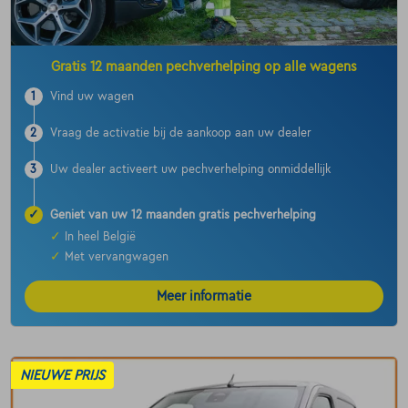
Gratis 12 maanden pechverhelping op alle wagens
1
Vind uw wagen
2
Vraag de activatie bij de aankoop aan uw dealer
3
Uw dealer activeert uw pechverhelping onmiddellijk
✓
Geniet van uw 12 maanden gratis pechverhelping
✓
In heel België
✓
Met vervangwagen
Meer informatie
NIEUWE PRIJS