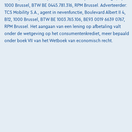
€339,66
/maand
met een laatste
Vanaf
1000 Brussel, BTW BE 0445.781.316, RPM Brussel. Adverteerder:
maandaflossing van
€7.088,16
TCS Mobility S.A., agent in nevenfunctie, Boulevard Albert II 4,
Ontdek het volledige cijfervoorbeeld
B12, 1000 Brussel, BTW BE 1003.765.106, BE93 0019 6639 0767,
RPM Brussel. Het aangaan van een lening op afbetaling valt
8870 Izegem,
Decaigny Izegem
onder de wetgeving op het consumentenkrediet, meer bepaald
onder boek VII van het Wetboek van economisch recht.
Vergelijk
Bekijk wagen