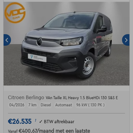
Citroen Berlingo
VAn Taille XL Heavy 1.5 BlueHDi 130 S&S E
04/2026
7 km
Diesel
Automaat
96 kW ( 130 PK )
€26.535
1
✓
BTW aftrekbaar
€400,67
/maand
met een laatste
Vanaf