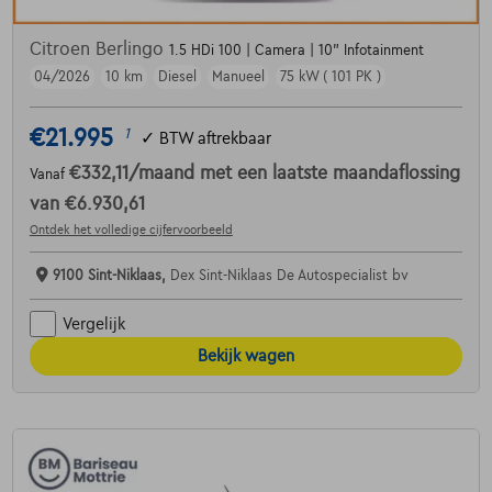
Citroen Berlingo
1.5 HDi 100 | Camera | 10" Infotainment
04/2026
10 km
Diesel
Manueel
75 kW ( 101 PK )
€21.995
1
✓
BTW aftrekbaar
€332,11
/maand
met een laatste maandaflossing
Vanaf
van
€6.930,61
Ontdek het volledige cijfervoorbeeld
9100 Sint-Niklaas,
Dex Sint-Niklaas De Autospecialist bv
Vergelijk
Bekijk wagen