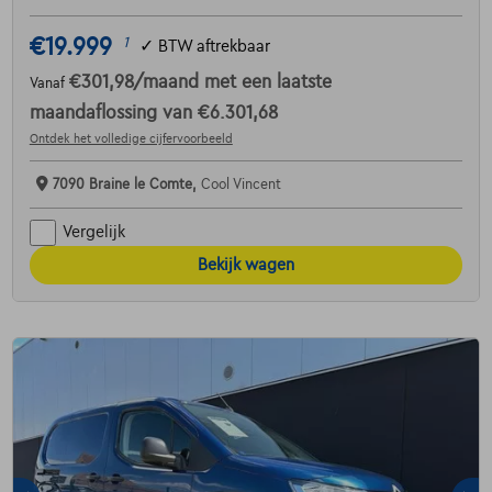
€19.999
1
✓
BTW aftrekbaar
€301,98
/maand
met een laatste
Vanaf
maandaflossing van
€6.301,68
Ontdek het volledige cijfervoorbeeld
7090 Braine le Comte,
Cool Vincent
Vergelijk
Bekijk wagen