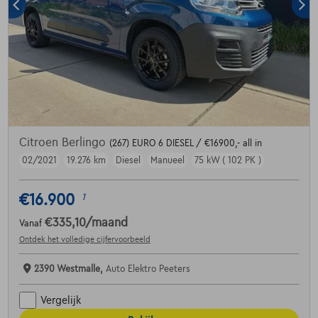
Citroen Berlingo
(267) EURO 6 DIESEL / €16900,- all in
02/2021
19.276 km
Diesel
Manueel
75 kW ( 102 PK )
€16.900
1
€335,10
/maand
Vanaf
Ontdek het volledige cijfervoorbeeld
2390 Westmalle,
Auto Elektro Peeters
Vergelijk