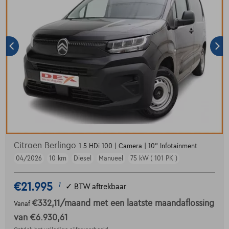
Citroen Berlingo
1.5 HDi 100 | Camera | 10" Infotainment
04/2026
10 km
Diesel
Manueel
75 kW ( 101 PK )
€21.995
1
✓
BTW aftrekbaar
€332,11
/maand
met een laatste maandaflossing
Vanaf
van
€6.930,61