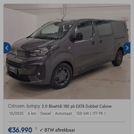
Citroen Jumpy
2.0 BlueHdi 180 pk EAT8 Dubbel Cabine
10/2025
6 km
Diesel
Automaat
130 kW ( 177 PK )
€36.990
1
✓
BTW aftrekbaar