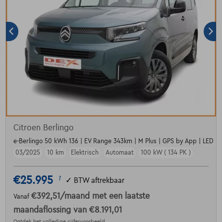
Citroen Berlingo
e-Berlingo 50 kWh 136 | EV Range 343km | M Plus | GPS by App | LED Li
03/2025
10 km
Elektrisch
Automaat
100 kW ( 134 PK )
€25.995
1
✓
BTW aftrekbaar
€392,51
/maand
met een laatste
Vanaf
maandaflossing van
€8.191,01
Ontdek het volledige cijfervoorbeeld