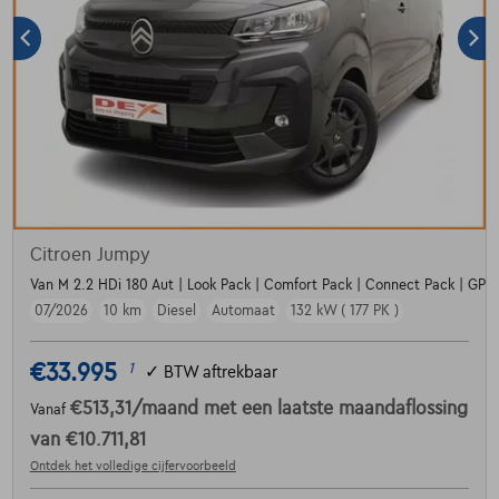
Citroen Jumpy
Van M 2.2 HDi 180 Aut | Look Pack | Comfort Pack | Connect Pack | GPS
07/2026
10 km
Diesel
Automaat
132 kW ( 177 PK )
€33.995
1
✓
BTW aftrekbaar
€513,31
/maand
met een laatste maandaflossing
Vanaf
van
€10.711,81
Ontdek het volledige cijfervoorbeeld