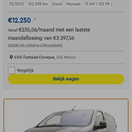
03/2022
102.098 km
Diesel
Manueel
75 kW ( 102 PK )
€12.250
1
€235,06
/maand
met een laatste
Vanaf
maandaflossing van
€3.297,56
Ontdek het volledige cijfervoorbeeld
6140 Fontaine-L'eveque,
GSL Motors
Vergelijk
Bekijk wagen