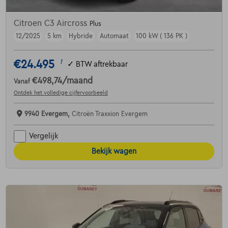
Citroen C3 Aircross
Plus
12/2025
5 km
Hybride
Automaat
100 kW ( 136 PK )
€24.495
1
✓
BTW aftrekbaar
€498,74
/maand
Vanaf
Ontdek het volledige cijfervoorbeeld
9940 Evergem,
Citroën Traxxion Evergem
Vergelijk
Bekijk wagen