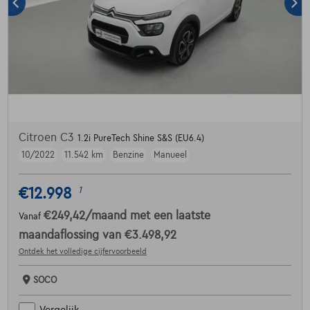
Citroen C3
1.2i PureTech Shine S&S (EU6.4)
10/2022
11.542 km
Benzine
Manueel
€12.998
1
€249,42
/maand
met een laatste
Vanaf
maandaflossing van
€3.498,92
Ontdek het volledige cijfervoorbeeld
SOCO