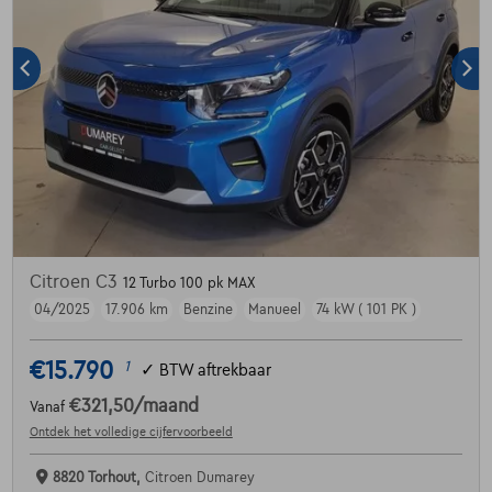
Citroen C3
12 Turbo 100 pk MAX
04/2025
17.906 km
Benzine
Manueel
74 kW ( 101 PK )
€15.790
1
✓
BTW aftrekbaar
€321,50
/maand
Vanaf
Ontdek het volledige cijfervoorbeeld
8820 Torhout,
Citroen Dumarey