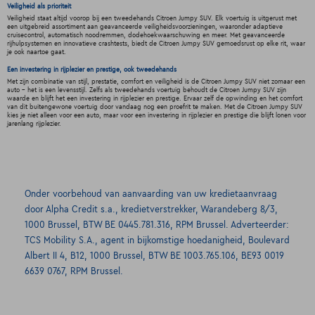
Veiligheid als prioriteit
Veiligheid staat altijd voorop bij een tweedehands Citroen Jumpy SUV. Elk voertuig is uitgerust met
een uitgebreid assortiment aan geavanceerde veiligheidsvoorzieningen, waaronder adaptieve
cruisecontrol, automatisch noodremmen, dodehoekwaarschuwing en meer. Met geavanceerde
rijhulpsystemen en innovatieve crashtests, biedt de Citroen Jumpy SUV gemoedsrust op elke rit, waar
je ook naartoe gaat.
Een investering in rijplezier en prestige, ook tweedehands
Met zijn combinatie van stijl, prestatie, comfort en veiligheid is de Citroen Jumpy SUV niet zomaar een
auto - het is een levensstijl. Zelfs als tweedehands voertuig behoudt de Citroen Jumpy SUV zijn
waarde en blijft het een investering in rijplezier en prestige. Ervaar zelf de opwinding en het comfort
van dit buitengewone voertuig door vandaag nog een proefrit te maken. Met de Citroen Jumpy SUV
kies je niet alleen voor een auto, maar voor een investering in rijplezier en prestige die blijft lonen voor
jarenlang rijplezier.
Onder voorbehoud van aanvaarding van uw kredietaanvraag
door Alpha Credit s.a., kredietverstrekker, Warandeberg 8/3,
1000 Brussel, BTW BE 0445.781.316, RPM Brussel. Adverteerder:
TCS Mobility S.A., agent in bijkomstige hoedanigheid, Boulevard
Albert II 4, B12, 1000 Brussel, BTW BE 1003.765.106, BE93 0019
6639 0767, RPM Brussel.