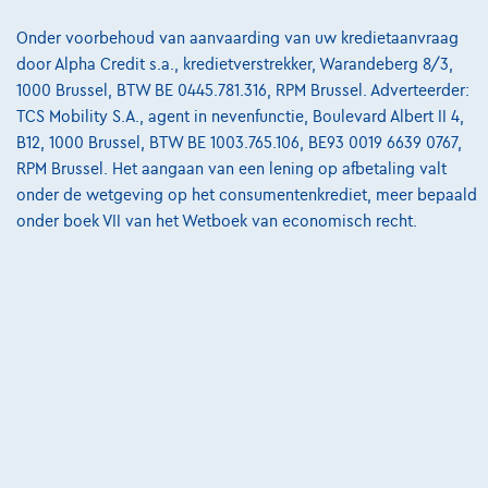
Onder voorbehoud van aanvaarding van uw kredietaanvraag
@2024 TCS Mobility SA/NV Copyright
door Alpha Credit s.a., kredietverstrekker, Warandeberg 8/3,
Algemene Voorwaarden
1000 Brussel, BTW BE 0445.781.316, RPM Brussel. Adverteerder:
TCS Mobility S.A., agent in nevenfunctie, Boulevard Albert II 4,
Bijstandsvoorwaarden
B12, 1000 Brussel, BTW BE 1003.765.106, BE93 0019 6639 0767,
RPM Brussel. Het aangaan van een lening op afbetaling valt
Privacyverklaring
onder de wetgeving op het consumentenkrediet, meer bepaald
Cookiebeleid
onder boek VII van het Wetboek van economisch recht.
Kwaliteitscharter
Site Map
Login