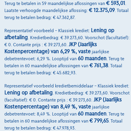
€ 593,01
Terug te betalen in 59 maandelijkse aflossingen van
.
Autoverzekering
€ 12.375,09
Laatste verhoogde maandelijkse aflossing:
. Totaal
terug te betalen bedrag: € 47.362,87.
Lease en persoonlijke lease
Lening op
Representatief voorbeeld – Klassiek krediet:
afbetaling
Over Ons
. Kredietbedrag: € 39.273,60. Voorschot (facultatief):
JKP (Jaarlijks
€ 0. Contante prijs : € 39.273,60.
Word klant
Kostenpercentage) van 6,29 %, vaste
jaarlijkse
60 maanden
debetrentevoet: 6,29 %. Looptijd van
. Terug te
Wie zijn we
€ 761,38
betalen in 60 maandelijkse aflossingen van
. Totaal
Kwaliteitscharter
terug te betalen bedrag: € 45.682,93.
Onze dealers
Representatief voorbeeld kredietbemiddelaar – Klassiek krediet:
Lening op afbetaling
. Kredietbedrag: € 39.273,60. Voorschot
Onze partners
JKP (Jaarlijks
(facultatief): € 0. Contante prijs : € 39.273,60.
Onze team
Kostenpercentage) van 8,49 %, vaste
jaarlijkse
60 maanden
debetrentevoet: 8,49 %. Looptijd van
. Terug te
Contact
€ 799,65
betalen in 60 maandelijkse aflossingen van
. Totaal
terug te betalen bedrag: € 47.978,93.