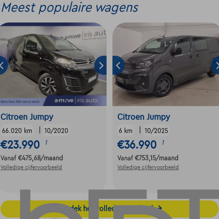
Meest populaire wagens
Citroen Jumpy
Citroen Jumpy
|
|
66.020 km
10/2020
6 km
10/2025
€23.990
€36.990
1
1
Vanaf
€475,68
/maand
Vanaf
€753,15
/maand
Volledige cijfervoorbeeld
Volledige cijfervoorbeeld
Ontdek het volledige aanbod