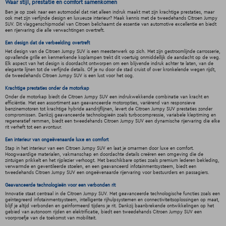
Waar stijl, prestatie en comfort samenkomen
Ben je op zoek naar een automodel dat niet alleen indruk maakt met zijn krachtige prestaties, maar
ook met zijn verfijnde design en luxueuze interieur? Maak kennis met de tweedehands Citroen Jumpy
SUV. Dit vlaggenschipmodel van Citroen belichaamt de essentie van automotive excellentie en biedt
een rijervaring die alle verwachtingen overtreft.
Een design dat de verbeelding overtreft
Het design van de Citroen Jumpy SUV is een meesterwerk op zich. Met zijn gestroomlijnde carrosserie,
opvallende grille en kenmerkende koplampen trekt dit voertuig onmiddellijk de aandacht op de weg.
Elk aspect van het design is doordacht ontworpen om een blijvende indruk achter te laten, van de
elegante lijnen tot de verfijnde details. Of je nu door de stad cruist of over kronkelende wegen rijdt,
de tweedehands Citroen Jumpy SUV is een lust voor het oog.
Krachtige prestaties onder de motorkap
Onder de motorkap biedt de Citroen Jumpy SUV een indrukwekkende combinatie van kracht en
efficiëntie. Met een assortiment aan geavanceerde motoropties, variërend van responsieve
benzinemotoren tot krachtige hybride aandrijflijnen, levert de Citroen Jumpy SUV prestaties zonder
compromissen. Dankzij geavanceerde technologieën zoals turbocompressie, variabele kleptiming en
regeneratief remmen, biedt een tweedehands Citroen Jumpy SUV een dynamische rijervaring die elke
rit verheft tot een avontuur.
Een interieur van ongeëvenaarde luxe en comfort
Stap in het interieur van een Citroen Jumpy SUV en laat je omarmen door luxe en comfort.
Hoogwaardige materialen, vakmanschap en doordachte details creëren een omgeving die de
zintuigen prikkelt en het rijplezier verhoogt. Met beschikbare opties zoals premium lederen bekleding,
verwarmde en geventileerde stoelen, en een geavanceerd infotainmentsysteem, biedt een
tweedehands Citroen Jumpy SUV een ongeëvenaarde rijervaring voor bestuurders en passagiers.
Geavanceerde technologieën voor een verbonden rit
Innovatie staat centraal in de Citroen Jumpy SUV. Met geavanceerde technologische functies zoals een
geïntegreerd infotainmentsysteem, intelligente rijhulpsystemen en connectiviteitsoplossingen op maat,
blijf je altijd verbonden en geïnformeerd tijdens je rit. Dankzij baanbrekende ontwikkelingen op het
gebied van autonoom rijden en elektrificatie, biedt een tweedehands Citroen Jumpy SUV een
voorproefje van de toekomst van mobiliteit.