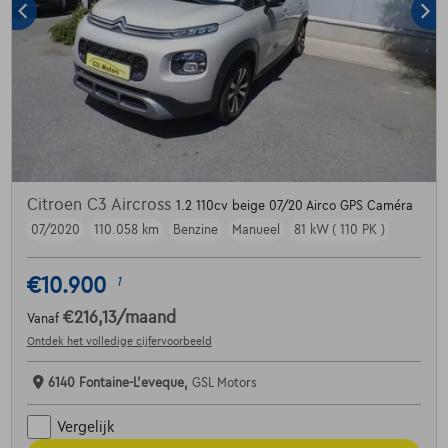
Citroen C3 Aircross
1.2 110cv beige 07/20 Airco GPS Caméra
07/2020
110.058 km
Benzine
Manueel
81 kW ( 110 PK )
€10.900
1
€216,13
/maand
Vanaf
Ontdek het volledige cijfervoorbeeld
6140 Fontaine-L'eveque,
GSL Motors
Vergelijk