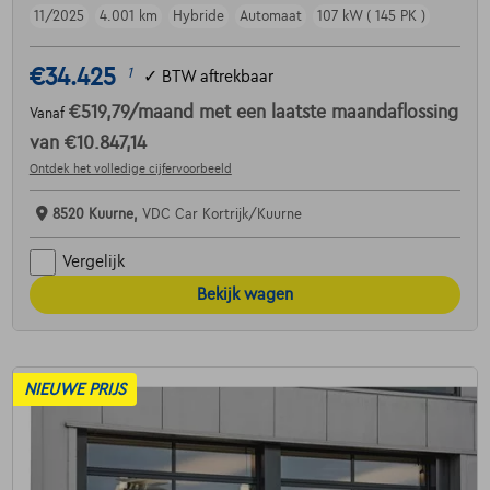
11/2025
4.001 km
Hybride
Automaat
107 kW ( 145 PK )
€34.425
1
✓
BTW aftrekbaar
€519,79
/maand
met een laatste maandaflossing
Vanaf
van
€10.847,14
Ontdek het volledige cijfervoorbeeld
8520 Kuurne,
VDC Car Kortrijk/Kuurne
Vergelijk
Bekijk wagen
NIEUWE PRIJS