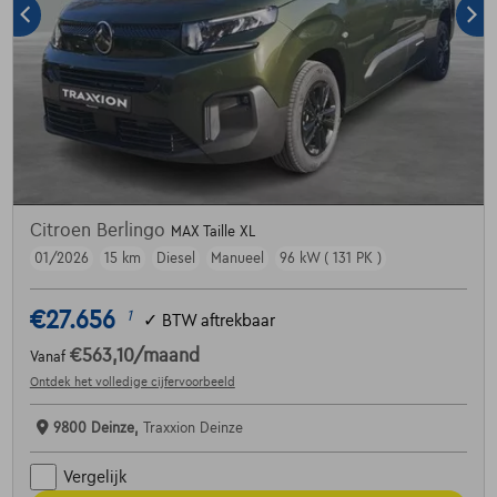
Citroen Berlingo
MAX Taille XL
01/2026
15 km
Diesel
Manueel
96 kW ( 131 PK )
€27.656
1
✓
BTW aftrekbaar
€563,10
/maand
Vanaf
Ontdek het volledige cijfervoorbeeld
9800 Deinze,
Traxxion Deinze
Vergelijk