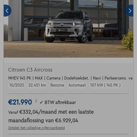
Citroen C3 Aircross
MHEV 145 PK | MAX | Camera | Dodehoekdet. | Navi | Parkeersens. va | Ai
10/2025
22.451 km
Benzine
Automaat
107 kW ( 145 PK )
€21.990
1
✓
BTW aftrekbaar
€332,04
/maand
met een laatste
Vanaf
maandaflossing van
€6.929,04
Ontdek het volledige cijfervoorbeeld