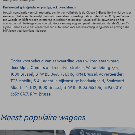
waar je ook naartoe gaat.
Een investering in rijplezier en prestige, ook tweedehands
Met zijn combinatie van stijl, prestatie, comfort en veiligheid is de Citroen C-Elyseé Berline niet zomaar
een auto - het is een levensstijl. Zelfs als tweedehands voertuig behoudt de Citroen C-Elyseé Berline
zijn waarde en blijft het een investering in rijplezier en prestige. Ervaar zelf de opwinding en het
comfort van dit buitengewone voertuig door vandaag nog een proefrit te maken. Met de Citroen C-
Elyseé Berline kies je niet alleen voor een auto, maar voor een investering in rijplezier en prestige die
blijft lonen voor jarenlang rijplezier.
Onder voorbehoud van aanvaarding van uw kredietaanvraag
door Alpha Credit s.a., kredietverstrekker, Warandeberg 8/3,
1000 Brussel, BTW BE 0445.781.316, RPM Brussel. Adverteerder:
TCS Mobility S.A., agent in bijkomstige hoedanigheid, Boulevard
Albert II 4, B12, 1000 Brussel, BTW BE 1003.765.106, BE93 0019
6639 0767, RPM Brussel.
Meest populaire wagens