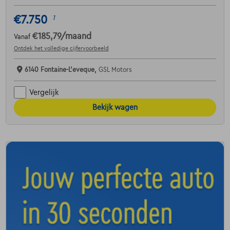
€7.750
1
€185,79
/maand
Vanaf
Ontdek het volledige cijfervoorbeeld
6140 Fontaine-L'eveque,
GSL Motors
Vergelijk
Bekijk wagen