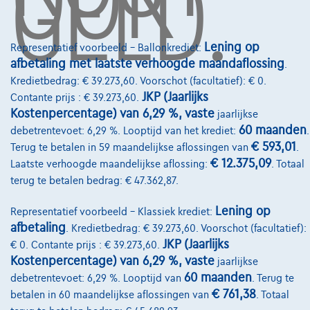
GELD.
Over Ons
Lening op
Representatief voorbeeld – Ballonkrediet:
afbetaling met laatste verhoogde maandaflossing
Word klant
.
Kredietbedrag: € 39.273,60. Voorschot (facultatief): € 0.
Wie zijn we
JKP (Jaarlijks
Contante prijs : € 39.273,60.
Kostenpercentage) van 6,29 %, vaste
jaarlijkse
Kwaliteitscharter
60 maanden
debetrentevoet: 6,29 %. Looptijd van het krediet:
.
Onze dealers
€ 593,01
Terug te betalen in 59 maandelijkse aflossingen van
.
€ 12.375,09
Laatste verhoogde maandelijkse aflossing:
. Totaal
Onze partners
terug te betalen bedrag: € 47.362,87.
Onze team
Lening op
Representatief voorbeeld – Klassiek krediet:
Contact
afbetaling
. Kredietbedrag: € 39.273,60. Voorschot (facultatief):
JKP (Jaarlijks
€ 0. Contante prijs : € 39.273,60.
Kostenpercentage) van 6,29 %, vaste
jaarlijkse
60 maanden
debetrentevoet: 6,29 %. Looptijd van
. Terug te
@2024 TCS Mobility SA/NV Copyright
€ 761,38
betalen in 60 maandelijkse aflossingen van
. Totaal