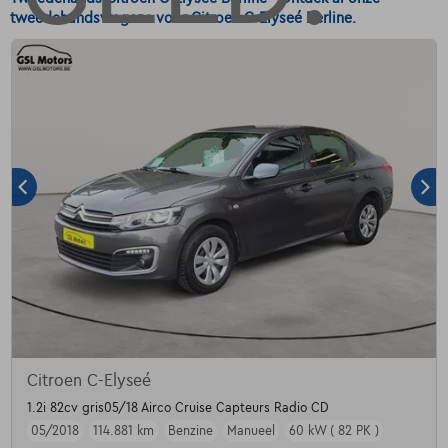
tweedehandswagens voor Citroen C-Elyseé Berline.
Citroen C-Elyseé
1.2i 82cv gris05/18 Airco Cruise Capteurs Radio CD
05/2018
114.881 km
Benzine
Manueel
60 kW ( 82 PK )