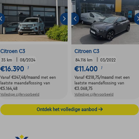
Citroen C3
Citroen C3
|
|
35 km
08/2024
84.116 km
03/2022
€16.390
€11.400
1
1
Vanaf
€247,48
/maand
met een
Vanaf
€218,75
/maand
met een
laatste maandaflossing van
laatste maandaflossing van
€5.164,48
€3.068,75
Volledige cijfervoorbeeld
Volledige cijfervoorbeeld
Ontdek het volledige aanbod