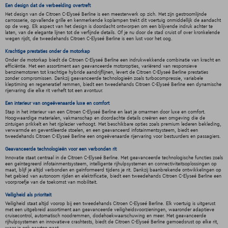
Een design dat de verbeelding overtreft
Het design van de Citroen C-Elyseé Berline is een meesterwerk op zich. Met zijn gestroomlijnde
carrosserie, opvallende grille en kenmerkende koplampen trekt dit voertuig onmiddellijk de aandacht
op de weg. Elk aspect van het design is doordacht ontworpen om een blijvende indruk achter te
laten, van de elegante lijnen tot de verfijnde details. Of je nu door de stad cruist of over kronkelende
wegen rijdt, de tweedehands Citroen C-Elyseé Berline is een lust voor het oog.
Krachtige prestaties onder de motorkap
Onder de motorkap biedt de Citroen C-Elyseé Berline een indrukwekkende combinatie van kracht en
efficiëntie. Met een assortiment aan geavanceerde motoropties, variërend van responsieve
benzinemotoren tot krachtige hybride aandrijflijnen, levert de Citroen C-Elyseé Berline prestaties
zonder compromissen. Dankzij geavanceerde technologieën zoals turbocompressie, variabele
kleptiming en regeneratief remmen, biedt een tweedehands Citroen C-Elyseé Berline een dynamische
rijervaring die elke rit verheft tot een avontuur.
Een interieur van ongeëvenaarde luxe en comfort
Stap in het interieur van een Citroen C-Elyseé Berline en laat je omarmen door luxe en comfort.
Hoogwaardige materialen, vakmanschap en doordachte details creëren een omgeving die de
zintuigen prikkelt en het rijplezier verhoogt. Met beschikbare opties zoals premium lederen bekleding,
verwarmde en geventileerde stoelen, en een geavanceerd infotainmentsysteem, biedt een
tweedehands Citroen C-Elyseé Berline een ongeëvenaarde rijervaring voor bestuurders en passagiers.
Geavanceerde technologieën voor een verbonden rit
Innovatie staat centraal in de Citroen C-Elyseé Berline. Met geavanceerde technologische functies zoals
een geïntegreerd infotainmentsysteem, intelligente rijhulpsystemen en connectiviteitsoplossingen op
maat, blijf je altijd verbonden en geïnformeerd tijdens je rit. Dankzij baanbrekende ontwikkelingen op
het gebied van autonoom rijden en elektrificatie, biedt een tweedehands Citroen C-Elyseé Berline een
voorproefje van de toekomst van mobiliteit.
Veiligheid als prioriteit
Veiligheid staat altijd voorop bij een tweedehands Citroen C-Elyseé Berline. Elk voertuig is uitgerust
met een uitgebreid assortiment aan geavanceerde veiligheidsvoorzieningen, waaronder adaptieve
cruisecontrol, automatisch noodremmen, dodehoekwaarschuwing en meer. Met geavanceerde
rijhulpsystemen en innovatieve crashtests, biedt de Citroen C-Elyseé Berline gemoedsrust op elke rit,