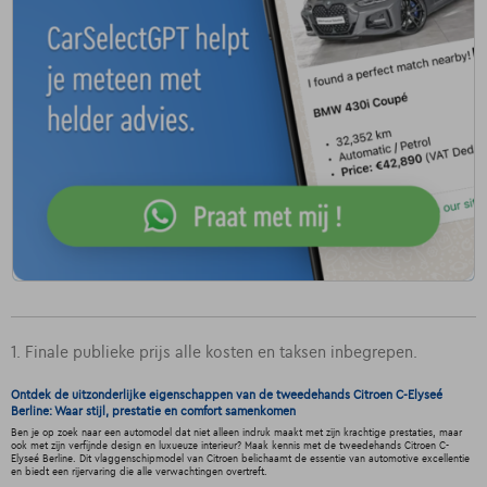
1. Finale publieke prijs alle kosten en taksen inbegrepen.
Ontdek de uitzonderlijke eigenschappen van de tweedehands Citroen C-Elyseé
Berline: Waar stijl, prestatie en comfort samenkomen
Ben je op zoek naar een automodel dat niet alleen indruk maakt met zijn krachtige prestaties, maar
ook met zijn verfijnde design en luxueuze interieur? Maak kennis met de tweedehands Citroen C-
Elyseé Berline. Dit vlaggenschipmodel van Citroen belichaamt de essentie van automotive excellentie
en biedt een rijervaring die alle verwachtingen overtreft.