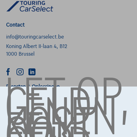
Contact
info@touringcarselect.be
Koning Albert II-laan 4, B12
1000 Brussel
LET OP,
GELD
LENEN
Diensten & Oplossingen
KOST
OOK
Pechverhelping verzekering
Financiering
Autoverzekering
Lease en persoonlijke lease