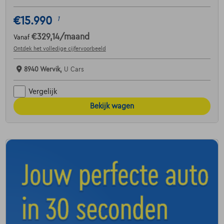
€15.990
1
€329,14
/maand
Vanaf
Ontdek het volledige cijfervoorbeeld
8940 Wervik,
U Cars
Vergelijk
Bekijk wagen