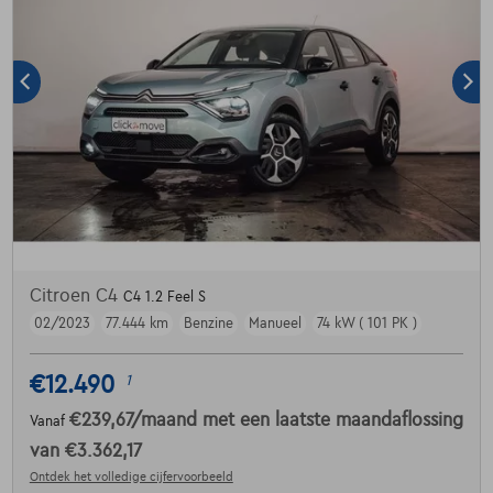
Citroen C4
C4 1.2 Feel S
02/2023
77.444 km
Benzine
Manueel
74 kW ( 101 PK )
€12.490
1
€239,67
/maand
met een laatste maandaflossing
Vanaf
van
€3.362,17
Ontdek het volledige cijfervoorbeeld