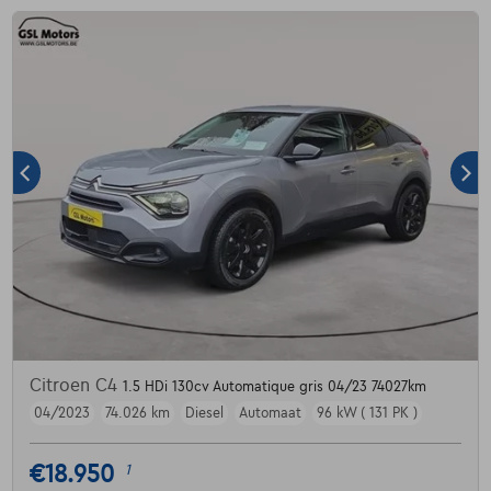
Citroen C4
1.5 HDi 130cv Automatique gris 04/23 74027km
04/2023
74.026 km
Diesel
Automaat
96 kW ( 131 PK )
€18.950
1