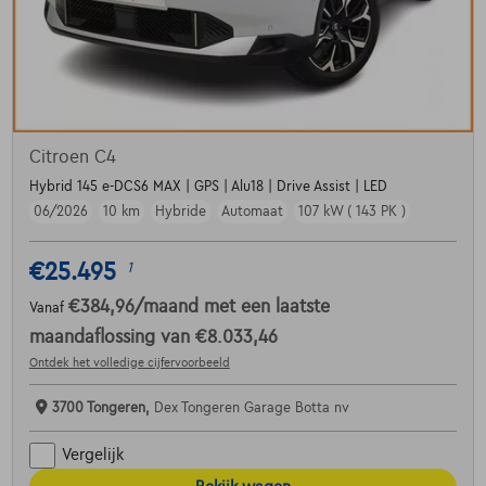
Citroen C4
Hybrid 145 e-DCS6 MAX | GPS | Alu18 | Drive Assist | LED
06/2026
10 km
Hybride
Automaat
107 kW ( 143 PK )
€25.495
1
€384,96
/maand
met een laatste
Vanaf
maandaflossing van
€8.033,46
Ontdek het volledige cijfervoorbeeld
3700 Tongeren,
Dex Tongeren Garage Botta nv
Vergelijk