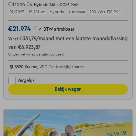
Citroen C4
Hybride 136 ë-DCS6 MAX
01/2025
12.261 km
Hybride
Automaat
100 kW ( 136 PK )
€21.974
1
✓
BTW aftrekbaar
€331,79
/maand
met een laatste maandaflossing
Vanaf
van
€6.923,87
Ontdek het volledige cijfervoorbeeld
8520 Kuurne,
VDC Car Kortrijk/Kuurne
Vergelijk
Bekijk wagen