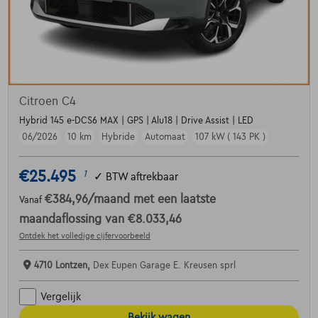
Citroen C4
Hybrid 145 e-DCS6 MAX | GPS | Alu18 | Drive Assist | LED
06/2026
10 km
Hybride
Automaat
107 kW ( 143 PK )
€25.495
1
✓
BTW aftrekbaar
€384,96
/maand
met een laatste
Vanaf
maandaflossing van
€8.033,46
Ontdek het volledige cijfervoorbeeld
4710 Lontzen,
Dex Eupen Garage E. Kreusen sprl
Vergelijk
Bekijk wagen