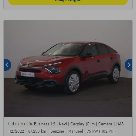
Citroen C4
Business 1.2 | Navi | Carplay |Clim | Caméra | JA18
12/2022
87.250 km
Benzine
Manueel
75 kW ( 102 PK )