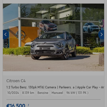
Citroen C4
1.2 Turbo Benz. 130pk MT6| Camera | Parkeers. a | Apple Car Play - Andr
10/2024
8.139 km
Benzine
Manueel
96 kW ( 131 PK )
€16.500
1