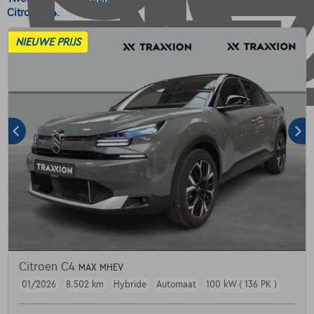
Citroen C4.
NIEUWE PRIJS
Citroen C4
MAX MHEV
01/2026
8.502 km
Hybride
Automaat
100 kW ( 136 PK )