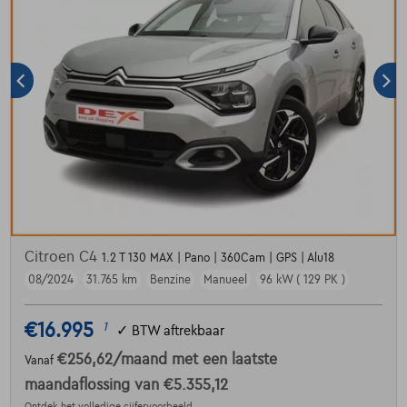
Citroen C4
1.2 T 130 MAX | Pano | 360Cam | GPS | Alu18
08/2024
31.765 km
Benzine
Manueel
96 kW ( 129 PK )
€16.995
1
✓
BTW aftrekbaar
€256,62
/maand
met een laatste
Vanaf
maandaflossing van
€5.355,12
Ontdek het volledige cijfervoorbeeld