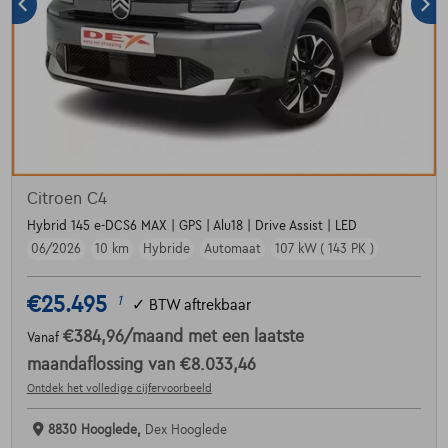
Citroen C4
Hybrid 145 e-DCS6 MAX | GPS | Alu18 | Drive Assist | LED
06/2026
10 km
Hybride
Automaat
107 kW ( 143 PK )
€25.495
1
✓
BTW aftrekbaar
€384,96
/maand
met een laatste
Vanaf
maandaflossing van
€8.033,46
Ontdek het volledige cijfervoorbeeld
8830 Hooglede,
Dex Hooglede