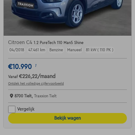
Citroen C4
1.2 PureTech 110 Man5 Shine
04/2018
47.461 km
Benzine
Manueel
81 kW ( 110 PK )
€10.990
1
€226,22
/maand
Vanaf
Ontdek het volledige cijfervoorbeeld
8700 Tielt,
Traxxion Tielt
Vergelijk
Bekijk wagen