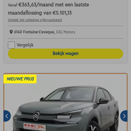
€363,63
/maand
met een laatste
Vanaf
maandaflossing van
€5.101,13
Ontdek het volledige cijfervoorbeeld
6140 Fontaine-L'eveque,
GSL Motors
Vergelijk
Bekijk wagen
NIEUWE PRIJS