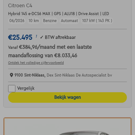
Citroen C4
Hybrid 145 e-DCS6 MAX | GPS | ALU18 | Drive Assist | LED
06/2026
10 km
Benzine
Automaat
107 kW ( 143 PK )
€25.495
1
✓
BTW aftrekbaar
€384,96
/maand
met een laatste
Vanaf
maandaflossing van
€8.033,46
Ontdek het volledige cijfervoorbeeld
9100 Sint-Niklaas,
Dex Sint-Niklaas De Autospecialist bv
Vergelijk
Bekijk wagen