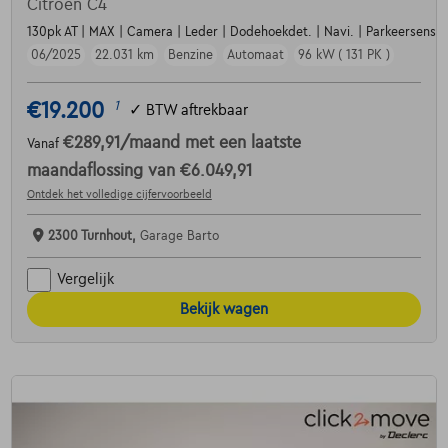
Citroen C4
130pk AT | MAX | Camera | Leder | Dodehoekdet. | Navi. | Parkeersens. va
06/2025
22.031 km
Benzine
Automaat
96 kW ( 131 PK )
€19.200
1
✓
BTW aftrekbaar
€289,91
/maand
met een laatste
Vanaf
maandaflossing van
€6.049,91
Ontdek het volledige cijfervoorbeeld
2300 Turnhout,
Garage Barto
Vergelijk
Bekijk wagen