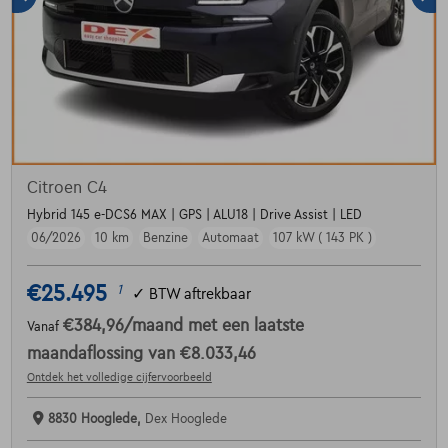
Citroen C4
Hybrid 145 e-DCS6 MAX | GPS | ALU18 | Drive Assist | LED
06/2026
10 km
Benzine
Automaat
107 kW ( 143 PK )
€25.495
1
✓
BTW aftrekbaar
€384,96
/maand
met een laatste
Vanaf
maandaflossing van
€8.033,46
Ontdek het volledige cijfervoorbeeld
8830 Hooglede,
Dex Hooglede