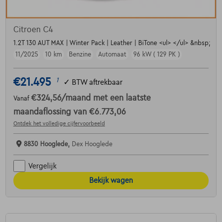
Citroen C4
1.2T 130 AUT MAX | Winter Pack | Leather | BiTone <ul> </ul> &nbsp;
11/2025
10 km
Benzine
Automaat
96 kW ( 129 PK )
€21.495
1
✓
BTW aftrekbaar
€324,56
/maand
met een laatste
Vanaf
maandaflossing van
€6.773,06
Ontdek het volledige cijfervoorbeeld
8830 Hooglede,
Dex Hooglede
Vergelijk
Bekijk wagen