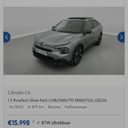
Citroen C4
1.2 PureTech Shine Pack CUIR/NAVI/TO PANO/FULL LED/JA
04/2022
41.873 km
Benzine
Halfautomaat
€15.998
1
✓
BTW aftrekbaar