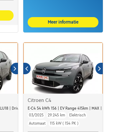
Meer informatie
Citroen C4
LU18 | Drive Assist | LED De Citroën C4 X Hybrid 145 AUT MAX combinee
E-C4 54 kWh 156 | EV Range 415km | MAX | GPS | Leather | L
03/2025
29.245 km
Elektrisch
Automaat
115 kW ( 154 PK )