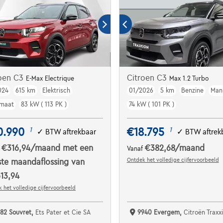
roen C3
Citroen C3
E-Max Electrique
Max 1.2 Turbo
024
615 km
Elektrisch
01/2026
5 km
Benzine
Man
maat
83 kW ( 113 PK )
74 kW ( 101 PK )
0.990
€18.795
1
1
✓
BTW aftrekbaar
✓
BTW aftrek
€316,94
/maand
met een
€382,68
/maand
f
Vanaf
Ontdek het volledige cijfervoorbeeld
ste maandaflossing van
13,94
 het volledige cijfervoorbeeld
182 Souvret,
Ets Pater et Cie SA
9940 Evergem,
Citroën Traxxion