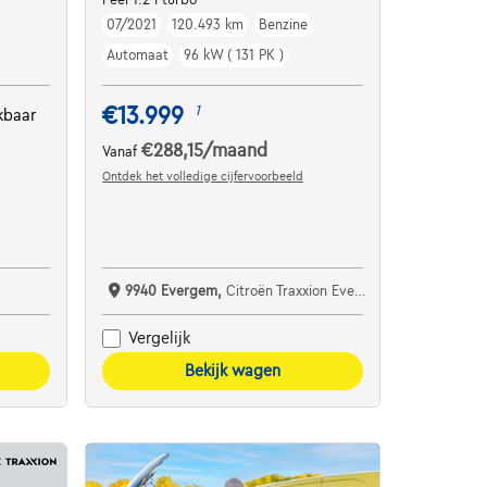
07/2021
120.493 km
Benzine
Automaat
96 kW ( 131 PK )
€13.999
1
kbaar
€288,15
/maand
Vanaf
Ontdek het volledige cijfervoorbeeld
9940 Evergem,
Citroën Traxxion Evergem
Vergelijk
Bekijk wagen