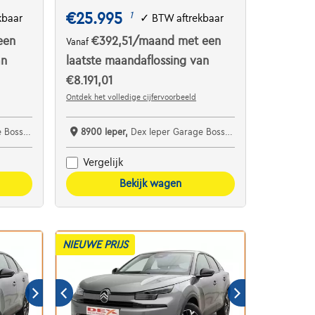
€25.995
1
kbaar
✓
BTW aftrekbaar
een
€392,51
/maand
met een
Vanaf
an
laatste maandaflossing van
€8.191,01
Ontdek het volledige cijfervoorbeeld
aert bv
8900 Ieper,
Dex Ieper Garage Bossaert bv
Vergelijk
Bekijk wagen
NIEUWE PRIJS