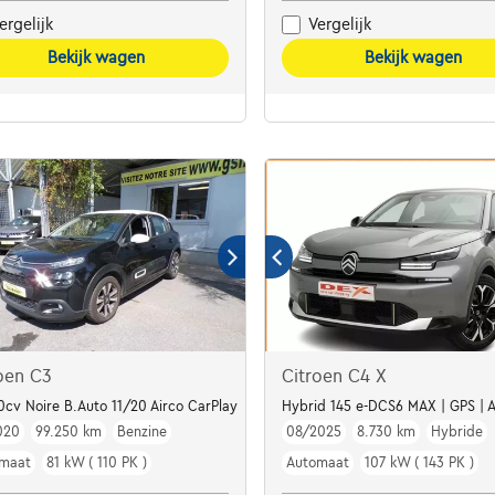
ergelijk
Vergelijk
Bekijk wagen
Bekijk wagen
oen C3
Citroen C4 X
LED**
10cv Noire B.Auto 11/20 Airco CarPlay
Hybrid 145 e-DCS6 MAX | GPS | A
020
99.250 km
Benzine
08/2025
8.730 km
Hybride
maat
81 kW ( 110 PK )
Automaat
107 kW ( 143 PK )