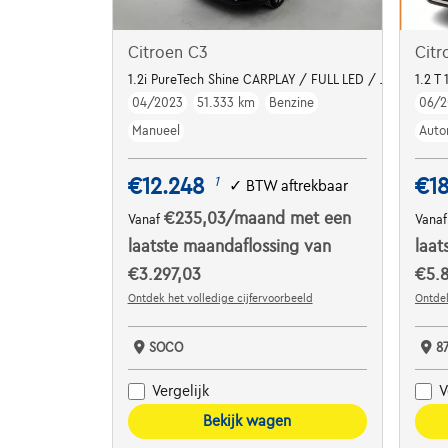
Citroen C3
Citr
1.2i PureTech Shine CARPLAY / FULL LED / JA 16"
1.2 T
04/2023
51.333 km
Benzine
06/2
Manueel
Auto
€12.248
€18
1
✓
BTW aftrekbaar
€235,03
/maand
met een
Vanaf
Vana
laatste maandaflossing van
laat
€3.297,03
€5.8
Ontdek het volledige cijfervoorbeeld
Ontdek
SOCO
8
Vergelijk
V
Bekijk wagen