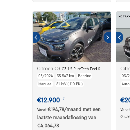
Citroen C3
Citr
C3 1.2 PureTech Feel S
03/2024
35.547 km
Benzine
03/2
Manueel
81 kW ( 110 PK )
Auto
€12.900
€2
1
€194,78
/maand
met een
Vanaf
Vana
Ontdek
laatste maandaflossing van
€4.064,78