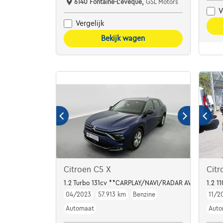
6140 Fontaine-L'eveque,
GSL Motors
V
Vergelijk
Bekijk wagen
Citroen C5 X
Citr
1.2 Turbo 131cv **CARPLAY/NAVI/RADAR AV/AR/FULL 
1.2 1
04/2023
57.913 km
Benzine
11/2
Automaat
Auto