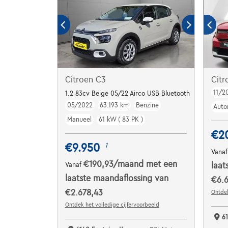
Citroen C3
Cit
11/2
1.2 83cv Beige 05/22 Airco USB Bluetooth
05/2022
63.193 km
Benzine
Auto
Manueel
61 kW ( 83 PK )
€2
€9.950
1
Vana
€190,93
/maand
met een
Vanaf
laat
laatste maandaflossing van
€6.6
€2.678,43
Ontdek
Ontdek het volledige cijfervoorbeeld
6