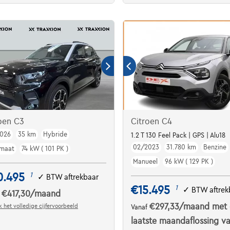
oen C3
Citroen C4
026
35 km
Hybride
1.2 T 130 Feel Pack | GPS | Alu18
02/2023
31.780 km
Benzine
maat
74 kW ( 101 PK )
Manueel
96 kW ( 129 PK )
0.495
1
✓
BTW aftrekbaar
€15.495
1
✓
BTW aftrek
€417,30
/maand
f
€297,33
/maand
met 
 het volledige cijfervoorbeeld
Vanaf
laatste maandaflossing v