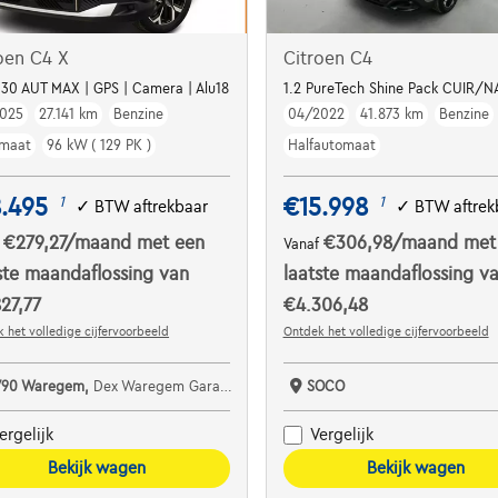
oen C4 X
Citroen C4
 130 AUT MAX | GPS | Camera | Alu18
1.2 PureTech Shine Pack CUIR/
025
27.141 km
Benzine
04/2022
41.873 km
Benzine
maat
96 kW ( 129 PK )
Halfautomaat
.495
€15.998
1
1
✓
BTW aftrekbaar
✓
BTW aftrek
€279,27
/maand
met een
€306,98
/maand
met
f
Vanaf
ste maandaflossing van
laatste maandaflossing v
27,77
€4.306,48
 het volledige cijfervoorbeeld
Ontdek het volledige cijfervoorbeeld
790 Waregem,
Dex Waregem Garage Dhont bv
SOCO
ergelijk
Vergelijk
Bekijk wagen
Bekijk wagen