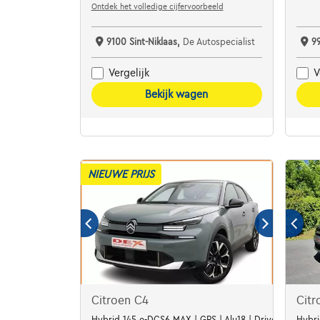
Ontdek het volledige cijfervoorbeeld
9100 Sint-Niklaas,
De Autospecialist
9
Vergelijk
V
Bekijk wagen
NIEUWE PRIJS
Citroen C4
Citr
Hybrid 145 e-DCS6 MAX | GPS | Alu18 | Drive Assist | L
Hybr