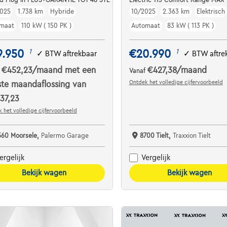
025
1.738 km
Hybride
10/2025
2.363 km
Elektrisch
maat
110 kW ( 150 PK )
Automaat
83 kW ( 113 PK )
9.950
€20.990
1
1
✓
BTW aftrekbaar
✓
BTW aftre
€452,23
/maand
met een
€427,38
/maand
f
Vanaf
Ontdek het volledige cijfervoorbeeld
ste maandaflossing van
37,23
 het volledige cijfervoorbeeld
560 Moorsele,
Palermo Garage
8700 Tielt,
Traxxion Tielt
ergelijk
Vergelijk
Bekijk wagen
Bekijk wagen