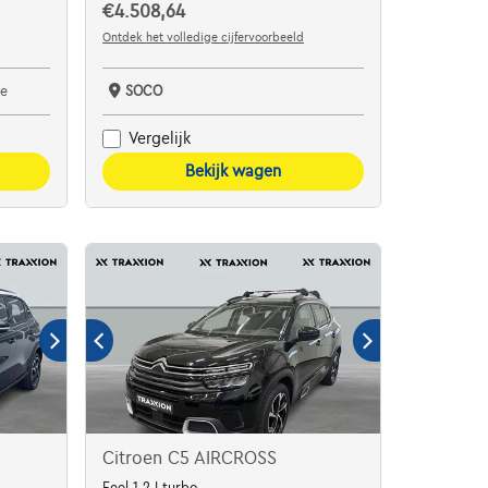
€4.508,64
Ontdek het volledige cijfervoorbeeld
e
SOCO
Vergelijk
Bekijk wagen
Citroen C5 AIRCROSS
Feel 1.2 I turbo