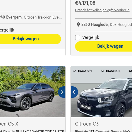
€4.171,08
Ontdek het volledige cijfervoorbeeld
940 Evergem,
Citroën Traxxion Evergem
8830 Hooglede,
Dex Hoogled
ergelijk
Vergelijk
Bekijk wagen
Bekijk wagen
oen C5 X
Citroen C3
ED
id Plug-In PLUS+GARANTIE TOT 48 STE MAAND
Electric 113 Comfort Range MAX