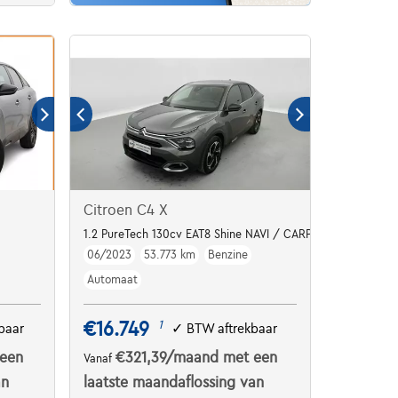
Citroen C4 X
1.2 PureTech 130cv EAT8 Shine NAVI / CARPLAY / CAMERA
06/2023
53.773 km
Benzine
Automaat
€16.749
1
baar
✓
BTW aftrekbaar
een
€321,39
/maand
met een
Vanaf
an
laatste maandaflossing van