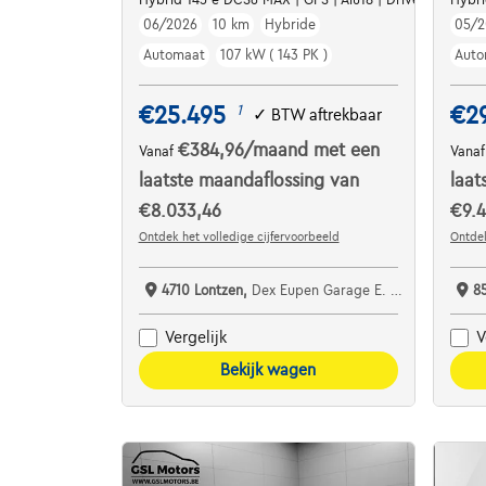
06/2026
10 km
Hybride
05/2
Automaat
107 kW ( 143 PK )
Auto
€25.495
€2
1
✓
BTW aftrekbaar
€384,96
/maand
met een
Vanaf
Vana
laatste maandaflossing van
laat
€8.033,46
€9.4
Ontdek het volledige cijfervoorbeeld
Ontdek
4710 Lontzen,
Dex Eupen Garage E. Kreusen sprl
8
Vergelijk
V
Bekijk wagen