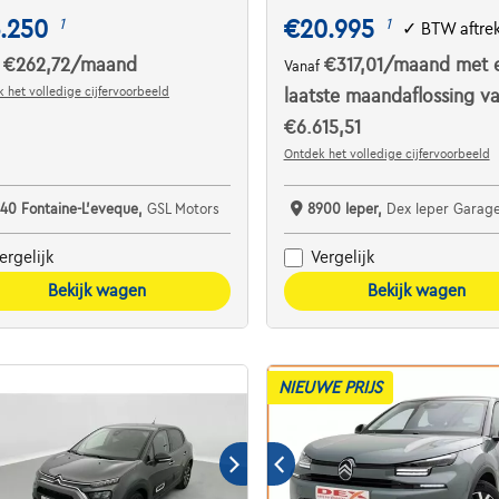
.250
€20.995
1
1
✓
BTW aftre
€262,72
/maand
€317,01
/maand
met 
f
Vanaf
 het volledige cijfervoorbeeld
laatste maandaflossing v
€6.615,51
Ontdek het volledige cijfervoorbeeld
140 Fontaine-L'eveque,
GSL Motors
8900 Ieper,
Dex Ieper Garage Boss
ergelijk
Vergelijk
Bekijk wagen
Bekijk wagen
NIEUWE PRIJS