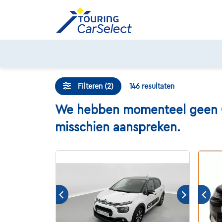
Skip
to
content
Filteren (2)
146
resultaten
We hebben momenteel geen Cit
misschien aanspreken.