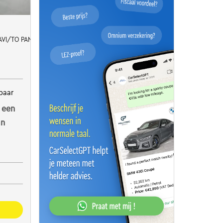
NAVI/TO PANO/FULL LED/JA
baar
 een
an