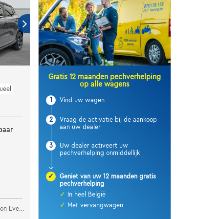
Gratis 12 maanden pechverhelping
op alle wagens
ueel
1
Vind uw wagen
2
Vraag de activatie bij de aankoop
aan uw dealer
baar
3
Uw dealer activeert uw
pechverhelping onmiddellijk
✓
Geniet van uw 12 maanden gratis
pechverhelping
✓
In heel België
✓
Met vervangwagen
 Evergem