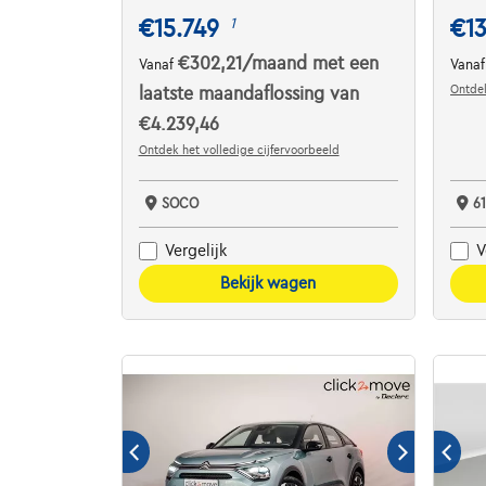
€15.749
€13
1
€302,21
/maand
met een
Vanaf
Vana
Ontdek
laatste maandaflossing van
€4.239,46
Ontdek het volledige cijfervoorbeeld
SOCO
6
Vergelijk
V
Bekijk wagen