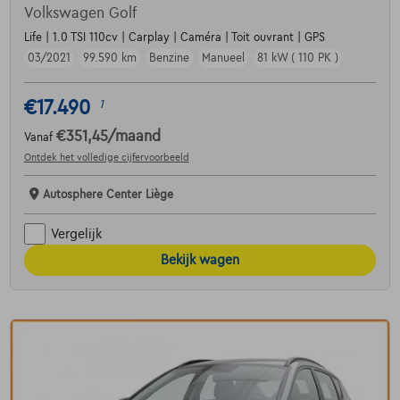
Volkswagen Golf
Life | 1.0 TSI 110cv | Carplay | Caméra | Toit ouvrant | GPS
03/2021
99.590 km
Benzine
Manueel
81 kW ( 110 PK )
€17.490
1
€351,45
/maand
Vanaf
Ontdek het volledige cijfervoorbeeld
Autosphere Center Liège
Vergelijk
Bekijk wagen