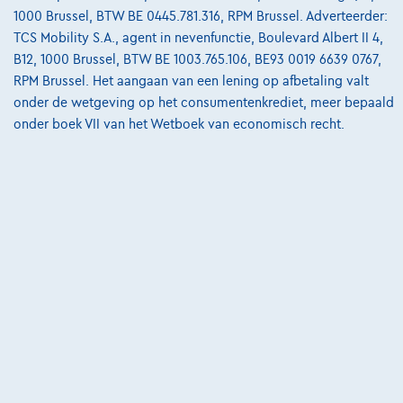
1000 Brussel, BTW BE 0445.781.316, RPM Brussel. Adverteerder:
06/2024
23.905 km
Benzine
Manueel
74 kW ( 99 PK )
TCS Mobility S.A., agent in nevenfunctie, Boulevard Albert II 4,
B12, 1000 Brussel, BTW BE 1003.765.106, BE93 0019 6639 0767,
€15.495
1
✓
BTW aftrekbaar
RPM Brussel. Het aangaan van een lening op afbetaling valt
€233,97
/maand
met een laatste
Vanaf
onder de wetgeving op het consumentenkrediet, meer bepaald
maandaflossing van
€4.882,47
onder boek VII van het Wetboek van economisch recht.
Ontdek het volledige cijfervoorbeeld
8830 Hooglede,
Dex Hooglede
Vergelijk
Bekijk wagen