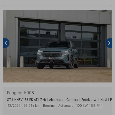
Peugeot 5008
GT | MHEV 136 PK AT | 7-zit | Alcantara | Camera | Zetelverw. | Navi | Par
12/2024
33.064 km
Benzine
Automaat
100 kW ( 136 PK )