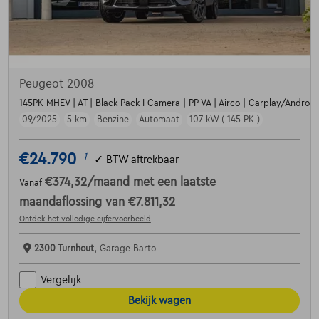
Peugeot 2008
145PK MHEV | AT | Black Pack I Camera | PP VA | Airco | Carplay/Android |
09/2025
5 km
Benzine
Automaat
107 kW ( 145 PK )
€24.790
1
✓
BTW aftrekbaar
€374,32
/maand
met een laatste
Vanaf
maandaflossing van
€7.811,32
Ontdek het volledige cijfervoorbeeld
2300 Turnhout,
Garage Barto
Vergelijk
Bekijk wagen