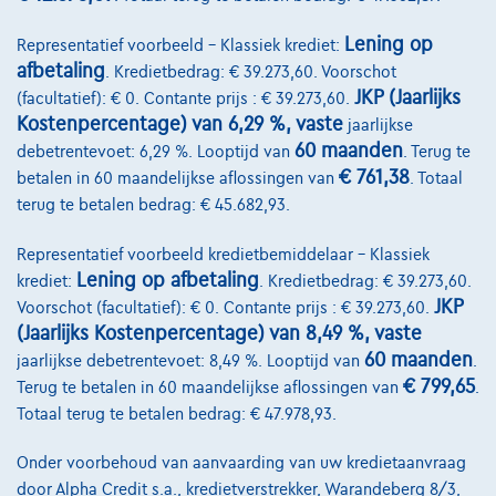
Bekijk wagen
Lening op
Representatief voorbeeld – Klassiek krediet:
afbetaling
. Kredietbedrag: € 39.273,60. Voorschot
JKP (Jaarlijks
(facultatief): € 0. Contante prijs : € 39.273,60.
Kostenpercentage) van 6,29 %, vaste
jaarlijkse
60 maanden
debetrentevoet: 6,29 %. Looptijd van
. Terug te
€ 761,38
betalen in 60 maandelijkse aflossingen van
. Totaal
terug te betalen bedrag: € 45.682,93.
Representatief voorbeeld kredietbemiddelaar – Klassiek
Lening op afbetaling
krediet:
. Kredietbedrag: € 39.273,60.
JKP
Voorschot (facultatief): € 0. Contante prijs : € 39.273,60.
(Jaarlijks Kostenpercentage) van 8,49 %, vaste
60 maanden
jaarlijkse debetrentevoet: 8,49 %. Looptijd van
.
€ 799,65
Terug te betalen in 60 maandelijkse aflossingen van
.
Totaal terug te betalen bedrag: € 47.978,93.
Citroen C4 X
Onder voorbehoud van aanvaarding van uw kredietaanvraag
door Alpha Credit s.a., kredietverstrekker, Warandeberg 8/3,
1.2 T 100 You | GPS by App De Citroën C4 X 1.2 T 100 You combineert ee