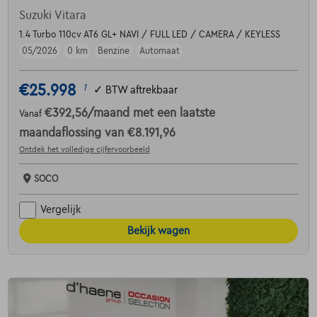
Suzuki Vitara
1.4 Turbo 110cv AT6 GL+ NAVI / FULL LED / CAMERA / KEYLESS
05/2026
0 km
Benzine
Automaat
€25.998
1
✓
BTW aftrekbaar
€392,56
/maand
met een laatste
Vanaf
maandaflossing van
€8.191,96
Ontdek het volledige cijfervoorbeeld
SOCO
Vergelijk
Bekijk wagen