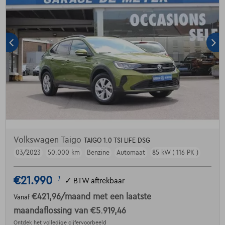
Volkswagen Taigo
TAIGO 1.0 TSI LIFE DSG
03/2023
50.000 km
Benzine
Automaat
85 kW ( 116 PK )
€21.990
1
✓
BTW aftrekbaar
€421,96
/maand
met een laatste
Vanaf
maandaflossing van
€5.919,46
Ontdek het volledige cijfervoorbeeld