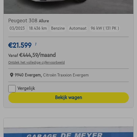
Peugeot 308
Allure
03/2023
18.436 km
Benzine
Automaat
96 kW ( 131 PK )
€21.599
1
€444,59
/maand
Vanaf
Ontdek het volledige cijfervoorbeeld
9940 Evergem,
Citroën Traxxion Evergem
Vergelijk
Bekijk wagen