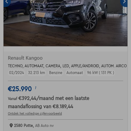
Renault Kangoo
TECHNO, AUTOMAAT, CAMERA, LED, APPLE/ANDROID, AUTOM. AIRCO
02/2024
32.213 km
Benzine
Automaat
96 kW ( 131 PK )
€25.990
1
€392,44
/maand
met een laatste
Vanaf
maandaflossing van
€8.189,44
Ontdek het volledige cijfervoorbeeld
2580 Putte,
AB Auto nv