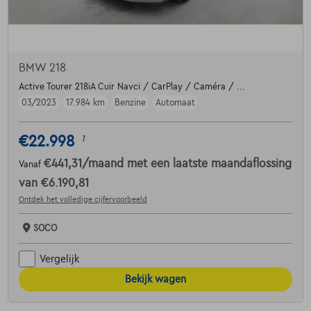
BMW 218
Active Tourer 218iA Cuir Navci / CarPlay / Caméra / ...
03/2023
17.984 km
Benzine
Automaat
€22.998
1
€441,31
/maand
met een laatste maandaflossing
Vanaf
van
€6.190,81
Ontdek het volledige cijfervoorbeeld
SOCO
Vergelijk
Bekijk wagen