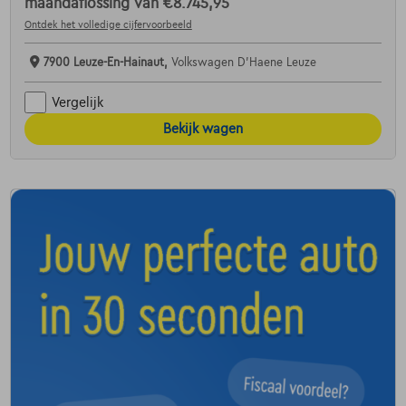
maandaflossing van
€8.745,95
Ontdek het volledige cijfervoorbeeld
7900 Leuze-En-Hainaut,
Volkswagen D'Haene Leuze
Vergelijk
Bekijk wagen