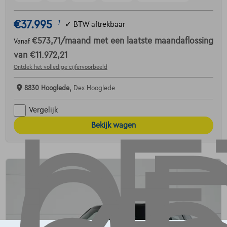
€37.995
1
✓
BTW aftrekbaar
€573,71
/maand
met een laatste maandaflossing
Vanaf
van
€11.972,21
Ontdek het volledige cijfervoorbeeld
8830 Hooglede,
Dex Hooglede
Vergelijk
Bekijk wagen