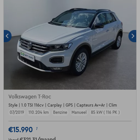
Volkswagen T-Roc
Style | 1.0 TSI 116cv | Carplay | GPS | Capteurs Av+Ar | Clim
07/2019
110.204 km
Benzine
Manueel
85 kW ( 116 PK )
€15.990
1
€321,31
/maand