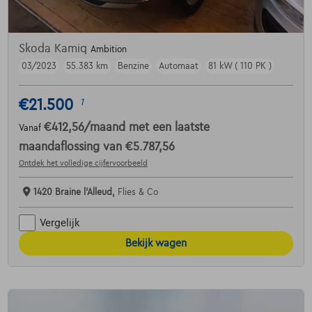
Skoda Kamiq
Ambition
03/2023
55.383 km
Benzine
Automaat
81 kW ( 110 PK )
€21.500
1
€412,56
/maand
met een laatste
Vanaf
maandaflossing van
€5.787,56
Ontdek het volledige cijfervoorbeeld
1420 Braine l'Alleud,
Flies & Co
Vergelijk
Bekijk wagen