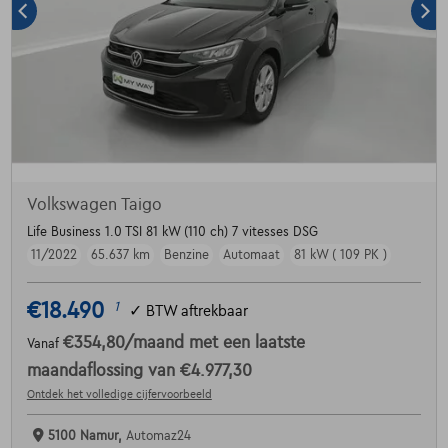
Volkswagen Taigo
Life Business 1.0 TSI 81 kW (110 ch) 7 vitesses DSG
11/2022
65.637 km
Benzine
Automaat
81 kW ( 109 PK )
€18.490
1
✓
BTW aftrekbaar
€354,80
/maand
met een laatste
Vanaf
maandaflossing van
€4.977,30
Ontdek het volledige cijfervoorbeeld
5100 Namur,
Automaz24