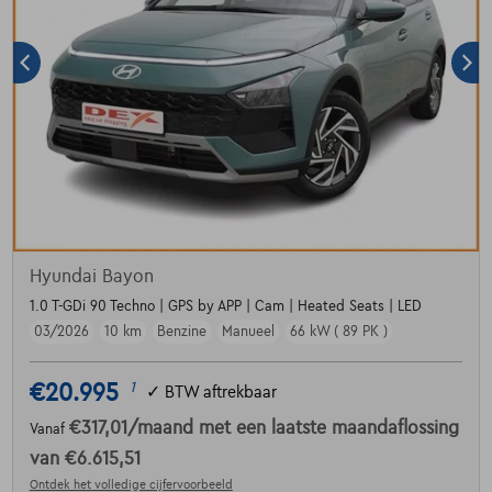
Hyundai Bayon
1.0 T-GDi 90 Techno | GPS by APP | Cam | Heated Seats | LED
03/2026
10 km
Benzine
Manueel
66 kW ( 89 PK )
€20.995
1
✓
BTW aftrekbaar
€317,01
/maand
met een laatste maandaflossing
Vanaf
van
€6.615,51
Ontdek het volledige cijfervoorbeeld