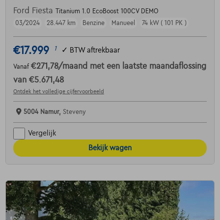
Ford Fiesta
Titanium 1.0 EcoBoost 100CV DEMO
03/2024
28.447 km
Benzine
Manueel
74 kW ( 101 PK )
€17.999
1
✓
BTW aftrekbaar
€271,78
/maand
met een laatste maandaflossing
Vanaf
van
€5.671,48
Ontdek het volledige cijfervoorbeeld
5004 Namur,
Steveny
Vergelijk
Bekijk wagen