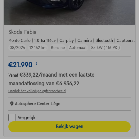
Skoda Fabia
Monte Carlo | 1.0 Tsi 116cv | Carplay | Caméra | Bluetooth | Capteurs Av
08/2024
12.162 km
Benzine
Automaat
85 kW ( 116 PK )
€21.990
1
€339,22
/maand
met een laatste
Vanaf
maandaflossing van
€6.936,22
Ontdek het volledige cijfervoorbeeld
Autosphere Center Liège
Vergelijk
Bekijk wagen