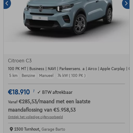
Citroen C3
100 PK MT | Business | NAVI | Parkeersens. a | Airco | Apple Carplay | Crui
5 km
Benzine
Manueel
74 kW ( 100 PK )
€18.910
1
✓
BTW aftrekbaar
€285,53
/maand
met een laatste
Vanaf
maandaflossing van
€5.958,53
Ontdek het volledige cijfervoorbeeld
2300 Turnhout,
Garage Barto