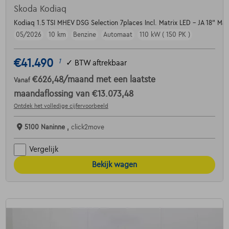
Skoda Kodiaq
Kodiaq 1.5 TSI MHEV DSG Selection 7places Incl. Matrix LED - JA 18" Ma
05/2026
10 km
Benzine
Automaat
110 kW ( 150 PK )
€41.490
1
✓
BTW aftrekbaar
€626,48
/maand
met een laatste
Vanaf
maandaflossing van
€13.073,48
Ontdek het volledige cijfervoorbeeld
5100 Naninne ,
click2move
Vergelijk
Bekijk wagen