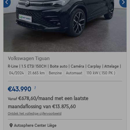
Volkswagen Tiguan
R-Line | 1.5 ETSI 150CH | Boite auto | Caméra | Carplay | Attelage |
04/2024
21.665 km
Benzine
Automaat
110 kW ( 150 PK )
€43.990
1
€678,60
/maand
met een laatste
Vanaf
maandaflossing van
€13.875,60
Ontdek het volledige cijfervoorbeeld
Autosphere Center Liège