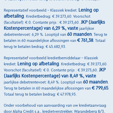
Lening op
Representatief voorbeeld – Klassiek krediet:
afbetaling
. Kredietbedrag: € 39.273,60. Voorschot
JKP (Jaarlijks
(facultatief): € 0. Contante prijs : € 39.273,60.
Kostenpercentage) van 6,29 %, vaste
jaarlijkse
60 maanden
debetrentevoet: 6,29 %. Looptijd van
. Terug te
€ 761,38
betalen in 60 maandelijkse aflossingen van
. Totaal
terug te betalen bedrag: € 45.682,93.
Representatief voorbeeld kredietbemiddelaar – Klassiek
Lening op afbetaling
krediet:
. Kredietbedrag: € 39.273,60.
JKP
Voorschot (facultatief): € 0. Contante prijs : € 39.273,60.
(Jaarlijks Kostenpercentage) van 8,49 %, vaste
60 maanden
jaarlijkse debetrentevoet: 8,49 %. Looptijd van
.
€ 799,65
Terug te betalen in 60 maandelijkse aflossingen van
.
Totaal terug te betalen bedrag: € 47.978,93.
Renault Symbioz
Onder voorbehoud van aanvaarding van uw kredietaanvraag
1.6 E-TECH 145 Full Hybride Esprit Alpine NAVI/ S-CUIR/ LED
door Alpha Credit s.a., kredietverstrekker, Warandeberg 8/3,