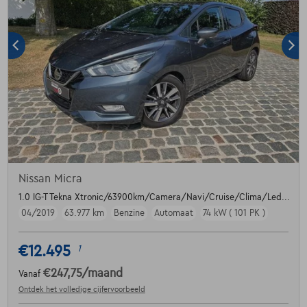
Nissan Micra
1.0 IG-T Tekna Xtronic/63900km/Camera/Navi/Cruise/Clima/Led...
04/2019
63.977 km
Benzine
Automaat
74 kW ( 101 PK )
€12.495
1
€247,75
/maand
Vanaf
Ontdek het volledige cijfervoorbeeld