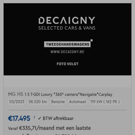
MG HS
1.5 T-GDI Luxury *360° camera*Navigatie*Carplay
03/2023
58.520 km
Benzine
Automaat
119 kW ( 162 PK )
€17.495
1
✓
BTW aftrekbaar
€335,71
/maand
met een laatste
Vanaf