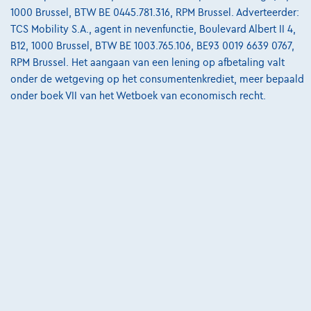
04/2025
43.786 km
Benzine
Automaat
1000 Brussel, BTW BE 0445.781.316, RPM Brussel. Adverteerder:
TCS Mobility S.A., agent in nevenfunctie, Boulevard Albert II 4,
€28.998
1
✓
BTW aftrekbaar
B12, 1000 Brussel, BTW BE 1003.765.106, BE93 0019 6639 0767,
€437,86
/maand
met een laatste
RPM Brussel. Het aangaan van een lening op afbetaling valt
Vanaf
onder de wetgeving op het consumentenkrediet, meer bepaald
maandaflossing van
€9.137,26
onder boek VII van het Wetboek van economisch recht.
Ontdek het volledige cijfervoorbeeld
SOCO
Vergelijk
Bekijk wagen