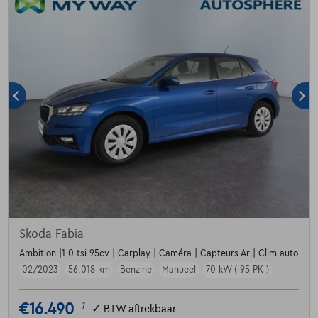
Skoda Fabia
Ambition |1.0 tsi 95cv | Carplay | Caméra | Capteurs Ar | Clim auto
02/2023
56.018 km
Benzine
Manueel
70 kW ( 95 PK )
€16.490
1
✓
BTW aftrekbaar