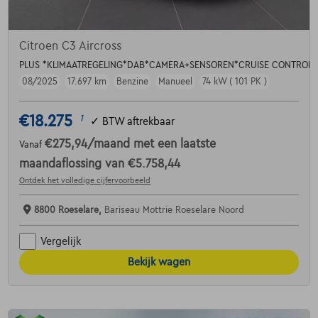
Citroen C3 Aircross
PLUS *KLIMAATREGELING*DAB*CAMERA+SENSOREN*CRUISE CONTROL*
08/2025
17.697 km
Benzine
Manueel
74 kW ( 101 PK )
€18.275
1
✓
BTW aftrekbaar
€275,94
/maand
met een laatste
Vanaf
maandaflossing van
€5.758,44
Ontdek het volledige cijfervoorbeeld
8800 Roeselare,
Bariseau Mottrie Roeselare Noord
Vergelijk
Bekijk wagen