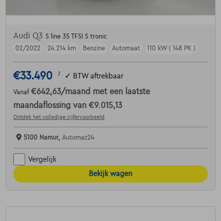
Audi Q3
S line 35 TFSI S tronic
02/2022
24.214 km
Benzine
Automaat
110 kW ( 148 PK )
€33.490
1
✓
BTW aftrekbaar
€642,63
/maand
met een laatste
Vanaf
maandaflossing van
€9.015,13
Ontdek het volledige cijfervoorbeeld
5100 Namur,
Automaz24
Vergelijk
Bekijk wagen