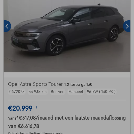
Opel Astra Sports Tourer
1.2 turbo gs 130
04/2025
33.935 km
Benzine
Manueel
96 kW ( 130 PK )
€20.999
1
€317,08
/maand
met een laatste maandaflossing
Vanaf
van
€6.616,78
Ontdek het volledige cijfervoorbeeld