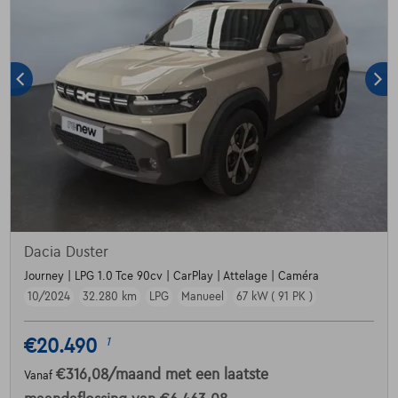
Dacia Duster
Journey | LPG 1.0 Tce 90cv | CarPlay | Attelage | Caméra
10/2024
32.280 km
LPG
Manueel
67 kW ( 91 PK )
€20.490
1
€316,08
/maand
met een laatste
Vanaf