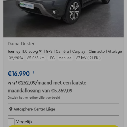
Dacia Duster
Journey |1.0 eco-g 91 | GPS | Caméra | Carplay | Clim auto | Attelage
02/2024
65.065 km
LPG
Manueel
67 kW ( 91 PK )
€16.990
1
€262,09
/maand
met een laatste
Vanaf
maandaflossing van
€5.359,09
Ontdek het volledige cijfervoorbeeld
Autosphere Center Liège
Vergelijk