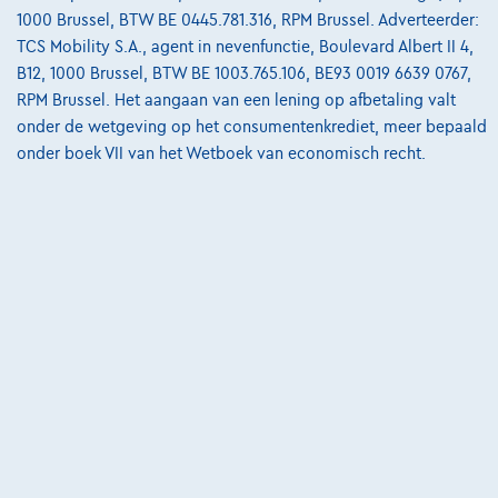
1000 Brussel, BTW BE 0445.781.316, RPM Brussel. Adverteerder:
TCS Mobility S.A., agent in nevenfunctie, Boulevard Albert II 4,
B12, 1000 Brussel, BTW BE 1003.765.106, BE93 0019 6639 0767,
RPM Brussel. Het aangaan van een lening op afbetaling valt
Dacia Sandero
onder de wetgeving op het consumentenkrediet, meer bepaald
onder boek VII van het Wetboek van economisch recht.
Expression | 1.0 ECO- G 100 cv | Clim | Caméra | Cruise | Carplay
11/2023
22.544 km
LPG
Manueel
74 kW ( 100 PK )
€13.490
1
€208,10
/maand
met een laatste
Vanaf
maandaflossing van
€4.255,10
Ontdek het volledige cijfervoorbeeld
Autosphere Center Liège
Vergelijk
Bekijk wagen