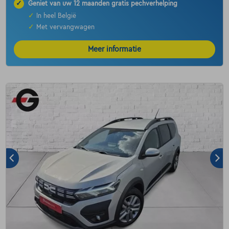
✓
Geniet van uw 12 maanden gratis pechverhelping
✓
In heel België
✓
Met vervangwagen
Meer informatie