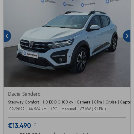
Dacia Sandero
Stepway Comfort | 1.0 ECO-G-100 cv | Camera | Clim | Cruise | Capteur
02/2022
44.964 km
LPG
Manueel
67 kW ( 91 PK )
€13.490
1