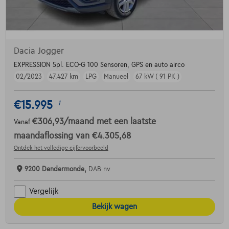
Dacia Jogger
EXPRESSION 5pl. ECO-G 100 Sensoren, GPS en auto airco
02/2023
47.427 km
LPG
Manueel
67 kW ( 91 PK )
€15.995
1
€306,93
/maand
met een laatste
Vanaf
maandaflossing van
€4.305,68
Ontdek het volledige cijfervoorbeeld
9200 Dendermonde,
DAB nv
Vergelijk
Bekijk wagen