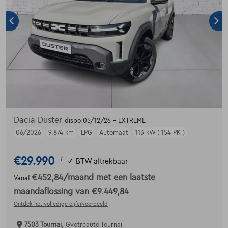
Dacia Duster
dispo 05/12/26 - EXTREME
06/2026
9.874 km
LPG
Automaat
113 kW ( 154 PK )
€29.990
1
✓
BTW aftrekbaar
€452,84
/maand
met een laatste
Vanaf
maandaflossing van
€9.449,84
Ontdek het volledige cijfervoorbeeld
7503 Tournai,
Gvotreauto Tournai