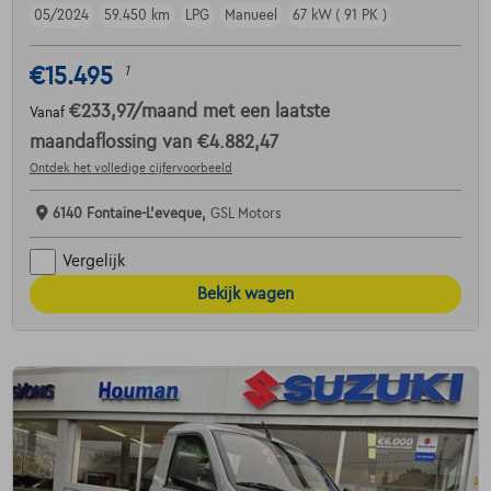
05/2024
59.450 km
LPG
Manueel
67 kW ( 91 PK )
€15.495
1
€233,97
/maand
met een laatste
Vanaf
maandaflossing van
€4.882,47
Ontdek het volledige cijfervoorbeeld
6140 Fontaine-L'eveque,
GSL Motors
Vergelijk
Bekijk wagen