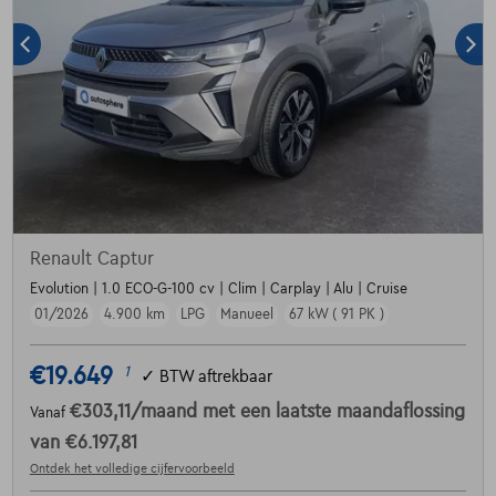
Renault Captur
Evolution | 1.0 ECO-G-100 cv | Clim | Carplay | Alu | Cruise
01/2026
4.900 km
LPG
Manueel
67 kW ( 91 PK )
€19.649
1
✓
BTW aftrekbaar
€303,11
/maand
met een laatste maandaflossing
Vanaf
van
€6.197,81
Ontdek het volledige cijfervoorbeeld