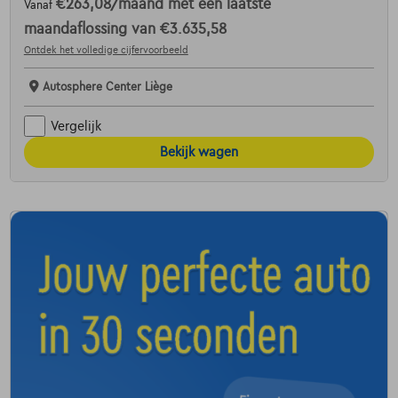
€263,08
/maand
met een laatste
Vanaf
maandaflossing van
€3.635,58
Ontdek het volledige cijfervoorbeeld
Autosphere Center Liège
Vergelijk
Bekijk wagen