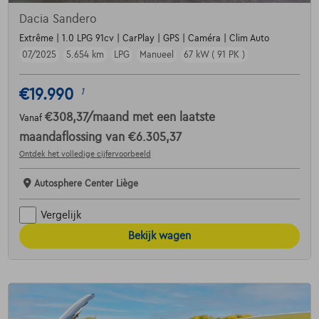
Dacia Sandero
Extrême | 1.0 LPG 91cv | CarPlay | GPS | Caméra | Clim Auto
07/2025
5.654 km
LPG
Manueel
67 kW ( 91 PK )
€19.990
1
€308,37
/maand
met een laatste
Vanaf
maandaflossing van
€6.305,37
Ontdek het volledige cijfervoorbeeld
Autosphere Center Liège
Vergelijk
Bekijk wagen