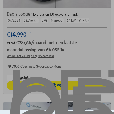
Dacia Jogger
Expression 1.0 eco-g 91ch 5pl.
07/2023
38.776 km
LPG
Manueel
67 kW ( 91 PK )
€14.990
1
€287,64
/maand
met een laatste
Vanaf
maandaflossing van
€4.035,14
Ontdek het volledige cijfervoorbeeld
7033 Cuesmes,
Gvotreauto Mons
Vergelijk
Bekijk wagen