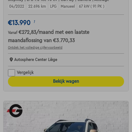
04/2022
22.696 km
LPG
Manueel
67 kW ( 91 PK )
€13.990
1
€272,83
/maand
met een laatste
Vanaf
maandaflossing van
€3.770,33
Ontdek het volledige cijfervoorbeeld
Autosphere Center Liège
Vergelijk
Bekijk wagen