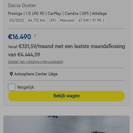
Dacia Duster
Prestige | 1.0 LPG 90 | CarPlay | Caméra | GPS | Attelage
05/2022
64.712 km
LPG
Manueel
67 kW ( 91 PK )
€16.490
1
€321,59
/maand
met een laatste maandaflossing
Vanaf
van
€4.444,09
Ontdek het volledige cijfervoorbeeld
Autosphere Center Liège
Vergelijk
Bekijk wagen