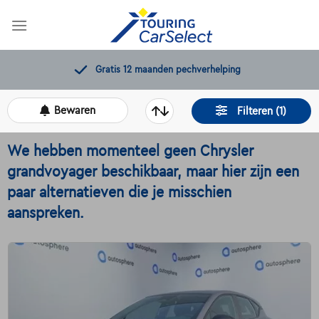
Skip
to
content
11.000+
beschikbare wagens
Bewaren
Filteren (1)
We hebben momenteel geen Chrysler
grandvoyager beschikbaar, maar hier zijn een
paar alternatieven die je misschien
aanspreken.