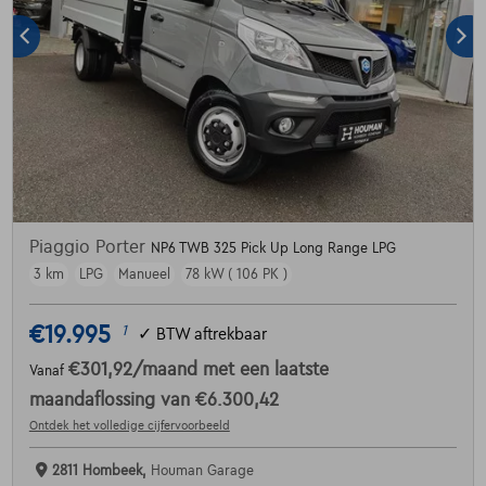
Piaggio Porter
NP6 TWB 325 Pick Up Long Range LPG
3 km
LPG
Manueel
78 kW ( 106 PK )
€19.995
1
✓
BTW aftrekbaar
€301,92
/maand
met een laatste
Vanaf
maandaflossing van
€6.300,42
Ontdek het volledige cijfervoorbeeld
2811 Hombeek,
Houman Garage