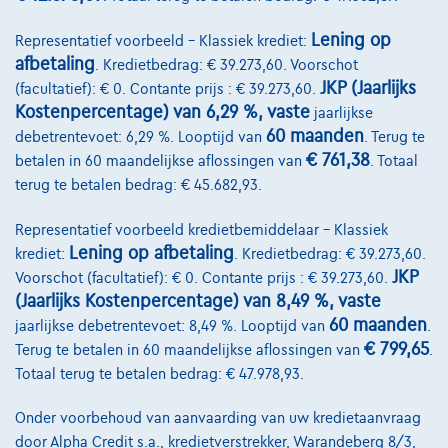
maandaflossing van
€3.635,58
Ontdek het volledige cijfervoorbeeld
Lening op
Representatief voorbeeld – Klassiek krediet:
afbetaling
. Kredietbedrag: € 39.273,60. Voorschot
Autosphere Center Liège
JKP (Jaarlijks
(facultatief): € 0. Contante prijs : € 39.273,60.
Kostenpercentage) van 6,29 %, vaste
jaarlijkse
Vergelijk
60 maanden
debetrentevoet: 6,29 %. Looptijd van
. Terug te
Bekijk wagen
€ 761,38
betalen in 60 maandelijkse aflossingen van
. Totaal
terug te betalen bedrag: € 45.682,93.
Representatief voorbeeld kredietbemiddelaar – Klassiek
Lening op afbetaling
krediet:
. Kredietbedrag: € 39.273,60.
JKP
Voorschot (facultatief): € 0. Contante prijs : € 39.273,60.
(Jaarlijks Kostenpercentage) van 8,49 %, vaste
60 maanden
jaarlijkse debetrentevoet: 8,49 %. Looptijd van
.
€ 799,65
Terug te betalen in 60 maandelijkse aflossingen van
.
Totaal terug te betalen bedrag: € 47.978,93.
Onder voorbehoud van aanvaarding van uw kredietaanvraag
door Alpha Credit s.a., kredietverstrekker, Warandeberg 8/3,