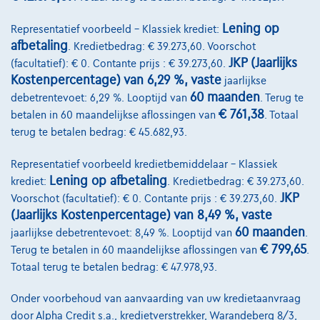
Lening op
Representatief voorbeeld – Klassiek krediet:
afbetaling
. Kredietbedrag: € 39.273,60. Voorschot
JKP (Jaarlijks
(facultatief): € 0. Contante prijs : € 39.273,60.
Kostenpercentage) van 6,29 %, vaste
jaarlijkse
60 maanden
debetrentevoet: 6,29 %. Looptijd van
. Terug te
€ 761,38
betalen in 60 maandelijkse aflossingen van
. Totaal
terug te betalen bedrag: € 45.682,93.
Representatief voorbeeld kredietbemiddelaar – Klassiek
Lening op afbetaling
krediet:
. Kredietbedrag: € 39.273,60.
Audi R8
JKP
Voorschot (facultatief): € 0. Contante prijs : € 39.273,60.
R8 5.2i V10 FSI Quattro S tronic| Cabrio| Carbon| Ceramic
(Jaarlijks Kostenpercentage) van 8,49 %, vaste
02/2018
78.400 km
Benzine
Automaat
397 kW ( 540 PK )
60 maanden
jaarlijkse debetrentevoet: 8,49 %. Looptijd van
.
€ 799,65
Terug te betalen in 60 maandelijkse aflossingen van
.
€112.500
1
Totaal terug te betalen bedrag: € 47.978,93.
€2.230,67
/maand
Vanaf
Onder voorbehoud van aanvaarding van uw kredietaanvraag
Ontdek het volledige cijfervoorbeeld
door Alpha Credit s.a., kredietverstrekker, Warandeberg 8/3,