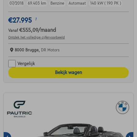
07/2018
69.403 km
Benzine
Automaat
140 kW ( 190 PK )
€27.995
1
€555,09
/maand
Vanaf
Ontdek het volledige cijfervoorbeeld
8000 Brugge,
DR Motors
Vergelijk
Bekijk wagen