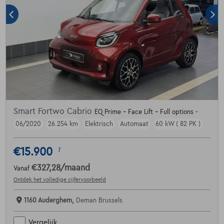
Smart Fortwo Cabrio
EQ Prime - Face Lift - Full options -
06/2020
26.254 km
Elektrisch
Automaat
60 kW ( 82 PK )
€15.900
1
€327,28
/maand
Vanaf
Ontdek het volledige cijfervoorbeeld
1160 Auderghem,
Deman Brussels
Vergelijk