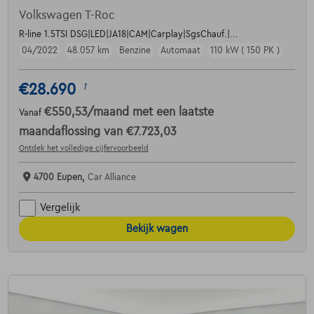
Volkswagen T-Roc
R-line 1.5TSI DSG|LED|JA18|CAM|Carplay|SgsChauf.|...
04/2022
48.057 km
Benzine
Automaat
110 kW ( 150 PK )
€28.690
1
€550,53
/maand
met een laatste
Vanaf
maandaflossing van
€7.723,03
Ontdek het volledige cijfervoorbeeld
4700 Eupen,
Car Alliance
Vergelijk
Bekijk wagen