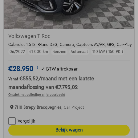
Volkswagen T-Roc
Cabriolet 1.5TSI R-Line DSG, Camera, Capteurs AV/AR, GPS, Car-Play
06/2022
41.000 km
Benzine
Automaat
110 kW ( 150 PK )
€28.950
1
✓
BTW aftrekbaar
€555,52
/maand
met een laatste
Vanaf
maandaflossing van
€7.793,02
Ontdek het volledige cijfervoorbeeld
7110 Strepy Bracquegnies,
Car Project
Vergelijk
Bekijk wagen