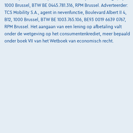
3900 Pelt,
Premium Car Company
1000 Brussel, BTW BE 0445.781.316, RPM Brussel. Adverteerder:
TCS Mobility S.A., agent in nevenfunctie, Boulevard Albert II 4,
Vergelijk
B12, 1000 Brussel, BTW BE 1003.765.106, BE93 0019 6639 0767,
Bekijk wagen
RPM Brussel. Het aangaan van een lening op afbetaling valt
onder de wetgeving op het consumentenkrediet, meer bepaald
onder boek VII van het Wetboek van economisch recht.