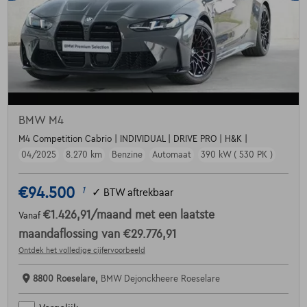
BMW M4
M4 Competition Cabrio | INDIVIDUAL | DRIVE PRO | H&K |
04/2025
8.270 km
Benzine
Automaat
390 kW ( 530 PK )
€94.500
1
✓
BTW aftrekbaar
€1.426,91
/maand
met een laatste
Vanaf
maandaflossing van
€29.776,91
Ontdek het volledige cijfervoorbeeld
8800 Roeselare,
BMW Dejonckheere Roeselare