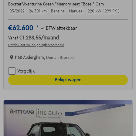
Boxster*Aventurine Green *Memory seat *Bose * Cam
03/2022
24.301 km
Benzine
Manueel
220 kW ( 299 PK )
€62.600
1
✓
BTW aftrekbaar
€1.288,55
/maand
Vanaf
Ontdek het volledige cijfervoorbeeld
1160 Auderghem,
Deman Brussels
Vergelijk
Bekijk wagen