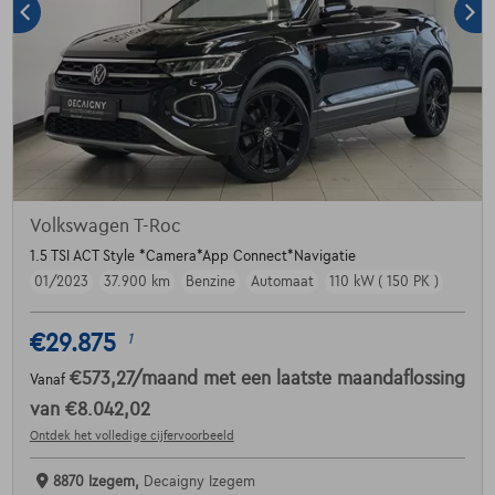
Volkswagen T-Roc
1.5 TSI ACT Style *Camera*App Connect*Navigatie
01/2023
37.900 km
Benzine
Automaat
110 kW ( 150 PK )
€29.875
1
€573,27
/maand
met een laatste maandaflossing
Vanaf
van
€8.042,02
Ontdek het volledige cijfervoorbeeld
8870 Izegem,
Decaigny Izegem