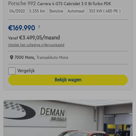
Porsche 992
Carrera 4 GTS Cabriolet 3.0 Bi-Turbo PDK
04/2022
5.335 km
Benzine
Automaat
353 kW ( 480 PK )
€169.990
1
€3.499,05
/maand
Vanaf
Ontdek het volledige cijfervoorbeeld
7000 Mons,
TransakAuto Mons
Vergelijk
Bekijk wagen