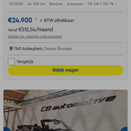
10/2020
44.308 km
Benzine
Automaat
110 kW ( 150 PK )
€24.900
1
✓
BTW aftrekbaar
€512,54
/maand
Vanaf
Ontdek het volledige cijfervoorbeeld
1160 Auderghem,
Deman Brussels
Vergelijk
Bekijk wagen