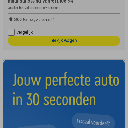
maandaflossing van
€11.106,94
Ontdek het volledige cijfervoorbeeld
5100 Namur,
Automaz24
Vergelijk
Bekijk wagen