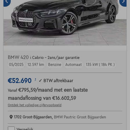
BMW 420
i Cabrio - 2ans/jaar garantie
05/2025
12.597 km
Benzine
Automaat
135 kW ( 184 PK )
€52.690
1
✓
BTW aftrekbaar
€795,59
/maand
met een laatste
Vanaf
maandaflossing van
€16.602,59
Ontdek het volledige cijfervoorbeeld
1702 Groot-Bijgaarden,
BMW Pautric Groot Bijgaarden
Vergelijk