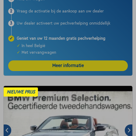
2
Vraag de activatie bij de aankoop aan uw dealer
3
Uw dealer activeert uw pechverhelping onmiddellijk
✓
Geniet van uw 12 maanden gratis pechverhelping
✓
In heel België
✓
Met vervangwagen
Meer informatie
NIEUWE PRIJS