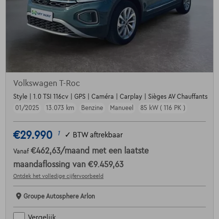
Volkswagen T-Roc
Style | 1.0 TSI 116cv | GPS | Caméra | Carplay | Sièges AV Chauffants
01/2025
13.073 km
Benzine
Manueel
85 kW ( 116 PK )
€29.990
1
✓
BTW aftrekbaar
€462,63
/maand
met een laatste
Vanaf
maandaflossing van
€9.459,63
Ontdek het volledige cijfervoorbeeld
Groupe Autosphere Arlon
Vergelijk