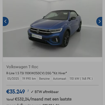
Volkswagen T-Roc
R-Line 1.5 TSI 110KW(150CV) DSG *Kit Hiver*
05/2025
19.990 km
Benzine
Automaat
110 kW ( 148 PK )
€35.249
1
✓
BTW aftrekbaar
€532,24
/maand
met een laatste
Vanaf