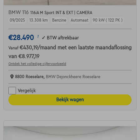
BMW 116
116iA M Sport INT & EXT | CAMERA
09/2025
13.308 km
Benzine
Automaat
90 kW ( 122 PK )
€28.490
1
✓
BTW aftrekbaar
€430,19
/maand
met een laatste maandaflossing
Vanaf
van
€8.977,19
Ontdek het volledige cijfervoorbeeld
8800 Roeselare,
BMW Dejonckheere Roeselare
Vergelijk
Bekijk wagen