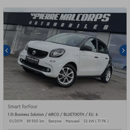
Smart forFour
1.0i Business Solution / AIRCO / BLUETOOTH / EU. 6
01/2019
89.900 km
Benzine
Manueel
52 kW ( 71 PK )