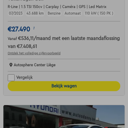
R-Line | 1.5 TSI 150cv | Carplay | Caméra | GPS | Led Matrix
07/2023
43.688 km
Benzine
Automaat
110 kW ( 150 PK )
€27.490
1
€536,11
/maand
met een laatste maandaflossing
Vanaf
van
€7.408,61
Ontdek het volledige cijfervoorbeeld
Autosphere Center Liège
Vergelijk
Bekijk wagen