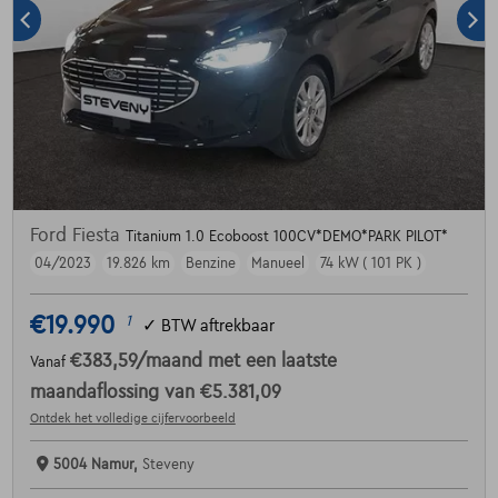
Ford Fiesta
Titanium 1.0 Ecoboost 100CV*DEMO*PARK PILOT*
04/2023
19.826 km
Benzine
Manueel
74 kW ( 101 PK )
€19.990
1
✓
BTW aftrekbaar
€383,59
/maand
met een laatste
Vanaf
maandaflossing van
€5.381,09
Ontdek het volledige cijfervoorbeeld
5004 Namur,
Steveny