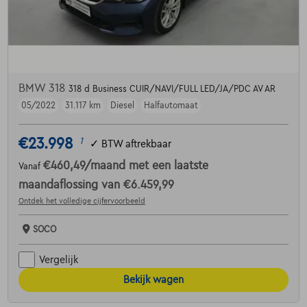
BMW 318
318 d Business CUIR/NAVI/FULL LED/JA/PDC AV AR
05/2022
31.117 km
Diesel
Halfautomaat
€23.998
1
✓
BTW aftrekbaar
€460,49
/maand
met een laatste
Vanaf
maandaflossing van
€6.459,99
Ontdek het volledige cijfervoorbeeld
SOCO
Vergelijk
Bekijk wagen