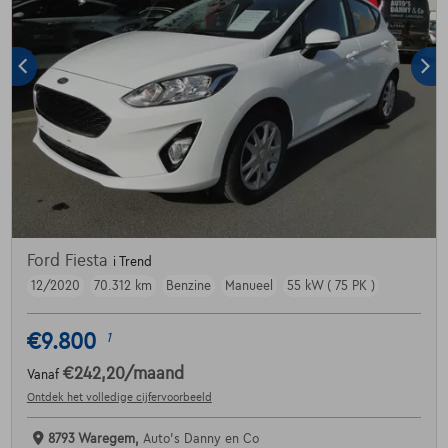
Ford Fiesta
i Trend
12/2020
70.312 km
Benzine
Manueel
55 kW ( 75 PK )
€9.800
1
€242,20
/maand
Vanaf
Ontdek het volledige cijfervoorbeeld
8793 Waregem,
Auto's Danny en Co