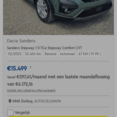
Dacia Sandero
Sandero Stepway 1.0 TCe Stepway Comfort CVT
02/2023
52.404 km
Benzine
Automaat
67 kW ( 91 PK )
€15.499
1
€297,41
/maand
met een laatste maandaflossing
Vanaf
van
€4.172,16
Ontdek het volledige cijfervoorbeeld
6940 Durbuy,
AUTOCOLLIGNON
Vergelijk