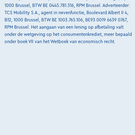
1000 Brussel, BTW BE 0445.781.316, RPM Brussel. Adverteerder:
6140 Fontaine-L'eveque,
GSL Motors
TCS Mobility S.A., agent in nevenfunctie, Boulevard Albert II 4,
B12, 1000 Brussel, BTW BE 1003.765.106, BE93 0019 6639 0767,
Vergelijk
RPM Brussel. Het aangaan van een lening op afbetaling valt
Bekijk wagen
onder de wetgeving op het consumentenkrediet, meer bepaald
onder boek VII van het Wetboek van economisch recht.