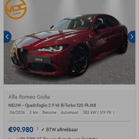
Alfa Romeo Giulia
NIEUW - Quadrifoglio 2.9 V6 Bi-Turbo 520 Pk At8
06/2026
3 km
Benzine
Automaat
382 kW ( 519 PK )
€99.980
1
✓
BTW aftrekbaar