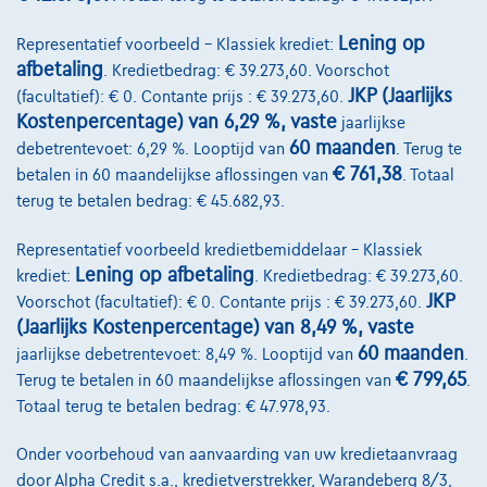
Lening op
Representatief voorbeeld – Klassiek krediet:
afbetaling
. Kredietbedrag: € 39.273,60. Voorschot
JKP (Jaarlijks
(facultatief): € 0. Contante prijs : € 39.273,60.
Kostenpercentage) van 6,29 %, vaste
jaarlijkse
60 maanden
debetrentevoet: 6,29 %. Looptijd van
. Terug te
€ 761,38
betalen in 60 maandelijkse aflossingen van
. Totaal
terug te betalen bedrag: € 45.682,93.
Representatief voorbeeld kredietbemiddelaar – Klassiek
Renault Arkana
Lening op afbetaling
krediet:
. Kredietbedrag: € 39.273,60.
1.6 Hybrid 145cv Rouge 09/22 60149km Airco GPS USB
JKP
Voorschot (facultatief): € 0. Contante prijs : € 39.273,60.
09/2022
60.152 km
Hybride
Automaat
69 kW ( 94 PK )
(Jaarlijks Kostenpercentage) van 8,49 %, vaste
60 maanden
jaarlijkse debetrentevoet: 8,49 %. Looptijd van
.
€23.250
1
€ 799,65
Terug te betalen in 60 maandelijkse aflossingen van
.
Totaal terug te betalen bedrag: € 47.978,93.
€446,14
/maand
met een laatste
Vanaf
maandaflossing van
€6.258,64
Onder voorbehoud van aanvaarding van uw kredietaanvraag
Ontdek het volledige cijfervoorbeeld
door Alpha Credit s.a., kredietverstrekker, Warandeberg 8/3,