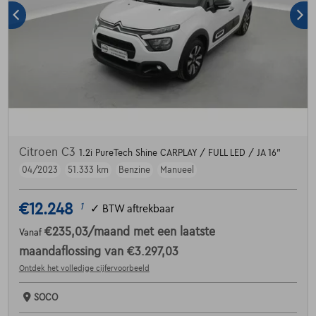
Citroen C3
1.2i PureTech Shine CARPLAY / FULL LED / JA 16"
04/2023
51.333 km
Benzine
Manueel
€12.248
1
✓
BTW aftrekbaar
€235,03
/maand
met een laatste
Vanaf
maandaflossing van
€3.297,03
Ontdek het volledige cijfervoorbeeld
SOCO