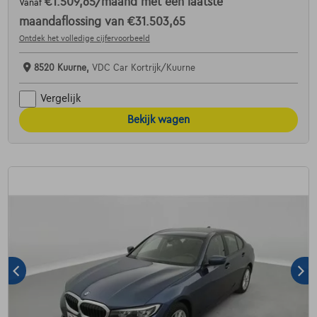
€1.509,65
/maand
met een laatste
Vanaf
maandaflossing van
€31.503,65
Ontdek het volledige cijfervoorbeeld
8520 Kuurne,
VDC Car Kortrijk/Kuurne
Vergelijk
Bekijk wagen