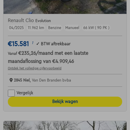
Renault Clio
Evolution
04/2025
11.962 km
Benzine
Manueel
66 kW ( 90 PK )
€15.581
1
✓
BTW aftrekbaar
€235,26
/maand
met een laatste
Vanaf
maandaflossing van
€4.909,46
Ontdek het volledige cijfervoorbeeld
2845 Niel,
Van Den Branden bvba
Vergelijk
Bekijk wagen