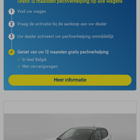
Gratis 12 maanden pechverhelping op alle wagens
1
Vind uw wagen
2
Vraag de activatie bij de aankoop aan uw dealer
3
Uw dealer activeert uw pechverhelping onmiddellijk
✓
Geniet van uw 12 maanden gratis pechverhelping
✓
In heel België
✓
Met vervangwagen
Meer informatie