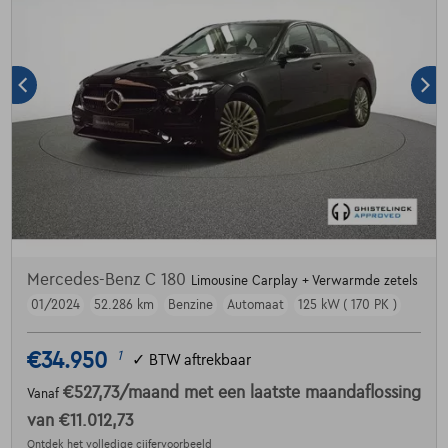
Mercedes-Benz C 180
Limousine Carplay + Verwarmde zetels
01/2024
52.286 km
Benzine
Automaat
125 kW ( 170 PK )
€34.950
1
✓
BTW aftrekbaar
€527,73
/maand
met een laatste maandaflossing
Vanaf
van
€11.012,73
Ontdek het volledige cijfervoorbeeld