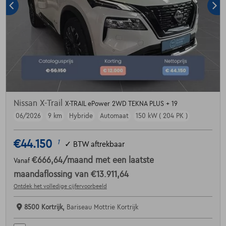
Nissan X-Trail
X-TRAIL ePower 2WD TEKNA PLUS + 19
06/2026
9 km
Hybride
Automaat
150 kW ( 204 PK )
€44.150
1
✓
BTW aftrekbaar
€666,64
/maand
met een laatste
Vanaf
maandaflossing van
€13.911,64
Ontdek het volledige cijfervoorbeeld
8500 Kortrijk,
Bariseau Mottrie Kortrijk