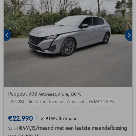
Peugeot 308
Automaat, Allure, 130PK
01/2023
16.127 km
Benzine
Automaat
96 kW ( 131 PK )
€22.990
1
✓
BTW aftrekbaar
€441,15
/maand
met een laatste maandaflossing
Vanaf