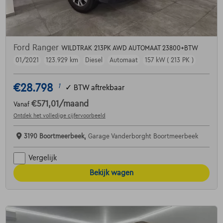
Ford Ranger
WILDTRAK 213PK AWD AUTOMAAT 23800+BTW
01/2021
123.929 km
Diesel
Automaat
157 kW ( 213 PK )
€28.798
1
✓
BTW aftrekbaar
€571,01
/maand
Vanaf
Ontdek het volledige cijfervoorbeeld
3190 Boortmeerbeek,
Garage Vanderborght Boortmeerbeek
Vergelijk
Bekijk wagen