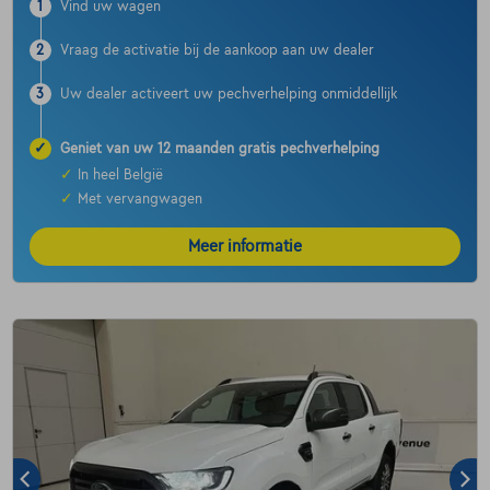
1
Vind uw wagen
2
Vraag de activatie bij de aankoop aan uw dealer
3
Uw dealer activeert uw pechverhelping onmiddellijk
✓
Geniet van uw 12 maanden gratis pechverhelping
✓
In heel België
✓
Met vervangwagen
Meer informatie