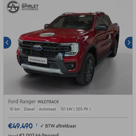
Ford Ranger
WILDTRACK
10 km
Diesel
Automaat
151 kW ( 205 PK )
€49.490
1
✓
BTW aftrekbaar
€1.007,66
/maand