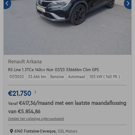
Renault Arkana
RS Line 1.3TCe 140cv Noir 07/23 33666km Clim GPS
07/2023
33.666 km
Benzine
Automaat
103 kW ( 140 PK )
€21.750
1
€417,36
/maand
met een laatste maandaflossing
Vanaf
van
€5.854,86
Ontdek het volledige cijfervoorbeeld
6140 Fontaine-L'eveque,
GSL Motors