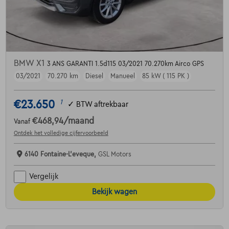
BMW X1
3 ANS GARANTI 1.5d115 03/2021 70.270km Airco GPS
03/2021
70.270 km
Diesel
Manueel
85 kW ( 115 PK )
€23.650
1
✓
BTW aftrekbaar
€468,94
/maand
Vanaf
Ontdek het volledige cijfervoorbeeld
6140 Fontaine-L'eveque,
GSL Motors
Vergelijk
Bekijk wagen