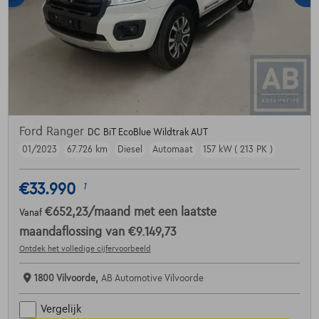
Ford Ranger
DC BiT EcoBlue Wildtrak AUT
01/2023
67.726 km
Diesel
Automaat
157 kW ( 213 PK )
€33.990
1
€652,23
/maand
met een laatste
Vanaf
maandaflossing van
€9.149,73
Ontdek het volledige cijfervoorbeeld
1800 Vilvoorde,
AB Automotive Vilvoorde
Vergelijk