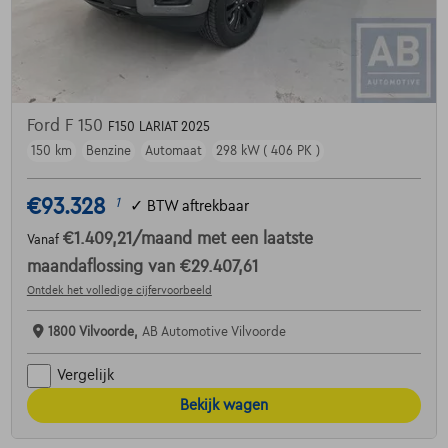
Ford F 150
F150 LARIAT 2025
150 km
Benzine
Automaat
298 kW ( 406 PK )
€93.328
1
✓
BTW aftrekbaar
€1.409,21
/maand
met een laatste
Vanaf
maandaflossing van
€29.407,61
Ontdek het volledige cijfervoorbeeld
1800 Vilvoorde,
AB Automotive Vilvoorde
Vergelijk
Bekijk wagen