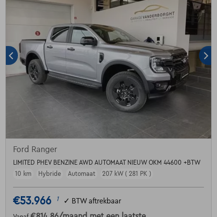
Ford Ranger
LIMITED PHEV BENZINE AWD AUTOMAAT NIEUW OKM 44600 +BTW
10 km
Hybride
Automaat
207 kW ( 281 PK )
€53.966
1
✓
BTW aftrekbaar
€814,86
/maand
met een laatste