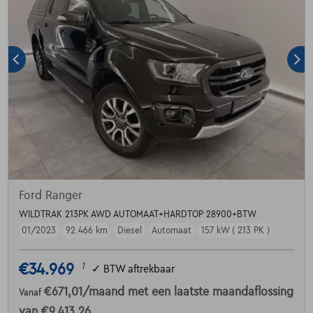
Ford Ranger
WILDTRAK 213PK AWD AUTOMAAT+HARDTOP 28900+BTW
01/2023
92.466 km
Diesel
Automaat
157 kW ( 213 PK )
€34.969
1
✓
BTW aftrekbaar
€671,01
/maand
met een laatste maandaflossing
Vanaf
van
€9.413,26