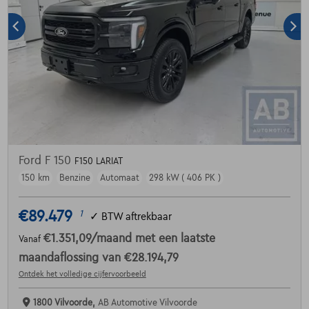
Ford F 150
F150 LARIAT
150 km
Benzine
Automaat
298 kW ( 406 PK )
€89.479
1
✓
BTW aftrekbaar
€1.351,09
/maand
met een laatste
Vanaf
maandaflossing van
€28.194,79
Ontdek het volledige cijfervoorbeeld
1800 Vilvoorde,
AB Automotive Vilvoorde