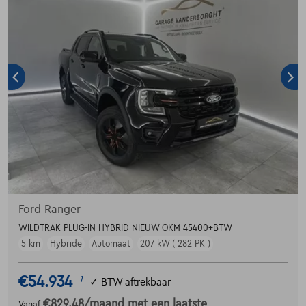
Ford Ranger
WILDTRAK PLUG-IN HYBRID NIEUW OKM 45400+BTW
5 km
Hybride
Automaat
207 kW ( 282 PK )
€54.934
1
✓
BTW aftrekbaar
€829,48
/maand
met een laatste
Vanaf