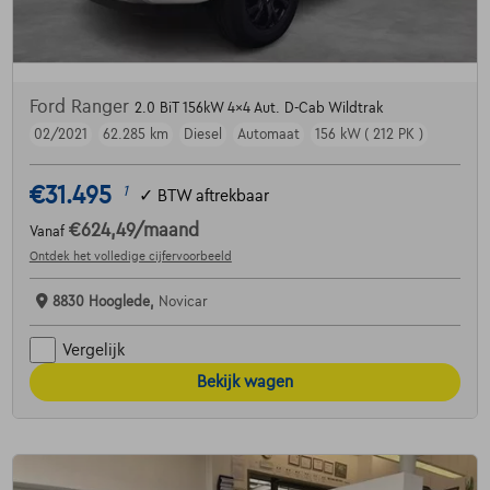
Ford Ranger
2.0 BiT 156kW 4x4 Aut. D-Cab Wildtrak
02/2021
62.285 km
Diesel
Automaat
156 kW ( 212 PK )
€31.495
1
✓
BTW aftrekbaar
€624,49
/maand
Vanaf
Ontdek het volledige cijfervoorbeeld
8830 Hooglede,
Novicar
Vergelijk
Bekijk wagen