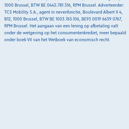
Vergelijk
1000 Brussel, BTW BE 0445.781.316, RPM Brussel. Adverteerder:
TCS Mobility S.A., agent in nevenfunctie, Boulevard Albert II 4,
Bekijk wagen
B12, 1000 Brussel, BTW BE 1003.765.106, BE93 0019 6639 0767,
RPM Brussel. Het aangaan van een lening op afbetaling valt
onder de wetgeving op het consumentenkrediet, meer bepaald
onder boek VII van het Wetboek van economisch recht.