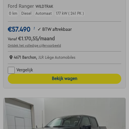
Ford Ranger
WILDTRAK
0 km
Diesel
Automaat
177 kW ( 241 PK )
€57.490
1
✓
BTW aftrekbaar
€1.170,55
/maand
Vanaf
Ontdek het volledige cijfervoorbeeld
4671 Barchon,
JLR Liège Automobiles
Vergelijk
Bekijk wagen