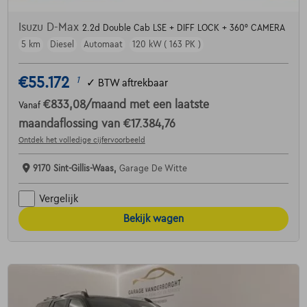
Isuzu D-Max
2.2d Double Cab LSE + DIFF LOCK + 360° CAMERA
5 km
Diesel
Automaat
120 kW ( 163 PK )
€55.172
1
✓
BTW aftrekbaar
€833,08
/maand
met een laatste
Vanaf
maandaflossing van
€17.384,76
Ontdek het volledige cijfervoorbeeld
9170 Sint-Gillis-Waas,
Garage De Witte
Vergelijk
Bekijk wagen