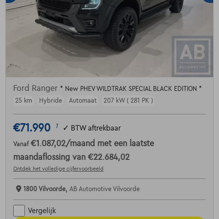
Ford Ranger
* New PHEV WILDTRAK SPECIAL BLACK EDITION *
25 km
Hybride
Automaat
207 kW ( 281 PK )
€71.990
1
✓
BTW aftrekbaar
€1.087,02
/maand
met een laatste
Vanaf
maandaflossing van
€22.684,02
Ontdek het volledige cijfervoorbeeld
1800 Vilvoorde,
AB Automotive Vilvoorde
Vergelijk