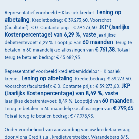
Lening op
Representatief voorbeeld – Klassiek krediet:
afbetaling
. Kredietbedrag: € 39.273,60. Voorschot
JKP (Jaarlijks
(facultatief): € 0. Contante prijs : € 39.273,60.
Kostenpercentage) van 6,29 %, vaste
jaarlijkse
60 maanden
debetrentevoet: 6,29 %. Looptijd van
. Terug te
€ 761,38
betalen in 60 maandelijkse aflossingen van
. Totaal
terug te betalen bedrag: € 45.682,93.
Representatief voorbeeld kredietbemiddelaar – Klassiek
Ford Ranger
WILDTRAK
Lening op afbetaling
krediet:
. Kredietbedrag: € 39.273,60.
0 km
Diesel
Automaat
177 kW ( 241 PK )
JKP
Voorschot (facultatief): € 0. Contante prijs : € 39.273,60.
(Jaarlijks Kostenpercentage) van 8,49 %, vaste
€57.990
1
✓
BTW aftrekbaar
60 maanden
jaarlijkse debetrentevoet: 8,49 %. Looptijd van
.
€ 799,65
Terug te betalen in 60 maandelijkse aflossingen van
.
€1.180,73
/maand
Vanaf
Totaal terug te betalen bedrag: € 47.978,93.
Ontdek het volledige cijfervoorbeeld
Onder voorbehoud van aanvaarding van uw kredietaanvraag
4671 Barchon,
JLR Liège Automobiles
door Alpha Credit s.a., kredietverstrekker, Warandeberg 8/3,