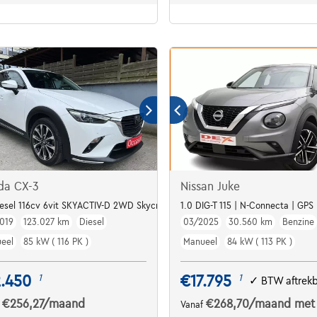
da CX-3
Nissan Juke
iesel 116cv 6vit SKYACTIV-D 2WD Skycruise
1.0 DIG-T 115 | N-Connecta | GPS
019
123.027 km
Diesel
03/2025
30.560 km
Benzine
eel
85 kW ( 116 PK )
Manueel
84 kW ( 113 PK )
2.450
€17.795
1
1
✓
BTW aftrek
€256,27
/maand
€268,70
/maand
met
f
Vanaf