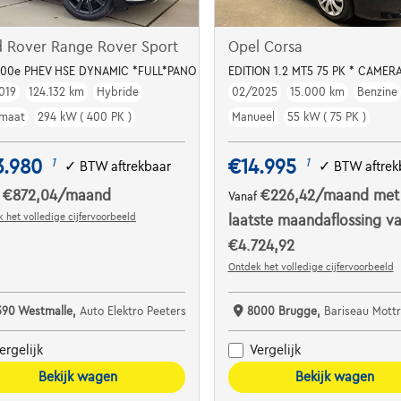
d Rover Range Rover Sport
Opel Corsa
400e PHEV HSE DYNAMIC *FULL*PANO DAK*ACC*MEMORY
EDITION 1.2 MT5 75 PK * CAMERA
019
124.132 km
Hybride
02/2025
15.000 km
Benzine
maat
294 kW ( 400 PK )
Manueel
55 kW ( 75 PK )
3.980
€14.995
1
1
✓
BTW aftrekbaar
✓
BTW aftrek
€872,04
/maand
€226,42
/maand
met
f
Vanaf
 het volledige cijfervoorbeeld
laatste maandaflossing v
€4.724,92
Ontdek het volledige cijfervoorbeeld
390 Westmalle,
Auto Elektro Peeters
8000 Brugge,
Bariseau Mottrie
ergelijk
Vergelijk
Bekijk wagen
Bekijk wagen