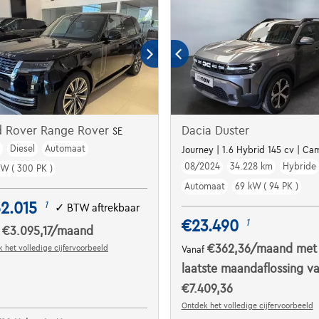
d Rover Range Rover
Dacia Duster
SE
m
Diesel
Automaat
Journey | 1.6 Hybrid 145 cv | Cam
08/2024
34.228 km
Hybride
kW ( 300 PK )
Automaat
69 kW ( 94 PK )
2.015
1
✓
BTW aftrekbaar
€23.490
1
€3.095,17
/maand
f
€362,36
/maand
met
 het volledige cijfervoorbeeld
Vanaf
laatste maandaflossing v
€7.409,36
Ontdek het volledige cijfervoorbeeld