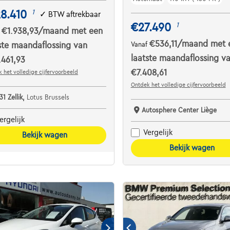
8.410
1
✓
BTW aftrekbaar
€27.490
1
€1.938,93
/maand
met een
f
€536,11
/maand
met 
ste maandaflossing van
Vanaf
laatste maandaflossing v
461,93
€7.408,61
 het volledige cijfervoorbeeld
Ontdek het volledige cijfervoorbeeld
31 Zellik,
Lotus Brussels
Autosphere Center Liège
ergelijk
Vergelijk
Bekijk wagen
Bekijk wagen