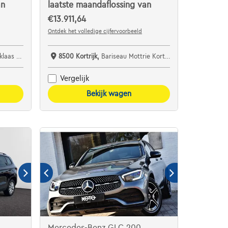
an
laatste maandaflossing van
€13.911,64
Ontdek het volledige cijfervoorbeeld
specialist bv
8500 Kortrijk,
Bariseau Mottrie Kortrijk
Vergelijk
Bekijk wagen
Mercedes-Benz GLC 200