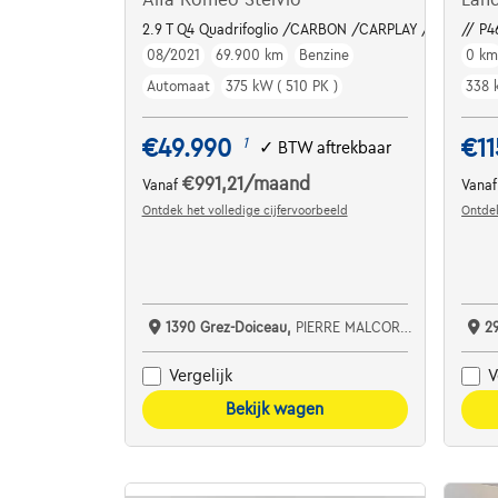
2.9 T Q4 Quadrifoglio /CARBON /CARPLAY /PANO / A
// P4
08/2021
69.900 km
Benzine
0 k
Automaat
375 kW ( 510 PK )
338 
€49.990
€11
1
✓
BTW aftrekbaar
€991,21
/maand
Vanaf
Vana
Ontdek het volledige cijfervoorbeeld
Ontdek
1390 Grez-Doiceau,
PIERRE MALCORPS AUTOMOBILES SRL
2
Vergelijk
V
Bekijk wagen