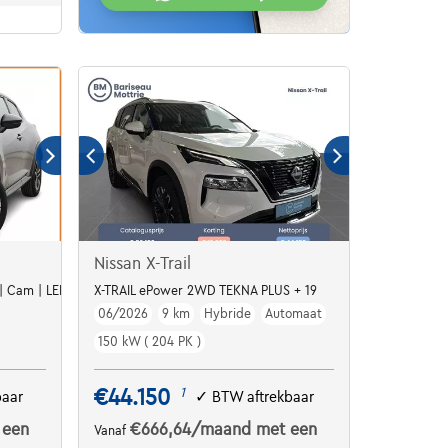
Nissan X-Trail
 | Cam | LED | ALU17
X-TRAIL ePower 2WD TEKNA PLUS + 19
06/2026
9 km
Hybride
Automaat
150 kW ( 204 PK )
€44.150
1
baar
✓
BTW aftrekbaar
 een
€666,64
/maand
met een
Vanaf