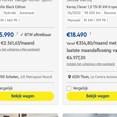
CC
60e Black Edition
Karoq Clever 1,0 TSI 81 kW 6-sp
m
Hybride
Automaat
06/2022
98.500 km
Benzine
kW ( 460 PK )
Manueel
81 kW ( 109 PK )
5.990
€18.490
1
1
✓
BTW aftrekbaar
€2.361,67
/maand
€354,80
/maand
met
f
Vanaf
 het volledige cijfervoorbeeld
laatste maandaflossing v
€4.977,30
Ontdek het volledige cijfervoorbeeld
900 Schoten,
JLR Metropool Noord
6530 Thuin,
Le Centre Automobile - Garag
ergelijk
Vergelijk
Bekijk wagen
Bekijk wagen