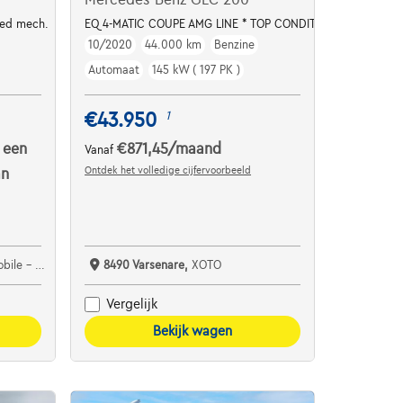
eed mech.
EQ 4-MATIC COUPE AMG LINE * TOP CONDITION / 1HD. *
10/2020
44.000 km
Benzine
Automaat
145 kW ( 197 PK )
€43.950
1
 een
€871,45
/maand
Vanaf
Ontdek het volledige cijfervoorbeeld
an
e Detournay
8490 Varsenare,
XOTO
Vergelijk
Bekijk wagen