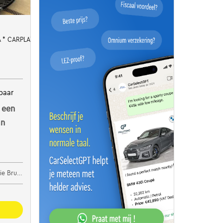
 * CARPLAY * DIGITAL
baar
 een
an
 Brugge