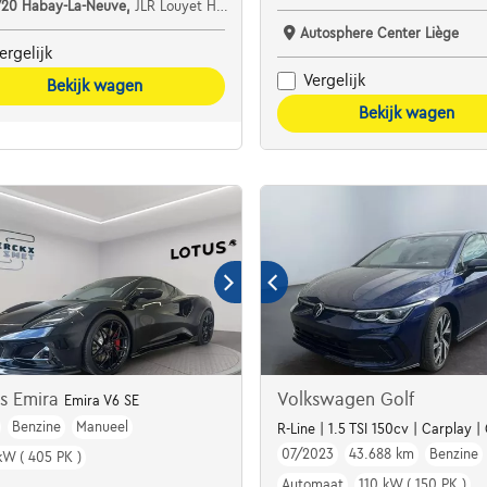
720 Habay-La-Neuve,
JLR Louyet Habay
Autosphere Center Liège
ergelijk
Vergelijk
Bekijk wagen
Bekijk wagen
us Emira
Volkswagen Golf
Emira V6 SE
Benzine
Manueel
R-Line | 1.5 TSI 150cv | Carplay 
07/2023
43.688 km
Benzine
kW ( 405 PK )
Automaat
110 kW ( 150 PK )