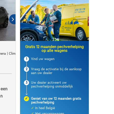
Gratis 12 maanden pechverhelping
op alle wagens
era | Clim | Carplay | Cruise
1
Vind uw wagen
2
Vraag de activatie bij de aankoop
aan uw dealer
3
Uw dealer activeert uw
pechverhelping onmiddellijk
 een
an
✓
Geniet van uw 12 maanden gratis
pechverhelping
✓
In heel België
✓
Met vervangwagen