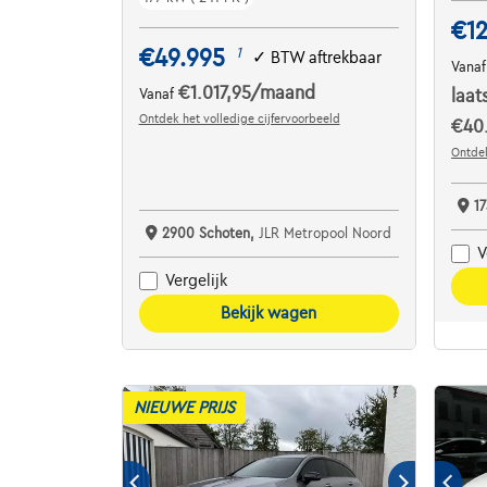
€12
€49.995
1
✓
BTW aftrekbaar
Vana
€1.017,95
/maand
Vanaf
laat
Ontdek het volledige cijfervoorbeeld
€40.
Ontdek
17
2900 Schoten,
JLR Metropool Noord
V
Vergelijk
Bekijk wagen
NIEUWE PRIJS