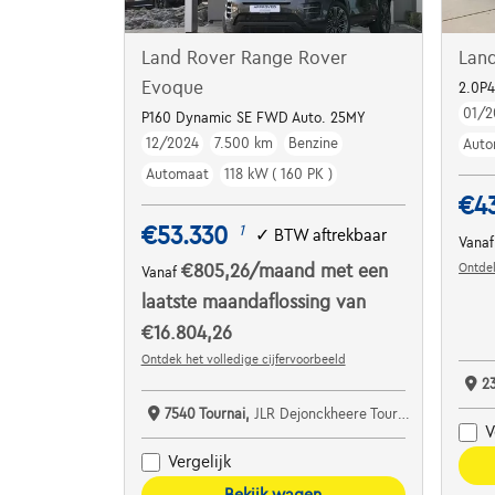
Land Rover Range Rover
Lan
Evoque
2.0P
01/2
P160 Dynamic SE FWD Auto. 25MY
12/2024
7.500 km
Benzine
Auto
Automaat
118 kW ( 160 PK )
€4
€53.330
1
✓
BTW aftrekbaar
Vana
Ontdek
€805,26
/maand
met een
Vanaf
laatste maandaflossing van
€16.804,26
Ontdek het volledige cijfervoorbeeld
2
7540 Tournai,
JLR Dejonckheere Tournai
V
Vergelijk
Bekijk wagen