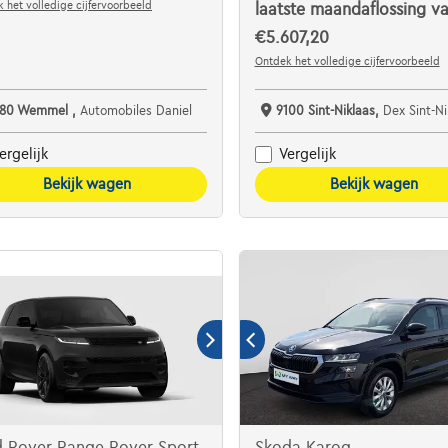
 het volledige cijfervoorbeeld
laatste maandaflossing v
€5.607,20
Ontdek het volledige cijfervoorbeeld
780 Wemmel ,
Automobiles Daniel
9100 Sint-Niklaas,
Dex Sint-Niklaas De Auto
ergelijk
Vergelijk
Bekijk wagen
Bekijk wagen
d Rover Range Rover Sport
Skoda Karoq