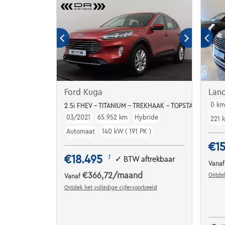
Ford Kuga
Lan
0 k
2.5i FHEV - TITANIUM - TREKHAAK - TOPSTAAT
03/2021
65.952 km
Hybride
221 
Automaat
140 kW ( 191 PK )
€15
€18.495
1
✓
BTW aftrekbaar
Vana
€366,72
/maand
Ontdek
Vanaf
Ontdek het volledige cijfervoorbeeld