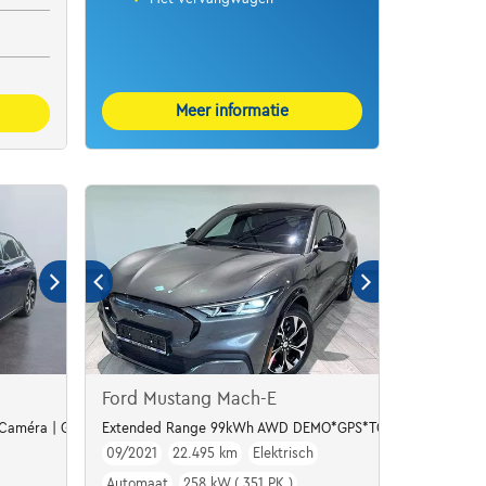
Meer informatie
Ford Mustang Mach-E
| Caméra | GPS | Led Matrix
Extended Range 99kWh AWD DEMO*GPS*TOIT PANO*CUIR*J
09/2021
22.495 km
Elektrisch
Automaat
258 kW ( 351 PK )