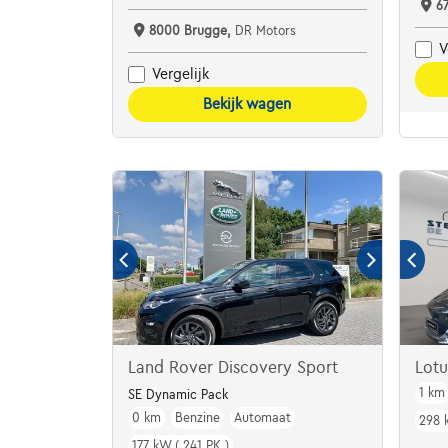
6
8000 Brugge,
DR Motors
V
Vergelijk
Bekijk wagen
Land Rover Discovery Sport
Lot
1 km
SE Dynamic Pack
0 km
Benzine
Automaat
298 
177 kW ( 241 PK )