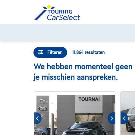
Skip
to
content
Filteren
11.864
resultaten
We hebben momenteel geen Che
je misschien aanspreken.