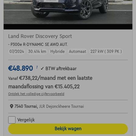
Land Rover Discovery Sport
- P300e R-DYNAMIC SE AWD AUT.
07/2024
30.414 km
Hybride
Automaat
227 kW ( 309 PK )
€48.890
1
✓
BTW aftrekbaar
€738,22
/maand
met een laatste
Vanaf
maandaflossing van
€15.405,22
Ontdek het volledige cijfervoorbeeld
7540 Tournai,
JLR Dejonckheere Tournai
Vergelijk
Bekijk wagen