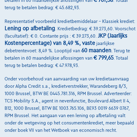
€ 761,38
betalen in 60 maandelijkse aflossingen van
. Totaal
Break E de AMG Line Panoramisch dak| 360° Camera| Burmester|HUD +
terug te betalen bedrag: € 45.682,93.
01/2023
59.976 km
Hybride
Automaat
143 kW ( 194 PK )
Representatief voorbeeld kredietbemiddelaar – Klassiek krediet:
Lening op afbetaling
. Kredietbedrag: € 39.273,60. Voorschot
€39.450
1
✓
BTW aftrekbaar
JKP (Jaarlijks
(facultatief): € 0. Contante prijs : € 39.273,60.
€757,00
/maand
met een laatste
Vanaf
Kostenpercentage) van 8,49 %, vaste
jaarlijkse
maandaflossing van
€10.619,50
60 maanden
debetrentevoet: 8,49 %. Looptijd van
. Terug te
Ontdek het volledige cijfervoorbeeld
€ 799,65
betalen in 60 maandelijkse aflossingen van
. Totaal
terug te betalen bedrag: € 47.978,93.
7700 Mouscron,
Ghistelinck Mouscron
Onder voorbehoud van aanvaarding van uw kredietaanvraag
Vergelijk
door Alpha Credit s.a., kredietverstrekker, Warandeberg 8/3,
Bekijk wagen
1000 Brussel, BTW BE 0445.781.316, RPM Brussel. Adverteerder:
TCS Mobility S.A., agent in nevenfunctie, Boulevard Albert II 4,
B12, 1000 Brussel, BTW BE 1003.765.106, BE93 0019 6639 0767,
RPM Brussel. Het aangaan van een lening op afbetaling valt
onder de wetgeving op het consumentenkrediet, meer bepaald
onder boek VII van het Wetboek van economisch recht.