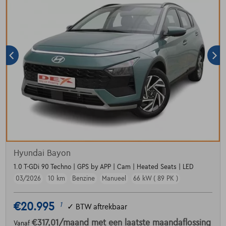
Hyundai Bayon
1.0 T-GDi 90 Techno | GPS by APP | Cam | Heated Seats | LED
03/2026
10 km
Benzine
Manueel
66 kW ( 89 PK )
€20.995
1
✓
BTW aftrekbaar
€317,01
/maand
met een laatste maandaflossing
Vanaf