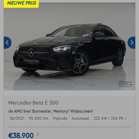
NIEUWE PRIJS
Mercedes-Benz E 300
de AMG line! Burmester, Memory! Widescreen!
06/2021
95.000 km
Hybride
Automaat
225 kW ( 306 PK )
€38.900
1