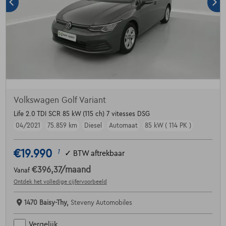
Volkswagen Golf Variant
Life 2.0 TDI SCR 85 kW (115 ch) 7 vitesses DSG
04/2021
75.859 km
Diesel
Automaat
85 kW ( 114 PK )
€19.990
1
✓
BTW aftrekbaar
€396,37
/maand
Vanaf
Ontdek het volledige cijfervoorbeeld
1470 Baisy-Thy,
Steveny Automobiles
Vergelijk