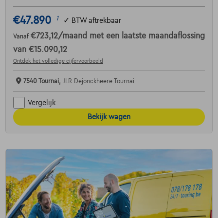
€47.890
1
✓
BTW aftrekbaar
€723,12
/maand
met een laatste maandaflossing
Vanaf
van
€15.090,12
Ontdek het volledige cijfervoorbeeld
7540 Tournai,
JLR Dejonckheere Tournai
Vergelijk
Bekijk wagen