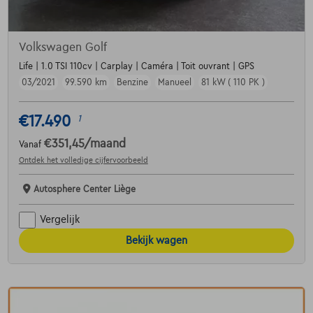
Volkswagen Golf
Life | 1.0 TSI 110cv | Carplay | Caméra | Toit ouvrant | GPS
03/2021
99.590 km
Benzine
Manueel
81 kW ( 110 PK )
€17.490
1
€351,45
/maand
Vanaf
Ontdek het volledige cijfervoorbeeld
Autosphere Center Liège
Vergelijk
Bekijk wagen