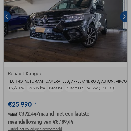
Renault Kangoo
TECHNO, AUTOMAAT, CAMERA, LED, APPLE/ANDROID, AUTOM. AIRCO
02/2024
32.213 km
Benzine
Automaat
96 kW ( 131 PK )
€25.990
1
€392,44
/maand
met een laatste
Vanaf
maandaflossing van
€8.189,44
Ontdek het volledige cijfervoorbeeld