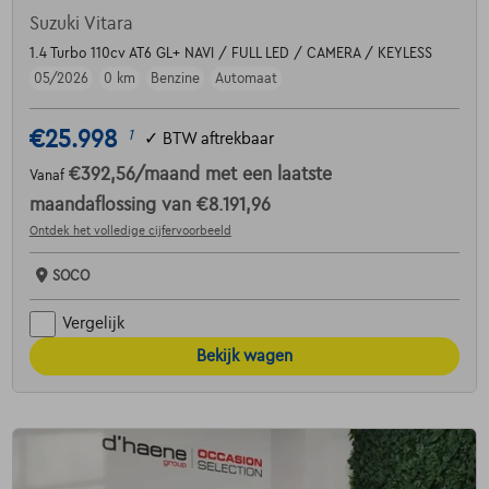
Suzuki Vitara
1.4 Turbo 110cv AT6 GL+ NAVI / FULL LED / CAMERA / KEYLESS
05/2026
0 km
Benzine
Automaat
€25.998
1
✓
BTW aftrekbaar
€392,56
/maand
met een laatste
Vanaf
maandaflossing van
€8.191,96
Ontdek het volledige cijfervoorbeeld
SOCO
Vergelijk
Bekijk wagen