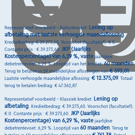
O
GE
Vergelijk
Bekijk wagen
Lening op
Representatief voorbeeld – Ballonkrediet:
afbetaling met laatste verhoogde maandaflossing
.
Kredietbedrag: € 39.273,60. Voorschot (facultatief): € 0.
JKP (Jaarlijks
Contante prijs : € 39.273,60.
Kostenpercentage) van 6,29 %, vaste
jaarlijkse
60 maanden
debetrentevoet: 6,29 %. Looptijd van het krediet:
.
€ 593,01
Terug te betalen in 59 maandelijkse aflossingen van
.
€ 12.375,09
Laatste verhoogde maandelijkse aflossing:
. Totaal
terug te betalen bedrag: € 47.362,87.
Lening op
Representatief voorbeeld – Klassiek krediet:
afbetaling
. Kredietbedrag: € 39.273,60. Voorschot (facultatief):
JKP (Jaarlijks
€ 0. Contante prijs : € 39.273,60.
Kostenpercentage) van 6,29 %, vaste
jaarlijkse
60 maanden
debetrentevoet: 6,29 %. Looptijd van
. Terug te
Mercedes-Benz E 300