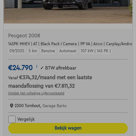
Peugeot 2008
145PK MHEV | AT | Black Pack I Camera | PP VA | Airco | Carplay/Android |
09/2025
5 km
Benzine
Automaat
107 kW ( 145 PK )
€24.790
1
✓
BTW aftrekbaar
€374,32
/maand
met een laatste
Vanaf
maandaflossing van
€7.811,32
Ontdek het volledige cijfervoorbeeld
2300 Turnhout,
Garage Barto
Vergelijk
Bekijk wagen