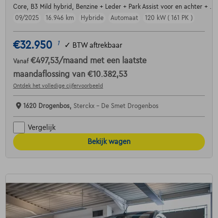
Core, B3 Mild hybrid, Benzine + Leder + Park Assist voor en achter + ....
09/2025
16.946 km
Hybride
Automaat
120 kW ( 161 PK )
€32.950
1
✓
BTW aftrekbaar
€497,53
/maand
met een laatste
Vanaf
maandaflossing van
€10.382,53
Ontdek het volledige cijfervoorbeeld
1620 Drogenbos,
Sterckx - De Smet Drogenbos
Vergelijk
Bekijk wagen