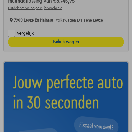
maandaflossing van
€8.745,95
Ontdek het volledige cijfervoorbeeld
7900 Leuze-En-Hainaut,
Volkswagen D'Haene Leuze
Vergelijk
Bekijk wagen