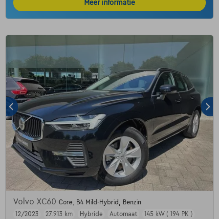
Meer informatie
Volvo XC60
Core, B4 Mild-Hybrid, Benzin
12/2023
27.913 km
Hybride
Automaat
145 kW ( 194 PK )