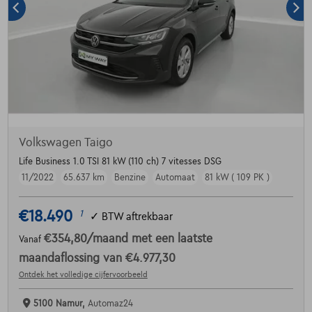
Volkswagen Taigo
Life Business 1.0 TSI 81 kW (110 ch) 7 vitesses DSG
11/2022
65.637 km
Benzine
Automaat
81 kW ( 109 PK )
€18.490
1
✓
BTW aftrekbaar
€354,80
/maand
met een laatste
Vanaf
maandaflossing van
€4.977,30
Ontdek het volledige cijfervoorbeeld
5100 Namur,
Automaz24