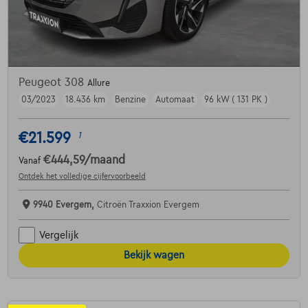
Peugeot 308
Allure
03/2023
18.436 km
Benzine
Automaat
96 kW ( 131 PK )
€21.599
1
€444,59
/maand
Vanaf
Ontdek het volledige cijfervoorbeeld
9940 Evergem,
Citroën Traxxion Evergem
Vergelijk
Bekijk wagen