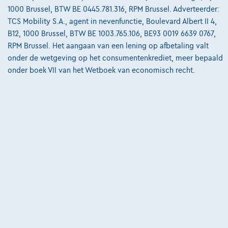
1000 Brussel, BTW BE 0445.781.316, RPM Brussel. Adverteerder:
Break E de AMG Line Panoramisch dak| 360° Camera| Burmester|HUD +
TCS Mobility S.A., agent in nevenfunctie, Boulevard Albert II 4,
01/2023
59.976 km
Hybride
Automaat
143 kW ( 194 PK )
B12, 1000 Brussel, BTW BE 1003.765.106, BE93 0019 6639 0767,
RPM Brussel. Het aangaan van een lening op afbetaling valt
€39.450
1
✓
BTW aftrekbaar
onder de wetgeving op het consumentenkrediet, meer bepaald
€757,00
/maand
met een laatste
Vanaf
onder boek VII van het Wetboek van economisch recht.
maandaflossing van
€10.619,50
Ontdek het volledige cijfervoorbeeld
7700 Mouscron,
Ghistelinck Mouscron
Vergelijk
Bekijk wagen