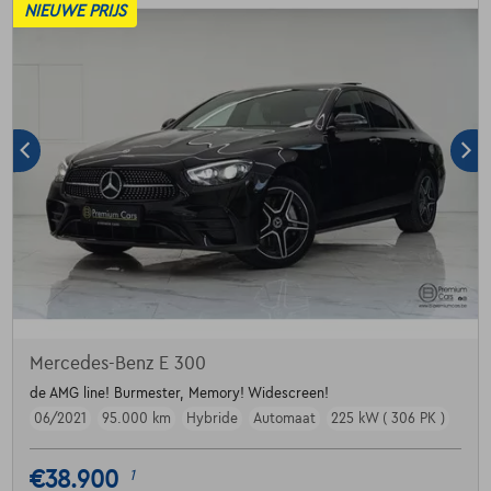
NIEUWE PRIJS
Mercedes-Benz E 300
de AMG line! Burmester, Memory! Widescreen!
06/2021
95.000 km
Hybride
Automaat
225 kW ( 306 PK )
€38.900
1