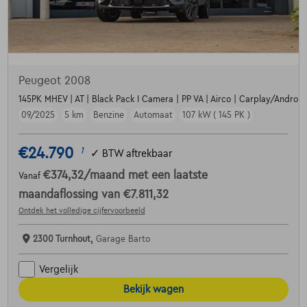
Peugeot 2008
145PK MHEV | AT | Black Pack I Camera | PP VA | Airco | Carplay/Android |
09/2025
5 km
Benzine
Automaat
107 kW ( 145 PK )
€24.790
1
✓
BTW aftrekbaar
€374,32
/maand
met een laatste
Vanaf
maandaflossing van
€7.811,32
Ontdek het volledige cijfervoorbeeld
2300 Turnhout,
Garage Barto
Vergelijk
Bekijk wagen