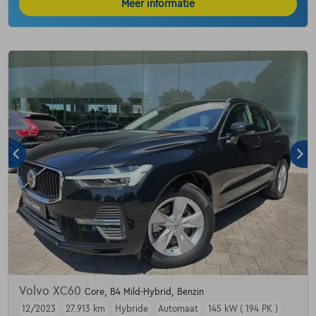
Meer informatie
Volvo XC60
Core, B4 Mild-Hybrid, Benzin
12/2023
27.913 km
Hybride
Automaat
145 kW ( 194 PK )