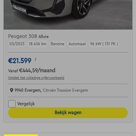
Peugeot 308
Allure
03/2023
18.436 km
Benzine
Automaat
96 kW ( 131 PK )
€21.599
1
€444,59
/maand
Vanaf
Ontdek het volledige cijfervoorbeeld
9940 Evergem,
Citroën Traxxion Evergem
Vergelijk
Bekijk wagen