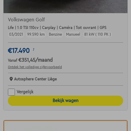
Volkswagen Golf
Life | 1.0 TSI 110cv | Carplay | Caméra | Toit ouvrant | GPS
03/2021
99.590 km
Benzine
Manueel
81 kW ( 110 PK )
€17.490
1
€351,45
/maand
Vanaf
Ontdek het volledige cijfervoorbeeld
Autosphere Center Liège
Vergelijk
Bekijk wagen