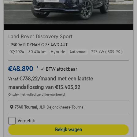
Land Rover Discovery Sport
- P300e R-DYNAMIC SE AWD AUT.
07/2024
30.414 km
Hybride
Automaat
227 kW ( 309 PK )
€48.890
1
✓
BTW aftrekbaar
€738,22
/maand
met een laatste
Vanaf
maandaflossing van
€15.405,22
Ontdek het volledige cijfervoorbeeld
7540 Tournai,
JLR Dejonckheere Tournai
Vergelijk
Bekijk wagen