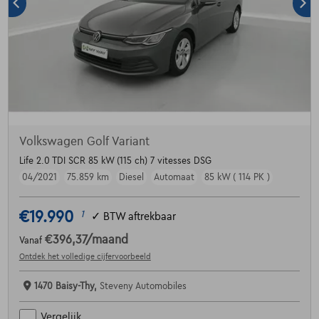
Volkswagen Golf Variant
Life 2.0 TDI SCR 85 kW (115 ch) 7 vitesses DSG
04/2021
75.859 km
Diesel
Automaat
85 kW ( 114 PK )
€19.990
1
✓
BTW aftrekbaar
€396,37
/maand
Vanaf
Ontdek het volledige cijfervoorbeeld
1470 Baisy-Thy,
Steveny Automobiles
Vergelijk