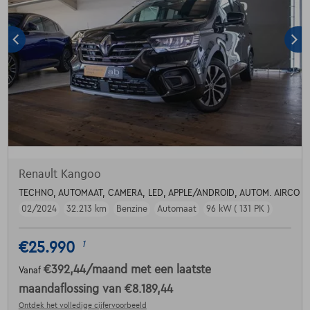
Renault Kangoo
TECHNO, AUTOMAAT, CAMERA, LED, APPLE/ANDROID, AUTOM. AIRCO
02/2024
32.213 km
Benzine
Automaat
96 kW ( 131 PK )
€25.990
1
€392,44
/maand
met een laatste
Vanaf
maandaflossing van
€8.189,44
Ontdek het volledige cijfervoorbeeld