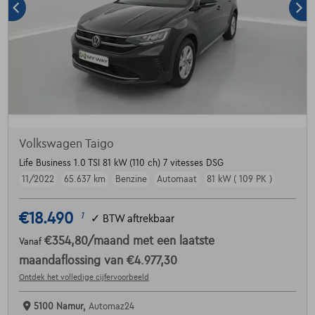
Volkswagen Taigo
Life Business 1.0 TSI 81 kW (110 ch) 7 vitesses DSG
11/2022
65.637 km
Benzine
Automaat
81 kW ( 109 PK )
€18.490
1
✓
BTW aftrekbaar
€354,80
/maand
met een laatste
Vanaf
maandaflossing van
€4.977,30
Ontdek het volledige cijfervoorbeeld
5100 Namur,
Automaz24