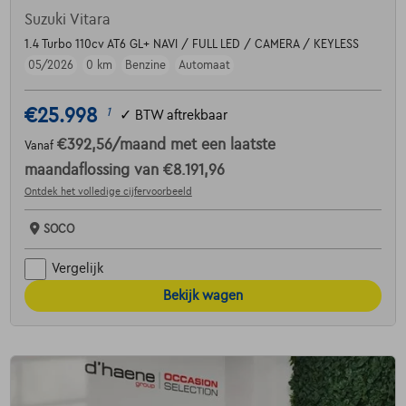
Suzuki Vitara
1.4 Turbo 110cv AT6 GL+ NAVI / FULL LED / CAMERA / KEYLESS
05/2026
0 km
Benzine
Automaat
€25.998
1
✓
BTW aftrekbaar
€392,56
/maand
met een laatste
Vanaf
maandaflossing van
€8.191,96
Ontdek het volledige cijfervoorbeeld
SOCO
Vergelijk
Bekijk wagen