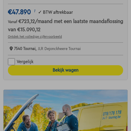
€47.890
1
✓
BTW aftrekbaar
€723,12
/maand
met een laatste maandaflossing
Vanaf
van
€15.090,12
Ontdek het volledige cijfervoorbeeld
7540 Tournai,
JLR Dejonckheere Tournai
Vergelijk
Bekijk wagen