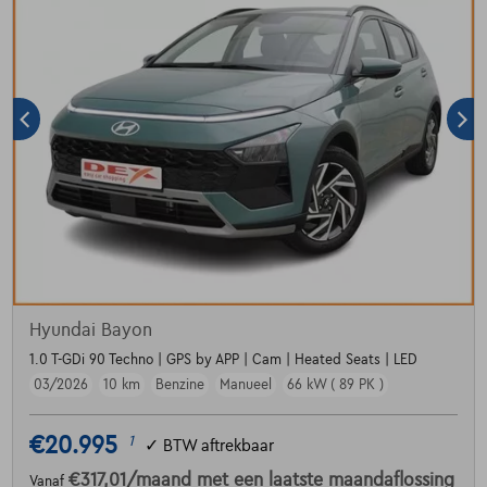
Hyundai Bayon
1.0 T-GDi 90 Techno | GPS by APP | Cam | Heated Seats | LED
03/2026
10 km
Benzine
Manueel
66 kW ( 89 PK )
€20.995
1
✓
BTW aftrekbaar
€317,01
/maand
met een laatste maandaflossing
Vanaf