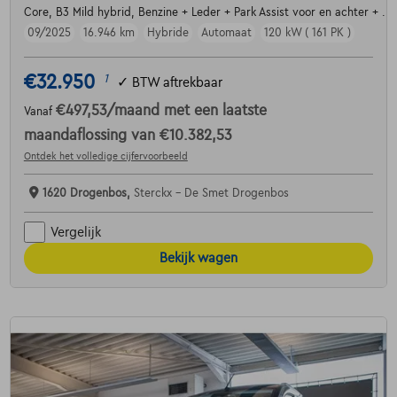
Core, B3 Mild hybrid, Benzine + Leder + Park Assist voor en achter + ....
09/2025
16.946 km
Hybride
Automaat
120 kW ( 161 PK )
€32.950
1
✓
BTW aftrekbaar
€497,53
/maand
met een laatste
Vanaf
maandaflossing van
€10.382,53
Ontdek het volledige cijfervoorbeeld
1620 Drogenbos,
Sterckx - De Smet Drogenbos
Vergelijk
Bekijk wagen