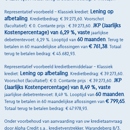
Vergelijk
Bekijk wagen
Lening op
Representatief voorbeeld – Klassiek krediet:
afbetaling
. Kredietbedrag: € 39.273,60. Voorschot
JKP (Jaarlijks
(facultatief): € 0. Contante prijs : € 39.273,60.
Kostenpercentage) van 6,29 %, vaste
jaarlijkse
60 maanden
debetrentevoet: 6,29 %. Looptijd van
. Terug te
€ 761,38
betalen in 60 maandelijkse aflossingen van
. Totaal
terug te betalen bedrag: € 45.682,93.
Representatief voorbeeld kredietbemiddelaar – Klassiek
Lening op afbetaling
krediet:
. Kredietbedrag: € 39.273,60.
JKP
Voorschot (facultatief): € 0. Contante prijs : € 39.273,60.
(Jaarlijks Kostenpercentage) van 8,49 %, vaste
60 maanden
jaarlijkse debetrentevoet: 8,49 %. Looptijd van
.
€ 799,65
Terug te betalen in 60 maandelijkse aflossingen van
.
Totaal terug te betalen bedrag: € 47.978,93.
Onder voorbehoud van aanvaarding van uw kredietaanvraag
door Alpha Credit s.a., kredietverstrekker, Warandeberg 8/3,
Mercedes-Benz E 300