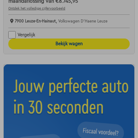
maandaflossing van
€8.745,95
Ontdek het volledige cijfervoorbeeld
7900 Leuze-En-Hainaut,
Volkswagen D'Haene Leuze
Vergelijk
Bekijk wagen