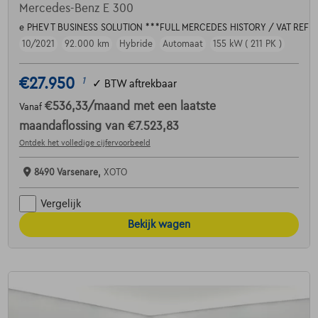
Mercedes-Benz E 300
e PHEV T BUSINESS SOLUTION ***FULL MERCEDES HISTORY / VAT REF
10/2021
92.000 km
Hybride
Automaat
155 kW ( 211 PK )
€27.950
1
✓
BTW aftrekbaar
€536,33
/maand
met een laatste
Vanaf
maandaflossing van
€7.523,83
Ontdek het volledige cijfervoorbeeld
8490 Varsenare,
XOTO
Vergelijk
Bekijk wagen