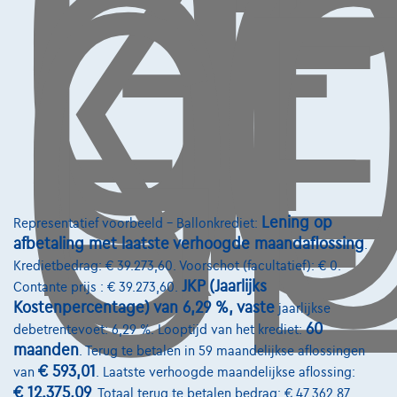
LE
OP
G
L
K
O
GE
Volkswagen Tiguan
1.4 eHYBRID LIFE / CARPLAY / GPS / CAMERA / LED
10/2023
38.401 km
Hybride
Automaat
110 kW ( 150 PK )
€29.990
1
✓
BTW aftrekbaar
€452,84
/maand
met een laatste
Vanaf
maandaflossing van
€9.449,84
Ontdek het volledige cijfervoorbeeld
Lening op
Representatief voorbeeld – Ballonkrediet:
3670 Ellikom,
Ellicars
afbetaling met laatste verhoogde maandaflossing
.
Kredietbedrag: € 39.273,60. Voorschot (facultatief): € 0.
Vergelijk
JKP (Jaarlijks
Contante prijs : € 39.273,60.
Bekijk wagen
Kostenpercentage) van 6,29 %, vaste
jaarlijkse
60
debetrentevoet: 6,29 %. Looptijd van het krediet:
maanden
. Terug te betalen in 59 maandelijkse aflossingen
€ 593,01
van
. Laatste verhoogde maandelijkse aflossing:
€ 12.375,09
. Totaal terug te betalen bedrag: € 47.362,87.