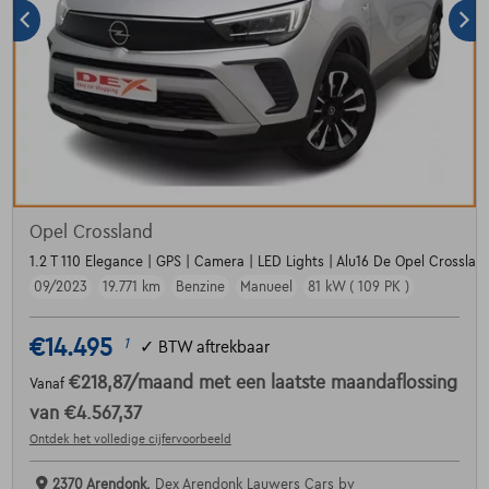
Opel Crossland
1.2 T 110 Elegance | GPS | Camera | LED Lights | Alu16 De Opel Crossland
09/2023
19.771 km
Benzine
Manueel
81 kW ( 109 PK )
€14.495
1
✓
BTW aftrekbaar
€218,87
/maand
met een laatste maandaflossing
Vanaf
van
€4.567,37
Ontdek het volledige cijfervoorbeeld
2370 Arendonk,
Dex Arendonk Lauwers Cars bv