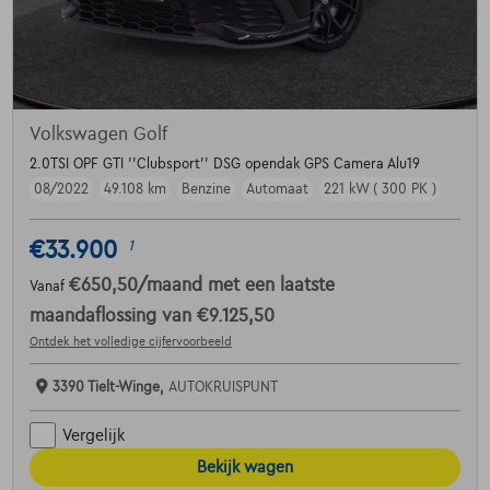
Volkswagen Golf
2.0TSI OPF GTI ''Clubsport'' DSG opendak GPS Camera Alu19
08/2022
49.108 km
Benzine
Automaat
221 kW ( 300 PK )
€33.900
1
€650,50
/maand
met een laatste
Vanaf
maandaflossing van
€9.125,50
Ontdek het volledige cijfervoorbeeld
3390 Tielt-Winge,
AUTOKRUISPUNT
Vergelijk
Bekijk wagen