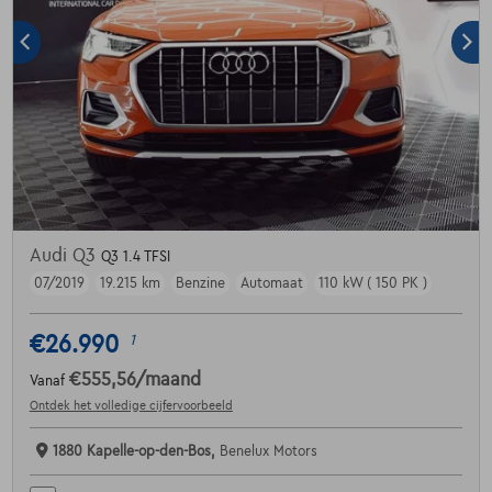
Audi Q3
Q3 1.4 TFSI
07/2019
19.215 km
Benzine
Automaat
110 kW ( 150 PK )
€26.990
1
€555,56
/maand
Vanaf
Ontdek het volledige cijfervoorbeeld
1880 Kapelle-op-den-Bos,
Benelux Motors