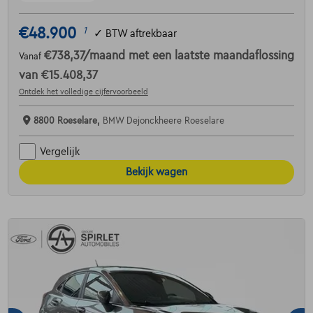
€48.900
1
✓
BTW aftrekbaar
€738,37
/maand
met een laatste maandaflossing
Vanaf
van
€15.408,37
Ontdek het volledige cijfervoorbeeld
8800 Roeselare,
BMW Dejonckheere Roeselare
Vergelijk
Bekijk wagen