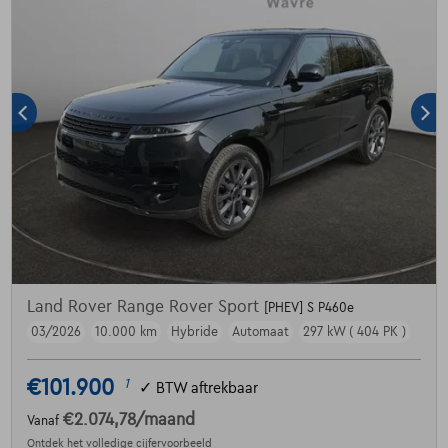
Land Rover Range Rover Sport
[PHEV] S P460e
03/2026
10.000 km
Hybride
Automaat
297 kW ( 404 PK )
€101.900
1
✓
BTW aftrekbaar
€2.074,78
/maand
Vanaf
Ontdek het volledige cijfervoorbeeld