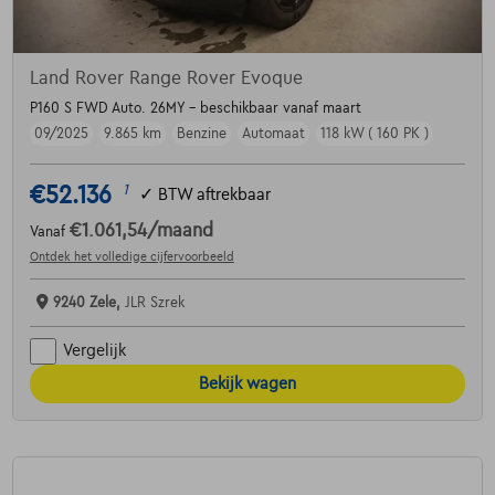
Land Rover Range Rover Evoque
P160 S FWD Auto. 26MY - beschikbaar vanaf maart
09/2025
9.865 km
Benzine
Automaat
118 kW ( 160 PK )
€52.136
1
✓
BTW aftrekbaar
€1.061,54
/maand
Vanaf
Ontdek het volledige cijfervoorbeeld
9240 Zele,
JLR Szrek
Vergelijk
Bekijk wagen