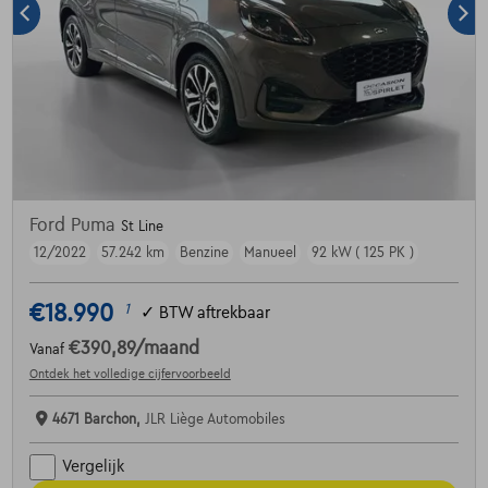
Ford Puma
St Line
12/2022
57.242 km
Benzine
Manueel
92 kW ( 125 PK )
€18.990
1
✓
BTW aftrekbaar
€390,89
/maand
Vanaf
Ontdek het volledige cijfervoorbeeld
4671 Barchon,
JLR Liège Automobiles
Vergelijk