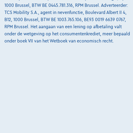
van
€8.587,12
1000 Brussel, BTW BE 0445.781.316, RPM Brussel. Adverteerder:
Ontdek het volledige cijfervoorbeeld
TCS Mobility S.A., agent in nevenfunctie, Boulevard Albert II 4,
B12, 1000 Brussel, BTW BE 1003.765.106, BE93 0019 6639 0767,
3390 Tielt-Winge,
AUTOKRUISPUNT
RPM Brussel. Het aangaan van een lening op afbetaling valt
onder de wetgeving op het consumentenkrediet, meer bepaald
Vergelijk
onder boek VII van het Wetboek van economisch recht.
Bekijk wagen