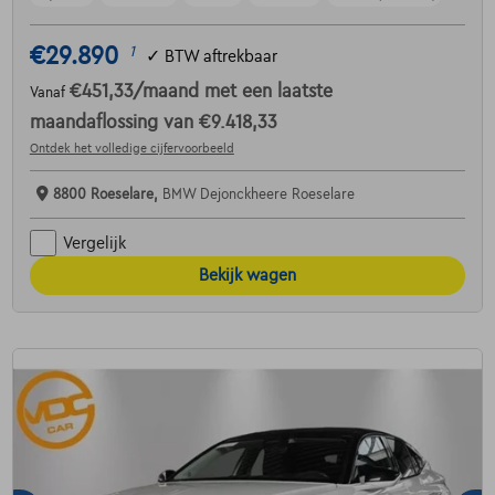
€29.890
1
✓
BTW aftrekbaar
€451,33
/maand
met een laatste
Vanaf
maandaflossing van
€9.418,33
Ontdek het volledige cijfervoorbeeld
8800 Roeselare,
BMW Dejonckheere Roeselare
Vergelijk
Bekijk wagen