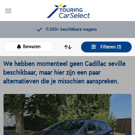
Skip
to
content
Kwaliteitscontroles door Touring
Bewaren
Filteren (1)
We hebben momenteel geen Cadillac seville
beschikbaar, maar hier zijn een paar
alternatieven die je misschien aanspreken.