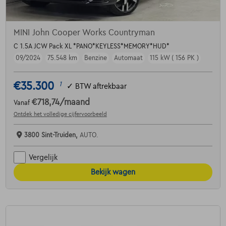
MINI John Cooper Works Countryman
C 1.5A JCW Pack XL *PANO*KEYLESS*MEMORY*HUD*
09/2024
75.548 km
Benzine
Automaat
115 kW ( 156 PK )
€35.300
1
✓
BTW aftrekbaar
€718,74
/maand
Vanaf
Ontdek het volledige cijfervoorbeeld
3800 Sint-Truiden,
AUTO.
Vergelijk
Bekijk wagen