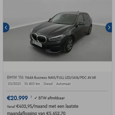
BMW 116
116dA Business NAVI/FULL LED/JA16/PDC AV AR
03/2023
55.803 km
Diesel
Automaat
€20.999
1
✓
BTW aftrekbaar
€402,95
/maand
met een laatste
Vanaf
maandaflossing van
€5.652,70