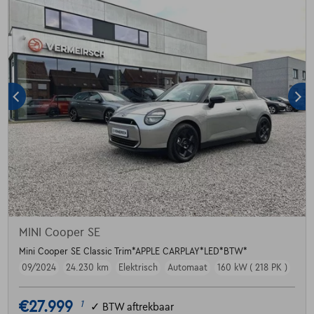
MINI Cooper SE
Mini Cooper SE Classic Trim*APPLE CARPLAY*LED*BTW*
09/2024
24.230 km
Elektrisch
Automaat
160 kW ( 218 PK )
€27.999
1
✓
BTW aftrekbaar