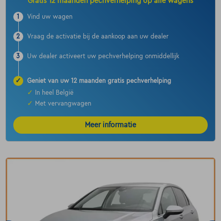
Gratis 12 maanden pechverhelping op alle wagens
1
Vind uw wagen
2
Vraag de activatie bij de aankoop aan uw dealer
3
Uw dealer activeert uw pechverhelping onmiddellijk
✓
Geniet van uw 12 maanden gratis pechverhelping
✓
In heel België
✓
Met vervangwagen
Meer informatie