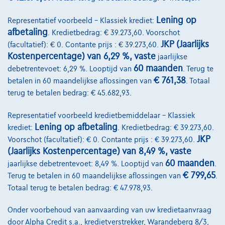
Lening op
Representatief voorbeeld – Klassiek krediet:
afbetaling
. Kredietbedrag: € 39.273,60. Voorschot
JKP (Jaarlijks
(facultatief): € 0. Contante prijs : € 39.273,60.
Kostenpercentage) van 6,29 %, vaste
jaarlijkse
60 maanden
debetrentevoet: 6,29 %. Looptijd van
. Terug te
€ 761,38
betalen in 60 maandelijkse aflossingen van
. Totaal
terug te betalen bedrag: € 45.682,93.
Representatief voorbeeld kredietbemiddelaar – Klassiek
Lening op afbetaling
krediet:
. Kredietbedrag: € 39.273,60.
BMW 120
M Sport
JKP
Voorschot (facultatief): € 0. Contante prijs : € 39.273,60.
07/2025
13.001 km
Benzine
Automaat
125 kW ( 170 PK )
(Jaarlijks Kostenpercentage) van 8,49 %, vaste
60 maanden
jaarlijkse debetrentevoet: 8,49 %. Looptijd van
.
€34.900
1
€ 799,65
✓
BTW aftrekbaar
Terug te betalen in 60 maandelijkse aflossingen van
.
Totaal terug te betalen bedrag: € 47.978,93.
€526,97
/maand
met een laatste
Vanaf
maandaflossing van
€10.996,97
Onder voorbehoud van aanvaarding van uw kredietaanvraag
Ontdek het volledige cijfervoorbeeld
door Alpha Credit s.a., kredietverstrekker, Warandeberg 8/3,