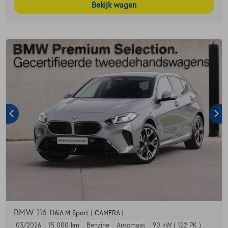
Bekijk wagen
BMW 116
116iA M Sport | CAMERA |
03/2026
15.000 km
Benzine
Automaat
90 kW ( 122 PK )