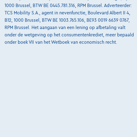
1000 Brussel, BTW BE 0445.781.316, RPM Brussel. Adverteerder:
8900 Ieper,
BMW - MINI Pautric Ieper
TCS Mobility S.A., agent in nevenfunctie, Boulevard Albert II 4,
B12, 1000 Brussel, BTW BE 1003.765.106, BE93 0019 6639 0767,
Vergelijk
RPM Brussel. Het aangaan van een lening op afbetaling valt
Bekijk wagen
onder de wetgeving op het consumentenkrediet, meer bepaald
onder boek VII van het Wetboek van economisch recht.