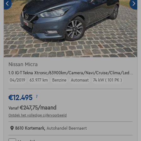
Nissan Micra
1.0 IG-T Tekna Xtronic/63900km/Camera/Navi/Cruise/Clima/Led...
04/2019
63.977 km
Benzine
Automaat
74 kW ( 101 PK )
€12.495
1
€247,75
/maand
Vanaf
Ontdek het volledige cijfervoorbeeld
8610 Kortemark,
Autohandel Beernaert