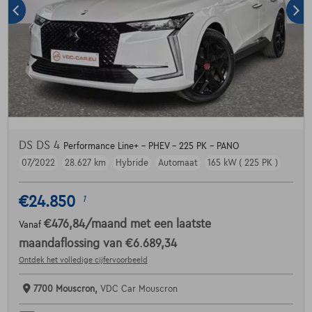
DS DS 4
Performance Line+ - PHEV - 225 PK - PANO
07/2022
28.627 km
Hybride
Automaat
165 kW ( 225 PK )
€24.850
1
€476,84
/maand
met een laatste
Vanaf
maandaflossing van
€6.689,34
Ontdek het volledige cijfervoorbeeld
7700 Mouscron,
VDC Car Mouscron