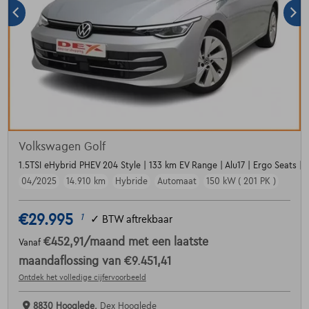
Volkswagen Golf
1.5TSI eHybrid PHEV 204 Style | 133 km EV Range | Alu17 | Ergo Seats | D
04/2025
14.910 km
Hybride
Automaat
150 kW ( 201 PK )
€29.995
1
✓
BTW aftrekbaar
€452,91
/maand
met een laatste
Vanaf
maandaflossing van
€9.451,41
Ontdek het volledige cijfervoorbeeld
8830 Hooglede,
Dex Hooglede