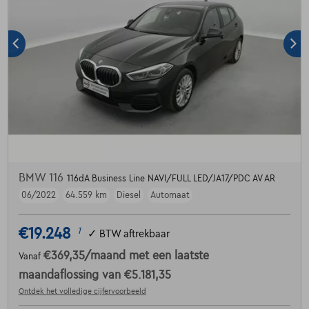
BMW 116
116dA Business Line NAVI/FULL LED/JA17/PDC AV AR
06/2022
64.559 km
Diesel
Automaat
€19.248
1
✓
BTW aftrekbaar
€369,35
/maand
met een laatste
Vanaf
maandaflossing van
€5.181,35
Ontdek het volledige cijfervoorbeeld