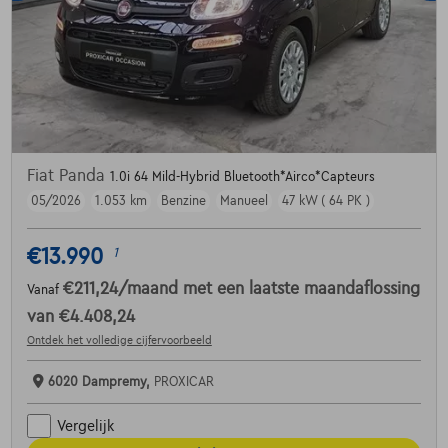
Fiat Panda
1.0i 64 Mild-Hybrid Bluetooth*Airco*Capteurs
05/2026
1.053 km
Benzine
Manueel
47 kW ( 64 PK )
€13.990
1
€211,24
/maand
met een laatste maandaflossing
Vanaf
van
€4.408,24
Ontdek het volledige cijfervoorbeeld
6020 Dampremy,
PROXICAR
Vergelijk