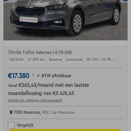
Skoda Fabia
Selection 1.0 TSI DSG
08/2024
51.259 km
Benzine
Automaat
85 kW ( 116 PK )
€17.380
1
✓
BTW aftrekbaar
€262,43
/maand
met een laatste
Vanaf
maandaflossing van
€5.476,43
Ontdek het volledige cijfervoorbeeld
7700 Mouscron,
VDC Car Mouscron
Vergelijk