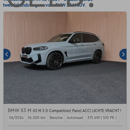
tweedehandswagens voor BMW X3 M SUV.
BMW X3 M
X3 M 3.0 Competition| Pano| ACC| LICHTE VRACHT !
06/2024
36.500 km
Benzine
Automaat
375 kW ( 510 PK )