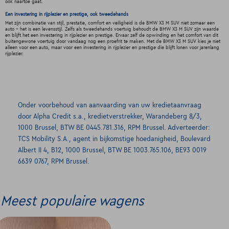
ook naartoe gaat.
Een investering in rijplezier en prestige, ook tweedehands
Met zijn combinatie van stijl, prestatie, comfort en veiligheid is de BMW X3 M SUV niet zomaar een
auto - het is een levensstijl. Zelfs als tweedehands voertuig behoudt de BMW X3 M SUV zijn waarde
en blijft het een investering in rijplezier en prestige. Ervaar zelf de opwinding en het comfort van dit
buitengewone voertuig door vandaag nog een proefrit te maken. Met de BMW X3 M SUV kies je niet
alleen voor een auto, maar voor een investering in rijplezier en prestige die blijft lonen voor jarenlang
rijplezier.
Onder voorbehoud van aanvaarding van uw kredietaanvraag
door Alpha Credit s.a., kredietverstrekker, Warandeberg 8/3,
1000 Brussel, BTW BE 0445.781.316, RPM Brussel. Adverteerder:
TCS Mobility S.A., agent in bijkomstige hoedanigheid, Boulevard
Albert II 4, B12, 1000 Brussel, BTW BE 1003.765.106, BE93 0019
6639 0767, RPM Brussel.
Meest populaire wagens