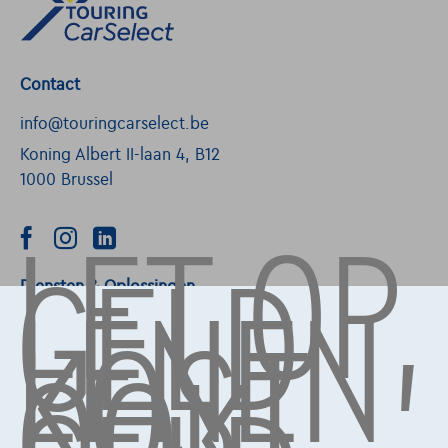
Contact
info@touringcarselect.be
Koning Albert II-laan 4, B12
1000 Brussel
LET OP,
GELD
LENEN
Diensten & Oplossingen
KOST
OOK
Pechverhelping verzekering
Financiering
Autoverzekering
Lease en persoonlijke lease