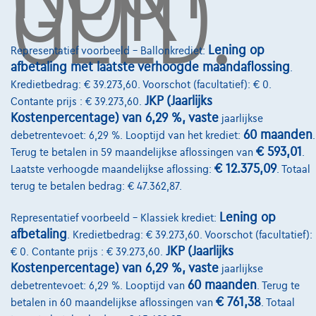
GELD.
Over Ons
Lening op
Representatief voorbeeld – Ballonkrediet:
afbetaling met laatste verhoogde maandaflossing
Word klant
.
Kredietbedrag: € 39.273,60. Voorschot (facultatief): € 0.
Wie zijn we
JKP (Jaarlijks
Contante prijs : € 39.273,60.
Kostenpercentage) van 6,29 %, vaste
jaarlijkse
Kwaliteitscharter
60 maanden
debetrentevoet: 6,29 %. Looptijd van het krediet:
.
Onze dealers
€ 593,01
Terug te betalen in 59 maandelijkse aflossingen van
.
€ 12.375,09
Laatste verhoogde maandelijkse aflossing:
. Totaal
Onze partners
terug te betalen bedrag: € 47.362,87.
Onze team
Lening op
Representatief voorbeeld – Klassiek krediet:
Contact
afbetaling
. Kredietbedrag: € 39.273,60. Voorschot (facultatief):
JKP (Jaarlijks
€ 0. Contante prijs : € 39.273,60.
Kostenpercentage) van 6,29 %, vaste
jaarlijkse
60 maanden
debetrentevoet: 6,29 %. Looptijd van
. Terug te
@2024 TCS Mobility SA/NV Copyright
€ 761,38
betalen in 60 maandelijkse aflossingen van
. Totaal