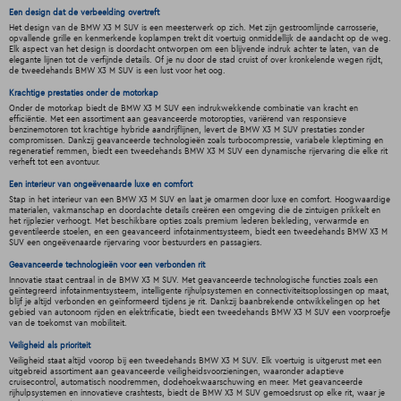
Een design dat de verbeelding overtreft
Het design van de BMW X3 M SUV is een meesterwerk op zich. Met zijn gestroomlijnde carrosserie,
opvallende grille en kenmerkende koplampen trekt dit voertuig onmiddellijk de aandacht op de weg.
Elk aspect van het design is doordacht ontworpen om een blijvende indruk achter te laten, van de
elegante lijnen tot de verfijnde details. Of je nu door de stad cruist of over kronkelende wegen rijdt,
de tweedehands BMW X3 M SUV is een lust voor het oog.
Krachtige prestaties onder de motorkap
Onder de motorkap biedt de BMW X3 M SUV een indrukwekkende combinatie van kracht en
efficiëntie. Met een assortiment aan geavanceerde motoropties, variërend van responsieve
benzinemotoren tot krachtige hybride aandrijflijnen, levert de BMW X3 M SUV prestaties zonder
compromissen. Dankzij geavanceerde technologieën zoals turbocompressie, variabele kleptiming en
regeneratief remmen, biedt een tweedehands BMW X3 M SUV een dynamische rijervaring die elke rit
verheft tot een avontuur.
Een interieur van ongeëvenaarde luxe en comfort
Stap in het interieur van een BMW X3 M SUV en laat je omarmen door luxe en comfort. Hoogwaardige
materialen, vakmanschap en doordachte details creëren een omgeving die de zintuigen prikkelt en
het rijplezier verhoogt. Met beschikbare opties zoals premium lederen bekleding, verwarmde en
geventileerde stoelen, en een geavanceerd infotainmentsysteem, biedt een tweedehands BMW X3 M
SUV een ongeëvenaarde rijervaring voor bestuurders en passagiers.
Geavanceerde technologieën voor een verbonden rit
Innovatie staat centraal in de BMW X3 M SUV. Met geavanceerde technologische functies zoals een
geïntegreerd infotainmentsysteem, intelligente rijhulpsystemen en connectiviteitsoplossingen op maat,
blijf je altijd verbonden en geïnformeerd tijdens je rit. Dankzij baanbrekende ontwikkelingen op het
gebied van autonoom rijden en elektrificatie, biedt een tweedehands BMW X3 M SUV een voorproefje
van de toekomst van mobiliteit.
Veiligheid als prioriteit
Veiligheid staat altijd voorop bij een tweedehands BMW X3 M SUV. Elk voertuig is uitgerust met een
uitgebreid assortiment aan geavanceerde veiligheidsvoorzieningen, waaronder adaptieve
cruisecontrol, automatisch noodremmen, dodehoekwaarschuwing en meer. Met geavanceerde
rijhulpsystemen en innovatieve crashtests, biedt de BMW X3 M SUV gemoedsrust op elke rit, waar je