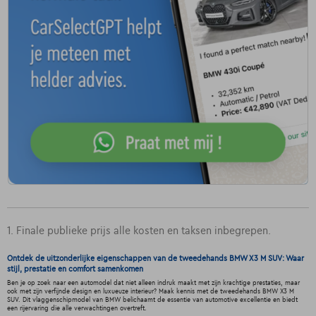
1. Finale publieke prijs alle kosten en taksen inbegrepen.
Ontdek de uitzonderlijke eigenschappen van de tweedehands BMW X3 M SUV: Waar
stijl, prestatie en comfort samenkomen
Ben je op zoek naar een automodel dat niet alleen indruk maakt met zijn krachtige prestaties, maar
ook met zijn verfijnde design en luxueuze interieur? Maak kennis met de tweedehands BMW X3 M
SUV. Dit vlaggenschipmodel van BMW belichaamt de essentie van automotive excellentie en biedt
een rijervaring die alle verwachtingen overtreft.