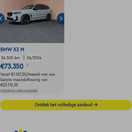
BMW X3 M
|
36.500 km
06/2024
€73.350
1
Vanaf
€1.107,55
/maand
met een
laatste maandaflossing van
€23.112,55
Volledige cijfervoorbeeld
Ontdek het volledige aanbod