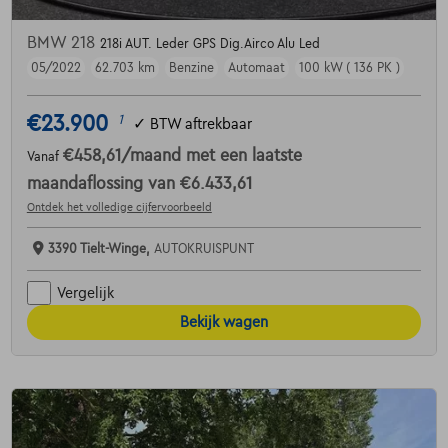
BMW 218
218i AUT. Leder GPS Dig.Airco Alu Led
05/2022
62.703 km
Benzine
Automaat
100 kW ( 136 PK )
€23.900
1
✓
BTW aftrekbaar
€458,61
/maand
met een laatste
Vanaf
maandaflossing van
€6.433,61
Ontdek het volledige cijfervoorbeeld
3390 Tielt-Winge,
AUTOKRUISPUNT
Vergelijk
Bekijk wagen