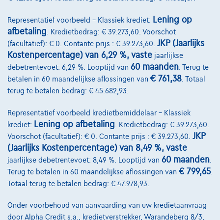
Lening op
Representatief voorbeeld – Klassiek krediet:
afbetaling
. Kredietbedrag: € 39.273,60. Voorschot
JKP (Jaarlijks
(facultatief): € 0. Contante prijs : € 39.273,60.
Kostenpercentage) van 6,29 %, vaste
jaarlijkse
60 maanden
debetrentevoet: 6,29 %. Looptijd van
. Terug te
€ 761,38
betalen in 60 maandelijkse aflossingen van
. Totaal
BMW 420
i Cabrio - 2ans/jaar garantie
terug te betalen bedrag: € 45.682,93.
05/2025
12.597 km
Benzine
Automaat
135 kW ( 184 PK )
Representatief voorbeeld kredietbemiddelaar – Klassiek
€52.690
1
✓
BTW aftrekbaar
Lening op afbetaling
krediet:
. Kredietbedrag: € 39.273,60.
€795,59
/maand
met een laatste
JKP
Vanaf
Voorschot (facultatief): € 0. Contante prijs : € 39.273,60.
(Jaarlijks Kostenpercentage) van 8,49 %, vaste
maandaflossing van
€16.602,59
60 maanden
jaarlijkse debetrentevoet: 8,49 %. Looptijd van
.
Ontdek het volledige cijfervoorbeeld
€ 799,65
Terug te betalen in 60 maandelijkse aflossingen van
.
1702 Groot-Bijgaarden,
BMW Pautric Groot Bijgaarden
Totaal terug te betalen bedrag: € 47.978,93.
Vergelijk
Onder voorbehoud van aanvaarding van uw kredietaanvraag
Bekijk wagen
door Alpha Credit s.a., kredietverstrekker, Warandeberg 8/3,