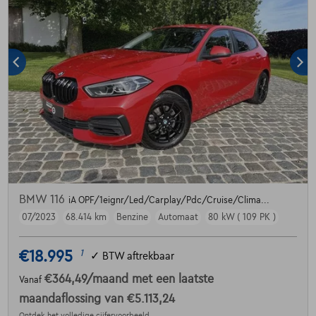
BMW 116
iA OPF/1eignr/Led/Carplay/Pdc/Cruise/Clima...
07/2023
68.414 km
Benzine
Automaat
80 kW ( 109 PK )
€18.995
1
✓
BTW aftrekbaar
€364,49
/maand
met een laatste
Vanaf
maandaflossing van
€5.113,24
Ontdek het volledige cijfervoorbeeld