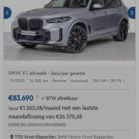
BMW X5
xDrive40i - 2ans/jaar garantie
01/2025
34.940 km
Benzine
Automaat
280 kW ( 381 PK )
€83.690
1
✓
BTW aftrekbaar
€1.263,68
/maand
met een laatste
Vanaf
maandaflossing van
€26.370,68
Ontdek het volledige cijfervoorbeeld
1702 Groot-Bijgaarden,
BMW Pautric Groot Bijgaarden