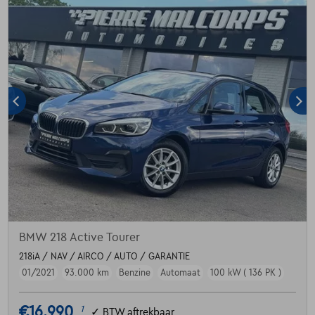
BMW 218 Active Tourer
218iA / NAV / AIRCO / AUTO / GARANTIE
01/2021
93.000 km
Benzine
Automaat
100 kW ( 136 PK )
€16.990
1
✓
BTW aftrekbaar