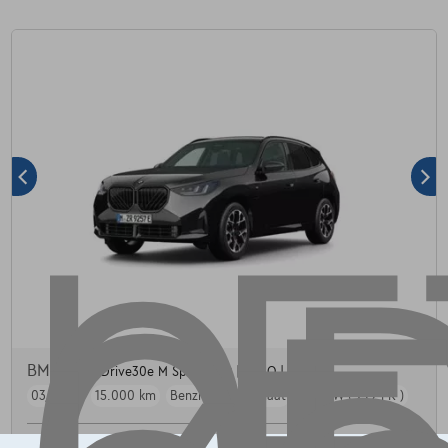
BMW X3
xDrive30e M Sport PRO | PANO | TOWB |
03/2026
15.000 km
Benzine
Automaat
220 kW ( 299 PK )