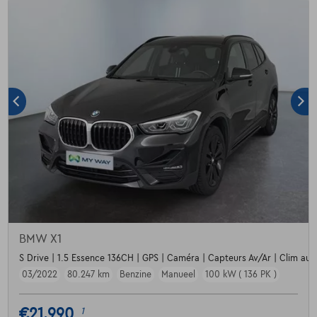
BMW X1
S Drive | 1.5 Essence 136CH | GPS | Caméra | Capteurs Av/Ar | Clim aut
03/2022
80.247 km
Benzine
Manueel
100 kW ( 136 PK )
€21.990
1