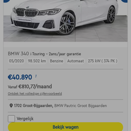
BMW 340
i Touring - 2ans/jaar garantie
05/2020
98.502 km
Benzine
Automaat
275 kW ( 374 PK )
€40.890
1
€810,77
/maand
Vanaf
Ontdek het volledige cijfervoorbeeld
1702 Groot-Bijgaarden,
BMW Pautric Groot Bijgaarden
Vergelijk
Bekijk wagen