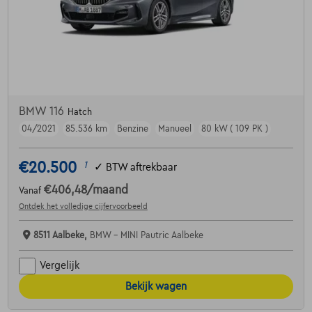
BMW 116
Hatch
04/2021
85.536 km
Benzine
Manueel
80 kW ( 109 PK )
€20.500
1
✓
BTW aftrekbaar
€406,48
/maand
Vanaf
Ontdek het volledige cijfervoorbeeld
8511 Aalbeke,
BMW - MINI Pautric Aalbeke
Vergelijk
Bekijk wagen