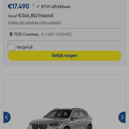
€17.490
1
✓
BTW aftrekbaar
€346,80
/maand
Vanaf
Ontdek het volledige cijfervoorbeeld
7033 Cuesmes,
JS CARS CUESMES
Vergelijk
Bekijk wagen