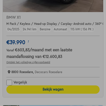
BMW X1
M Pack / Keyless / Head-up Display / Carplay- Android auto / 360° Ca
04/2025
24.941 km
Benzine
Automaat
115 kW ( 156 PK )
€39.990
1
€603,83
/maand
met een laatste
Vanaf
maandaflossing van
€12.600,83
Ontdek het volledige cijfervoorbeeld
8800 Roeselare,
Decocars Roeselare
Vergelijk
Bekijk wagen