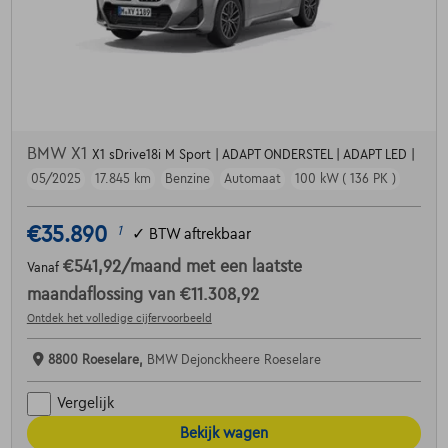
BMW X1
X1 sDrive18i M Sport | ADAPT ONDERSTEL | ADAPT LED |
05/2025
17.845 km
Benzine
Automaat
100 kW ( 136 PK )
€35.890
1
✓
BTW aftrekbaar
€541,92
/maand
met een laatste
Vanaf
maandaflossing van
€11.308,92
Ontdek het volledige cijfervoorbeeld
8800 Roeselare,
BMW Dejonckheere Roeselare
Vergelijk
Bekijk wagen