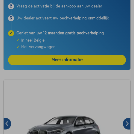
2
Vraag de activatie bij de aankoop aan uw dealer
3
Uw dealer activeert uw pechverhelping onmiddellijk
✓
Geniet van uw 12 maanden gratis pechverhelping
✓
In heel België
✓
Met vervangwagen
Meer informatie