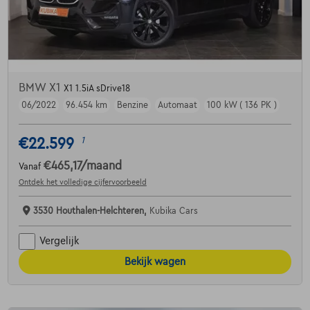
BMW X1
X1 1.5iA sDrive18
06/2022
96.454 km
Benzine
Automaat
100 kW ( 136 PK )
€22.599
1
€465,17
/maand
Vanaf
Ontdek het volledige cijfervoorbeeld
3530 Houthalen-Helchteren,
Kubika Cars
Vergelijk
Bekijk wagen