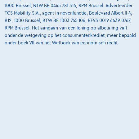
1000 Brussel, BTW BE 0445.781.316, RPM Brussel. Adverteerder:
TCS Mobility S.A., agent in nevenfunctie, Boulevard Albert II 4,
B12, 1000 Brussel, BTW BE 1003.765.106, BE93 0019 6639 0767,
RPM Brussel. Het aangaan van een lening op afbetaling valt
onder de wetgeving op het consumentenkrediet, meer bepaald
onder boek VII van het Wetboek van economisch recht.
BMW X3
20i xdrive- 2ans/jaar garantie
06/2022
88.678 km
Benzine
Automaat
135 kW ( 184 PK )