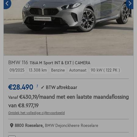
BMW 116
116iA M Sport INT & EXT | CAMERA
09/2025
13.308 km
Benzine
Automaat
90 kW ( 122 PK )
€28.490
1
✓
BTW aftrekbaar
€430,19
/maand
met een laatste maandaflossing
Vanaf
van
€8.977,19
Ontdek het volledige cijfervoorbeeld
8800 Roeselare,
BMW Dejonckheere Roeselare