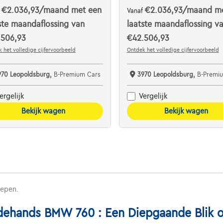
€2.036,93
/maand
met een
€2.036,93
/maand
me
f
Vanaf
ste maandaflossing van
laatste maandaflossing v
.506,93
€42.506,93
 het volledige cijfervoorbeeld
Ontdek het volledige cijfervoorbeeld
970 Leopoldsburg,
B-Premium Cars
3970 Leopoldsburg,
B-Premi
ergelijk
Vergelijk
Bekijk wagen
Bekijk wagen
repen.
ehands BMW 760 : Een Diepgaande Blik o