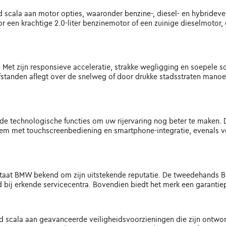
cala aan motor opties, waaronder benzine-, diesel- en hybridever
 voor een krachtige 2.0-liter benzinemotor of een zuinige dieselmot
r. Met zijn responsieve acceleratie, strakke wegligging en soepele s
 afstanden aflegt over de snelweg of door drukke stadsstraten mano
rde technologische functies om uw rijervaring nog beter te maken.
eem met touchscreenbediening en smartphone-integratie, evenals ve
taat BMW bekend om zijn uitstekende reputatie. De tweedehands B
 bij erkende servicecentra. Bovendien biedt het merk een garanti
eed scala aan geavanceerde veiligheidsvoorzieningen die zijn ont