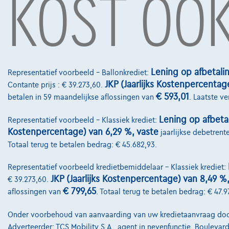
KOST OOK
BMW 530
BMW 11
Lening op afbetali
Representatief voorbeeld – Ballonkrediet:
|
15.000 km
12/2025
65.974 km
JKP (Jaarlijks Kostenpercentag
Contante prijs : € 39.273,60.
€69.500
€22.4
1
€ 593,01
betalen in 59 maandelijkse aflossingen van
. Laatste v
Vanaf
€1.049,42
/maand
met een laatste
Vanaf
€431
maandaflossing van
€21.899,42
maandaflo
Lening op afbeta
Representatief voorbeeld – Klassiek krediet:
Volledige cijfervoorbeeld
Volledige ci
Kostenpercentage) van 6,29 %, vaste
jaarlijkse debetrent
Totaal terug te betalen bedrag: € 45.682,93.
Representatief voorbeeld kredietbemiddelaar – Klassiek krediet:
Contact
JKP (Jaarlijks Kostenpercentage) van 8,49 %
€ 39.273,60.
€ 799,65
aflossingen van
. Totaal terug te betalen bedrag: € 47.9
info@touringcar
Koning Albert II
Onder voorbehoud van aanvaarding van uw kredietaanvraag door A
1000 Brussel
Adverteerder: TCS Mobility S.A., agent in nevenfunctie, Boulevar