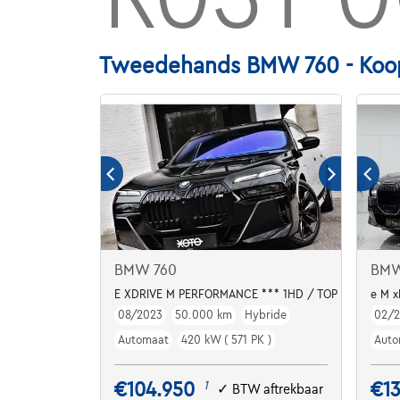
Tweedehands BMW 760 - Koo
BMW 760
BMW
E XDRIVE M PERFORMANCE *** 1HD / TOP CONDITION
e M x
08/2023
50.000 km
Hybride
02/
Automaat
420 kW ( 571 PK )
Auto
€104.950
€1
1
✓
BTW aftrekbaar