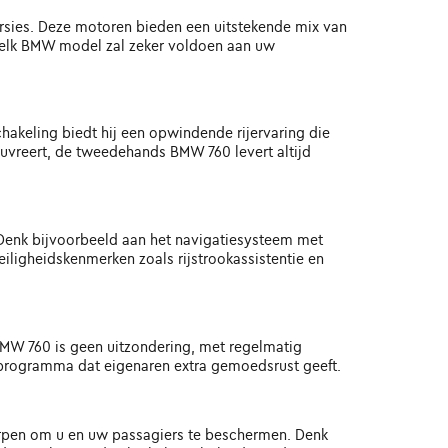
sies. Deze motoren bieden een uitstekende mix van
or, elk BMW model zal zeker voldoen aan uw
chakeling biedt hij een opwindende rijervaring die
euvreert, de tweedehands BMW 760 levert altijd
 Denk bijvoorbeeld aan het navigatiesysteem met
iligheidskenmerken zoals rijstrookassistentie en
MW 760 is geen uitzondering, met regelmatig
eprogramma dat eigenaren extra gemoedsrust geeft.
worpen om u en uw passagiers te beschermen. Denk