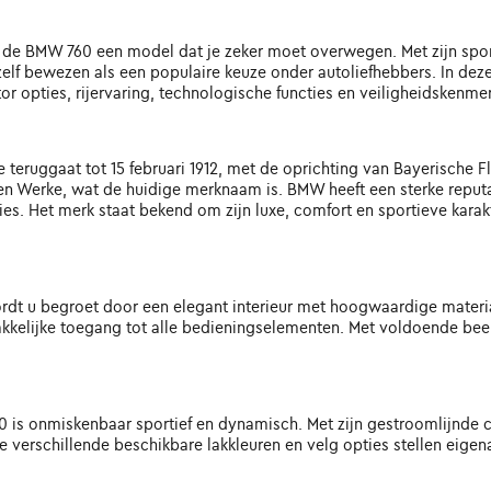
s de BMW 760 een model dat je zeker moet overwegen. Met zijn spor
lf bewezen als een populaire keuze onder autoliefhebbers. In deze
or opties, rijervaring, technologische functies en veiligheidskenme
teruggaat tot 15 februari 1912, met de oprichting van Bayerische F
n Werke, wat de huidige merknaam is. BMW heeft een sterke reputa
ies. Het merk staat bekend om zijn luxe, comfort en sportieve karak
dt u begroet door een elegant interieur met hoogwaardige materia
kkelijke toegang tot alle bedieningselementen. Met voldoende bee
s onmiskenbaar sportief en dynamisch. Met zijn gestroomlijnde ca
erschillende beschikbare lakkleuren en velg opties stellen eigenare