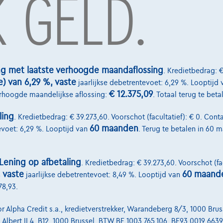
 GELD.
8
BMW X3
ng met laatste verhoogde maandaflossing
. Kredietbedrag: €
|
|
04/2022
15.926 km
06/2025
e) van 6,29 %, vaste
jaarlijkse debetrentevoet: 6,29 %. Looptijd 
99
€58.890
1
1
€ 12.375,09
erhoogde maandelijkse aflossing:
. Totaal terug te bet
,73
/maand
met een laatste
Vanaf
€889,21
/maand
met een laatste
ssing van
€6.056,48
maandaflossing van
€18.556,21
ling
. Kredietbedrag: € 39.273,60. Voorschot (facultatief): € 0. Conta
jfervoorbeeld
Volledige cijfervoorbeeld
60 maanden
evoet: 6,29 %. Looptijd van
. Terug te betalen in 60 
Lening op afbetaling
. Kredietbedrag: € 39.273,60. Voorschot (fac
Diensten & Oplossingen
, vaste
60 maand
jaarlijkse debetrentevoet: 8,49 %. Looptijd van
78,93.
select.be
Pechverhelping verzekering
-laan 4, B12
lpha Credit s.a., kredietverstrekker, Warandeberg 8/3, 1000 Bruss
Financiering
d Albert II 4, B12, 1000 Brussel, BTW BE 1003.765.106, BE93 0019 66