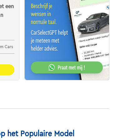
t een
an
um Cars
p het Populaire Model