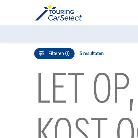
Skip
to
content
Filteren (1)
3
resultaten
LET OP
KOST O