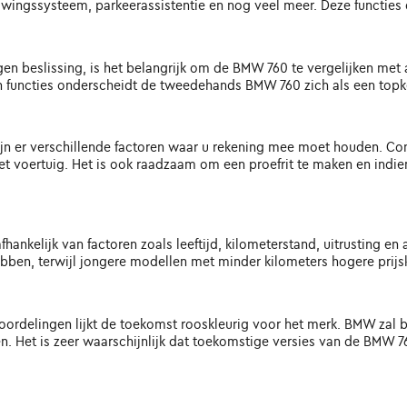
ingssysteem, parkeerassistentie en nog veel meer. Deze functies d
n beslissing, is het belangrijk om de BMW 760 te vergelijken met 
en functies onderscheidt de tweedehands BMW 760 zich als een topkeu
n er verschillende factoren waar u rekening mee moet houden. Cont
voertuig. Het is ook raadzaam om een proefrit te maken en indien m
ankelijk van factoren zoals leeftijd, kilometerstand, uitrusting e
bben, terwijl jongere modellen met minder kilometers hogere prijs
eoordelingen lijkt de toekomst rooskleurig voor het merk. BMW zal
. Het is zeer waarschijnlijk dat toekomstige versies van de BMW 7