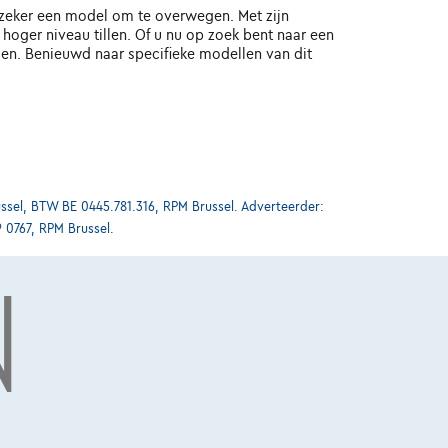
 zeker een model om te overwegen. Met zijn
ger niveau tillen. Of u nu op zoek bent naar een
en. Benieuwd naar specifieke modellen van dit
ssel, BTW BE 0445.781.316, RPM Brussel. Adverteerder:
9 0767, RPM Brussel.
N
Ontdek het volledige aanbod BMW