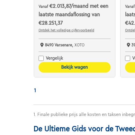
€2.013,87
/maand
met een
Vanaf
Vana
laatste maandaflossing van
laat
€28.251,37
€42
Ontdek het volledige cijfervoorbeeld
Ontdek
8490 Varsenare,
XOTO
3
Vergelijk
V
Bekijk wagen
1
1. Finale publieke prijs alle kosten en taksen inbeg
De Ultieme Gids voor de Tweed