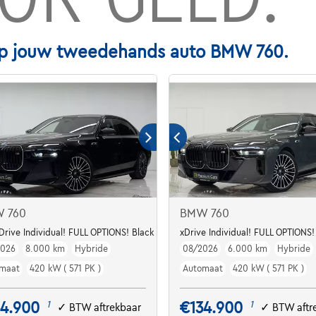
p jouw tweedehands auto BMW 760.
 760
BMW 760
 ***
Drive Individual! FULL OPTIONS! Black pack!
xDrive Individual! FULL OPTIONS!
2026
8.000 km
Hybride
08/2026
6.000 km
Hybride
maat
420 kW ( 571 PK )
Automaat
420 kW ( 571 PK )
34.900
€134.900
1
1
✓
BTW aftrekbaar
✓
BTW aftr