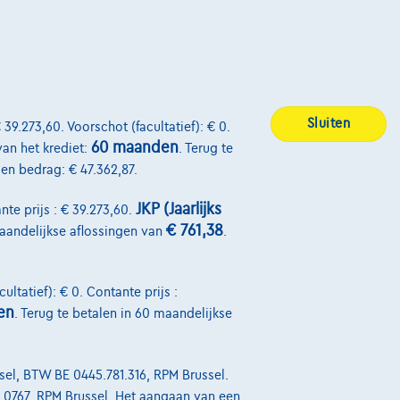
BMW 116
Sluiten
 39.273,60. Voorschot (facultatief): € 0.
|
15.000 km
03/2026
60 maanden
van het krediet:
. Terug te
€30.995
1
alen bedrag: € 47.362,87.
Vanaf
€468,01
/maand
met een laatste
maandaflossing van
€9.766,51
JKP (Jaarlijks
nte prijs : € 39.273,60.
Volledige cijfervoorbeeld
€ 761,38
maandelijkse aflossingen van
.
ultatief): € 0. Contante prijs :
Over Ons
en
. Terug te betalen in 60 maandelijkse
Word klant
el, BTW BE 0445.781.316, RPM Brussel.
Wie zijn we
39 0767, RPM Brussel. Het aangaan van een