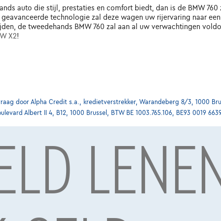
ds auto die stijl, prestaties en comfort biedt, dan is de BMW 760
eavanceerde technologie zal deze wagen uw rijervaring naar een ho
rijden, de tweedehands BMW 760 zal aan al uw verwachtingen voldo
W X2
!
ag door Alpha Credit s.a., kredietverstrekker, Warandeberg 8/3, 1000 Bru
oulevard Albert II 4, B12, 1000 Brussel, BTW BE 1003.765.106, BE93 0019 663
GELD LENE