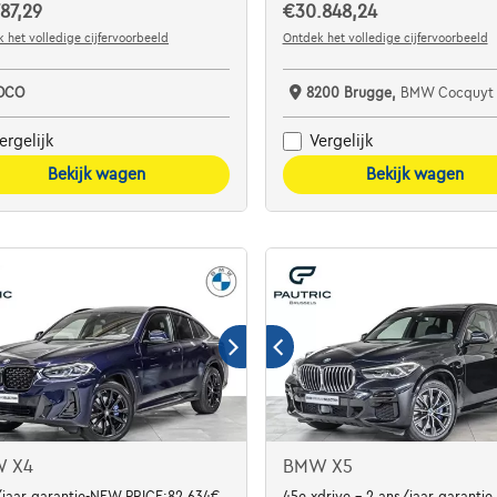
87,29
€30.848,24
 het volledige cijfervoorbeeld
Ontdek het volledige cijfervoorbeeld
OCO
8200 Brugge,
BMW Cocquyt
ergelijk
Vergelijk
Bekijk wagen
Bekijk wagen
 X4
BMW X5
jaar garantie-NEW PRICE:82.634€
45e xdrive - 2 ans/jaar garantie