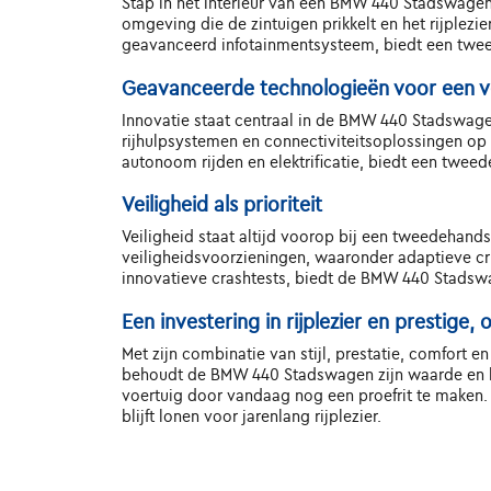
Stap in het interieur van een BMW 440 Stadswage
omgeving die de zintuigen prikkelt en het rijplez
geavanceerd infotainmentsysteem, biedt een twe
Geavanceerde technologieën voor een v
Innovatie staat centraal in de BMW 440 Stadswage
rijhulpsystemen en connectiviteitsoplossingen op m
autonoom rijden en elektrificatie, biedt een twe
Veiligheid als prioriteit
Veiligheid staat altijd voorop bij een tweedehan
veiligheidsvoorzieningen, waaronder adaptieve 
innovatieve crashtests, biedt de BMW 440 Stadswa
Een investering in rijplezier en prestige
Met zijn combinatie van stijl, prestatie, comfort 
behoudt de BMW 440 Stadswagen zijn waarde en blij
voertuig door vandaag nog een proefrit te maken. 
blijft lonen voor jarenlang rijplezier.