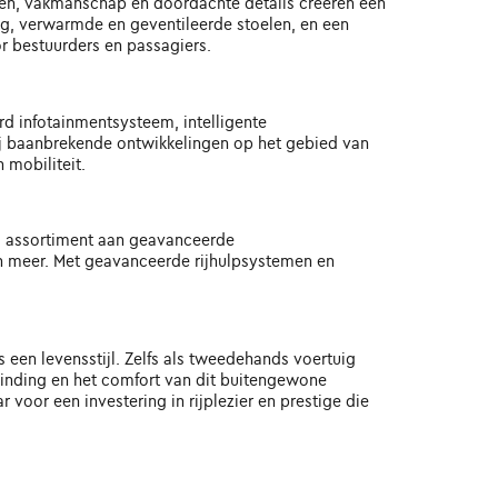
en, vakmanschap en doordachte details creëren een
ng, verwarmde en geventileerde stoelen, en een
 bestuurders en passagiers.
d infotainmentsysteem, intelligente
kzij baanbrekende ontwikkelingen op het gebied van
mobiliteit.
id assortiment aan geavanceerde
 meer. Met geavanceerde rijhulpsystemen en
s een levensstijl. Zelfs als tweedehands voertuig
pwinding en het comfort van dit buitengewone
oor een investering in rijplezier en prestige die