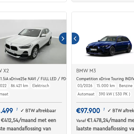
 X2
BMW M3
1.5iA xDrive25e NAVI / FULL LED / PDC AV-AR
Competition xDrive Touring INDI
2022
86.421 km
Elektrisch
03/2026
15.000 km
Benzine
maat
Automaat
390 kW ( 530 PK )
.499
€97.900
1
1
✓
BTW aftrekbaar
✓
BTW aftre
€412,54
/maand
met een
€1.478,24
/maand
me
f
Vanaf
ste maandaflossing van
laatste maandaflossing v