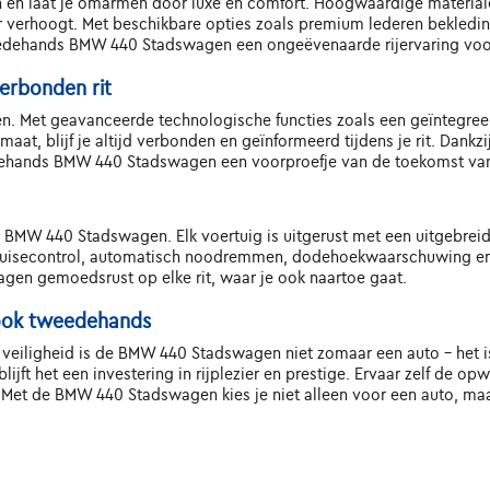
n en laat je omarmen door luxe en comfort. Hoogwaardige material
ier verhoogt. Met beschikbare opties zoals premium lederen bekledi
edehands BMW 440 Stadswagen een ongeëvenaarde rijervaring voor
erbonden rit
n. Met geavanceerde technologische functies zoals een geïntegreer
aat, blijf je altijd verbonden en geïnformeerd tijdens je rit. Dan
edehands BMW 440 Stadswagen een voorproefje van de toekomst van 
ds BMW 440 Stadswagen. Elk voertuig is uitgerust met een uitgebre
cruisecontrol, automatisch noodremmen, dodehoekwaarschuwing en
gen gemoedsrust op elke rit, waar je ook naartoe gaat.
, ook tweedehands
en veiligheid is de BMW 440 Stadswagen niet zomaar een auto - het i
ft het een investering in rijplezier en prestige. Ervaar zelf de o
Met de BMW 440 Stadswagen kies je niet alleen voor een auto, maar v