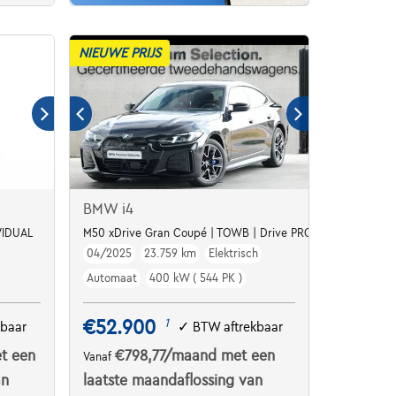
NIEUWE PRIJS
BMW i4
VIDUAL
M50 xDrive Gran Coupé | TOWB | Drive PRO | H&K |
04/2025
23.759 km
Elektrisch
Automaat
400 kW ( 544 PK )
€52.900
1
kbaar
✓
BTW aftrekbaar
t een
€798,77
/maand
met een
Vanaf
an
laatste maandaflossing van