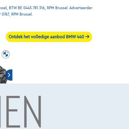
ssel, BTW BE 0445.781.316, RPM Brussel. Adverteerder:
9 0767, RPM Brussel.
Ontdek het volledige aanbod BMW 440
NEN