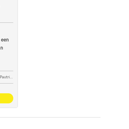
 een
an
oot Bijgaarden