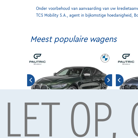
Onder voorbehoud van aanvaarding van uw kredietaanvra
TCS Mobility S.A., agent in bijkomstige hoedanigheid, B
Meest populaire wagens
LET OP,
BMW 440
BMW 44
|
63.968 km
04/2022
27.850 km
€43.890
€59.9
1