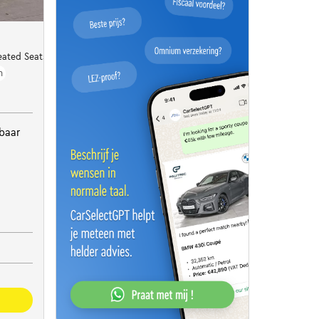
Heated Seats l Trekhaak l 100% SOH
h
baar