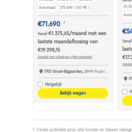
01/2
Automaat
375 kW ( 510 PK )
Auto
€71.690
1
€5
€1.375,65
/maand
met een
Vanaf
laatste maandaflossing van
Vana
laat
€19.298,15
€17.
Ontdek het volledige cijfervoorbeeld
Ontdek
1702 Groot-Bijgaarden,
BMW Pautric Groot Bijgaarden
1
Vergelijk
V
Bekijk wagen
1. Finale publieke prijs alle kosten en taksen inbeg