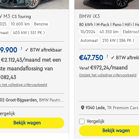
W M3
BMW iX3
CS Touring
025
10.600 km
Benzine
80 kWh l M-Pack l Pano l HiFi l 
10/2024
43.350 km
Elektrisc
maat
405 kW ( 551 PK )
Automaat
210 kW ( 286 PK )
39.900
1
✓
BTW aftrekbaar
€47.750
1
✓
BTW aftrek
€2.112,43
/maand
met een
f
€972,24
/maand
ste maandaflossing van
Vanaf
Ontdek het volledige cijfervoorbeeld
.082,43
 het volledige cijfervoorbeeld
702 Groot-Bijgaarden,
BMW Pautric Groot Bijgaarden
9340 Lede,
TR Premium Cars
ergelijk
Vergelijk
Bekijk wagen
Bekijk wagen