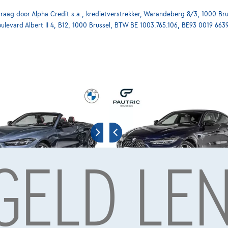
ag door Alpha Credit s.a., kredietverstrekker, Warandeberg 8/3, 1000 Bru
oulevard Albert II 4, B12, 1000 Brussel, BTW BE 1003.765.106, BE93 0019 663
 GELD LE
0
BMW 440
|
|
04/2024
65.750 km
04/2024
90
€49.990
1
1