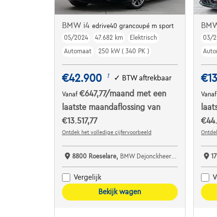
BMW i4
BM
edrive40 grancoupé m sport
05/2024
47.682 km
Elektrisch
03/2
Automaat
250 kW ( 340 PK )
Auto
€42.900
€1
1
✓
BTW aftrekbaar
€647,77
/maand
met een
Vanaf
Vana
laatste maandaflossing van
laat
€13.517,77
€44
Ontdek het volledige cijfervoorbeeld
Ontdek
8800 Roeselare,
BMW Dejonckheere Roeselare
1
Vergelijk
V
Bekijk wagen