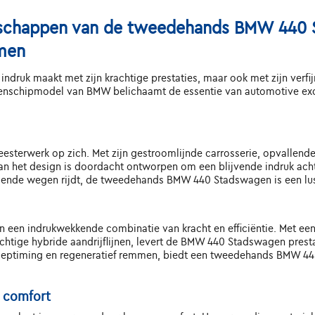
nschappen van de tweedehands BMW 440 S
men
indruk maakt met zijn krachtige prestaties, maar ook met zijn verfi
chipmodel van BMW belichaamt de essentie van automotive excelle
terwerk op zich. Met zijn gestroomlijnde carrosserie, opvallende 
n het design is doordacht ontworpen om een blijvende indruk achter 
nkelende wegen rijdt, de tweedehands BMW 440 Stadswagen is een lu
en indrukwekkende combinatie van kracht en efficiëntie. Met ee
chtige hybride aandrijflijnen, levert de BMW 440 Stadswagen pres
kleptiming en regeneratief remmen, biedt een tweedehands BMW 44
n comfort