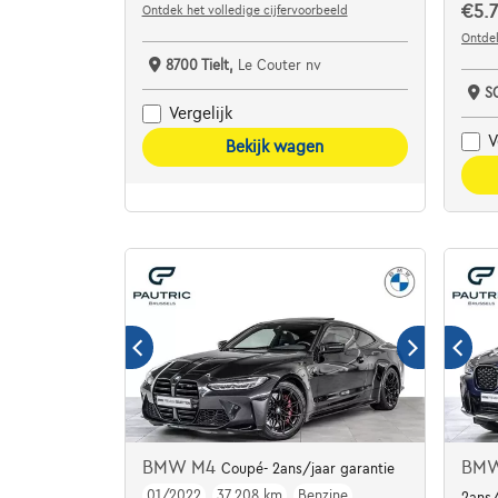
€5.7
Ontdek het volledige cijfervoorbeeld
Ontdek
8700 Tielt,
Le Couter nv
S
Vergelijk
V
Bekijk wagen
BMW M4
BMW
Coupé- 2ans/jaar garantie
01/2022
37.208 km
Benzine
2ans/