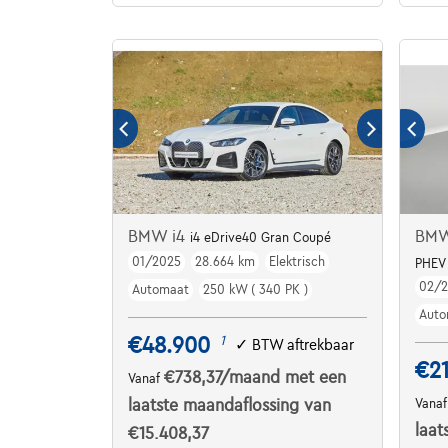
BMW i4
BMW
i4 eDrive40 Gran Coupé
01/2025
28.664 km
Elektrisch
PHEV 
02/
Automaat
250 kW ( 340 PK )
Auto
€48.900
1
✓
BTW aftrekbaar
€21
€738,37
/maand
met een
Vanaf
laatste maandaflossing van
Vana
laat
€15.408,37