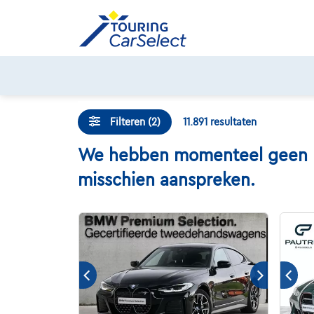
Skip
to
content
Filteren (2)
11.891
resultaten
We hebben momenteel geen BMW
misschien aanspreken.