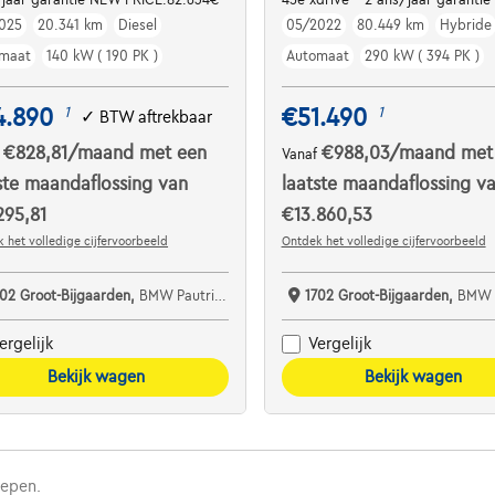
025
20.341 km
Diesel
05/2022
80.449 km
Hybride
maat
140 kW ( 190 PK )
Automaat
290 kW ( 394 PK )
4.890
€51.490
1
1
✓
BTW aftrekbaar
€828,81
/maand
met een
€988,03
/maand
met
f
Vanaf
ste maandaflossing van
laatste maandaflossing v
295,81
€13.860,53
 het volledige cijfervoorbeeld
Ontdek het volledige cijfervoorbeeld
702 Groot-Bijgaarden,
BMW Pautric Groot Bijgaarden
1702 Groot-Bijgaarden,
BMW Pautric Gr
ergelijk
Vergelijk
Bekijk wagen
Bekijk wagen
repen.