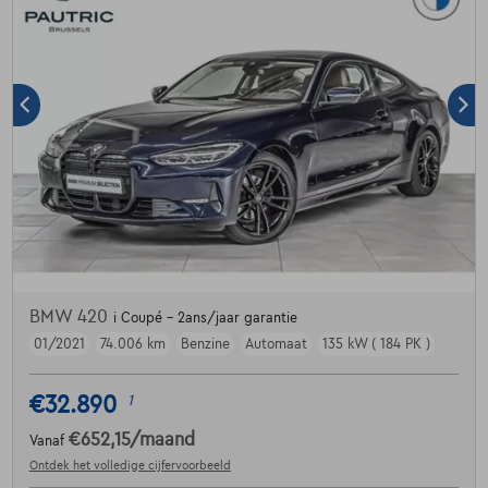
BMW 420
i Coupé - 2ans/jaar garantie
01/2021
74.006 km
Benzine
Automaat
135 kW ( 184 PK )
€32.890
1
€652,15
/maand
Vanaf
Ontdek het volledige cijfervoorbeeld