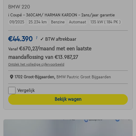
BMW 220
i Coupé - 360CAM/ HARMAN KARDON - 2ans/jaar garantie
09/2025
25.234 km
Benzine
Automaat
135 kW ( 184 PK )
€44.390
1
✓
BTW aftrekbaar
€670,27
/maand
met een laatste
Vanaf
maandaflossing van
€13.987,27
Ontdek het volledige cijfervoorbeeld
1702 Groot-Bijgaarden,
BMW Pautric Groot Bijgaarden
Vergelijk
Bekijk wagen