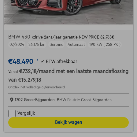
BMW 430
xdrive-2ans/jaar garantie-NEW PRICE 82.768€
07/2024
26.176 km
Benzine
Automaat
190 kW ( 258 PK )
€48.490
1
✓
BTW aftrekbaar
€732,18
/maand
met een laatste maandaflossing
Vanaf
van
€15.279,18
Ontdek het volledige cijfervoorbeeld
1702 Groot-Bijgaarden,
BMW Pautric Groot Bijgaarden
Vergelijk
Bekijk wagen