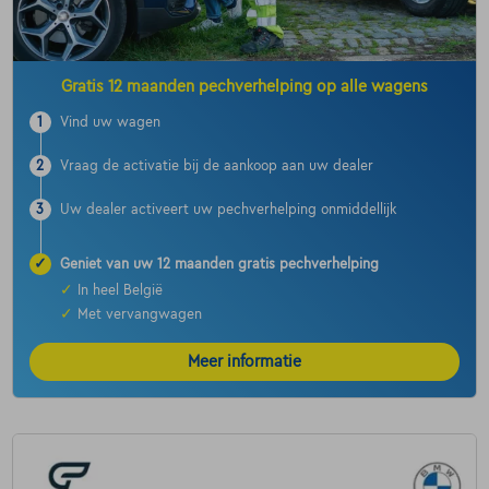
Gratis 12 maanden pechverhelping op alle wagens
1
Vind uw wagen
2
Vraag de activatie bij de aankoop aan uw dealer
3
Uw dealer activeert uw pechverhelping onmiddellijk
✓
Geniet van uw 12 maanden gratis pechverhelping
✓
In heel België
✓
Met vervangwagen
Meer informatie