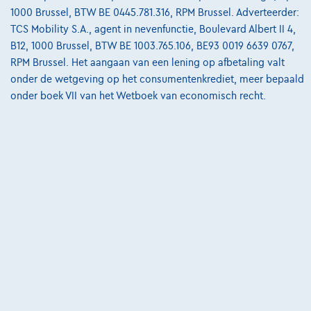
1000 Brussel, BTW BE 0445.781.316, RPM Brussel. Adverteerder:
8710 Wielsbeke,
DCT Wielsbeke
TCS Mobility S.A., agent in nevenfunctie, Boulevard Albert II 4,
B12, 1000 Brussel, BTW BE 1003.765.106, BE93 0019 6639 0767,
Vergelijk
RPM Brussel. Het aangaan van een lening op afbetaling valt
Bekijk wagen
onder de wetgeving op het consumentenkrediet, meer bepaald
onder boek VII van het Wetboek van economisch recht.