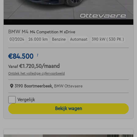
BMW M4
M4 Competition M xDrive
07/2024
26.000 km
Benzine
Automaat
390 kW ( 530 PK )
€84.500
1
€1.720,50
/maand
Vanaf
Ontdek het volledige cijfervoorbeeld
3190 Boortmeerbeek,
BMW Ottevaere
Vergelijk
Bekijk wagen