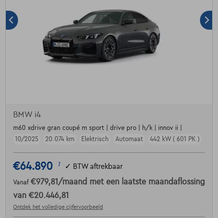
BMW i4
m60 xdrive gran coupé m sport | drive pro | h/k | innov ii |
10/2025
20.074 km
Elektrisch
Automaat
442 kW ( 601 PK )
€64.890
1
✓
BTW aftrekbaar
€979,81
/maand
met een laatste maandaflossing
Vanaf
van
€20.446,81
Ontdek het volledige cijfervoorbeeld