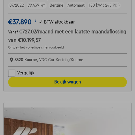
07/2022
79.439 km
Benzine
Automaat
180 kW ( 245 PK )
€37.890
1
✓
BTW aftrekbaar
€727,07
/maand
met een laatste maandaflossing
Vanaf
van
€10.199,57
Ontdek het volledige cijfervoorbeeld
8520 Kuurne,
VDC Car Kortrijk/Kuurne
Vergelijk
Bekijk wagen