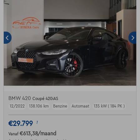
BMW 420
Coupé 420iAS
12/2022
138.106 km
Benzine
Automaat
135 kW ( 184 PK )
€29.799
1
€613,38
/maand
Vanaf