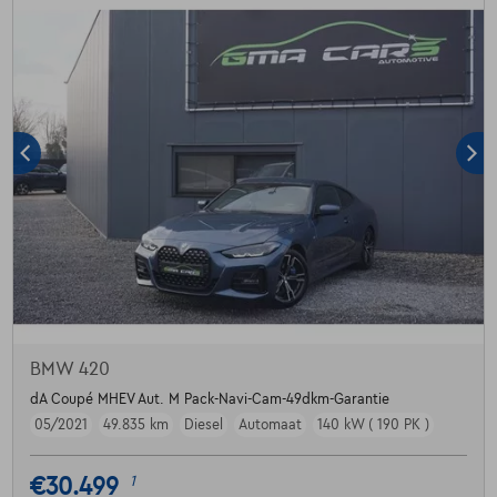
BMW 420
dA Coupé MHEV Aut. M Pack-Navi-Cam-49dkm-Garantie
05/2021
49.835 km
Diesel
Automaat
140 kW ( 190 PK )
€30.499
1