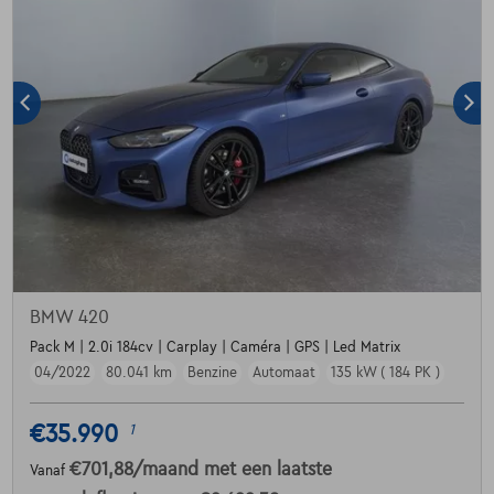
BMW 420
Pack M | 2.0i 184cv | Carplay | Caméra | GPS | Led Matrix
04/2022
80.041 km
Benzine
Automaat
135 kW ( 184 PK )
€35.990
1
€701,88
/maand
met een laatste
Vanaf