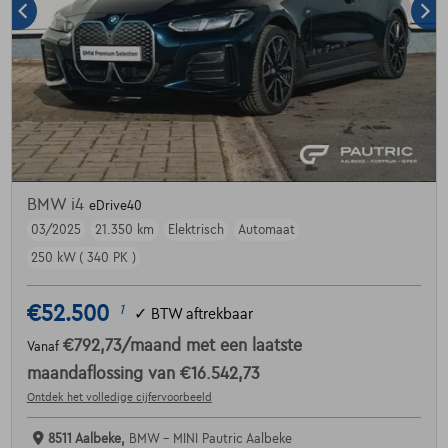
BMW i4
eDrive40
03/2025
21.350 km
Elektrisch
Automaat
250 kW ( 340 PK )
€52.500
1
✓
BTW aftrekbaar
€792,73
/maand
met een laatste
Vanaf
maandaflossing van
€16.542,73
Ontdek het volledige cijfervoorbeeld
8511 Aalbeke,
BMW - MINI Pautric Aalbeke