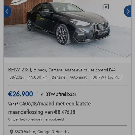
BMW 218
i, M pack, Camera, Adaptieve cruise control F44
08/2024
44.000 km
Benzine
Automaat
100 kW ( 136 PK )
€26.900
1
✓
BTW aftrekbaar
€406,18
/maand
met een laatste
Vanaf
maandaflossing van
€8.476,18
Ontdek het volledige cijfervoorbeeld
8570 Vichte,
Garage D'Hont bv