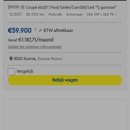
BMW i8
Coupé Alu20"/Hud/Leder/Cam360/Led *1j garantie*
12/2017
85.000 km
Hybride
Automaat
266 kW ( 362 PK )
€59.900
1
✓
BTW aftrekbaar
€1.187,71
/maand
Vanaf
Ontdek het volledige cijfervoorbeeld
8520 Kuurne,
Kuurne Motors
Vergelijk
Bekijk wagen