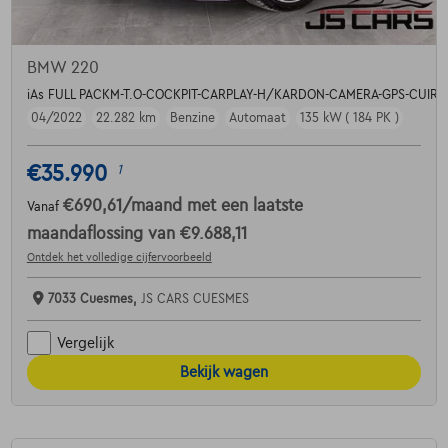
BMW 220
iAs FULL PACKM-T.O-COCKPIT-CARPLAY-H/KARDON-CAMERA-GPS-CUIR-
04/2022
22.282 km
Benzine
Automaat
135 kW ( 184 PK )
€35.990
1
€690,61
/maand
met een laatste
Vanaf
maandaflossing van
€9.688,11
Ontdek het volledige cijfervoorbeeld
7033 Cuesmes,
JS CARS CUESMES
Vergelijk
Bekijk wagen