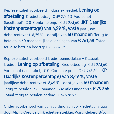
Lening op
Representatief voorbeeld – Klassiek krediet:
afbetaling
. Kredietbedrag: € 39.273,60. Voorschot
JKP (Jaarlijks
(facultatief): € 0. Contante prijs : € 39.273,60.
Kostenpercentage) van 6,29 %, vaste
jaarlijkse
60 maanden
debetrentevoet: 6,29 %. Looptijd van
. Terug te
€ 761,38
betalen in 60 maandelijkse aflossingen van
. Totaal
terug te betalen bedrag: € 45.682,93.
Representatief voorbeeld kredietbemiddelaar – Klassiek
Lening op afbetaling
krediet:
. Kredietbedrag: € 39.273,60.
JKP
Voorschot (facultatief): € 0. Contante prijs : € 39.273,60.
BMW M2
3.0 Sunroof Shadow Memory Privacy
(Jaarlijks Kostenpercentage) van 8,49 %, vaste
01/2024
20.840 km
Benzine
Automaat
338 kW ( 453 PK )
60 maanden
jaarlijkse debetrentevoet: 8,49 %. Looptijd van
.
€ 799,65
Terug te betalen in 60 maandelijkse aflossingen van
.
€65.900
1
Totaal terug te betalen bedrag: € 47.978,93.
€1.341,79
/maand
Vanaf
Onder voorbehoud van aanvaarding van uw kredietaanvraag
Ontdek het volledige cijfervoorbeeld
door Alpha Credit s.a., kredietverstrekker, Warandeberg 8/3,