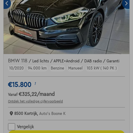
BMW 118
/ Led lichts / APPLE+Android / DAB radio / Garanti
10/2020
94.000 km
Benzine
Manueel
103 kW ( 140 PK )
€15.800
1
€325,22
/maand
Vanaf
Ontdek het volledige cijfervoorbeeld
8500 Kortrijk,
Auto's Boone K
Vergelijk