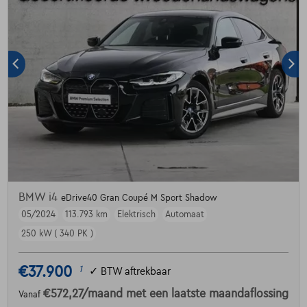
BMW i4
eDrive40 Gran Coupé M Sport Shadow
05/2024
113.793 km
Elektrisch
Automaat
250 kW ( 340 PK )
€37.900
1
✓
BTW aftrekbaar
€572,27
/maand
met een laatste maandaflossing
Vanaf