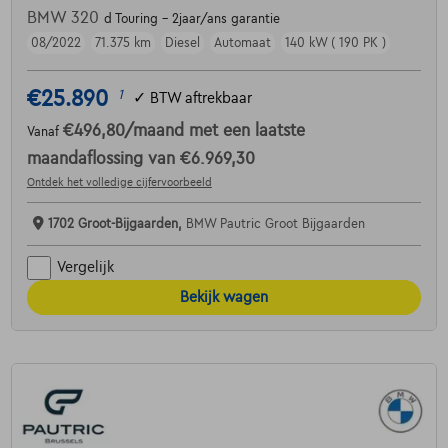
BMW 320
d Touring - 2jaar/ans garantie
08/2022
71.375 km
Diesel
Automaat
140 kW ( 190 PK )
€25.890
1
✓
BTW aftrekbaar
€496,80
/maand
met een laatste
Vanaf
maandaflossing van
€6.969,30
Ontdek het volledige cijfervoorbeeld
1702 Groot-Bijgaarden,
BMW Pautric Groot Bijgaarden
Vergelijk
Bekijk wagen