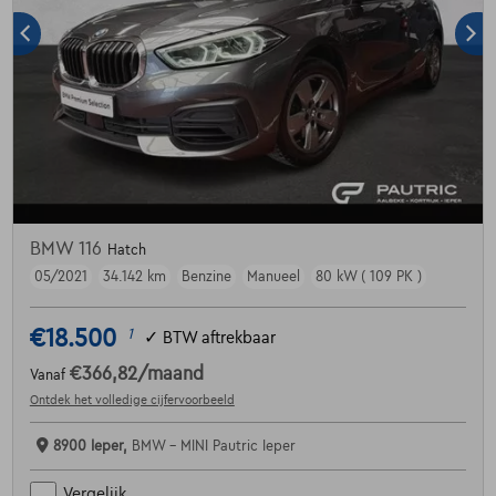
BMW 116
Hatch
05/2021
34.142 km
Benzine
Manueel
80 kW ( 109 PK )
€18.500
1
✓
BTW aftrekbaar
€366,82
/maand
Vanaf
Ontdek het volledige cijfervoorbeeld
8900 Ieper,
BMW - MINI Pautric Ieper
Vergelijk