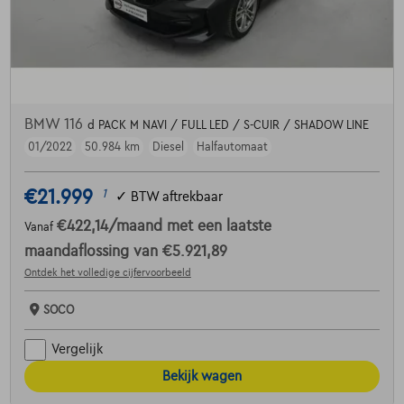
BMW 116
d PACK M NAVI / FULL LED / S-CUIR / SHADOW LINE
01/2022
50.984 km
Diesel
Halfautomaat
€21.999
1
✓
BTW aftrekbaar
€422,14
/maand
met een laatste
Vanaf
maandaflossing van
€5.921,89
Ontdek het volledige cijfervoorbeeld
SOCO
Vergelijk
Bekijk wagen