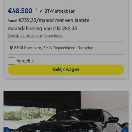
€48.500
1
✓
BTW aftrekbaar
€732,33
/maand
met een laatste
Vanaf
maandaflossing van
€15.282,33
Ontdek het volledige cijfervoorbeeld
8800 Roeselare,
BMW Dejonckheere Roeselare
Vergelijk
Bekijk wagen