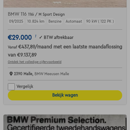
BMW 116
116i / M Sport Design
09/2025
10.824 km
Benzine
Automaat
90 kW ( 122 PK )
€29.000
1
✓
BTW aftrekbaar
€437,89
/maand
met een laatste maandaflossing
Vanaf
van
€9.137,89
Ontdek het volledige cijfervoorbeeld
2390 Malle,
BMW Meeusen Malle
Vergelijk
Bekijk wagen