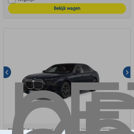
Bekijk wagen
BMW I7
i7 eDrive50 M Sport | THEATRE SCREEN | ICONIC GLOW |