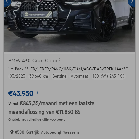
BMW 430 Gran Coupé
i M-Pack **LED/LEDER/PANO/H&K/CAM/ACC/DAB/TREKHAAK**
03/2023
39.660 km
Benzine
Automaat
180 kW ( 245 PK )
€43.950
1
€843,35
/maand
met een laatste
Vanaf
maandaflossing van
€11.830,85
Ontdek het volledige cijfervoorbeeld
8500 Kortrijk,
Autobedrijf Naessens