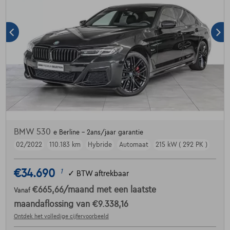
BMW 530
e Berline - 2ans/jaar garantie
02/2022
110.183 km
Hybride
Automaat
215 kW ( 292 PK )
€34.690
1
✓
BTW aftrekbaar
€665,66
/maand
met een laatste
Vanaf
maandaflossing van
€9.338,16
Ontdek het volledige cijfervoorbeeld