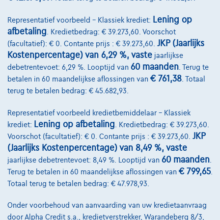
Lening op
Representatief voorbeeld – Klassiek krediet:
afbetaling
. Kredietbedrag: € 39.273,60. Voorschot
JKP (Jaarlijks
(facultatief): € 0. Contante prijs : € 39.273,60.
Kostenpercentage) van 6,29 %, vaste
jaarlijkse
60 maanden
debetrentevoet: 6,29 %. Looptijd van
. Terug te
€ 761,38
betalen in 60 maandelijkse aflossingen van
. Totaal
terug te betalen bedrag: € 45.682,93.
Representatief voorbeeld kredietbemiddelaar – Klassiek
Lening op afbetaling
krediet:
. Kredietbedrag: € 39.273,60.
BMW 120
M Sport
JKP
Voorschot (facultatief): € 0. Contante prijs : € 39.273,60.
10/2025
7.167 km
Benzine
Automaat
125 kW ( 170 PK )
(Jaarlijks Kostenpercentage) van 8,49 %, vaste
60 maanden
jaarlijkse debetrentevoet: 8,49 %. Looptijd van
.
€32.500
1
✓
BTW aftrekbaar
€ 799,65
Terug te betalen in 60 maandelijkse aflossingen van
.
€490,73
/maand
met een laatste
Vanaf
Totaal terug te betalen bedrag: € 47.978,93.
maandaflossing van
€10.240,73
Onder voorbehoud van aanvaarding van uw kredietaanvraag
Ontdek het volledige cijfervoorbeeld
door Alpha Credit s.a., kredietverstrekker, Warandeberg 8/3,