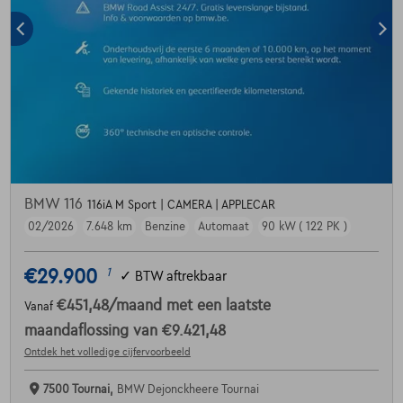
BMW 116
116iA M Sport | CAMERA | APPLECAR
02/2026
7.648 km
Benzine
Automaat
90 kW ( 122 PK )
€29.900
1
✓
BTW aftrekbaar
€451,48
/maand
met een laatste
Vanaf
maandaflossing van
€9.421,48
Ontdek het volledige cijfervoorbeeld
7500 Tournai,
BMW Dejonckheere Tournai