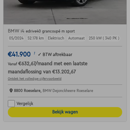
BMW i4
edrive40 grancoupé m sport
05/2024
52.178 km
Elektrisch
Automaat
250 kW ( 340 PK )
€41.900
1
✓
BTW aftrekbaar
€632,67
/maand
met een laatste
Vanaf
maandaflossing van
€13.202,67
Ontdek het volledige cijfervoorbeeld
8800 Roeselare,
BMW Dejonckheere Roeselare
Vergelijk
Bekijk wagen