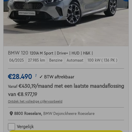
BMW 120
120IA M Sport | Drive+ | HUD | H&K |
06/2025
27.985 km
Benzine
Automaat
100 kW ( 136 PK )
€28.490
1
✓
BTW aftrekbaar
€430,19
/maand
met een laatste maandaflossing
Vanaf
van
€8.977,19
Ontdek het volledige cijfervoorbeeld
8800 Roeselare,
BMW Dejonckheere Roeselare
Vergelijk