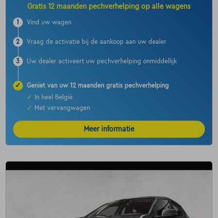
Gratis 12 maanden pechverhelping op alle wagens
1
Vind uw wagen
2
Vraag de activatie bij de aankoop aan uw dealer
3
Uw dealer activeert uw pechverhelping onmiddellijk
✓
Geniet van uw 12 maanden gratis pechverhelping
✓
In heel België
✓
Met vervangwagen
Meer informatie