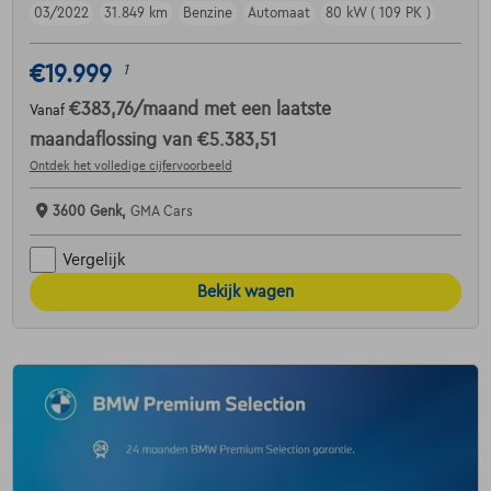
03/2022
31.849 km
Benzine
Automaat
80 kW ( 109 PK )
€19.999
1
€383,76
/maand
met een laatste
Vanaf
maandaflossing van
€5.383,51
Ontdek het volledige cijfervoorbeeld
3600 Genk,
GMA Cars
Vergelijk
Bekijk wagen