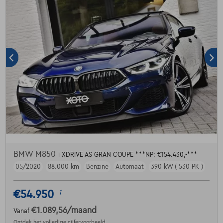
BMW M850
i XDRIVE AS GRAN COUPE ***NP: €154.430,-***
05/2020
88.000 km
Benzine
Automaat
390 kW ( 530 PK )
€54.950
1
€1.089,56
/maand
Vanaf
Ontdek het volledige cijfervoorbeeld