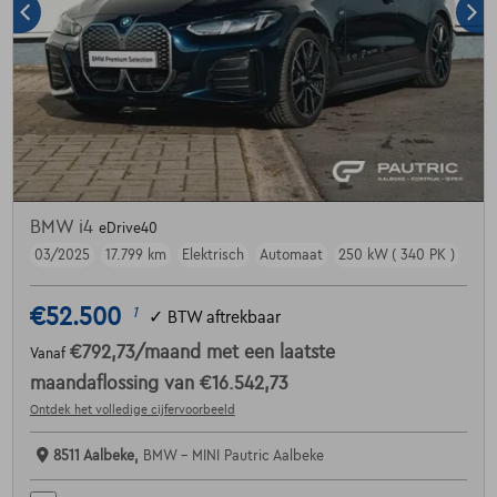
BMW i4
eDrive40
03/2025
17.799 km
Elektrisch
Automaat
250 kW ( 340 PK )
€52.500
1
✓
BTW aftrekbaar
€792,73
/maand
met een laatste
Vanaf
maandaflossing van
€16.542,73
Ontdek het volledige cijfervoorbeeld
8511 Aalbeke,
BMW - MINI Pautric Aalbeke