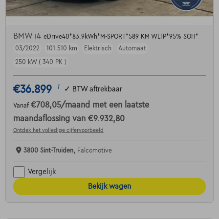
BMW i4
eDrive40*83.9kWh*M-SPORT*589 KM WLTP*95% SOH*
03/2022
101.510 km
Elektrisch
Automaat
250 kW ( 340 PK )
€36.899
1
✓
BTW aftrekbaar
€708,05
/maand
met een laatste
Vanaf
maandaflossing van
€9.932,80
Ontdek het volledige cijfervoorbeeld
3800 Sint-Truiden,
Falcomotive
Vergelijk
Bekijk wagen