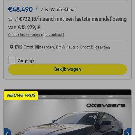
€48.490
1
✓
BTW aftrekbaar
€732,18
/maand
met een laatste maandaflossing
Vanaf
van
€15.279,18
Ontdek het volledige cijfervoorbeeld
1702 Groot-Bijgaarden,
BMW Pautric Groot Bijgaarden
Vergelijk
Bekijk wagen
NIEUWE PRIJS