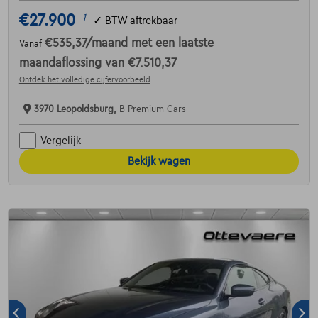
€27.900
1
✓
BTW aftrekbaar
€535,37
/maand
met een laatste
Vanaf
maandaflossing van
€7.510,37
Ontdek het volledige cijfervoorbeeld
3970 Leopoldsburg,
B-Premium Cars
Vergelijk
Bekijk wagen