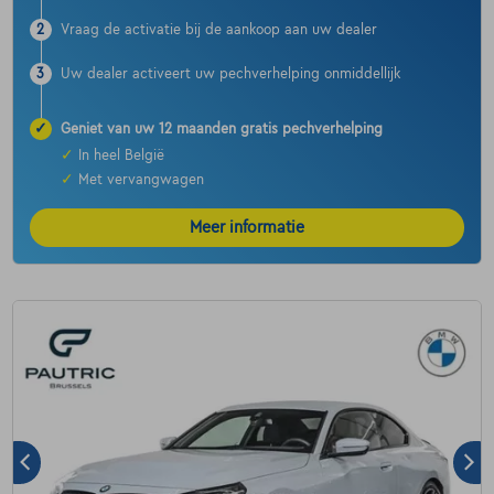
2
Vraag de activatie bij de aankoop aan uw dealer
3
Uw dealer activeert uw pechverhelping onmiddellijk
✓
Geniet van uw 12 maanden gratis pechverhelping
✓
In heel België
✓
Met vervangwagen
Meer informatie