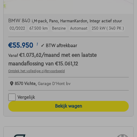
BMW 840
i,M-pack, Pano, HarmanKardon, Integr actief stuur
02/2022
67.500 km
Benzine
Automaat
250 kW ( 340 PK )
€55.950
1
✓
BTW aftrekbaar
€1.073,62
/maand
met een laatste
Vanaf
maandaflossing van
€15.061,12
Ontdek het volledige cijfervoorbeeld
8570 Vichte,
Garage D'Hont bv
Vergelijk
Bekijk wagen