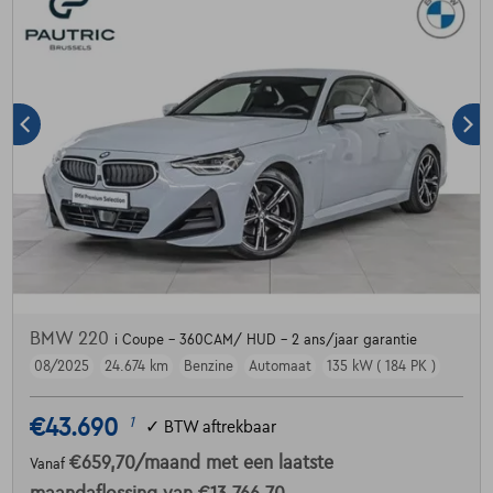
BMW 220
i Coupe - 360CAM/ HUD - 2 ans/jaar garantie
08/2025
24.674 km
Benzine
Automaat
135 kW ( 184 PK )
€43.690
1
✓
BTW aftrekbaar
€659,70
/maand
met een laatste
Vanaf