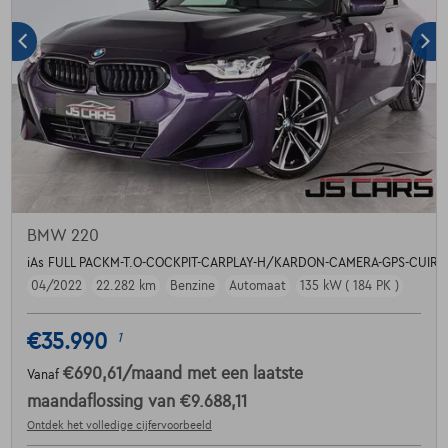
BMW 220
iAs FULL PACKM-T.O-COCKPIT-CARPLAY-H/KARDON-CAMERA-GPS-CUIR-
04/2022
22.282 km
Benzine
Automaat
135 kW ( 184 PK )
€35.990
1
€690,61
/maand
met een laatste
Vanaf
maandaflossing van
€9.688,11
Ontdek het volledige cijfervoorbeeld