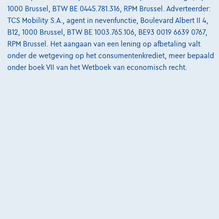
1000 Brussel, BTW BE 0445.781.316, RPM Brussel. Adverteerder:
TCS Mobility S.A., agent in nevenfunctie, Boulevard Albert II 4,
B12, 1000 Brussel, BTW BE 1003.765.106, BE93 0019 6639 0767,
RPM Brussel. Het aangaan van een lening op afbetaling valt
onder de wetgeving op het consumentenkrediet, meer bepaald
onder boek VII van het Wetboek van economisch recht.
BMW M4
CS COUPE DKG ***1HD./BELGIAN CAR/LIKE NEW***
11/2017
17.700 km
Benzine
Automaat
338 kW ( 460 PK )