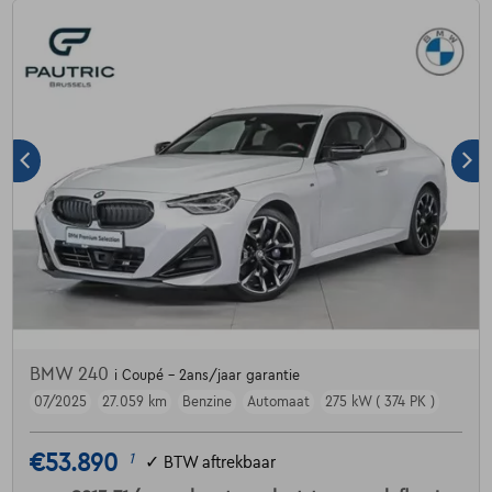
BMW 240
i Coupé - 2ans/jaar garantie
07/2025
27.059 km
Benzine
Automaat
275 kW ( 374 PK )
€53.890
1
✓
BTW aftrekbaar