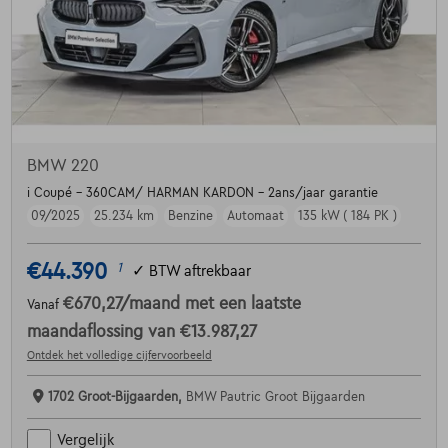
BMW 220
i Coupé - 360CAM/ HARMAN KARDON - 2ans/jaar garantie
09/2025
25.234 km
Benzine
Automaat
135 kW ( 184 PK )
€44.390
1
✓
BTW aftrekbaar
€670,27
/maand
met een laatste
Vanaf
maandaflossing van
€13.987,27
Ontdek het volledige cijfervoorbeeld
1702 Groot-Bijgaarden,
BMW Pautric Groot Bijgaarden
Vergelijk