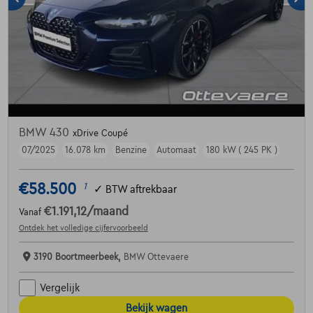
BMW 430
xDrive Coupé
07/2025
16.078 km
Benzine
Automaat
180 kW ( 245 PK )
€58.500
1
✓
BTW aftrekbaar
€1.191,12
/maand
Vanaf
Ontdek het volledige cijfervoorbeeld
3190 Boortmeerbeek,
BMW Ottevaere
Vergelijk
Bekijk wagen