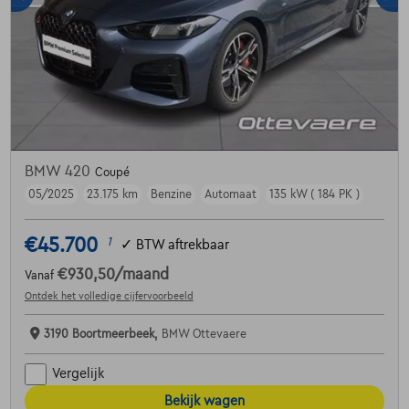
BMW 420
Coupé
05/2025
23.175 km
Benzine
Automaat
135 kW ( 184 PK )
€45.700
1
✓
BTW aftrekbaar
€930,50
/maand
Vanaf
Ontdek het volledige cijfervoorbeeld
3190 Boortmeerbeek,
BMW Ottevaere
Vergelijk
Bekijk wagen