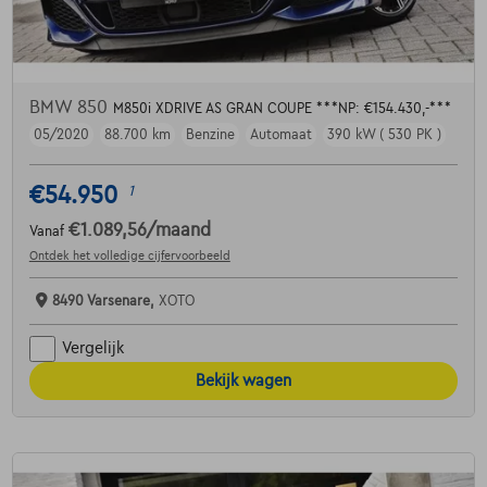
BMW 850
M850i XDRIVE AS GRAN COUPE ***NP: €154.430,-***
05/2020
88.700 km
Benzine
Automaat
390 kW ( 530 PK )
€54.950
1
€1.089,56
/maand
Vanaf
Ontdek het volledige cijfervoorbeeld
8490 Varsenare,
XOTO
Vergelijk
Bekijk wagen