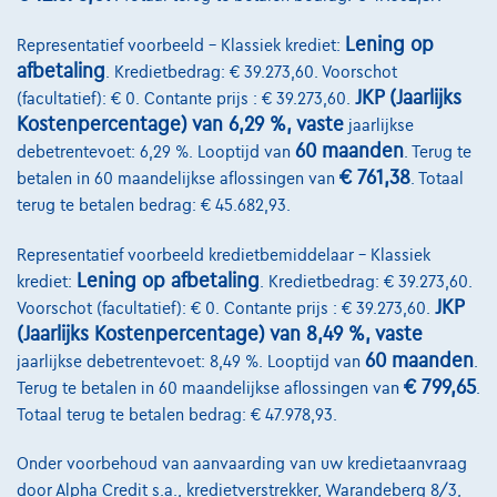
Lening op
Representatief voorbeeld – Klassiek krediet:
afbetaling
. Kredietbedrag: € 39.273,60. Voorschot
JKP (Jaarlijks
(facultatief): € 0. Contante prijs : € 39.273,60.
Kostenpercentage) van 6,29 %, vaste
jaarlijkse
60 maanden
debetrentevoet: 6,29 %. Looptijd van
. Terug te
€ 761,38
betalen in 60 maandelijkse aflossingen van
. Totaal
terug te betalen bedrag: € 45.682,93.
BMW M2
3.0 Sunroof Shadow Memory Privacy
01/2024
20.840 km
Benzine
Automaat
338 kW ( 453 PK )
Representatief voorbeeld kredietbemiddelaar – Klassiek
Lening op afbetaling
krediet:
. Kredietbedrag: € 39.273,60.
€65.900
1
JKP
Voorschot (facultatief): € 0. Contante prijs : € 39.273,60.
(Jaarlijks Kostenpercentage) van 8,49 %, vaste
€1.341,79
/maand
Vanaf
60 maanden
jaarlijkse debetrentevoet: 8,49 %. Looptijd van
.
Ontdek het volledige cijfervoorbeeld
€ 799,65
Terug te betalen in 60 maandelijkse aflossingen van
.
8710 Wielsbeke,
DCT Wielsbeke
Totaal terug te betalen bedrag: € 47.978,93.
Vergelijk
Onder voorbehoud van aanvaarding van uw kredietaanvraag
door Alpha Credit s.a., kredietverstrekker, Warandeberg 8/3,
Bekijk wagen