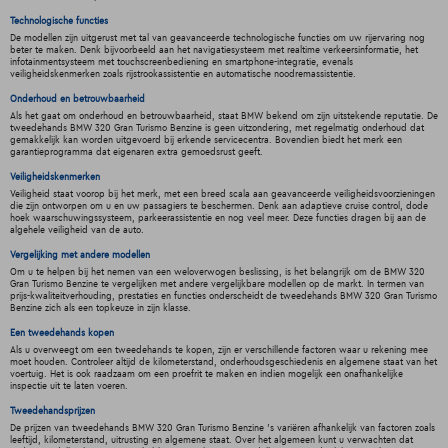
Technologische functies
De modellen zijn uitgerust met tal van geavanceerde technologische functies om uw rijervaring nog
beter te maken. Denk bijvoorbeeld aan het navigatiesysteem met realtime verkeersinformatie, het
infotainmentsysteem met touchscreenbediening en smartphone-integratie, evenals
veiligheidskenmerken zoals rijstrookassistentie en automatische noodremassistentie.
Onderhoud en betrouwbaarheid
Als het gaat om onderhoud en betrouwbaarheid, staat BMW bekend om zijn uitstekende reputatie. De
tweedehands BMW 320 Gran Turismo Benzine is geen uitzondering, met regelmatig onderhoud dat
gemakkelijk kan worden uitgevoerd bij erkende servicecentra. Bovendien biedt het merk een
garantieprogramma dat eigenaren extra gemoedsrust geeft.
Veiligheidskenmerken
Veiligheid staat voorop bij het merk, met een breed scala aan geavanceerde veiligheidsvoorzieningen
die zijn ontworpen om u en uw passagiers te beschermen. Denk aan adaptieve cruise control, dode
hoek waarschuwingssysteem, parkeerassistentie en nog veel meer. Deze functies dragen bij aan de
algehele veiligheid van de auto.
Vergelijking met andere modellen
Om u te helpen bij het nemen van een weloverwogen beslissing, is het belangrijk om de BMW 320
Gran Turismo Benzine te vergelijken met andere vergelijkbare modellen op de markt. In termen van
prijs-kwaliteitverhouding, prestaties en functies onderscheidt de tweedehands BMW 320 Gran Turismo
Benzine zich als een topkeuze in zijn klasse.
Een tweedehands kopen
Als u overweegt om een tweedehands te kopen, zijn er verschillende factoren waar u rekening mee
moet houden. Controleer altijd de kilometerstand, onderhoudsgeschiedenis en algemene staat van het
voertuig. Het is ook raadzaam om een proefrit te maken en indien mogelijk een onafhankelijke
inspectie uit te laten voeren.
Tweedehandsprijzen
De prijzen van tweedehands BMW 320 Gran Turismo Benzine 's variëren afhankelijk van factoren zoals
leeftijd, kilometerstand, uitrusting en algemene staat. Over het algemeen kunt u verwachten dat