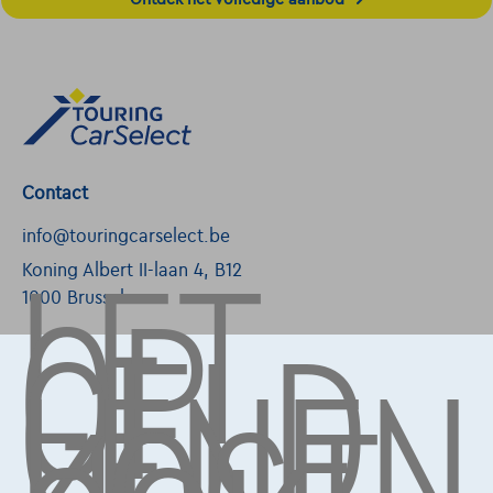
Contact
LET
info@touringcarselect.be
OP,
Koning Albert II-laan 4, B12
GELD
1000 Brussel
LENEN
Diensten & Oplossingen
Pechverhelping verzekering