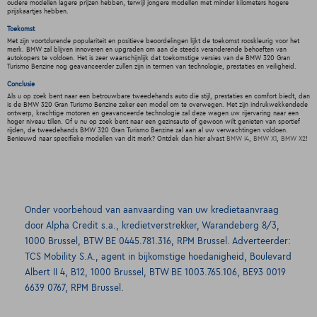
oudere modellen lagere prijzen hebben, terwijl jongere modellen met minder kilometers hogere
prijskaartjes hebben.
Toekomst
Met zijn voortdurende populariteit en positieve beoordelingen lijkt de toekomst rooskleurig voor het
merk. BMW zal blijven innoveren en upgraden om aan de steeds veranderende behoeften van
autokopers te voldoen. Het is zeer waarschijnlijk dat toekomstige versies van de BMW 320 Gran
Turismo Benzine nog geavanceerder zullen zijn in termen van technologie, prestaties en veiligheid.
Conclusie
Als u op zoek bent naar een betrouwbare tweedehands auto die stijl, prestaties en comfort biedt, dan
is de BMW 320 Gran Turismo Benzine zeker een model om te overwegen. Met zijn indrukwekkendede
ontwerp, krachtige motoren en geavanceerde technologie zal deze wagen uw rijervaring naar een
hoger niveau tillen. Of u nu op zoek bent naar een gezinsauto of gewoon wilt genieten van sportief
rijden, de tweedehands BMW 320 Gran Turismo Benzine zal aan al uw verwachtingen voldoen.
Benieuwd naar specifieke modellen van dit merk? Ontdek dan hier alvast
BMW i4
,
BMW X1
,
BMW X2
!
Onder voorbehoud van aanvaarding van uw kredietaanvraag
door Alpha Credit s.a., kredietverstrekker, Warandeberg 8/3,
1000 Brussel, BTW BE 0445.781.316, RPM Brussel. Adverteerder:
TCS Mobility S.A., agent in bijkomstige hoedanigheid, Boulevard
Albert II 4, B12, 1000 Brussel, BTW BE 1003.765.106, BE93 0019
6639 0767, RPM Brussel.