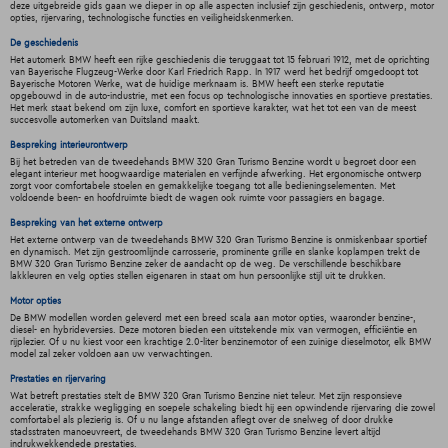
deze uitgebreide gids gaan we dieper in op alle aspecten inclusief zijn geschiedenis, ontwerp, motor
opties, rijervaring, technologische functies en veiligheidskenmerken.
De geschiedenis
Het automerk BMW heeft een rijke geschiedenis die teruggaat tot 15 februari 1912, met de oprichting
van Bayerische Flugzeug-Werke door Karl Friedrich Rapp. In 1917 werd het bedrijf omgedoopt tot
Bayerische Motoren Werke, wat de huidige merknaam is. BMW heeft een sterke reputatie
opgebouwd in de auto-industrie, met een focus op technologische innovaties en sportieve prestaties.
Het merk staat bekend om zijn luxe, comfort en sportieve karakter, wat het tot een van de meest
succesvolle automerken van Duitsland maakt.
Bespreking interieurontwerp
Bij het betreden van de tweedehands BMW 320 Gran Turismo Benzine wordt u begroet door een
elegant interieur met hoogwaardige materialen en verfijnde afwerking. Het ergonomische ontwerp
zorgt voor comfortabele stoelen en gemakkelijke toegang tot alle bedieningselementen. Met
voldoende been- en hoofdruimte biedt de wagen ook ruimte voor passagiers en bagage.
Bespreking van het externe ontwerp
Het externe ontwerp van de tweedehands BMW 320 Gran Turismo Benzine is onmiskenbaar sportief
en dynamisch. Met zijn gestroomlijnde carrosserie, prominente grille en slanke koplampen trekt de
BMW 320 Gran Turismo Benzine zeker de aandacht op de weg. De verschillende beschikbare
lakkleuren en velg opties stellen eigenaren in staat om hun persoonlijke stijl uit te drukken.
Motor opties
De BMW modellen worden geleverd met een breed scala aan motor opties, waaronder benzine-,
diesel- en hybrideversies. Deze motoren bieden een uitstekende mix van vermogen, efficiëntie en
rijplezier. Of u nu kiest voor een krachtige 2.0-liter benzinemotor of een zuinige dieselmotor, elk BMW
model zal zeker voldoen aan uw verwachtingen.
Prestaties en rijervaring
Wat betreft prestaties stelt de BMW 320 Gran Turismo Benzine niet teleur. Met zijn responsieve
acceleratie, strakke wegligging en soepele schakeling biedt hij een opwindende rijervaring die zowel
comfortabel als plezierig is. Of u nu lange afstanden aflegt over de snelweg of door drukke
stadsstraten manoeuvreert, de tweedehands BMW 320 Gran Turismo Benzine levert altijd
indrukwekkendede prestaties.