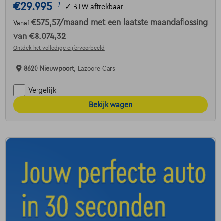
€29.995
1
✓
BTW aftrekbaar
€575,57
/maand
met een laatste maandaflossing
Vanaf
van
€8.074,32
Ontdek het volledige cijfervoorbeeld
8620 Nieuwpoort,
Lazoore Cars
Vergelijk
Bekijk wagen