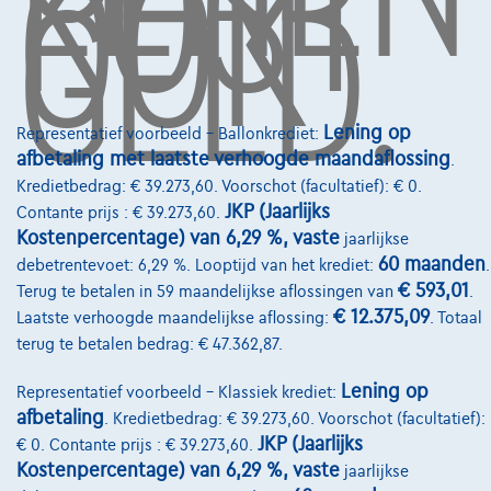
KOST
OOK
GELD.
Financiering
Autoverzekering
Lease en persoonlijke lease
Lening op
Representatief voorbeeld – Ballonkrediet:
afbetaling met laatste verhoogde maandaflossing
.
Over Ons
Kredietbedrag: € 39.273,60. Voorschot (facultatief): € 0.
Word klant
JKP (Jaarlijks
Contante prijs : € 39.273,60.
Kostenpercentage) van 6,29 %, vaste
jaarlijkse
Wie zijn we
60 maanden
debetrentevoet: 6,29 %. Looptijd van het krediet:
.
€ 593,01
Kwaliteitscharter
Terug te betalen in 59 maandelijkse aflossingen van
.
€ 12.375,09
Laatste verhoogde maandelijkse aflossing:
. Totaal
Onze dealers
terug te betalen bedrag: € 47.362,87.
Onze partners
Lening op
Representatief voorbeeld – Klassiek krediet:
afbetaling
Onze team
. Kredietbedrag: € 39.273,60. Voorschot (facultatief):
JKP (Jaarlijks
€ 0. Contante prijs : € 39.273,60.
Contact
Kostenpercentage) van 6,29 %, vaste
jaarlijkse