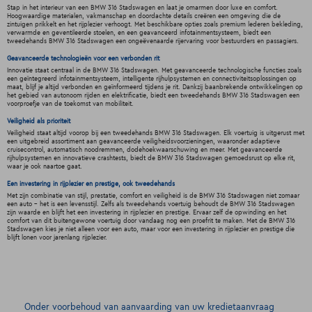
Stap in het interieur van een BMW 316 Stadswagen en laat je omarmen door luxe en comfort.
Hoogwaardige materialen, vakmanschap en doordachte details creëren een omgeving die de
zintuigen prikkelt en het rijplezier verhoogt. Met beschikbare opties zoals premium lederen bekleding,
verwarmde en geventileerde stoelen, en een geavanceerd infotainmentsysteem, biedt een
tweedehands BMW 316 Stadswagen een ongeëvenaarde rijervaring voor bestuurders en passagiers.
Geavanceerde technologieën voor een verbonden rit
Innovatie staat centraal in de BMW 316 Stadswagen. Met geavanceerde technologische functies zoals
een geïntegreerd infotainmentsysteem, intelligente rijhulpsystemen en connectiviteitsoplossingen op
maat, blijf je altijd verbonden en geïnformeerd tijdens je rit. Dankzij baanbrekende ontwikkelingen op
het gebied van autonoom rijden en elektrificatie, biedt een tweedehands BMW 316 Stadswagen een
voorproefje van de toekomst van mobiliteit.
Veiligheid als prioriteit
Veiligheid staat altijd voorop bij een tweedehands BMW 316 Stadswagen. Elk voertuig is uitgerust met
een uitgebreid assortiment aan geavanceerde veiligheidsvoorzieningen, waaronder adaptieve
cruisecontrol, automatisch noodremmen, dodehoekwaarschuwing en meer. Met geavanceerde
rijhulpsystemen en innovatieve crashtests, biedt de BMW 316 Stadswagen gemoedsrust op elke rit,
waar je ook naartoe gaat.
Een investering in rijplezier en prestige, ook tweedehands
Met zijn combinatie van stijl, prestatie, comfort en veiligheid is de BMW 316 Stadswagen niet zomaar
een auto - het is een levensstijl. Zelfs als tweedehands voertuig behoudt de BMW 316 Stadswagen
zijn waarde en blijft het een investering in rijplezier en prestige. Ervaar zelf de opwinding en het
comfort van dit buitengewone voertuig door vandaag nog een proefrit te maken. Met de BMW 316
Stadswagen kies je niet alleen voor een auto, maar voor een investering in rijplezier en prestige die
blijft lonen voor jarenlang rijplezier.
Onder voorbehoud van aanvaarding van uw kredietaanvraag