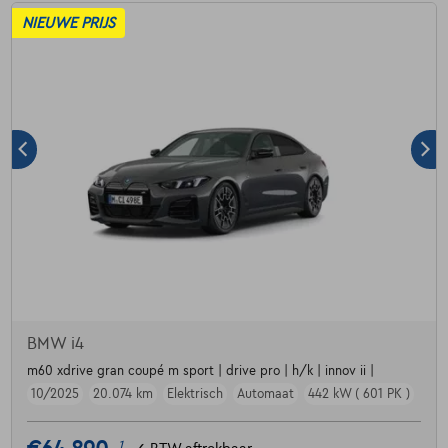
NIEUWE PRIJS
BMW i4
m60 xdrive gran coupé m sport | drive pro | h/k | innov ii |
10/2025
20.074 km
Elektrisch
Automaat
442 kW ( 601 PK )
1