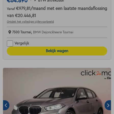
€64.890
✓
BTW aftrekbaar
€979,81
/maand
met een laatste maandaflossing
Vanaf
van
€20.446,81
Ontdek het volledige cijfervoorbeeld
7500 Tournai,
BMW Dejonckheere Tournai
Vergelijk
Bekijk wagen