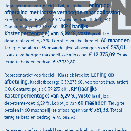
Lening op
Representatief voorbeeld – Ballonkrediet:
afbetaling met laatste verhoogde maandaflossing
.
Kredietbedrag: € 39.273,60. Voorschot (facultatief): € 0.
Diensten & Oplossingen
JKP (Jaarlijks
Contante prijs : € 39.273,60.
Pechverhelping verzekering
Kostenpercentage) van 6,29 %, vaste
jaarlijkse
60 maanden
debetrentevoet: 6,29 %. Looptijd van het krediet:
.
Financiering
€ 593,01
Terug te betalen in 59 maandelijkse aflossingen van
.
€ 12.375,09
Laatste verhoogde maandelijkse aflossing:
. Totaal
Autoverzekering
terug te betalen bedrag: € 47.362,87.
Lease en persoonlijke lease
Lening op
Representatief voorbeeld – Klassiek krediet:
afbetaling
. Kredietbedrag: € 39.273,60. Voorschot (facultatief):
Over Ons
JKP (Jaarlijks
€ 0. Contante prijs : € 39.273,60.
Kostenpercentage) van 6,29 %, vaste
jaarlijkse
Word klant
60 maanden
debetrentevoet: 6,29 %. Looptijd van
. Terug te
Wie zijn we
€ 761,38
betalen in 60 maandelijkse aflossingen van
. Totaal
terug te betalen bedrag: € 45.682,93.
Kwaliteitscharter
Representatief voorbeeld kredietbemiddelaar – Klassiek krediet: