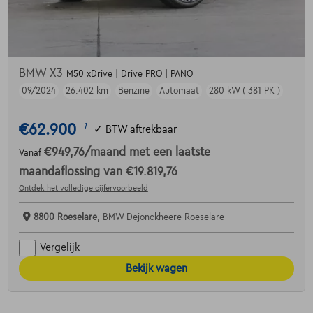
BMW X3
M50 xDrive | Drive PRO | PANO
09/2024
26.402 km
Benzine
Automaat
280 kW ( 381 PK )
€62.900
1
✓
BTW aftrekbaar
€949,76
/maand
met een laatste
Vanaf
maandaflossing van
€19.819,76
Ontdek het volledige cijfervoorbeeld
8800 Roeselare,
BMW Dejonckheere Roeselare
Vergelijk
Bekijk wagen