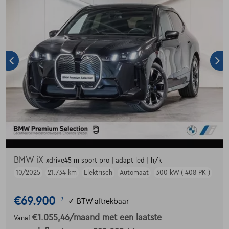
BMW iX
xdrive45 m sport pro | adapt led | h/k
10/2025
21.734 km
Elektrisch
Automaat
300 kW ( 408 PK )
€69.900
1
✓
BTW aftrekbaar
€1.055,46
/maand
met een laatste
Vanaf