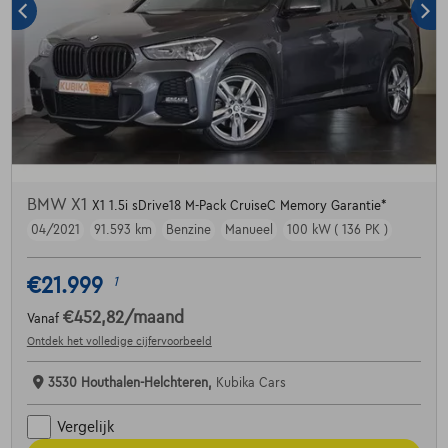
BMW X1
X1 1.5i sDrive18 M-Pack CruiseC Memory Garantie*
04/2021
91.593 km
Benzine
Manueel
100 kW ( 136 PK )
€21.999
1
€452,82
/maand
Vanaf
Ontdek het volledige cijfervoorbeeld
3530 Houthalen-Helchteren,
Kubika Cars
Vergelijk