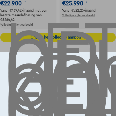
LE
OP,
GE
€22.900
€25.990
1
1
LE
Vanaf
€439,42
/maand
met een
Vanaf
€522,25
/maand
KO
laatste maandaflossing van
Volledige cijfervoorbeeld
€6.164,42
OO
Volledige cijfervoorbeeld
GE
Ontdek het volledige aanbod
Contact
info@touringcarselect.be
Koning Albert II-laan 4, B12
1000 Brussel