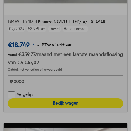
BMW 116
116 d Business NAVI/FULL LED/JA/PDC AV AR
02/2023
58.979 km
Diesel
Halfautomaat
€18.749
1
✓
BTW aftrekbaar
€359,77
/maand
met een laatste maandaflossing
Vanaf
van
€5.047,02
Ontdek het volledige cijfervoorbeeld
SOCO
Vergelijk
Bekijk wagen