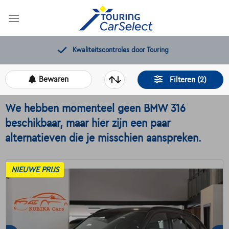
Skip
to
content
Gratis 12 maanden pechverhelping
Bewaren
Filteren (2)
We hebben momenteel geen BMW 316
beschikbaar, maar hier zijn een paar
alternatieven die je misschien aanspreken.
NIEUWE PRIJS