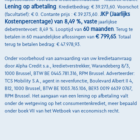
Onze dealers
Lening op afbetaling
. Kredietbedrag: € 39.273,60. Voorschot
Onze partners
JKP (Jaarlijks
(facultatief): € 0. Contante prijs : € 39.273,60.
Kostenpercentage) van 8,49 %, vaste
jaarlijkse
Onze team
60 maanden
debetrentevoet: 8,49 %. Looptijd van
. Terug te
€ 799,65
Contact
betalen in 60 maandelijkse aflossingen van
. Totaal
terug te betalen bedrag: € 47.978,93.
Onder voorbehoud van aanvaarding van uw kredietaanvraag
@2024 TCS Mobility SA/NV Copyright
door Alpha Credit s.a., kredietverstrekker, Warandeberg 8/3,
1000 Brussel, BTW BE 0445.781.316, RPM Brussel. Adverteerder:
Algemene Voorwaarden
TCS Mobility S.A., agent in nevenfunctie, Boulevard Albert II 4,
B12, 1000 Brussel, BTW BE 1003.765.106, BE93 0019 6639 0767,
Bijstandsvoorwaarden
RPM Brussel. Het aangaan van een lening op afbetaling valt
Privacyverklaring
onder de wetgeving op het consumentenkrediet, meer bepaald
onder boek VII van het Wetboek van economisch recht.
Cookiebeleid
Kwaliteitscharter
Site Map