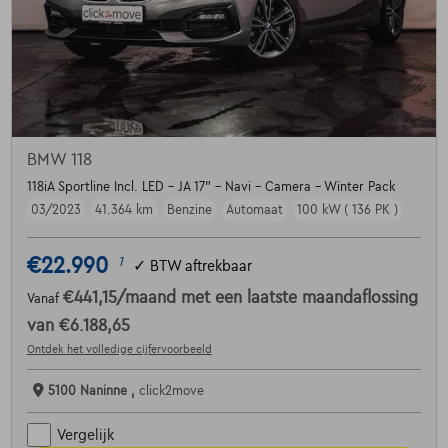
BMW 118
118iA Sportline Incl. LED - JA 17" - Navi - Camera - Winter Pack
03/2023
41.364 km
Benzine
Automaat
100 kW ( 136 PK )
€22.990
1
✓
BTW aftrekbaar
€441,15
/maand
met een laatste maandaflossing
Vanaf
van
€6.188,65
Ontdek het volledige cijfervoorbeeld
5100 Naninne ,
click2move
Vergelijk