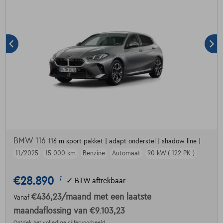
BMW 116
116 m sport pakket | adapt onderstel | shadow line |
11/2025
15.000 km
Benzine
Automaat
90 kW ( 122 PK )
€28.890
1
✓
BTW aftrekbaar
€436,23
/maand
met een laatste
Vanaf
maandaflossing van
€9.103,23
Ontdek het volledige cijfervoorbeeld