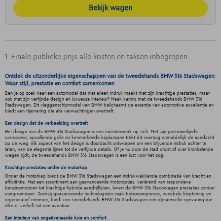
Bekijk wagen
1. Finale publieke prijs alle kosten en taksen inbegrepen.
Ontdek de uitzonderlijke eigenschappen van de tweedehands BMW 316 Stadswagen:
Waar stijl, prestatie en comfort samenkomen
Ben je op zoek naar een automodel dat niet alleen indruk maakt met zijn krachtige prestaties, maar
ook met zijn verfijnde design en luxueuze interieur? Maak kennis met de tweedehands BMW 316
Stadswagen. Dit vlaggenschipmodel van BMW belichaamt de essentie van automotive excellentie en
biedt een rijervaring die alle verwachtingen overtreft.
Een design dat de verbeelding overtreft
Het design van de BMW 316 Stadswagen is een meesterwerk op zich. Met zijn gestroomlijnde
carrosserie, opvallende grille en kenmerkende koplampen trekt dit voertuig onmiddellijk de aandacht
op de weg. Elk aspect van het design is doordacht ontworpen om een blijvende indruk achter te
laten, van de elegante lijnen tot de verfijnde details. Of je nu door de stad cruist of over kronkelende
wegen rijdt, de tweedehands BMW 316 Stadswagen is een lust voor het oog.
Krachtige prestaties onder de motorkap
Onder de motorkap biedt de BMW 316 Stadswagen een indrukwekkende combinatie van kracht en
efficiëntie. Met een assortiment aan geavanceerde motoropties, variërend van responsieve
benzinemotoren tot krachtige hybride aandrijflijnen, levert de BMW 316 Stadswagen prestaties zonder
compromissen. Dankzij geavanceerde technologieën zoals turbocompressie, variabele kleptiming en
regeneratief remmen, biedt een tweedehands BMW 316 Stadswagen een dynamische rijervaring die
elke rit verheft tot een avontuur.
Een interieur van ongeëvenaarde luxe en comfort