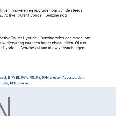
 blijven innoveren en upgraden om aan de steeds
25 Active Tourer Hybride - Benzine nog
 Active Tourer Hybride - Benzine zeker een model om
rijervaring naar een hoger niveau tillen. Of u nu
r Hybride - Benzine zal aan al uw verwachtingen
ssel, BTW BE 0445.781.316, RPM Brussel. Adverteerder:
9 0767, RPM Brussel.
N
et volledige aanbod BMW 225 Active Tourer