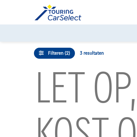
Skip
to
content
Filteren (2)
3
resultaten
LET OP
KOST O