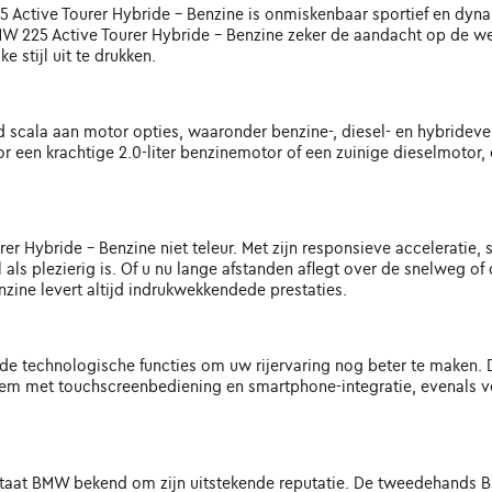
ctive Tourer Hybride - Benzine is onmiskenbaar sportief en dynam
MW 225 Active Tourer Hybride - Benzine zeker de aandacht op de we
e stijl uit te drukken.
cala aan motor opties, waaronder benzine-, diesel- en hybridever
 voor een krachtige 2.0-liter benzinemotor of een zuinige dieselmot
er Hybride - Benzine niet teleur. Met zijn responsieve acceleratie,
als plezierig is. Of u nu lange afstanden aflegt over de snelweg o
ine levert altijd indrukwekkendede prestaties.
rde technologische functies om uw rijervaring nog beter te maken.
eem met touchscreenbediening en smartphone-integratie, evenals ve
taat BMW bekend om zijn uitstekende reputatie. De tweedehands BM