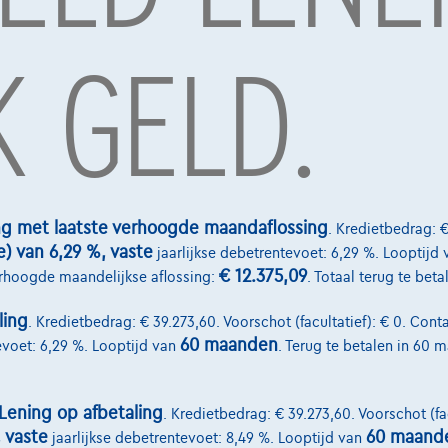
 GELD.
 Active Tourer
BMW 225 Active Tourer
ng met laatste verhoogde maandaflossing
. Kredietbedrag: €
|
|
05/2018
81.200 km
11/2022
e) van 6,29 %, vaste
jaarlijkse debetrentevoet: 6,29 %. Looptijd 
95
€22.900
1
1
€ 12.375,09
erhoogde maandelijkse aflossing:
. Totaal terug te bet
,01
/maand
Vanaf
€471,37
/maand
jfervoorbeeld
Volledige cijfervoorbeeld
ling
. Kredietbedrag: € 39.273,60. Voorschot (facultatief): € 0. Conta
60 maanden
evoet: 6,29 %. Looptijd van
. Terug te betalen in 60 
Lening op afbetaling
. Kredietbedrag: € 39.273,60. Voorschot (fac
, vaste
60 maand
jaarlijkse debetrentevoet: 8,49 %. Looptijd van
Diensten & Oplossingen