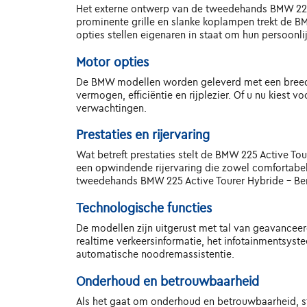
Het externe ontwerp van de tweedehands BMW 225 A
prominente grille en slanke koplampen trekt de B
opties stellen eigenaren in staat om hun persoonlijk
Motor opties
De BMW modellen worden geleverd met een breed s
vermogen, efficiëntie en rijplezier. Of u nu kiest
verwachtingen.
Prestaties en rijervaring
Wat betreft prestaties stelt de BMW 225 Active Tour
een opwindende rijervaring die zowel comfortabel 
tweedehands BMW 225 Active Tourer Hybride - Benz
Technologische functies
De modellen zijn uitgerust met tal van geavancee
realtime verkeersinformatie, het infotainmentsyst
automatische noodremassistentie.
Onderhoud en betrouwbaarheid
Als het gaat om onderhoud en betrouwbaarheid, s