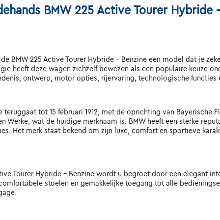
ehands BMW 225 Active Tourer Hybride - 
s de BMW 225 Active Tourer Hybride - Benzine een model dat je zek
ie heeft deze wagen zichzelf bewezen als een populaire keuze onde
iedenis, ontwerp, motor opties, rijervaring, technologische functies
teruggaat tot 15 februari 1912, met de oprichting van Bayerische F
n Werke, wat de huidige merknaam is. BMW heeft een sterke reputa
ies. Het merk staat bekend om zijn luxe, comfort en sportieve karak
ve Tourer Hybride - Benzine wordt u begroet door een elegant int
comfortabele stoelen en gemakkelijke toegang tot alle bedienings
gage.