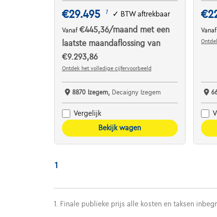
€29.495
€2
1
✓
BTW aftrekbaar
€445,36
/maand
met een
Vanaf
Vana
Ontdek
laatste maandaflossing van
€9.293,86
Ontdek het volledige cijfervoorbeeld
8870 Izegem,
Decaigny Izegem
6
Vergelijk
V
Bekijk wagen
1
1. Finale publieke prijs alle kosten en taksen inbeg