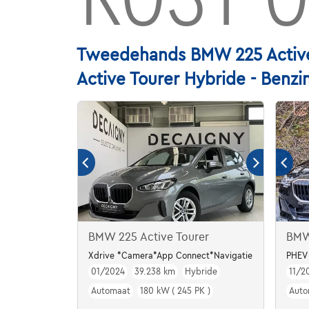
Tweedehands BMW 225 Active
Active Tourer Hybride - Benzi
BMW 225 Active Tourer
BMW
Xdrive *Camera*App Connect*Navigatie
PHEV 
01/2024
39.238 km
Hybride
11/2
Automaat
180 kW ( 245 PK )
Auto