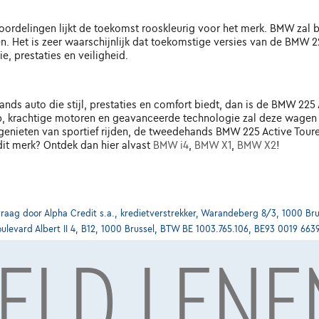
eoordelingen lijkt de toekomst rooskleurig voor het merk. BMW zal
. Het is zeer waarschijnlijk dat toekomstige versies van de BMW 2
e, prestaties en veiligheid.
ds auto die stijl, prestaties en comfort biedt, dan is de BMW 225
 krachtige motoren en geavanceerde technologie zal deze wagen uw 
genieten van sportief rijden, de tweedehands BMW 225 Active Toure
it merk? Ontdek dan hier alvast
BMW i4
,
BMW X1
,
BMW X2
!
ag door Alpha Credit s.a., kredietverstrekker, Warandeberg 8/3, 1000 Bru
oulevard Albert II 4, B12, 1000 Brussel, BTW BE 1003.765.106, BE93 0019 663
GELD LENE
Ontdek h