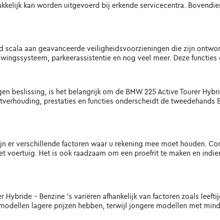
kkelijk kan worden uitgevoerd bij erkende servicecentra. Bovendi
eed scala aan geavanceerde veiligheidsvoorzieningen die zijn ont
ingssysteem, parkeerassistentie en nog veel meer. Deze functies d
 beslissing, is het belangrijk om de BMW 225 Active Tourer Hybrid
itverhouding, prestaties en functies onderscheidt de tweedehands 
n er verschillende factoren waar u rekening mee moet houden. Cont
voertuig. Het is ook raadzaam om een proefrit te maken en indien m
ybride - Benzine 's variëren afhankelijk van factoren zoals leeftij
odellen lagere prijzen hebben, terwijl jongere modellen met minde