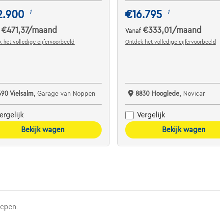
2.900
€16.795
1
1
€471,37
/maand
€333,01
/maand
f
Vanaf
 het volledige cijfervoorbeeld
Ontdek het volledige cijfervoorbeeld
690 Vielsalm,
Garage van Noppen
8830 Hooglede,
Novicar
ergelijk
Vergelijk
Bekijk wagen
Bekijk wagen
repen.