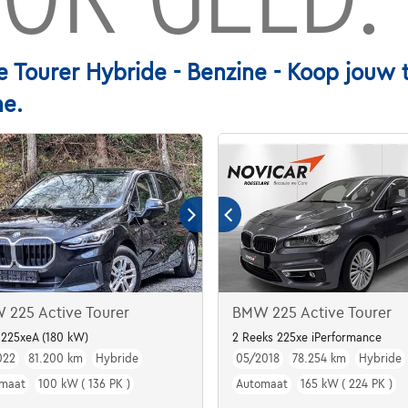
 Tourer Hybride - Benzine - Koop jou
ne.
 225 Active Tourer
BMW 225 Active Tourer
225xeA (180 kW)
2 Reeks 225xe iPerformance
022
81.200 km
Hybride
05/2018
78.254 km
Hybride
maat
100 kW ( 136 PK )
Automaat
165 kW ( 224 PK )