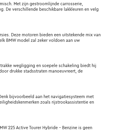
isch. Met zijn gestroomlijnde carrosserie,
g. De verschillende beschikbare lakkleuren en velg
sies. Deze motoren bieden een uitstekende mix van
or, elk BMW model zal zeker voldoen aan uw
 strakke wegligging en soepele schakeling biedt hij
f door drukke stadsstraten manoeuvreert, de
 Denk bijvoorbeeld aan het navigatiesysteem met
iligheidskenmerken zoals rijstrookassistentie en
W 225 Active Tourer Hybride - Benzine is geen