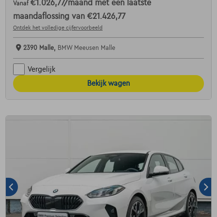
€1.026,77
/maand
met een laatste
Vanaf
maandaflossing van
€21.426,77
Ontdek het volledige cijfervoorbeeld
2390 Malle,
BMW Meeusen Malle
Vergelijk
Bekijk wagen