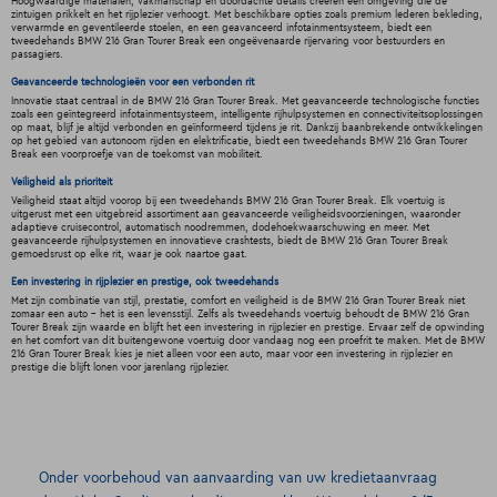
Hoogwaardige materialen, vakmanschap en doordachte details creëren een omgeving die de
zintuigen prikkelt en het rijplezier verhoogt. Met beschikbare opties zoals premium lederen bekleding,
verwarmde en geventileerde stoelen, en een geavanceerd infotainmentsysteem, biedt een
tweedehands BMW 216 Gran Tourer Break een ongeëvenaarde rijervaring voor bestuurders en
passagiers.
Geavanceerde technologieën voor een verbonden rit
Innovatie staat centraal in de BMW 216 Gran Tourer Break. Met geavanceerde technologische functies
zoals een geïntegreerd infotainmentsysteem, intelligente rijhulpsystemen en connectiviteitsoplossingen
op maat, blijf je altijd verbonden en geïnformeerd tijdens je rit. Dankzij baanbrekende ontwikkelingen
op het gebied van autonoom rijden en elektrificatie, biedt een tweedehands BMW 216 Gran Tourer
Break een voorproefje van de toekomst van mobiliteit.
Veiligheid als prioriteit
Veiligheid staat altijd voorop bij een tweedehands BMW 216 Gran Tourer Break. Elk voertuig is
uitgerust met een uitgebreid assortiment aan geavanceerde veiligheidsvoorzieningen, waaronder
adaptieve cruisecontrol, automatisch noodremmen, dodehoekwaarschuwing en meer. Met
geavanceerde rijhulpsystemen en innovatieve crashtests, biedt de BMW 216 Gran Tourer Break
gemoedsrust op elke rit, waar je ook naartoe gaat.
Een investering in rijplezier en prestige, ook tweedehands
Met zijn combinatie van stijl, prestatie, comfort en veiligheid is de BMW 216 Gran Tourer Break niet
zomaar een auto - het is een levensstijl. Zelfs als tweedehands voertuig behoudt de BMW 216 Gran
Tourer Break zijn waarde en blijft het een investering in rijplezier en prestige. Ervaar zelf de opwinding
en het comfort van dit buitengewone voertuig door vandaag nog een proefrit te maken. Met de BMW
216 Gran Tourer Break kies je niet alleen voor een auto, maar voor een investering in rijplezier en
prestige die blijft lonen voor jarenlang rijplezier.
Onder voorbehoud van aanvaarding van uw kredietaanvraag