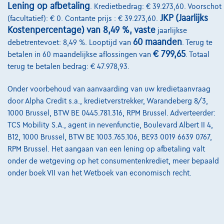
Lening op afbetaling
. Kredietbedrag: € 39.273,60. Voorschot
Onze partners
JKP (Jaarlijks
(facultatief): € 0. Contante prijs : € 39.273,60.
Kostenpercentage) van 8,49 %, vaste
jaarlijkse
Onze team
60 maanden
debetrentevoet: 8,49 %. Looptijd van
. Terug te
Contact
€ 799,65
betalen in 60 maandelijkse aflossingen van
. Totaal
terug te betalen bedrag: € 47.978,93.
Onder voorbehoud van aanvaarding van uw kredietaanvraag
@2024 TCS Mobility SA/NV Copyright
door Alpha Credit s.a., kredietverstrekker, Warandeberg 8/3,
1000 Brussel, BTW BE 0445.781.316, RPM Brussel. Adverteerder:
Algemene Voorwaarden
TCS Mobility S.A., agent in nevenfunctie, Boulevard Albert II 4,
B12, 1000 Brussel, BTW BE 1003.765.106, BE93 0019 6639 0767,
Bijstandsvoorwaarden
RPM Brussel. Het aangaan van een lening op afbetaling valt
Privacyverklaring
onder de wetgeving op het consumentenkrediet, meer bepaald
onder boek VII van het Wetboek van economisch recht.
Cookiebeleid
Kwaliteitscharter
Site Map