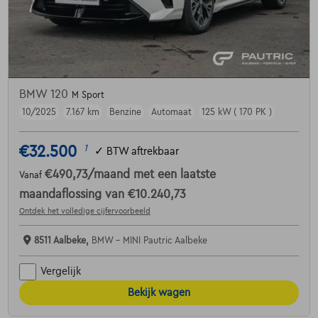
BMW 120
M Sport
10/2025
7.167 km
Benzine
Automaat
125 kW ( 170 PK )
€32.500
1
✓
BTW aftrekbaar
€490,73
/maand
met een laatste
Vanaf
maandaflossing van
€10.240,73
Ontdek het volledige cijfervoorbeeld
8511 Aalbeke,
BMW - MINI Pautric Aalbeke
Vergelijk
Bekijk wagen