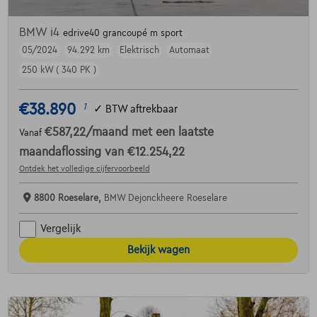
BMW i4
edrive40 grancoupé m sport
05/2024
94.292 km
Elektrisch
Automaat
250 kW ( 340 PK )
€38.890
1
✓
BTW aftrekbaar
€587,22
/maand
met een laatste
Vanaf
maandaflossing van
€12.254,22
Ontdek het volledige cijfervoorbeeld
8800 Roeselare,
BMW Dejonckheere Roeselare
Vergelijk
Bekijk wagen