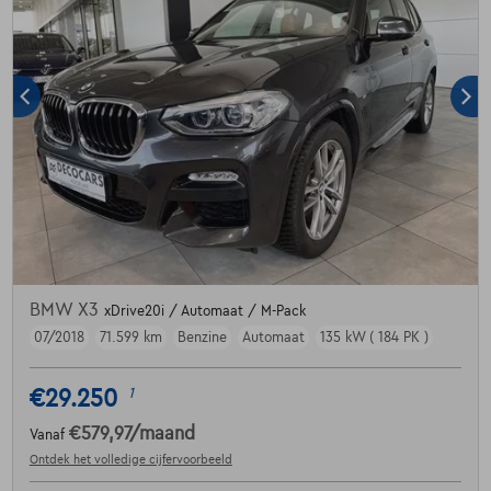
BMW X3
xDrive20i / Automaat / M-Pack
07/2018
71.599 km
Benzine
Automaat
135 kW ( 184 PK )
€29.250
1
€579,97
/maand
Vanaf
Ontdek het volledige cijfervoorbeeld