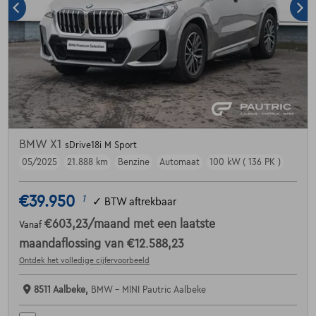
BMW X1
sDrive18i M Sport
05/2025
21.888 km
Benzine
Automaat
100 kW ( 136 PK )
€39.950
1
✓
BTW aftrekbaar
€603,23
/maand
met een laatste
Vanaf
maandaflossing van
€12.588,23
Ontdek het volledige cijfervoorbeeld
8511 Aalbeke,
BMW - MINI Pautric Aalbeke