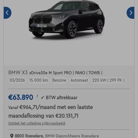
BMW X3
xDrive30e M Sport PRO | PANO | TOWB |
03/2026
15.000 km
Benzine
Automaat
220 kW ( 299 PK )
€63.890
1
✓
BTW aftrekbaar
€964,71
/maand
met een laatste
Vanaf
maandaflossing van
€20.131,71
Ontdek het volledige cijfervoorbeeld
8800 Roeselare,
BMW Dejonckheere Roeselare