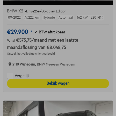
BMW X2
xDrive25e/Goldplay Edition
09/2022
77.222 km
Hybride
Automaat
162 kW ( 220 PK )
€29.900
1
✓
BTW aftrekbaar
€573,75
/maand
met een laatste
Vanaf
maandaflossing van
€8.048,75
Ontdek het volledige cijfervoorbeeld
2110 Wijnegem,
BMW Meeusen Wijnegem
Vergelijk
Bekijk wagen