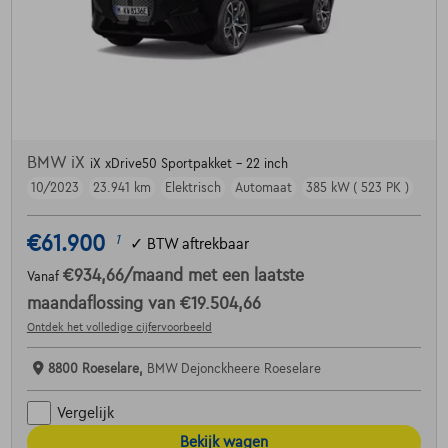
BMW iX
iX xDrive50 Sportpakket - 22 inch
10/2023
23.941 km
Elektrisch
Automaat
385 kW ( 523 PK )
€61.900
1
✓
BTW aftrekbaar
€934,66
/maand
met een laatste
Vanaf
maandaflossing van
€19.504,66
Ontdek het volledige cijfervoorbeeld
8800 Roeselare,
BMW Dejonckheere Roeselare
Vergelijk
Bekijk wagen