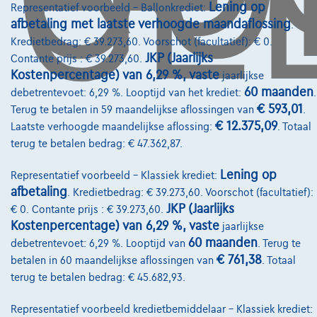
Lening op
Representatief voorbeeld – Ballonkrediet:
afbetaling met laatste verhoogde maandaflossing
.
Kredietbedrag: € 39.273,60. Voorschot (facultatief): € 0.
Diensten & Oplossingen
JKP (Jaarlijks
Contante prijs : € 39.273,60.
Pechverhelping verzekering
Kostenpercentage) van 6,29 %, vaste
jaarlijkse
60 maanden
debetrentevoet: 6,29 %. Looptijd van het krediet:
.
Financiering
€ 593,01
Terug te betalen in 59 maandelijkse aflossingen van
.
€ 12.375,09
Laatste verhoogde maandelijkse aflossing:
. Totaal
Autoverzekering
terug te betalen bedrag: € 47.362,87.
Lease en persoonlijke lease
Lening op
Representatief voorbeeld – Klassiek krediet:
afbetaling
. Kredietbedrag: € 39.273,60. Voorschot (facultatief):
Over Ons
JKP (Jaarlijks
€ 0. Contante prijs : € 39.273,60.
Kostenpercentage) van 6,29 %, vaste
jaarlijkse
Word klant
60 maanden
debetrentevoet: 6,29 %. Looptijd van
. Terug te
Wie zijn we
€ 761,38
betalen in 60 maandelijkse aflossingen van
. Totaal
terug te betalen bedrag: € 45.682,93.
Kwaliteitscharter
Representatief voorbeeld kredietbemiddelaar – Klassiek krediet:
Onze dealers