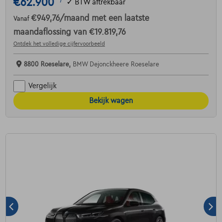
€62.900
1
✓
BTW aftrekbaar
€949,76
/maand
met een laatste
Vanaf
maandaflossing van
€19.819,76
Ontdek het volledige cijfervoorbeeld
8800 Roeselare,
BMW Dejonckheere Roeselare
Vergelijk
Bekijk wagen