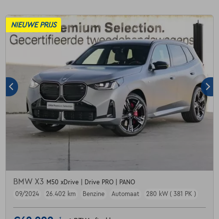
NIEUWE PRIJS
BMW X3
M50 xDrive | Drive PRO | PANO
09/2024
26.402 km
Benzine
Automaat
280 kW ( 381 PK )