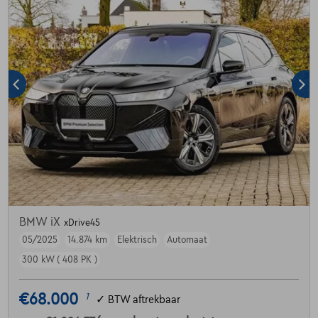
BMW iX
xDrive45
05/2025
14.874 km
Elektrisch
Automaat
300 kW ( 408 PK )
€68.000
1
✓
BTW aftrekbaar