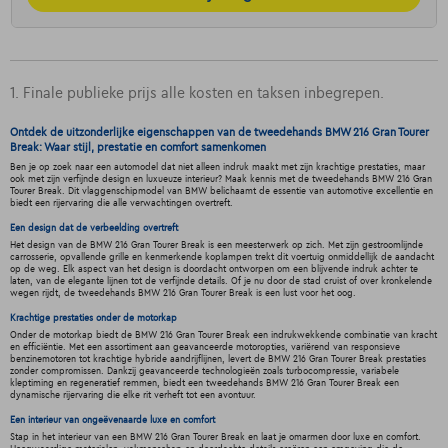
1. Finale publieke prijs alle kosten en taksen inbegrepen.
Ontdek de uitzonderlijke eigenschappen van de tweedehands BMW 216 Gran Tourer
Break: Waar stijl, prestatie en comfort samenkomen
Ben je op zoek naar een automodel dat niet alleen indruk maakt met zijn krachtige prestaties, maar
ook met zijn verfijnde design en luxueuze interieur? Maak kennis met de tweedehands BMW 216 Gran
Tourer Break. Dit vlaggenschipmodel van BMW belichaamt de essentie van automotive excellentie en
biedt een rijervaring die alle verwachtingen overtreft.
Een design dat de verbeelding overtreft
Het design van de BMW 216 Gran Tourer Break is een meesterwerk op zich. Met zijn gestroomlijnde
carrosserie, opvallende grille en kenmerkende koplampen trekt dit voertuig onmiddellijk de aandacht
op de weg. Elk aspect van het design is doordacht ontworpen om een blijvende indruk achter te
laten, van de elegante lijnen tot de verfijnde details. Of je nu door de stad cruist of over kronkelende
wegen rijdt, de tweedehands BMW 216 Gran Tourer Break is een lust voor het oog.
Krachtige prestaties onder de motorkap
Onder de motorkap biedt de BMW 216 Gran Tourer Break een indrukwekkende combinatie van kracht
en efficiëntie. Met een assortiment aan geavanceerde motoropties, variërend van responsieve
benzinemotoren tot krachtige hybride aandrijflijnen, levert de BMW 216 Gran Tourer Break prestaties
zonder compromissen. Dankzij geavanceerde technologieën zoals turbocompressie, variabele
kleptiming en regeneratief remmen, biedt een tweedehands BMW 216 Gran Tourer Break een
dynamische rijervaring die elke rit verheft tot een avontuur.
Een interieur van ongeëvenaarde luxe en comfort
Stap in het interieur van een BMW 216 Gran Tourer Break en laat je omarmen door luxe en comfort.