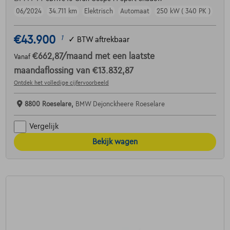
06/2024
34.711 km
Elektrisch
Automaat
250 kW ( 340 PK )
€43.900
1
✓
BTW aftrekbaar
€662,87
/maand
met een laatste
Vanaf
maandaflossing van
€13.832,87
Ontdek het volledige cijfervoorbeeld
8800 Roeselare,
BMW Dejonckheere Roeselare
Vergelijk
Bekijk wagen