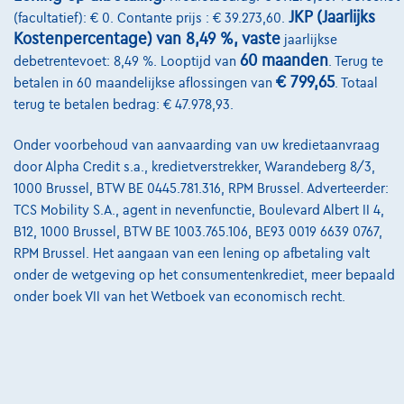
Onze partners
JKP (Jaarlijks
(facultatief): € 0. Contante prijs : € 39.273,60.
Kostenpercentage) van 8,49 %, vaste
jaarlijkse
Onze team
60 maanden
debetrentevoet: 8,49 %. Looptijd van
. Terug te
Contact
€ 799,65
betalen in 60 maandelijkse aflossingen van
. Totaal
terug te betalen bedrag: € 47.978,93.
Onder voorbehoud van aanvaarding van uw kredietaanvraag
@2024 TCS Mobility SA/NV Copyright
door Alpha Credit s.a., kredietverstrekker, Warandeberg 8/3,
1000 Brussel, BTW BE 0445.781.316, RPM Brussel. Adverteerder:
Algemene Voorwaarden
TCS Mobility S.A., agent in nevenfunctie, Boulevard Albert II 4,
B12, 1000 Brussel, BTW BE 1003.765.106, BE93 0019 6639 0767,
Bijstandsvoorwaarden
RPM Brussel. Het aangaan van een lening op afbetaling valt
Privacyverklaring
onder de wetgeving op het consumentenkrediet, meer bepaald
onder boek VII van het Wetboek van economisch recht.
Cookiebeleid
Kwaliteitscharter
Site Map