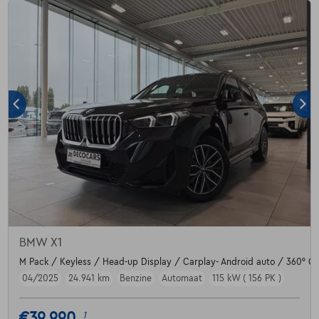
BMW X1
M Pack / Keyless / Head-up Display / Carplay- Android auto / 360° Ca
04/2025
24.941 km
Benzine
Automaat
115 kW ( 156 PK )
€39.990
1