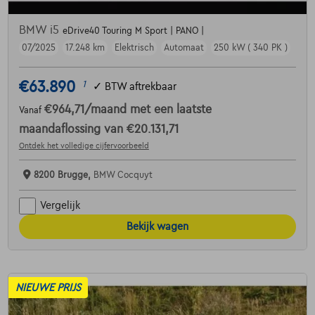
BMW i5
eDrive40 Touring M Sport | PANO |
07/2025
17.248 km
Elektrisch
Automaat
250 kW ( 340 PK )
€63.890
1
✓
BTW aftrekbaar
€964,71
/maand
met een laatste
Vanaf
maandaflossing van
€20.131,71
Ontdek het volledige cijfervoorbeeld
8200 Brugge,
BMW Cocquyt
Vergelijk
Bekijk wagen
NIEUWE PRIJS