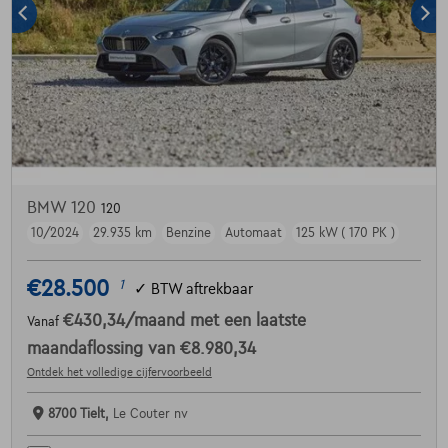
BMW 120
120
10/2024
29.935 km
Benzine
Automaat
125 kW ( 170 PK )
€28.500
1
✓
BTW aftrekbaar
€430,34
/maand
met een laatste
Vanaf
maandaflossing van
€8.980,34
Ontdek het volledige cijfervoorbeeld
8700 Tielt,
Le Couter nv