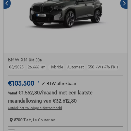
BMW XM
XM 50e
08/2025
26.666 km
Hybride
Automaat
350 kW ( 476 PK )
€103.500
1
✓
BTW aftrekbaar
€1.562,80
/maand
met een laatste
Vanaf
maandaflossing van
€32.612,80
Ontdek het volledige cijfervoorbeeld
8700 Tielt,
Le Couter nv