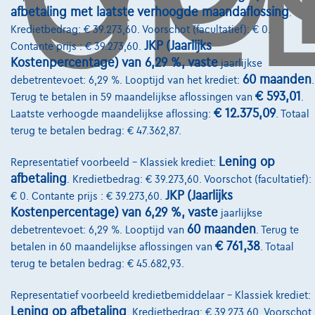
afbetaling met laatste verhoogde maandaflossing
.
Kredietbedrag: € 39.273,60. Voorschot (facultatief): € 0.
Diensten & Oplossingen
JKP (Jaarlijks
Contante prijs : € 39.273,60.
Pechverhelping verzekering
Kostenpercentage) van 6,29 %, vaste
jaarlijkse
60 maanden
debetrentevoet: 6,29 %. Looptijd van het krediet:
.
Financiering
€ 593,01
Terug te betalen in 59 maandelijkse aflossingen van
.
€ 12.375,09
Laatste verhoogde maandelijkse aflossing:
. Totaal
Autoverzekering
terug te betalen bedrag: € 47.362,87.
Lease en persoonlijke lease
Lening op
Representatief voorbeeld – Klassiek krediet:
afbetaling
. Kredietbedrag: € 39.273,60. Voorschot (facultatief):
Over Ons
JKP (Jaarlijks
€ 0. Contante prijs : € 39.273,60.
Kostenpercentage) van 6,29 %, vaste
jaarlijkse
Word klant
60 maanden
debetrentevoet: 6,29 %. Looptijd van
. Terug te
Wie zijn we
€ 761,38
betalen in 60 maandelijkse aflossingen van
. Totaal
terug te betalen bedrag: € 45.682,93.
Kwaliteitscharter
Onze dealers
Representatief voorbeeld kredietbemiddelaar – Klassiek krediet:
Lening op afbetaling
. Kredietbedrag: € 39.273,60. Voorschot