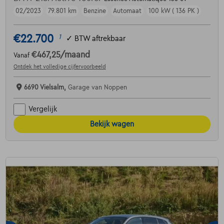
02/2023
79.801 km
Benzine
Automaat
100 kW ( 136 PK )
€22.700
1
✓
BTW aftrekbaar
€467,25
/maand
Vanaf
Ontdek het volledige cijfervoorbeeld
6690 Vielsalm,
Garage van Noppen
Vergelijk
Bekijk wagen