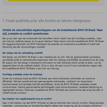
1. Finale publieke prijs alle kosten en taksen inbegrepen.
Ontdek de uitzonderlijke eigenschappen van de tweedehands BMW 118 Break: Waar
stijl, prestatie en comfort samenkomen
Ben je op zoek naar een automodel dat niet alleen indruk maakt met zijn krachtige prestaties, maar
ook met zijn verfijnde design en luxueuze interieur? Maak kennis met de tweedehands BMW 118 Break.
Dit vlaggenschipmodel van BMW belichaamt de essentie van automotive excellentie en biedt een
rijervaring die alle verwachtingen overtreft.
Een design dat de verbeelding overtreft
Het design van de BMW 118 Break is een meesterwerk op zich. Met zijn gestroomlijnde carrosserie,
opvallende grille en kenmerkende koplampen trekt dit voertuig onmiddellijk de aandacht op de weg.
Elk aspect van het design is doordacht ontworpen om een blijvende indruk achter te laten, van de
elegante lijnen tot de verfijnde details. Of je nu door de stad cruist of over kronkelende wegen rijdt,
de tweedehands BMW 118 Break is een lust voor het oog.
Krachtige prestaties onder de motorkap
Onder de motorkap biedt de BMW 118 Break een indrukwekkende combinatie van kracht en
efficiëntie. Met een assortiment aan geavanceerde motoropties, variërend van responsieve
benzinemotoren tot krachtige hybride aandrijflijnen, levert de BMW 118 Break prestaties zonder
compromissen. Dankzij geavanceerde technologieën zoals turbocompressie, variabele kleptiming en
regeneratief remmen, biedt een tweedehands BMW 118 Break een dynamische rijervaring die elke rit
verheft tot een avontuur.
Een interieur van ongeëvenaarde luxe en comfort
Stap in het interieur van een BMW 118 Break en laat je omarmen door luxe en comfort. Hoogwaardige
materialen, vakmanschap en doordachte details creëren een omgeving die de zintuigen prikkelt en