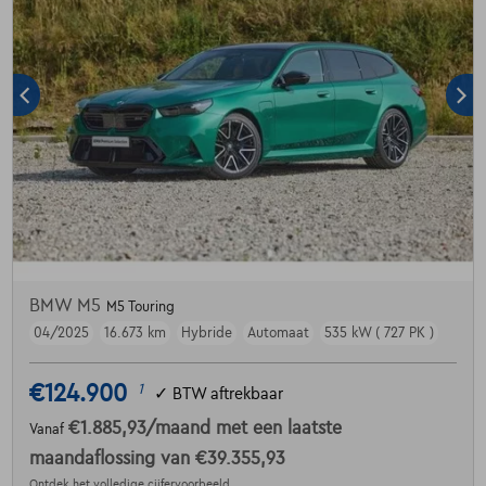
BMW M5
M5 Touring
04/2025
16.673 km
Hybride
Automaat
535 kW ( 727 PK )
€124.900
1
✓
BTW aftrekbaar
€1.885,93
/maand
met een laatste
Vanaf
maandaflossing van
€39.355,93
Ontdek het volledige cijfervoorbeeld