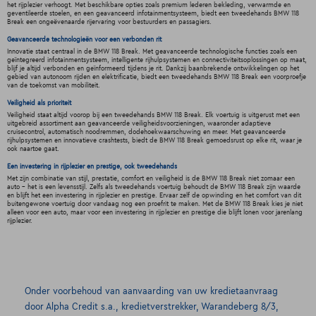
het rijplezier verhoogt. Met beschikbare opties zoals premium lederen bekleding, verwarmde en
geventileerde stoelen, en een geavanceerd infotainmentsysteem, biedt een tweedehands BMW 118
Break een ongeëvenaarde rijervaring voor bestuurders en passagiers.
Geavanceerde technologieën voor een verbonden rit
Innovatie staat centraal in de BMW 118 Break. Met geavanceerde technologische functies zoals een
geïntegreerd infotainmentsysteem, intelligente rijhulpsystemen en connectiviteitsoplossingen op maat,
blijf je altijd verbonden en geïnformeerd tijdens je rit. Dankzij baanbrekende ontwikkelingen op het
gebied van autonoom rijden en elektrificatie, biedt een tweedehands BMW 118 Break een voorproefje
van de toekomst van mobiliteit.
Veiligheid als prioriteit
Veiligheid staat altijd voorop bij een tweedehands BMW 118 Break. Elk voertuig is uitgerust met een
uitgebreid assortiment aan geavanceerde veiligheidsvoorzieningen, waaronder adaptieve
cruisecontrol, automatisch noodremmen, dodehoekwaarschuwing en meer. Met geavanceerde
rijhulpsystemen en innovatieve crashtests, biedt de BMW 118 Break gemoedsrust op elke rit, waar je
ook naartoe gaat.
Een investering in rijplezier en prestige, ook tweedehands
Met zijn combinatie van stijl, prestatie, comfort en veiligheid is de BMW 118 Break niet zomaar een
auto - het is een levensstijl. Zelfs als tweedehands voertuig behoudt de BMW 118 Break zijn waarde
en blijft het een investering in rijplezier en prestige. Ervaar zelf de opwinding en het comfort van dit
buitengewone voertuig door vandaag nog een proefrit te maken. Met de BMW 118 Break kies je niet
alleen voor een auto, maar voor een investering in rijplezier en prestige die blijft lonen voor jarenlang
rijplezier.
Onder voorbehoud van aanvaarding van uw kredietaanvraag
door Alpha Credit s.a., kredietverstrekker, Warandeberg 8/3,