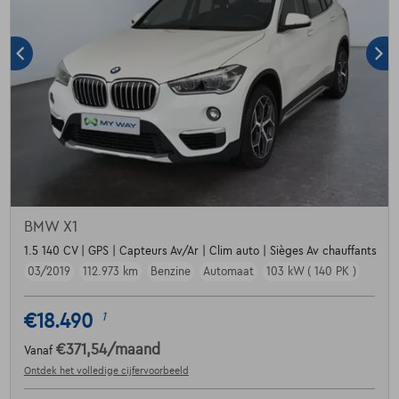
BMW X1
1.5 140 CV | GPS | Capteurs Av/Ar | Clim auto | Sièges Av chauffants
03/2019
112.973 km
Benzine
Automaat
103 kW ( 140 PK )
€18.490
1
€371,54
/maand
Vanaf
Ontdek het volledige cijfervoorbeeld