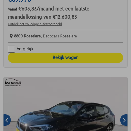
€603,83
/maand
met een laatste
Vanaf
maandaflossing van
€12.600,83
Ontdek het volledige cijfervoorbeeld
8800 Roeselare,
Decocars Roeselare
Vergelijk
Bekijk wagen