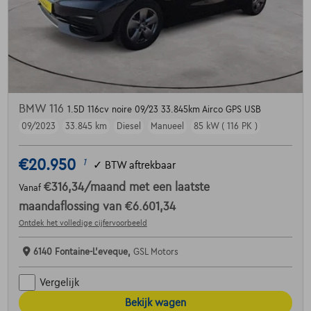
BMW 116
1.5D 116cv noire 09/23 33.845km Airco GPS USB
09/2023
33.845 km
Diesel
Manueel
85 kW ( 116 PK )
€20.950
1
✓
BTW aftrekbaar
€316,34
/maand
met een laatste
Vanaf
maandaflossing van
€6.601,34
Ontdek het volledige cijfervoorbeeld
6140 Fontaine-L'eveque,
GSL Motors
Vergelijk
Bekijk wagen