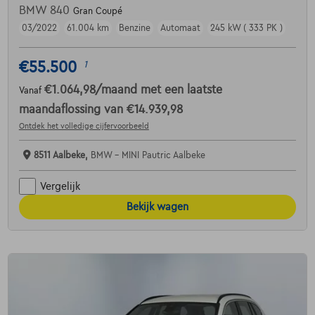
BMW 840
Gran Coupé
03/2022
61.004 km
Benzine
Automaat
245 kW ( 333 PK )
€55.500
1
€1.064,98
/maand
met een laatste
Vanaf
maandaflossing van
€14.939,98
Ontdek het volledige cijfervoorbeeld
8511 Aalbeke,
BMW - MINI Pautric Aalbeke
Vergelijk
Bekijk wagen