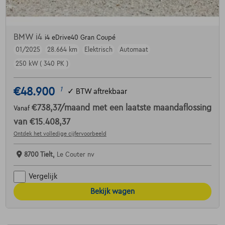
BMW i4
i4 eDrive40 Gran Coupé
01/2025
28.664 km
Elektrisch
Automaat
250 kW ( 340 PK )
€48.900
1
✓
BTW aftrekbaar
€738,37
/maand
met een laatste maandaflossing
Vanaf
van
€15.408,37
Ontdek het volledige cijfervoorbeeld
8700 Tielt,
Le Couter nv
Vergelijk
Bekijk wagen