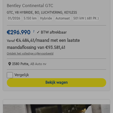
Bentley Continental GTC
GTC, V8 HYBRIDE, BO, LUCHTVERING, KEYLESS
01/2026
5.150 km
Hybride
Automaat
501 kW ( 681 PK )
€296.990
1
✓
BTW aftrekbaar
€4.484,41
/maand
met een laatste
Vanaf
maandaflossing van
€93.581,41
Ontdek het volledige cijfervoorbeeld
2580 Putte,
AB Auto nv
Vergelijk
Bekijk wagen