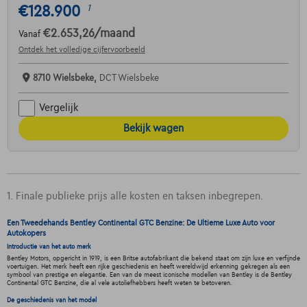
€128.900
1
€2.653,26
/maand
Vanaf
Ontdek het volledige cijfervoorbeeld
8710 Wielsbeke,
DCT Wielsbeke
Vergelijk
Bekijk wagen
1. Finale publieke prijs alle kosten en taksen inbegrepen.
Een Tweedehands Bentley Continental GTC Benzine: De Ultieme Luxe Auto voor
Autokopers
Introductie van het auto merk
Bentley Motors, opgericht in 1919, is een Britse autofabrikant die bekend staat om zijn luxe en verfijnde
voertuigen. Het merk heeft een rijke geschiedenis en heeft wereldwijd erkenning gekregen als een
symbool van prestige en elegantie. Een van de meest iconische modellen van Bentley is de Bentley
Continental GTC Benzine, die al vele autoliefhebbers heeft weten te betoveren.
De geschiedenis van het model