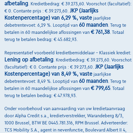
Onze partners
afbetaling
. Kredietbedrag: € 39.273,60. Voorschot (facultatief):
JKP (Jaarlijks
€ 0. Contante prijs : € 39.273,60.
Onze team
Kostenpercentage) van 6,29 %, vaste
jaarlijkse
60 maanden
debetrentevoet: 6,29 %. Looptijd van
. Terug te
Contact
€ 761,38
betalen in 60 maandelijkse aflossingen van
. Totaal
terug te betalen bedrag: € 45.682,93.
Representatief voorbeeld kredietbemiddelaar – Klassiek krediet:
@2024 TCS Mobility SA/NV Copyright
Lening op afbetaling
. Kredietbedrag: € 39.273,60. Voorschot
Algemene Voorwaarden
JKP (Jaarlijks
(facultatief): € 0. Contante prijs : € 39.273,60.
Kostenpercentage) van 8,49 %, vaste
jaarlijkse
Bijstandsvoorwaarden
60 maanden
debetrentevoet: 8,49 %. Looptijd van
. Terug te
€ 799,65
Privacyverklaring
betalen in 60 maandelijkse aflossingen van
. Totaal
terug te betalen bedrag: € 47.978,93.
Cookiebeleid
Onder voorbehoud van aanvaarding van uw kredietaanvraag
Kwaliteitscharter
door Alpha Credit s.a., kredietverstrekker, Warandeberg 8/3,
Site Map
1000 Brussel, BTW BE 0445.781.316, RPM Brussel. Adverteerder:
TCS Mobility S.A., agent in nevenfunctie, Boulevard Albert II 4,