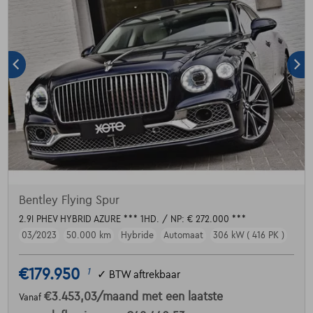
Bentley Flying Spur
2.9I PHEV HYBRID AZURE *** 1HD. / NP: € 272.000 ***
03/2023
50.000 km
Hybride
Automaat
306 kW ( 416 PK )
€179.950
1
✓
BTW aftrekbaar
€3.453,03
/maand
met een laatste
Vanaf