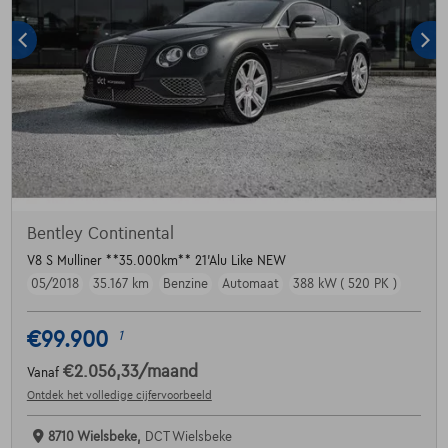
Bentley Continental
V8 S Mulliner **35.000km** 21'Alu Like NEW
05/2018
35.167 km
Benzine
Automaat
388 kW ( 520 PK )
€99.900
1
€2.056,33
/maand
Vanaf
Ontdek het volledige cijfervoorbeeld
8710 Wielsbeke,
DCT Wielsbeke