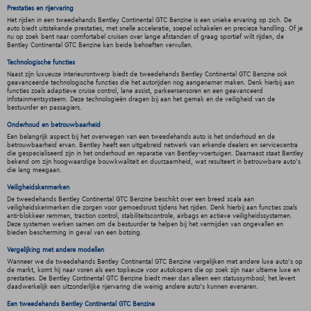
Prestaties en rijervaring
Het rijden in een tweedehands Bentley Continental GTC Benzine is een unieke ervaring op zich. De
auto biedt uitstekende prestaties, met snelle acceleratie, soepel schakelen en precieze handling. Of je
nu op zoek bent naar comfortabel cruisen over lange afstanden of graag sportief wilt rijden, de
Bentley Continental GTC Benzine kan beide behoeften vervullen.
Technologische functies
Naast zijn luxueuze interieurontwerp biedt de tweedehands Bentley Continental GTC Benzine ook
geavanceerde technologische functies die het autorijden nog aangenamer maken. Denk hierbij aan
functies zoals adaptieve cruise control, lane assist, parkeersensoren en een geavanceerd
infotainmentsysteem. Deze technologieën dragen bij aan het gemak en de veiligheid van de
bestuurder en passagiers.
Onderhoud en betrouwbaarheid
Een belangrijk aspect bij het overwegen van een tweedehands auto is het onderhoud en de
betrouwbaarheid ervan. Bentley heeft een uitgebreid netwerk van erkende dealers en servicecentra
die gespecialiseerd zijn in het onderhoud en reparatie van Bentley-voertuigen. Daarnaast staat Bentley
bekend om zijn hoogwaardige bouwkwaliteit en duurzaamheid, wat resulteert in betrouwbare auto's
die lang meegaan.
Veiligheidskenmerken
De tweedehands Bentley Continental GTC Benzine beschikt over een breed scala aan
veiligheidskenmerken die zorgen voor gemoedsrust tijdens het rijden. Denk hierbij aan functies zoals
anti-blokkeer remmen, traction control, stabiliteitscontrole, airbags en actieve veiligheidssystemen.
Deze systemen werken samen om de bestuurder te helpen bij het vermijden van ongevallen en
bieden bescherming in geval van een botsing.
Vergelijking met andere modellen
Wanneer we de tweedehands Bentley Continental GTC Benzine vergelijken met andere luxe auto's op
de markt, komt hij naar voren als een topkeuze voor autokopers die op zoek zijn naar ultieme luxe en
prestaties. De Bentley Continental GTC Benzine biedt meer dan alleen een statussymbool; het levert
daadwerkelijk een uitzonderlijke rijervaring die weinig andere auto's kunnen evenaren.
Een tweedehands Bentley Continental GTC Benzine