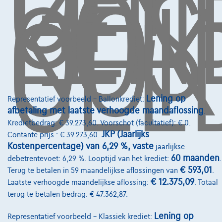
GEL
LEN
KOS
OOK
GEL
Diensten & Oplossingen
Pechverhelping verzekering
Financiering
Autoverzekering
Lening op
Representatief voorbeeld – Ballonkrediet:
Lease en persoonlijke lease
afbetaling met laatste verhoogde maandaflossing
.
Kredietbedrag: € 39.273,60. Voorschot (facultatief): € 0.
Over Ons
JKP (Jaarlijks
Contante prijs : € 39.273,60.
Kostenpercentage) van 6,29 %, vaste
jaarlijkse
Word klant
60 maanden
debetrentevoet: 6,29 %. Looptijd van het krediet:
.
Wie zijn we
€ 593,01
Terug te betalen in 59 maandelijkse aflossingen van
.
€ 12.375,09
Laatste verhoogde maandelijkse aflossing:
. Totaal
Kwaliteitscharter
terug te betalen bedrag: € 47.362,87.
Onze dealers
Lening op
Representatief voorbeeld – Klassiek krediet: