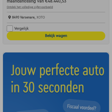
maandaflossing van
€48.440,53
Ontdek het volledige cijfervoorbeeld
8490 Varsenare,
XOTO
Vergelijk
Bekijk wagen