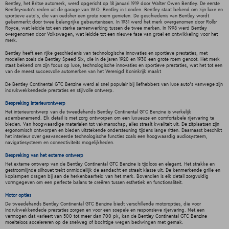
Bentley, het Britse automerk, werd opgericht op 18 januari 1919 door Walter Owen Bentley. De eerste
Bentley-auto's reden uit de garage van W.O. Bentley in Londen. Bentley staat bekend om zijn luxe en
sportieve auto's, die van oudsher een grote roem genieten. De geschiedenis van Bentley wordt
gekenmerkt door twee belangrijke gebeurtenissen. In 1931 werd het merk overgenomen door Rolls-
Royce, wat leidde tot een sterke samenwerking tussen de twee merken. In 1998 werd Bentley
overgenomen door Volkswagen, wat leidde tot een nieuwe fase van groei en ontwikkeling voor het
merk.
Bentley heeft een rijke geschiedenis van technologische innovaties en sportieve prestaties, met
modellen zoals de Bentley Speed Six, die in de jaren 1920 en 1930 een grote roem genoot. Het merk
staat bekend om zijn focus op luxe, technologische innovaties en sportieve prestaties, wat het tot een
van de meest succesvolle automerken van het Verenigd Koninkrijk maakt
De Bentley Continental GTC Benzine werd al snel populair bij liefhebbers van luxe auto's vanwege zijn
indrukwekkendede prestaties en stijlvolle ontwerp.
Bespreking interieurontwerp
Het interieurontwerp van de tweedehands Bentley Continental GTC Benzine is werkelijk
adembenemend. Elk detail is met zorg ontworpen om een luxueuze en comfortabele rijervaring te
bieden. Van hoogwaardige materialen tot vakmanschap, alles straalt kwaliteit uit. De zitplaatsen zijn
ergonomisch ontworpen en bieden uitstekende ondersteuning tijdens lange ritten. Daarnaast beschikt
het interieur over geavanceerde technologische functies zoals een hoogwaardig audiosysteem,
navigatiesysteem en connectiviteits mogelijkheden.
Bespreking van het externe ontwerp
Het externe ontwerp van de Bentley Continental GTC Benzine is tijdloos en elegant. Het strakke en
gestroomlijnde silhouet trekt onmiddellijk de aandacht en straalt klasse uit. De kenmerkende grille en
koplampen dragen bij aan de herkenbaarheid van het merk. Bovendien is elk detail zorgvuldig
vormgegeven om een perfecte balans te creëren tussen esthetiek en functionaliteit.
Motor opties
De tweedehands Bentley Continental GTC Benzine biedt verschillende motoropties, die voor
indrukwekkendede prestaties zorgen en voor een soepele en responsieve rijervaring. Met een
vermogen dat varieert van 500 tot meer dan 700 pk, kan de Bentley Continental GTC Benzine
moeiteloos accelereren op de snelweg of bochtige wegen bedwingen met gemak.