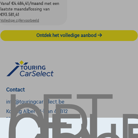
Vanaf
€4.484,41
/maand
met een
laatste maandaflossing van
€93.581,41
Volledige cijfervoorbeeld
Ontdek het volledige aanbod
LET
OP,
Contact
info@touringcarselect.be
Koning Albert II-laan 4, B12
1000 Brussel