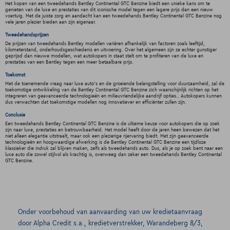
Het kopen van een tweedehands Bentley Continental GTC Benzine biedt een unieke kans om te
genieten van de luxe en prestaties van dit iconische model tegen een lagere prijs dan een nieuw
voertuig. Met de juiste zorg en aandacht kan een tweedehands Bentley Continental GTC Benzine nog
vele jaren plezier bieden aan zijn eigenaar.
Tweedehandsprijzen
De prijzen van tweedehands Bentley modellen variëren afhankelijk van factoren zoals leeftijd,
kilometerstand, onderhoudsgeschiedenis en uitvoering. Over het algemeen zijn ze echter gunstiger
geprijsd dan nieuwe modellen, wat autokopers in staat stelt om te profiteren van de luxe en
prestaties van een Bentley tegen een meer betaalbare prijs.
Toekomst
Met de toenemende vraag naar luxe auto's en de groeiende belangstelling voor duurzaamheid, zal de
toekomstige ontwikkeling van de Bentley Continental GTC Benzine zich waarschijnlijk richten op het
integreren van geavanceerde technologieën en milieuvriendelijke aandrijf opties.. Autokopers kunnen
dus verwachten dat toekomstige modellen nog innovatiever en efficiënter zullen zijn.
Conclusie
Een tweedehands Bentley Continental GTC Benzine is de ultieme keuze voor autokopers die op zoek
zijn naar luxe, prestaties en betrouwbaarheid. Het model heeft door de jaren heen bewezen dat het
niet alleen elegantie uitstraalt, maar ook een plezierige rijervaring biedt. Met zijn geavanceerde
technologieën en hoogwaardige afwerking is de Bentley Continental GTC Benzine een tijdloze
klassieker die indruk zal blijven maken, zelfs als tweedehands auto. Dus, als je op zoek bent naar een
luxe auto die zowel stijlvol als krachtig is, overweeg dan zeker een tweedehands Bentley Continental
GTC Benzine.
Onder voorbehoud van aanvaarding van uw kredietaanvraag
door Alpha Credit s.a., kredietverstrekker, Warandeberg 8/3,