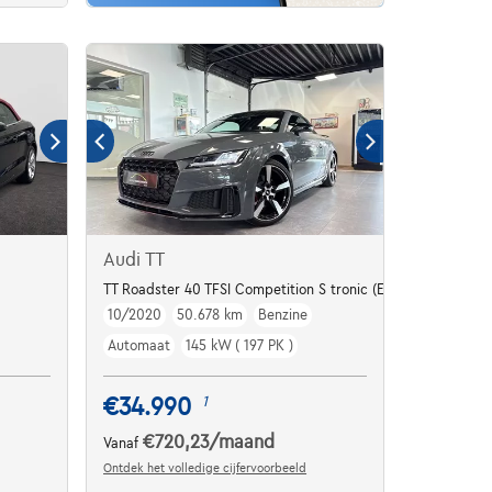
Audi TT
TT Roadster 40 TFSI Competition S tronic (EU6AP)
10/2020
50.678 km
Benzine
Automaat
145 kW ( 197 PK )
€34.990
1
€720,23
/maand
Vanaf
Ontdek het volledige cijfervoorbeeld