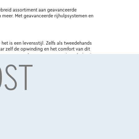
tgebreid assortiment aan geavanceerde
 meer. Met geavanceerde rijhulpsystemen en
 het is een levensstijl. Zelfs als tweedehands
aar zelf de opwinding en het comfort van dit
OST
n voor een auto, maar voor een investering in
ssel, BTW BE 0445.781.316, RPM Brussel. Adverteerder:
9 0767, RPM Brussel.
Over Ons