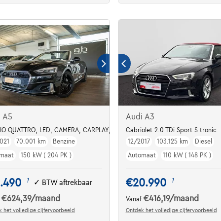
i A5
Audi A3
IO QUATTRO, LED, CAMERA, CARPLAY, NAVI
Cabriolet 2.0 TDi Sport S tronic
021
70.001 km
Benzine
12/2017
103.125 km
Diesel
maat
150 kW ( 204 PK )
Automaat
110 kW ( 148 PK )
.490
€20.990
1
1
✓
BTW aftrekbaar
€624,39
/maand
€416,19
/maand
f
Vanaf
 het volledige cijfervoorbeeld
Ontdek het volledige cijfervoorbeeld