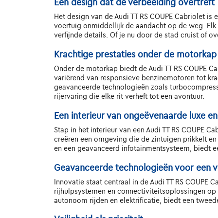
Een design dat de verbeelding overtreft
Het design van de Audi TT RS COUPE Cabriolet is e
voertuig onmiddellijk de aandacht op de weg. Elk 
verfijnde details. Of je nu door de stad cruist of
Krachtige prestaties onder de motorkap
Onder de motorkap biedt de Audi TT RS COUPE Cabr
variërend van responsieve benzinemotoren tot krac
geavanceerde technologieën zoals turbocompressi
rijervaring die elke rit verheft tot een avontuur.
Een interieur van ongeëvenaarde luxe e
Stap in het interieur van een Audi TT RS COUPE C
creëren een omgeving die de zintuigen prikkelt en
en een geavanceerd infotainmentsysteem, biedt e
Geavanceerde technologieën voor een v
Innovatie staat centraal in de Audi TT RS COUPE C
rijhulpsystemen en connectiviteitsoplossingen op m
autonoom rijden en elektrificatie, biedt een twee