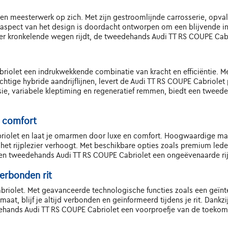
en meesterwerk op zich. Met zijn gestroomlijnde carrosserie, opva
aspect van het design is doordacht ontworpen om een blijvende indr
 over kronkelende wegen rijdt, de tweedehands Audi TT RS COUPE Cabr
iolet een indrukwekkende combinatie van kracht en efficiëntie. 
htige hybride aandrijflijnen, levert de Audi TT RS COUPE Cabriole
e, variabele kleptiming en regeneratief remmen, biedt een tweed
n comfort
abriolet en laat je omarmen door luxe en comfort. Hoogwaardige m
 het rijplezier verhoogt. Met beschikbare opties zoals premium led
en tweedehands Audi TT RS COUPE Cabriolet een ongeëvenaarde rije
erbonden rit
abriolet. Met geavanceerde technologische functies zoals een geïnt
aat, blijf je altijd verbonden en geïnformeerd tijdens je rit. Dan
dehands Audi TT RS COUPE Cabriolet een voorproefje van de toekoms