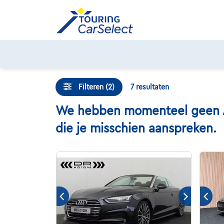
Skip
to
content
Filteren (2)
7
resultaten
We hebben momenteel geen Aud
die je misschien aanspreken.