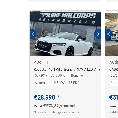
Audi TT
Aud
Roadster 40 TFSI S tronic / NAV / LED / 19" / CLIM
CABR
03/2019
73.000 km
Benzine
03/2
Automaat
145 kW ( 197 PK )
Auto
€28.990
€31
1
€574,82
/maand
Vanaf
Vana
Ontdek het volledige cijfervoorbeeld
Ontdek