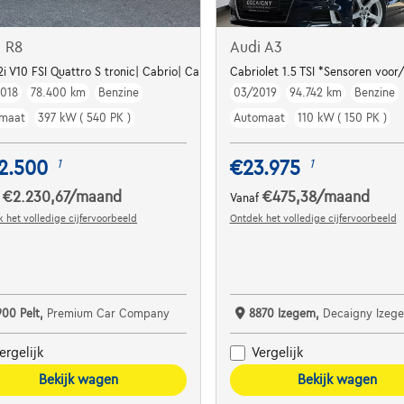
i R8
Audi A3
2i V10 FSI Quattro S tronic| Cabrio| Carbon| Ceramic
Cabriolet 1.5 TSI *Sensoren voo
018
78.400 km
Benzine
03/2019
94.742 km
Benzine
maat
397 kW ( 540 PK )
Automaat
110 kW ( 150 PK )
2.500
€23.975
1
1
€2.230,67
/maand
€475,38
/maand
f
Vanaf
 het volledige cijfervoorbeeld
Ontdek het volledige cijfervoorbeeld
900 Pelt,
Premium Car Company
8870 Izegem,
Decaigny Izeg
ergelijk
Vergelijk
Bekijk wagen
Bekijk wagen