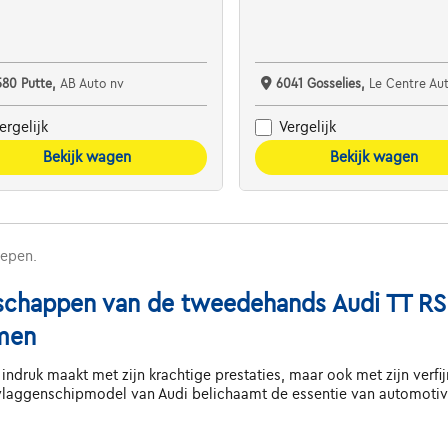
580 Putte,
AB Auto nv
6041 Gosselies,
Le Centre Automob
ergelijk
Vergelijk
Bekijk wagen
Bekijk wagen
repen.
nschappen van de tweedehands Audi TT RS 
men
indruk maakt met zijn krachtige prestaties, maar ook met zijn verfi
aggenschipmodel van Audi belichaamt de essentie van automotive ex