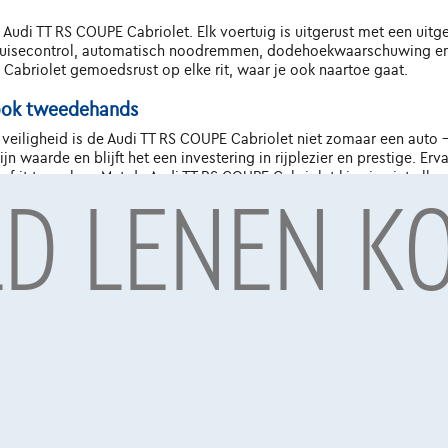
s Audi TT RS COUPE Cabriolet. Elk voertuig is uitgerust met een ui
cruisecontrol, automatisch noodremmen, dodehoekwaarschuwing en
 Cabriolet gemoedsrust op elke rit, waar je ook naartoe gaat.
, ook tweedehands
n veiligheid is de Audi TT RS COUPE Cabriolet niet zomaar een auto -
 waarde en blijft het een investering in rijplezier en prestige. Erv
LD LENEN K
it te maken. Met de Audi TT RS COUPE Cabriolet kies je niet allee
rijplezier.
ag door Alpha Credit s.a., kredietverstrekker, Warandeberg 8/3, 1000 Bru
oulevard Albert II 4, B12, 1000 Brussel, BTW BE 1003.765.106, BE93 0019 663
Diensten & Oplossingen