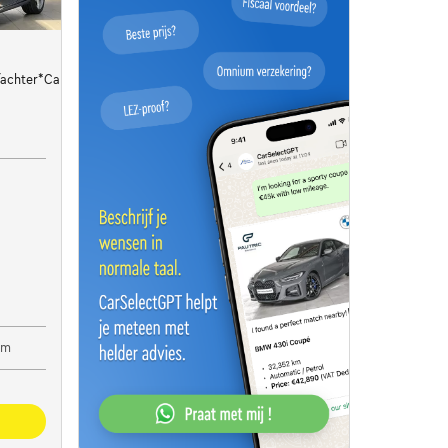
r/achter*Carplay*Navigatie
em