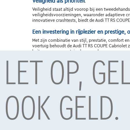
Veiligheid als prioriteit
Veiligheid staat altijd voorop bij een tweedehand
veiligheidsvoorzieningen, waaronder adaptieve 
innovatieve crashtests, biedt de Audi TT RS COUPE
Een investering in rijplezier en prestige
Met zijn combinatie van stijl, prestatie, comfort e
voertuig behoudt de Audi TT RS COUPE Cabriolet zijn
LET OP, GE
buitengewone voertuig door vandaag nog een proefr
rijplezier en prestige die blijft lonen voor jarenlang 
OOK GELD.
Onder voorbehoud van aanvaarding van uw kredietaanvra
TCS Mobility S.A., agent in bijkomstige hoedanigheid, B
Contact