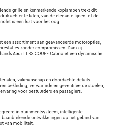
llende grille en kenmerkende koplampen trekt dit
uk achter te laten, van de elegante lijnen tot de
iolet is een lust voor het oog.
Met een assortiment aan geavanceerde motoropties,
t prestaties zonder compromissen. Dankzij
ehands Audi TT RS COUPE Cabriolet een dynamische
aterialen, vakmanschap en doordachte details
eren bekleding, verwarmde en geventileerde stoelen,
rvaring voor bestuurders en passagiers.
egreerd infotainmentsysteem, intelligente
kzij baanbrekende ontwikkelingen op het gebied van
t van mobiliteit.