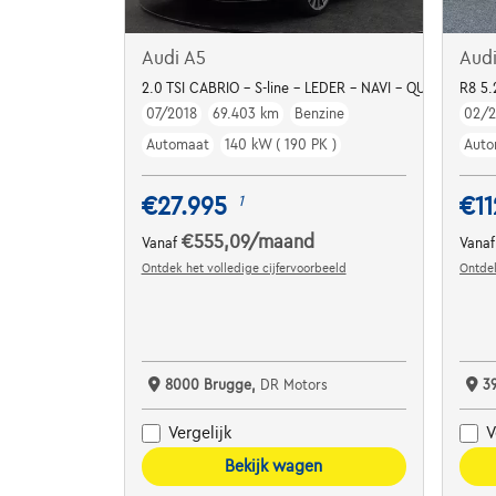
Audi A5
Aud
2.0 TSI CABRIO - S-line - LEDER - NAVI - QUATTRO
R8 5.
07/2018
69.403 km
Benzine
02/2
Automaat
140 kW ( 190 PK )
Auto
€27.995
€11
1
€555,09
/maand
Vanaf
Vana
Ontdek het volledige cijfervoorbeeld
Ontdek
8000 Brugge,
DR Motors
3
Vergelijk
V
Bekijk wagen