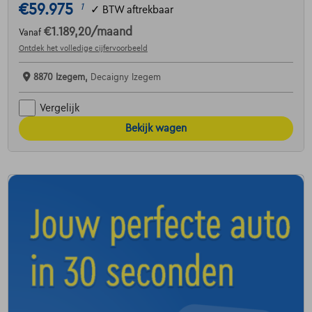
€59.975
1
✓
BTW aftrekbaar
€1.189,20
/maand
Vanaf
Ontdek het volledige cijfervoorbeeld
8870 Izegem,
Decaigny Izegem
Vergelijk
Bekijk wagen