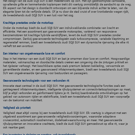
Het design van de Audi SQ8 SUV is een meesterwerk op zich. Met zijn gestroomlijnde carrosserie,
opvallende grille en kenmerkende koplampen trekt dit voertuig onmiddellijk de aandacht op de weg.
Elk aspect van het design is doordacht ontworpen om een blijvende indruk achter te laten, van de
elegante lijnen tot de verfijnde details. Of je nu door de stad cruist of over kronkelende wegen rijdt,
de tweedehands Audi SQ8 SUV is een lust voor het oog.
Krachtige prestaties onder de motorkap
Onder de motorkap biedt de Audi SQ8 SUV een indrukwekkende combinatie van kracht en
efficiëntie. Met een assortiment aan geavanceerde motoropties, variërend van responsieve
benzinemotoren tot krachtige hybride aandrijflijnen, levert de Audi SQ8 SUV prestaties zonder
compromissen. Dankzij geavanceerde technologieën zoals turbocompressie, variabele kleptiming en
regeneratief remmen, biedt een tweedehands Audi SQ8 SUV een dynamische rijervaring die elke rit
verheft tot een avontuur.
Een interieur van ongeëvenaarde luxe en comfort
Stap in het interieur van een Audi SQ8 SUV en laat je omarmen door luxe en comfort. Hoogwaardige
materialen, vakmanschap en doordachte details creëren een omgeving die de zintuigen prikkelt en
het rijplezier verhoogt. Met beschikbare opties zoals premium lederen bekleding, verwarmde en
geventileerde stoelen, en een geavanceerd infotainmentsysteem, biedt een tweedehands Audi SQ8
SUV een ongeëvenaarde rijervaring voor bestuurders en passagiers.
Geavanceerde technologieën voor een verbonden rit
Innovatie staat centraal in de Audi SQ8 SUV. Met geavanceerde technologische functies zoals een
geïntegreerd infotainmentsysteem, intelligente rijhulpsystemen en connectiviteitsoplossingen op maat,
blijf je altijd verbonden en geïnformeerd tijdens je rit. Dankzij baanbrekende ontwikkelingen op het
gebied van autonoom rijden en elektrificatie, biedt een tweedehands Audi SQ8 SUV een voorproefje
van de toekomst van mobiliteit.
Veiligheid als prioriteit
Veiligheid staat altijd voorop bij een tweedehands Audi SQ8 SUV. Elk voertuig is uitgerust met een
uitgebreid assortiment aan geavanceerde veiligheidsvoorzieningen, waaronder adaptieve
cruisecontrol, automatisch noodremmen, dodehoekwaarschuwing en meer. Met geavanceerde
rijhulpsystemen en innovatieve crashtests, biedt de Audi SQ8 SUV gemoedsrust op elke rit, waar je
ook naartoe gaat.