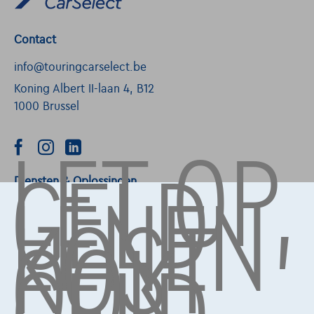
Contact
info@touringcarselect.be
Koning Albert II-laan 4, B12
1000 Brussel
LET OP,
GELD
LENEN
Diensten & Oplossingen
KOST
OOK
Pechverhelping verzekering
Financiering
Autoverzekering
Lease en persoonlijke lease