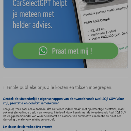
1. Finale publieke prijs alle kosten en taksen inbegrepen.
Ontdek de uitzonderlijke eigenschappen van de tweedehands Audi SQ8 SUV: Waar
stijl, prestatie en comfort samenkomen
Ben je op zoek naar een automodel dat niet alleen indruk maakt met zijn krachtige prestaties, maar
ook met zijn verfijnde design en luxueuze interieur? Maak kennis met de tweedehands Audi SQ8 SUV.
Dit vlaggenschipmodel van Audi belichaamt de essentie van automotive excellentie en biedt een
rijervaring die alle verwachtingen overtreft.
Een design dat de verbeelding overtreft