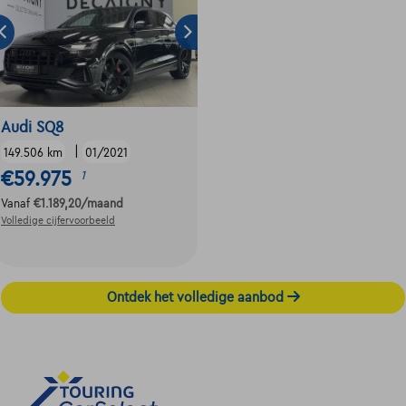
Audi SQ8
|
149.506 km
01/2021
€59.975
1
Vanaf
€1.189,20
/maand
Volledige cijfervoorbeeld
Ontdek het volledige aanbod