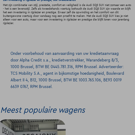
Een investering in rijplezier en prestige, ook tweedehands
Met zijn combinatie van stijl, prestatie, comfort en veiligheid is de Audi SQ8 SUV niet zomaar een auto
- het is een levensstijl. Zelfs als tweedehands voertuig behoudt de Audi SQ8 SUV zijn waarde en blijft
het een investering in rijplezier en prestige. Ervaar zelf de opwinding en het comfort van dit
buitengewone voertuig door vandaag nog een proefrit te maken. Met de Audi SQ8 SUV kies je niet
alleen voor een auto, maar voor een investering in rijplezier en prestige die blijft lonen voor jarenlang
rijplezier.
Onder voorbehoud van aanvaarding van uw kredietaanvraag
door Alpha Credit s.a., kredietverstrekker, Warandeberg 8/3,
1000 Brussel, BTW BE 0445.781.316, RPM Brussel. Adverteerder:
TCS Mobility S.A., agent in bijkomstige hoedanigheid, Boulevard
Albert II 4, B12, 1000 Brussel, BTW BE 1003.765.106, BE93 0019
6639 0767, RPM Brussel.
Meest populaire wagens