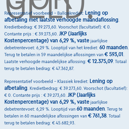
GELD.
Over Ons
Lening op
Representatief voorbeeld – Ballonkrediet:
Word klant
afbetaling met laatste verhoogde maandaflossing
.
Kredietbedrag: € 39.273,60. Voorschot (facultatief): € 0.
Wie zijn we
JKP (Jaarlijks
Contante prijs : € 39.273,60.
Kostenpercentage) van 6,29 %, vaste
jaarlijkse
Kwaliteitscharter
60 maanden
debetrentevoet: 6,29 %. Looptijd van het krediet:
.
Onze dealers
€ 593,01
Terug te betalen in 59 maandelijkse aflossingen van
.
€ 12.375,09
Laatste verhoogde maandelijkse aflossing:
. Totaal
Onze partners
terug te betalen bedrag: € 47.362,87.
Onze team
Lening op
Representatief voorbeeld – Klassiek krediet:
Contact
afbetaling
. Kredietbedrag: € 39.273,60. Voorschot (facultatief):
JKP (Jaarlijks
€ 0. Contante prijs : € 39.273,60.
Kostenpercentage) van 6,29 %, vaste
jaarlijkse
60 maanden
debetrentevoet: 6,29 %. Looptijd van
. Terug te
@2024 TCS Mobility SA/NV Copyright
€ 761,38
betalen in 60 maandelijkse aflossingen van
. Totaal
terug te betalen bedrag: € 45.682,93.
Algemene Voorwaarden