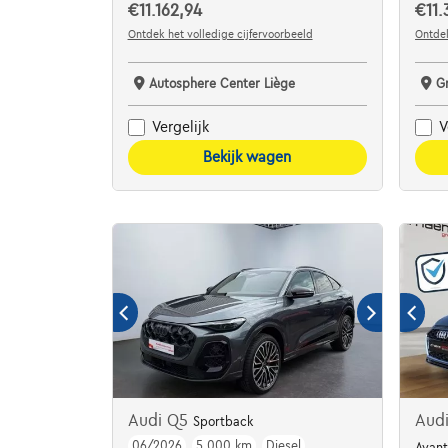
€11.162,94
€11.
Ontdek het volledige cijfervoorbeeld
Ontdek
Autosphere Center Liège
G
Vergelijk
V
Bekijk wagen
Audi Q5
Aud
Sportback
06/2026
5.000 km
Diesel
Avant