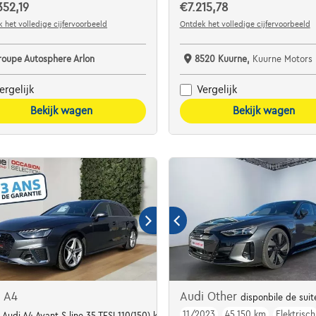
352,19
€7.215,78
 het volledige cijfervoorbeeld
Ontdek het volledige cijfervoorbeeld
roupe Autosphere Arlon
8520 Kuurne,
Kuurne Motors
ergelijk
Vergelijk
Bekijk wagen
Bekijk wagen
i A4
Audi Other
disponbile de suit
11/2023
45.150 km
Elektrisch
 Audi A4 Avant S line 35 TFSI 110(150) kW(PS) S tronic