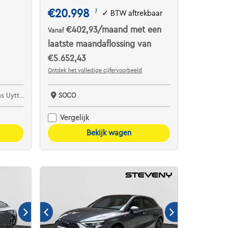
€20.998
1
✓
BTW aftrekbaar
€402,93
/maand
met een
Vanaf
laatste maandaflossing van
€5.652,43
Ontdek het volledige cijfervoorbeeld
tendaele
SOCO
Vergelijk
Bekijk wagen