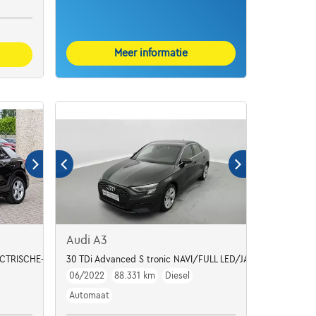
Meer informatie
Audi A3
CTRISCHE-KOFFER*VIRTUALCOCKPIT*LEDER*
30 TDi Advanced S tronic NAVI/FULL LED/JA17/PDC
06/2022
88.331 km
Diesel
Automaat