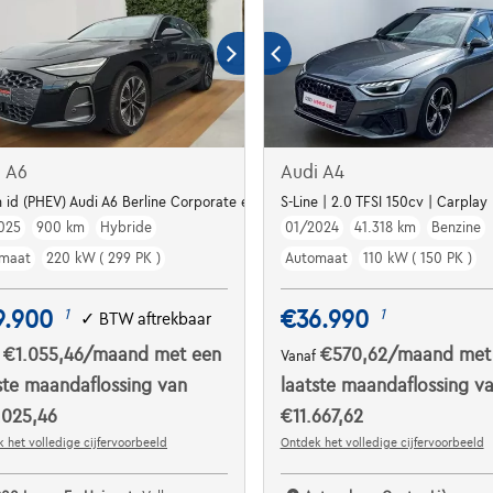
i A6
Audi A4
eurs Av+Ar | Virtual Cockpit | Sonos | Sièges
n id (PHEV) Audi A6 Berline Corporate e-hybrid quattro 220 kW S tronic
S-Line | 2.0 TFSI 150cv | Carplay
025
900 km
Hybride
01/2024
41.318 km
Benzine
maat
220 kW ( 299 PK )
Automaat
110 kW ( 150 PK )
9.900
€36.990
1
1
✓
BTW aftrekbaar
€1.055,46
/maand
met een
€570,62
/maand
met
f
Vanaf
ste maandaflossing van
laatste maandaflossing v
.025,46
€11.667,62
 het volledige cijfervoorbeeld
Ontdek het volledige cijfervoorbeeld