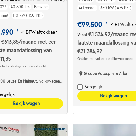
022
40.800 km
Benzine
Automaat
350 kW ( 476 PK )
maat
110 kW ( 150 PK )
€99.500
1
✓
BTW aftre
.990
1
✓
BTW aftrekbaar
€1.534,92
/maand
me
Vanaf
€613,85
/maand
met een
f
laatste maandaflossing v
ste maandaflossing van
€31.384,92
11,35
Ontdek het volledige cijfervoorbeeld
 het volledige cijfervoorbeeld
Groupe Autosphere Arlon
900 Leuze-En-Hainaut,
Volkswagen D'Haene Leuze
Vergelijk
ergelijk
Bekijk wagen
Bekijk wagen