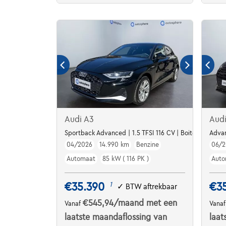
Audi A3
Aud
Sportback Advanced | 1.5 TFSI 116 CV | Boite auto | Cam
Advan
04/2026
14.990 km
Benzine
06/2
Automaat
85 kW ( 116 PK )
Auto
€35.390
€3
1
✓
BTW aftrekbaar
€545,94
/maand
met een
Vanaf
Vana
laatste maandaflossing van
laat