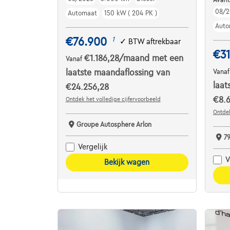
08/2
Automaat
150 kW ( 204 PK )
Auto
€76.900
1
✓
BTW aftrekbaar
€31
€1.186,28
/maand
met een
Vanaf
laatste maandaflossing van
Vana
laat
€24.256,28
€8.6
Ontdek het volledige cijfervoorbeeld
Ontdek
Groupe Autosphere Arlon
7
Vergelijk
V
Bekijk wagen