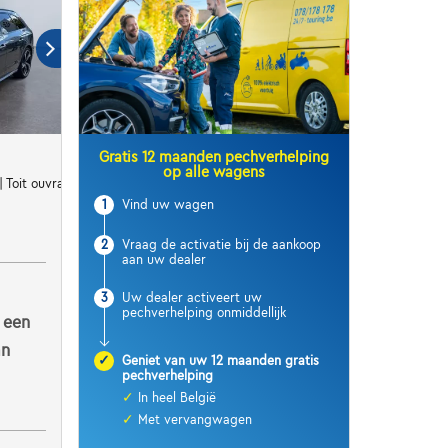
Gratis 12 maanden pechverhelping
op alle wagens
 | Toit ouvrant | Caméra | Sièges Av chauffants
1
Vind uw wagen
2
Vraag de activatie bij de aankoop
aan uw dealer
3
Uw dealer activeert uw
pechverhelping onmiddellijk
 een
an
✓
Geniet van uw 12 maanden gratis
pechverhelping
✓
In heel België
✓
Met vervangwagen