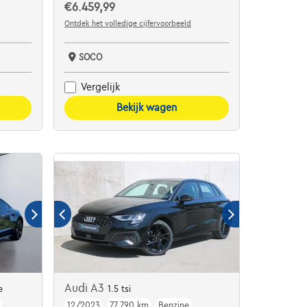
€6.459,99
Ontdek het volledige cijfervoorbeeld
SOCO
Vergelijk
Bekijk wagen
Audi A3
e
1.5 tsi
12/2023
77.790 km
Benzine