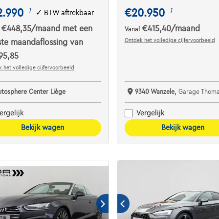
2.990
€20.950
1
1
✓
BTW aftrekbaar
€448,35
/maand
met een
€415,40
/maand
f
Vanaf
Ontdek het volledige cijfervoorbeeld
ste maandaflossing van
95,85
 het volledige cijfervoorbeeld
utosphere Center Liège
9340 Wanzele,
Garage Thomas Uyt
ergelijk
Vergelijk
Bekijk wagen
Bekijk wagen