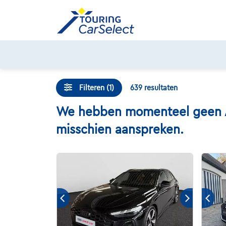
Skip
to
content
Filteren (1)
639
resultaten
We hebben momenteel geen Aud
misschien aanspreken.