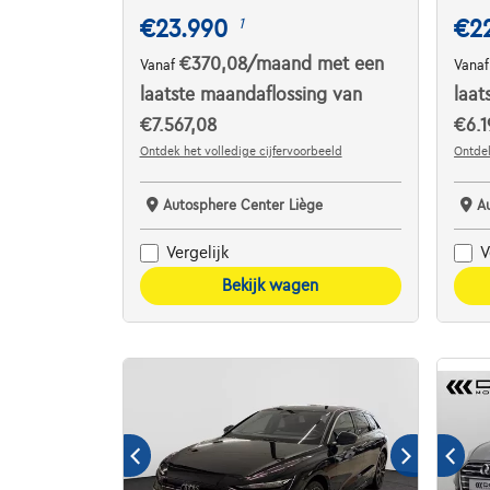
€23.990
€2
1
€370,08
/maand
met een
Vanaf
Vana
laatste maandaflossing van
laat
€7.567,08
€6.1
Ontdek het volledige cijfervoorbeeld
Ontdek
Autosphere Center Liège
A
Vergelijk
V
Bekijk wagen