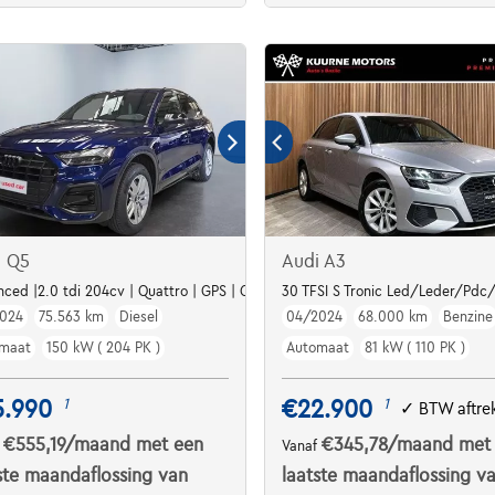
i Q5
Audi A3
era | GPS | Carplay | + kit hiver | kms evolu
ced |2.0 tdi 204cv | Quattro | GPS | Caméra | Carplay | Attelage
30 TFSI S Tronic Led/Leder/Pdc/
024
75.563 km
Diesel
04/2024
68.000 km
Benzine
maat
150 kW ( 204 PK )
Automaat
81 kW ( 110 PK )
5.990
€22.900
1
1
✓
BTW aftre
€555,19
/maand
met een
€345,78
/maand
met
f
Vanaf
ste maandaflossing van
laatste maandaflossing v