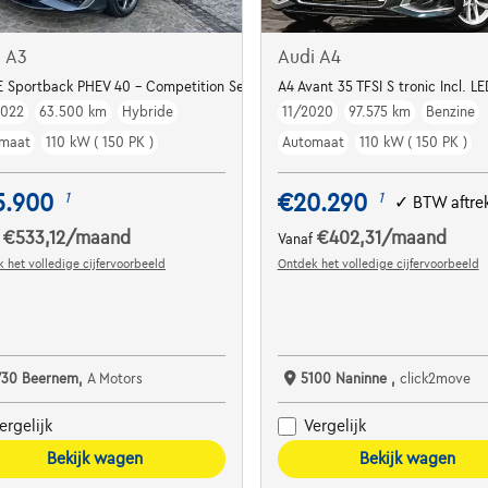
i A3
Audi A4
tronic
E Sportback PHEV 40 - Competition Seats
A4 Avant 35 TFSI S tronic Incl. L
2022
63.500 km
Hybride
11/2020
97.575 km
Benzine
maat
110 kW ( 150 PK )
Automaat
110 kW ( 150 PK )
5.900
€20.290
1
1
✓
BTW aftre
€533,12
/maand
€402,31
/maand
f
Vanaf
 het volledige cijfervoorbeeld
Ontdek het volledige cijfervoorbeeld
730 Beernem,
A Motors
5100 Naninne ,
click2move
ergelijk
Vergelijk
Bekijk wagen
Bekijk wagen