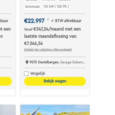
Automaat
110 kW ( 150 PK )
€22.997
1
kbaar
✓
BTW aftrekbaar
t een
€347,24
/maand
met een
Vanaf
an
laatste maandaflossing van
€7.246,34
Ontdek het volledige cijfervoorbeeld
9070 Destelbergen,
Garage Debersaques
Vergelijk
Bekijk wagen