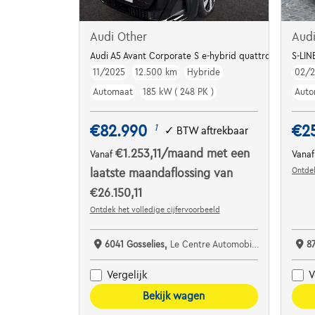
Audi Other
Aud
Audi A5 Avant Corporate S e-hybrid quattro 220 kW S 
S-LIN
11/2025
12.500 km
Hybride
02/
Automaat
185 kW ( 248 PK )
Auto
€82.990
€2
1
✓
BTW aftrekbaar
€1.253,11
/maand
met een
Vanaf
Vana
Ontdek
laatste maandaflossing van
€26.150,11
Ontdek het volledige cijfervoorbeeld
6041 Gosselies,
Le Centre Automobile Audi
8
Vergelijk
V
Bekijk wagen