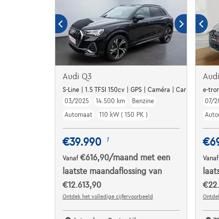
Audi Q3
Aud
S-Line | 1.5 TFSI 150cv | GPS | Caméra | Carplay | Capt
e-tro
03/2025
14.500 km
Benzine
07/2
Automaat
110 kW ( 150 PK )
Auto
€39.990
€6
1
€616,90
/maand
met een
Vanaf
Vana
laatste maandaflossing van
laat
€12.613,90
€22
Ontdek het volledige cijfervoorbeeld
Ontdek