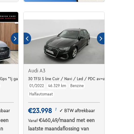
Audi A3
Gps *1j garantie*
30 TFSI S line Cuir / Navi / Led / PDC av+ar
01/2022
46.329 km
Benzine
Halfautomaat
€23.998
1
kbaar
✓
BTW aftrekbaar
 een
€460,49
/maand
met een
Vanaf
an
laatste maandaflossing van