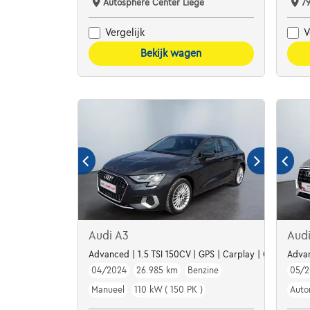
Autosphere Center Liège
7
Vergelijk
V
Bekijk wagen
Audi A3
Aud
Advanced | 1.5 TSI 150CV | GPS | Carplay | Cuir
Advan
04/2024
26.985 km
Benzine
05/2
Manueel
110 kW ( 150 PK )
Auto