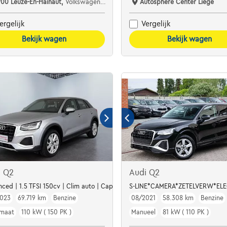
900 Leuze-En-Hainaut,
Volkswagen D'Haene Leuze
Autosphere Center Liège
ergelijk
Vergelijk
Bekijk wagen
Bekijk wagen
i Q2
Audi Q2
ced | 1.5 TFSI 150cv | Clim auto | Capteur AV+AR| Bluetooth | GPS
S-LINE*CAMERA*ZETELVERW*ELE
023
69.719 km
Benzine
08/2021
58.308 km
Benzine
maat
110 kW ( 150 PK )
Manueel
81 kW ( 110 PK )