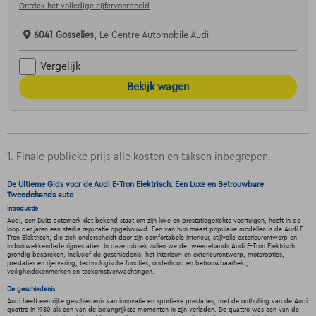
Ontdek het volledige cijfervoorbeeld
6041 Gosselies,
Le Centre Automobile Audi
Vergelijk
Bekijk wagen
1. Finale publieke prijs alle kosten en taksen inbegrepen.
De Ultieme Gids voor de Audi E-Tron Elektrisch: Een Luxe en Betrouwbare
Tweedehands auto
Introductie
Audi, een Duits automerk dat bekend staat om zijn luxe en prestatiegerichte voertuigen, heeft in de
loop der jaren een sterke reputatie opgebouwd. Een van hun meest populaire modellen is de Audi E-
Tron Elektrisch, die zich onderscheidt door zijn comfortabele interieur, stijlvolle exterieurontwerp en
indrukwekkendede rijprestaties. In deze rubriek zullen we de tweedehands Audi E-Tron Elektrisch
grondig bespreken, inclusief de geschiedenis, het interieur- en exterieurontwerp, motoropties,
prestaties en rijervaring, technologische functies, onderhoud en betrouwbaarheid,
veiligheidskenmerken en toekomstverwachtingen.
De geschiedenis
Audi heeft een rijke geschiedenis van innovatie en sportieve prestaties, met de onthulling van de Audi
quattro in 1980 als een van de belangrijkste momenten in zijn verleden. De quattro was een van de