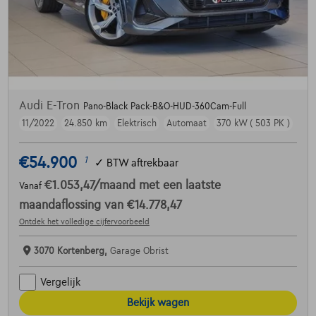
Audi E-Tron
Pano-Black Pack-B&O-HUD-360Cam-Full
11/2022
24.850 km
Elektrisch
Automaat
370 kW ( 503 PK )
€54.900
1
✓
BTW aftrekbaar
€1.053,47
/maand
met een laatste
Vanaf
maandaflossing van
€14.778,47
Ontdek het volledige cijfervoorbeeld
3070 Kortenberg,
Garage Obrist
Vergelijk
Bekijk wagen