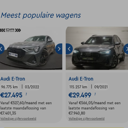
Meest populaire wagens
Audi E-Tron
Audi E-Tron
|
|
96.775 km
03/2022
115.257 km
09/2021
€27.495
€29.499
1
1
Vanaf
€527,60
/maand
met een
Vanaf
€566,05
/maand
met een
laatste maandaflossing van
laatste maandaflossing van
€7.401,35
€7.940,80
Volledige cijfervoorbeeld
Volledige cijfervoorbeeld