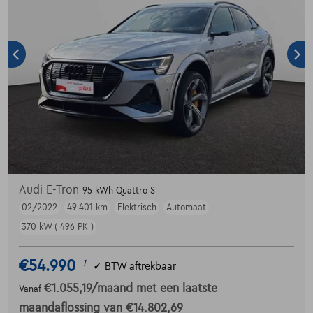
Audi E-Tron
95 kWh Quattro S
02/2022
49.401 km
Elektrisch
Automaat
370 kW ( 496 PK )
€54.990
1
✓
BTW aftrekbaar
€1.055,19
/maand
met een laatste
Vanaf
maandaflossing van
€14.802,69