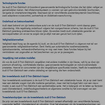
Technologische functies
De Audi E-Tron Elektrisch zit boordevol geavanceerde technologische functies die het rijden veiliger en
gemakkelijker maken. Het infotainmentsysteem is voorzien van een gebruiksvriendelijk touchscreen,
navigatie en smartphone-integratie. Daarnaast zijn er verschillende assistentiesystemen beschikbaar,
zoals adaptieve cruisecontrol, parkeerhulp en dodehoekwaarschuwing.
Onderhoud en betrouwbaarheid
Audi staat bekend om zijn betrouwbare auto's en de Audi E-Tron Elektrisch vormt daarop geen
uitzondering. Mits regelmatig onderhoud volgens het voorgeschreven schema, kan de Audi E-Tron
Elektrisch jarenlang probleemloos blijven rijden. Bovendien biedt Audi uitstekende garantie- en
servicepakketten om ervoor te zorgen dat je altijd met een gerust hart kunt rijden.
Veiligheidskenmerken
Veiligheid staat hoog op de agenda bij Audi, en de Audi E-Tron Elektrisch is uitgerust met tal van
geavanceerde veiligheidskenmerken. Denk hierbij aan automatische noodremassistentie,
rijstrookassistentie, verkeersbordherkenning en nog veel meer. Deze functies helpen bij het
verminderen van ongevallen en het beschermen van jou en je passagiers.
Vergelijking met andere modellen
Als we de Audi E-Tron Elektrisch vergelijken met andere modellen in zijn klasse, valt hij op door zijn
premium afwerking, comfortabele interieur, geavanceerde technologieën en indrukwekkendede
prestaties. Hoewel er concurrenten zijn die vergelijkbare specificaties bieden, heeft de tweedehands
Audi E-Tron Elektrisch een unieke uitstraling en rijervaring die hem onderscheidt.
Een tweedehands Audi E-Tron Elektrisch kopen
Voor tweedehands autokopers is de Audi E-Tron Elektrisch een uitstekende keuze. Als je op zoek bent
naar een stabiele wagen met alle moderne gemakken, maar niet het budget hebt voor een nieuw
model, is een Audi E-Tron Elektrisch een aantrekkelijke optie. Het is belangrijk om te letten op factoren
zoals kilometerstand, onderhoudsgeschiedenis en algemene conditie bij het overwegen van een
tweedehands Audi E-Tron Elektrisch.
Tweedehandsprijzen van de tweedehands Audi E-Tron Elektrisch
De prijs van een tweedehands Audi E-Tron Elektrisch varieert afhankelijk van verschillende factoren,
waaronder leeftijd, kilometerstand en uitrusting. Over het algemeen zijn de tweedehandsprijzen van