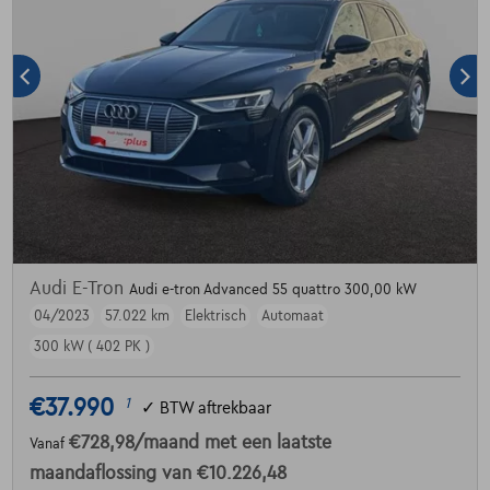
Audi E-Tron
Audi e-tron Advanced 55 quattro 300,00 kW
04/2023
57.022 km
Elektrisch
Automaat
300 kW ( 402 PK )
€37.990
1
✓
BTW aftrekbaar
€728,98
/maand
met een laatste
Vanaf
maandaflossing van
€10.226,48