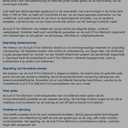
eerste auto's met vierwielaandrijving en heeft een grote invloed gehad op de ontwikkeling van de
sportwagen industrie.
Audi heeft een sterke reputatie opgebouwd in de racewereld, met overwinningen in de Monte Carlo
Rally in 1985 en 1986, en heeft zich ontwikkeld tot een van de meest geprezen automerken van het
wereldwijd. Audi staat bekend om zijn focus op technologische innovaties, luxe en sportieve
prestaties, wat het tot een van de meest succesvolle merken van het Verenigd Koninkrijk maakt
De Audi E-Tron Elektrisch was meteen een succes dankzij zijn elegante design, ruimte en
veelzijdigheid. Sindsdien heeft Audi verschillende generaties van de Audi E-Tron Elektrisch uitgebracht
met verbeteringen op het gebied van technologie, efficiëntie en veiligheidssystemen.
Bespreking interieurontwerp
Het interieur van de Audi E-Tron Elektrisch straalt luxe uit met hoogwaardige materialen en zorgvuldig
vakmanschap. De zitplaatsen bieden veel comfort en ondersteuning voor lange ritten. Het dashboard
is goed georganiseerd en voorzien van een intuïtief infotainment systeem dat gemakkelijk toegankelijk
is. Daarnaast biedt de tweedehands Audi E-Tron Elektrisch voldoende bagageruimte, zodat je
probleemloos al je spullen kunt meenemen.
Bespreking van het externe ontwerp
Het exterieur van de Audi E-Tron Elektrisch is elegant en tijdloos. De strakke lijnen en gedurfde grille
geven de auto een sportieve uitstraling, terwijl de aerodynamische vormgeving bijdraagt aan een
betere brandstofefficiëntie. Bovendien zijn er verschillende kleuropties beschikbaar, waardoor je de
tweedehands Audi E-Tron Elektrisch kunt personaliseren naar jouw smaak.
Motor opties
De Audi E-Tron Elektrisch wordt aangeboden met verschillende motor opties met elk
indrukwekkendede prestaties en een soepele rijervaring. De krachtige motoren zorgen ervoor dat je
moeiteloos kunt accelereren op de snelweg en ook off-road avonturen kunt beleven.
Prestaties en rijervaring
Wat betreft prestaties levert de Audi uitstekende resultaten. Dankzij geavanceerde technologieën
zoals quattro vierwielaandrijving heeft de auto een goede grip op de weg, zelfs onder moeilijke
omstandigheden. Het rijgedrag van de Audi E-Tron Elektrisch is comfortabel en stabiel, waardoor
lange ritten aangenaam zijn.