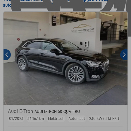
auto Audi E-Tron Elektrisch.
Audi E-Tron
AUDI E-TRON 50 QUATTRO
01/2023
36.167 km
Elektrisch
Automaat
230 kW ( 313 PK )