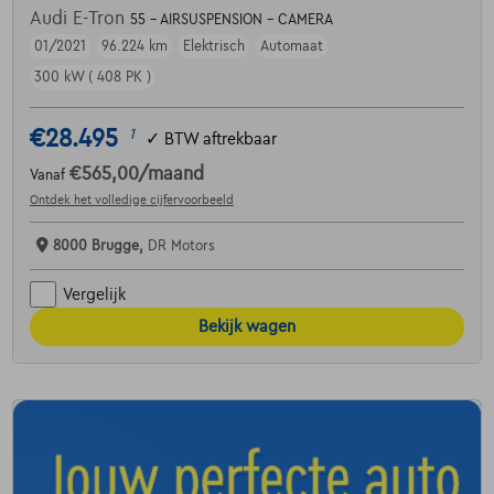
Audi E-Tron
55 - AIRSUSPENSION - CAMERA
01/2021
96.224 km
Elektrisch
Automaat
300 kW ( 408 PK )
€28.495
1
✓
BTW aftrekbaar
€565,00
/maand
Vanaf
Ontdek het volledige cijfervoorbeeld
8000 Brugge,
DR Motors
Vergelijk
Bekijk wagen