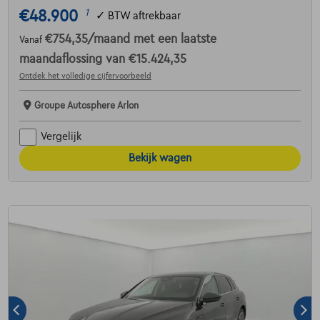
€48.900
1
✓
BTW aftrekbaar
€754,35
/maand
met een laatste
Vanaf
maandaflossing van
€15.424,35
Ontdek het volledige cijfervoorbeeld
Groupe Autosphere Arlon
Vergelijk
Bekijk wagen