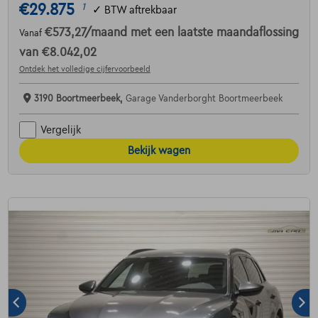
€29.875
1
✓
BTW aftrekbaar
€573,27
/maand
met een laatste maandaflossing
Vanaf
van
€8.042,02
Ontdek het volledige cijfervoorbeeld
3190 Boortmeerbeek,
Garage Vanderborght Boortmeerbeek
Vergelijk
Bekijk wagen