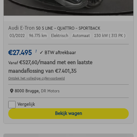
Audi E-Tron
50 S LINE - QUATTRO - SPORTBACK
03/2022
96.775 km
Elektrisch
Automaat
230 kW ( 313 PK )
€27.495
1
✓
BTW aftrekbaar
€527,60
/maand
met een laatste
Vanaf
maandaflossing van
€7.401,35
Ontdek het volledige cijfervoorbeeld
8000 Brugge,
DR Motors
Vergelijk
Bekijk wagen