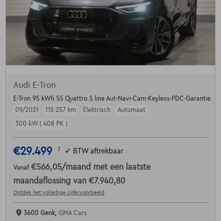
Audi E-Tron
E-Tron 95 kWh 55 Quattro S line Aut-Navi-Cam-Keyless-PDC-Garantie
09/2021
115.257 km
Elektrisch
Automaat
300 kW ( 408 PK )
€29.499
1
✓
BTW aftrekbaar
€566,05
/maand
met een laatste
Vanaf
maandaflossing van
€7.940,80
Ontdek het volledige cijfervoorbeeld
3600 Genk,
GMA Cars