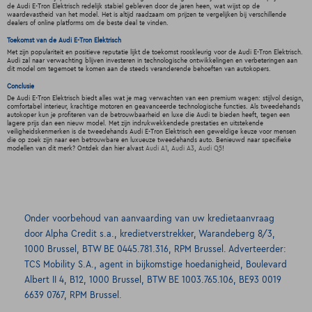
de Audi E-Tron Elektrisch redelijk stabiel gebleven door de jaren heen, wat wijst op de
waardevastheid van het model. Het is altijd raadzaam om prijzen te vergelijken bij verschillende
dealers of online platforms om de beste deal te vinden.
Toekomst van de Audi E-Tron Elektrisch
Met zijn populariteit en positieve reputatie lijkt de toekomst rooskleurig voor de Audi E-Tron Elektrisch.
Audi zal naar verwachting blijven investeren in technologische ontwikkelingen en verbeteringen aan
dit model om tegemoet te komen aan de steeds veranderende behoeften van autokopers.
Conclusie
De Audi E-Tron Elektrisch biedt alles wat je mag verwachten van een premium wagen: stijlvol design,
comfortabel interieur, krachtige motoren en geavanceerde technologische functies. Als tweedehands
autokoper kun je profiteren van de betrouwbaarheid en luxe die Audi te bieden heeft, tegen een
lagere prijs dan een nieuw model. Met zijn indrukwekkendede prestaties en uitstekende
veiligheidskenmerken is de tweedehands Audi E-Tron Elektrisch een geweldige keuze voor mensen
die op zoek zijn naar een betrouwbare en luxueuze tweedehands auto. Benieuwd naar specifieke
modellen van dit merk? Ontdek dan hier alvast
Audi A1
,
Audi A3
,
Audi Q5
!
Onder voorbehoud van aanvaarding van uw kredietaanvraag
door Alpha Credit s.a., kredietverstrekker, Warandeberg 8/3,
1000 Brussel, BTW BE 0445.781.316, RPM Brussel. Adverteerder:
TCS Mobility S.A., agent in bijkomstige hoedanigheid, Boulevard
Albert II 4, B12, 1000 Brussel, BTW BE 1003.765.106, BE93 0019
6639 0767, RPM Brussel.