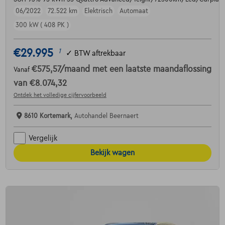
06/2022
72.522 km
Elektrisch
Automaat
300 kW ( 408 PK )
€29.995
1
✓
BTW aftrekbaar
€575,57
/maand
met een laatste maandaflossing
Vanaf
van
€8.074,32
Ontdek het volledige cijfervoorbeeld
8610 Kortemark,
Autohandel Beernaert
Vergelijk
Bekijk wagen