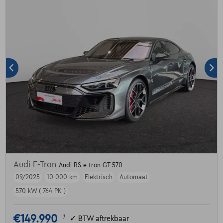
Audi E-Tron
Audi RS e-tron GT 570
09/2025
10.000 km
Elektrisch
Automaat
570 kW ( 764 PK )
€149.990
1
✓
BTW aftrekbaar