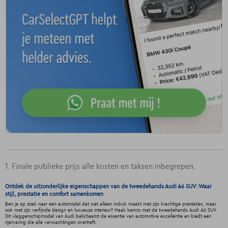
1. Finale publieke prijs alle kosten en taksen inbegrepen.
Ontdek de uitzonderlijke eigenschappen van de tweedehands Audi A6 SUV: Waar
stijl, prestatie en comfort samenkomen
Ben je op zoek naar een automodel dat niet alleen indruk maakt met zijn krachtige prestaties, maar
ook met zijn verfijnde design en luxueuze interieur? Maak kennis met de tweedehands Audi A6 SUV.
Dit vlaggenschipmodel van Audi belichaamt de essentie van automotive excellentie en biedt een
rijervaring die alle verwachtingen overtreft.