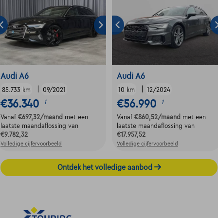
Audi A6
Audi A6
|
|
85.733 km
09/2021
10 km
12/2024
€36.340
€56.990
1
1
Vanaf
€697,32
/maand
met een
Vanaf
€860,52
/maand
met een
laatste maandaflossing van
laatste maandaflossing van
€9.782,32
€17.957,52
Volledige cijfervoorbeeld
Volledige cijfervoorbeeld
Ontdek het volledige aanbod