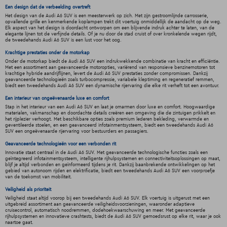
Een design dat de verbeelding overtreft
Het design van de Audi A6 SUV is een meesterwerk op zich. Met zijn gestroomlijnde carrosserie,
opvallende grille en kenmerkende koplampen trekt dit voertuig onmiddellijk de aandacht op de weg.
Elk aspect van het design is doordacht ontworpen om een blijvende indruk achter te laten, van de
elegante lijnen tot de verfijnde details. Of je nu door de stad cruist of over kronkelende wegen rijdt,
de tweedehands Audi A6 SUV is een lust voor het oog.
Krachtige prestaties onder de motorkap
Onder de motorkap biedt de Audi A6 SUV een indrukwekkende combinatie van kracht en efficiëntie.
Met een assortiment aan geavanceerde motoropties, variërend van responsieve benzinemotoren tot
krachtige hybride aandrijflijnen, levert de Audi A6 SUV prestaties zonder compromissen. Dankzij
geavanceerde technologieën zoals turbocompressie, variabele kleptiming en regeneratief remmen,
biedt een tweedehands Audi A6 SUV een dynamische rijervaring die elke rit verheft tot een avontuur.
Een interieur van ongeëvenaarde luxe en comfort
Stap in het interieur van een Audi A6 SUV en laat je omarmen door luxe en comfort. Hoogwaardige
materialen, vakmanschap en doordachte details creëren een omgeving die de zintuigen prikkelt en
het rijplezier verhoogt. Met beschikbare opties zoals premium lederen bekleding, verwarmde en
geventileerde stoelen, en een geavanceerd infotainmentsysteem, biedt een tweedehands Audi A6
SUV een ongeëvenaarde rijervaring voor bestuurders en passagiers.
Geavanceerde technologieën voor een verbonden rit
Innovatie staat centraal in de Audi A6 SUV. Met geavanceerde technologische functies zoals een
geïntegreerd infotainmentsysteem, intelligente rijhulpsystemen en connectiviteitsoplossingen op maat,
blijf je altijd verbonden en geïnformeerd tijdens je rit. Dankzij baanbrekende ontwikkelingen op het
gebied van autonoom rijden en elektrificatie, biedt een tweedehands Audi A6 SUV een voorproefje
van de toekomst van mobiliteit.
Veiligheid als prioriteit
Veiligheid staat altijd voorop bij een tweedehands Audi A6 SUV. Elk voertuig is uitgerust met een
uitgebreid assortiment aan geavanceerde veiligheidsvoorzieningen, waaronder adaptieve
cruisecontrol, automatisch noodremmen, dodehoekwaarschuwing en meer. Met geavanceerde
rijhulpsystemen en innovatieve crashtests, biedt de Audi A6 SUV gemoedsrust op elke rit, waar je ook
naartoe gaat.