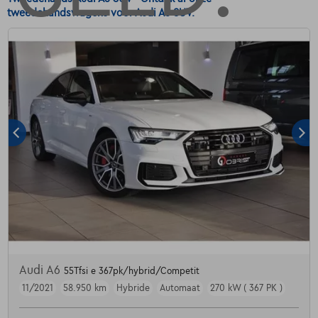
tweedehandswagens voor Audi A6 SUV.
Audi A6
55Tfsi e 367pk/hybrid/Competit
11/2021
58.950 km
Hybride
Automaat
270 kW ( 367 PK )