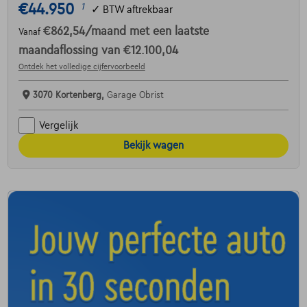
€44.950
1
✓
BTW aftrekbaar
€862,54
/maand
met een laatste
Vanaf
maandaflossing van
€12.100,04
Ontdek het volledige cijfervoorbeeld
3070 Kortenberg,
Garage Obrist
Vergelijk
Bekijk wagen