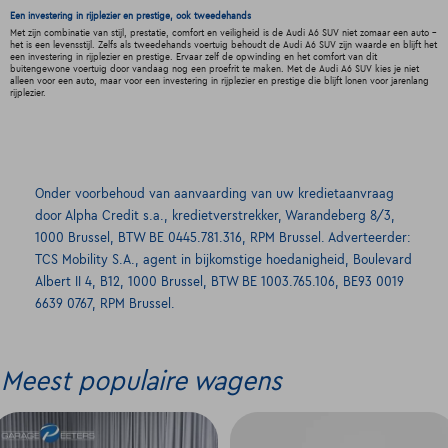
Een investering in rijplezier en prestige, ook tweedehands
Met zijn combinatie van stijl, prestatie, comfort en veiligheid is de Audi A6 SUV niet zomaar een auto -
het is een levensstijl. Zelfs als tweedehands voertuig behoudt de Audi A6 SUV zijn waarde en blijft het
een investering in rijplezier en prestige. Ervaar zelf de opwinding en het comfort van dit
buitengewone voertuig door vandaag nog een proefrit te maken. Met de Audi A6 SUV kies je niet
alleen voor een auto, maar voor een investering in rijplezier en prestige die blijft lonen voor jarenlang
rijplezier.
Onder voorbehoud van aanvaarding van uw kredietaanvraag
door Alpha Credit s.a., kredietverstrekker, Warandeberg 8/3,
1000 Brussel, BTW BE 0445.781.316, RPM Brussel. Adverteerder:
TCS Mobility S.A., agent in bijkomstige hoedanigheid, Boulevard
Albert II 4, B12, 1000 Brussel, BTW BE 1003.765.106, BE93 0019
6639 0767, RPM Brussel.
Meest populaire wagens