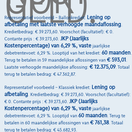
GELD.
Over Ons
Lening op
Representatief voorbeeld – Ballonkrediet:
afbetaling met laatste verhoogde maandaflossing
Word klant
.
Kredietbedrag: € 39.273,60. Voorschot (facultatief): € 0.
Wie zijn we
JKP (Jaarlijks
Contante prijs : € 39.273,60.
Kostenpercentage) van 6,29 %, vaste
jaarlijkse
Kwaliteitscharter
60 maanden
debetrentevoet: 6,29 %. Looptijd van het krediet:
.
Onze dealers
€ 593,01
Terug te betalen in 59 maandelijkse aflossingen van
.
€ 12.375,09
Laatste verhoogde maandelijkse aflossing:
. Totaal
Onze partners
terug te betalen bedrag: € 47.362,87.
Onze team
Lening op
Representatief voorbeeld – Klassiek krediet:
Contact
afbetaling
. Kredietbedrag: € 39.273,60. Voorschot (facultatief):
JKP (Jaarlijks
€ 0. Contante prijs : € 39.273,60.
Kostenpercentage) van 6,29 %, vaste
jaarlijkse
60 maanden
debetrentevoet: 6,29 %. Looptijd van
. Terug te
@2024 TCS Mobility SA/NV Copyright
€ 761,38
betalen in 60 maandelijkse aflossingen van
. Totaal
terug te betalen bedrag: € 45.682,93.
Algemene Voorwaarden