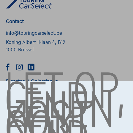
Contact
info@touringcarselect.be
Koning Albert II-laan 4, B12
1000 Brussel
LET OP,
GELD
LENEN
Diensten & Oplossingen
KOST
OOK
Pechverhelping verzekering
Financiering
Autoverzekering
Lease en persoonlijke lease