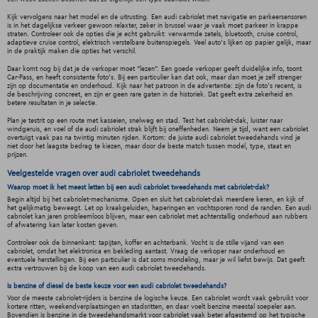
Kijk vervolgens naar het model en de uitrusting. Een audi cabriolet met navigatie en parkeersensoren
is in het dagelijkse verkeer gewoon relaxter, zeker in brussel waar je vaak moet parkeer in krappe
straten. Controleer ook de opties die je echt gebruikt: verwarmde zetels, bluetooth, cruise control,
adaptieve cruise control, elektrisch verstelbare buitenspiegels. Veel auto’s lijken op papier gelijk, maar
in de praktijk maken die opties het verschil.
Daar komt nog bij dat je de verkoper moet “lezen”. Een goede verkoper geeft duidelijke info, toont
Car-Pass, en heeft consistente foto’s. Bij een particulier kan dat ook, maar dan moet je zelf strenger
zijn op documentatie en onderhoud. Kijk naar het patroon in de advertentie: zijn de foto’s recent, is
de beschrijving concreet, en zijn er geen rare gaten in de historiek. Dat geeft extra zekerheid en
betere resultaten in je selectie.
Plan je testrit op een route met kasseien, snelweg en stad. Test het cabriolet-dak, luister naar
windgeruis, en voel of de audi cabriolet strak blijft bij oneffenheden. Neem je tijd, want een cabriolet
overtuigt vaak pas na twintig minuten rijden. Kortom: de juiste audi cabriolet tweedehands vind je
niet door het laagste bedrag te kiezen, maar door de beste match tussen model, type, staat en
prijzen.
Veelgestelde vragen over audi cabriolet tweedehands
Waarop moet ik het meest letten bij een audi cabriolet tweedehands met cabriolet-dak?
Begin altijd bij het cabriolet-mechanisme. Open en sluit het cabriolet-dak meerdere keren, en kijk of
het gelijkmatig beweegt. Let op kraakgeluiden, haperingen en vochtsporen rond de randen. Een audi
cabriolet kan jaren probleemloos blijven, maar een cabriolet met achterstallig onderhoud aan rubbers
of afwatering kan later kosten geven.
Controleer ook de binnenkant: tapijten, koffer en achterbank. Vocht is de stille vijand van een
cabriolet, omdat het elektronica en bekleding aantast. Vraag de verkoper naar onderhoud en
eventuele herstellingen. Bij een particulier is dat soms mondeling, maar je wil liefst bewijs. Dat geeft
extra vertrouwen bij de koop van een audi cabriolet tweedehands.
Is benzine of diesel de beste keuze voor een audi cabriolet tweedehands?
Voor de meeste cabriolet-rijders is benzine de logische keuze. Een cabriolet wordt vaak gebruikt voor
kortere ritten, weekendverplaatsingen en stadsritten, en daar voelt benzine meestal soepeler aan.
Bovendien is benzine in de tweedehandsmarkt voor cabriolet vaak beter afgestemd op het typische