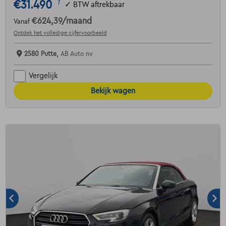
€31.490
1
✓
BTW aftrekbaar
€624,39
/maand
Vanaf
Ontdek het volledige cijfervoorbeeld
2580 Putte,
AB Auto nv
Vergelijk
Bekijk wagen