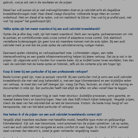
gebruik, wat je ook ziet in de resultaten en de prijzen.
Diesel kan wél passen als je veel snelwegkilometers doet en je cabriolet echt als dagelijkse
tweedehandswagen inzet. Maar diesel vraagt discipline: voldoende lange ritten en correct
onderhoud. Niet om diesel af te raden, wel om realistisch te blijven. Kies wat bij je profiel past, niet
wat “op papier” het goedkoopst lijkt.
Welke opties zijn het meest waardevol bij een audi cabriolet tweedehands?
Opties die je elke dag voelt, zijn het meest waardevol. Denk aan navigatie, parkeersensoren om vlot
te parkeer, en comfortfuncties zoals cruise control of adaptieve cruise control. Ook elektrisch
verstelbare buitenspiegels zijn geen luxe als meerdere mensen met de auto rijden. Bij een audi
cabriolet merk je snel dat de juiste opties de cabriolet-ervaring rustiger maken.
Daarnaast spelen uitstraling en verkoopbaarheid mee. Lichtmetalen velgen, een nette
interieurafwerking en een goede infotainmentwerking helpen bij latere verkoop. Dat zie je ook in de
prijzen: rijk uitgeruste auto’s houden hun waarde beter. Als je twijfelt tussen twee resultaten, kies dan
vaak de cabriolet met de beste opties en historiek, zelfs als de contante prijs iets hoger ligt.
Koop ik beter bij een particulier of bij een professionele verkoper?
Beide kunnen goed zijn, maar je aanpak verschilt. Bij een particulier vind je soms een audi cabriolet
tweedehands die met veel zorg behandeld is, met een lage kilometerstand en een duidelijke reden
van verkoop. Je moet dan wel zelf strenger zijn: vraag Car-Pass, facturen, en check of de keuring en
documenten in orde zijn. Een particulier heeft niet altijd de reflex om alles vooraf klaar te leggen.
Bij een professionele verkoper krijg je vaak meer structuur: duidelijke processen, soms garantie, en
meestal betere foto’s en beschrijvingen. Maar ook daar blijft kritisch kijken belangrijk. Vergelijk prijzen,
check de staat van het cabriolet-dak en test de transmissie. Kortom: de beste koop hangt af van
transparantie, niet van het label particulier of verkoper.
Hoe herken ik of de prijzen van een audi cabriolet tweedehands correct zijn?
Vergelijk altijd meerdere resultaten met hetzelfde model, hetzelfde type motor en gelijkaardige
kilometerstand. Kijk ook naar transmissie, want automaat kan de prijzen optrekken. Let op opties,
want een audi cabriolet met navigatie en extra comfort zit vaak hoger. En check of BTW vermeld
staat wanneer dat relevant is, zodat je geen verkeerde vergelijking maakt.