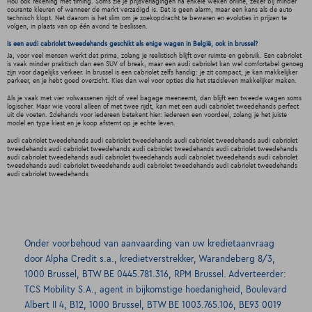
Hou ook rekening met timing. Soms zie je prijsverlagingen na enkele weken online, zeker bij minder
courante kleuren of wanneer de markt verzadigd is. Dat is geen alarm, maar een kans als de auto
technisch klopt. Net daarom is het slim om je zoekopdracht te bewaren en evoluties in prijzen te
volgen, in plaats van op één avond te beslissen.
Is een audi cabriolet tweedehands geschikt als enige wagen in België, ook in brussel?
Ja, voor veel mensen werkt dat prima, zolang je realistisch blijft over ruimte en gebruik. Een cabriolet
is vaak minder praktisch dan een SUV of break, maar een audi cabriolet kan wel comfortabel genoeg
zijn voor dagelijks verkeer. In brussel is een cabriolet zelfs handig: je zit compact, je kan makkelijker
parkeer, en je hebt goed overzicht. Kies dan wel voor opties die het stadsleven makkelijker maken.
Als je vaak met vier volwassenen rijdt of veel bagage meeneemt, dan blijft een tweede wagen soms
logischer. Maar wie vooral alleen of met twee rijdt, kan met een audi cabriolet tweedehands perfect
uit de voeten. 2dehands voor iedereen betekent hier: iedereen een voordeel, zolang je het juiste
model en type kiest en je koop afstemt op je echte leven.
audi cabriolet tweedehands audi cabriolet tweedehands audi cabriolet tweedehands audi cabriolet
tweedehands audi cabriolet tweedehands audi cabriolet tweedehands audi cabriolet tweedehands
audi cabriolet tweedehands audi cabriolet tweedehands audi cabriolet tweedehands audi cabriolet
tweedehands audi cabriolet tweedehands audi cabriolet tweedehands audi cabriolet tweedehands
audi cabriolet tweedehands
Onder voorbehoud van aanvaarding van uw kredietaanvraag
door Alpha Credit s.a., kredietverstrekker, Warandeberg 8/3,
1000 Brussel, BTW BE 0445.781.316, RPM Brussel. Adverteerder:
TCS Mobility S.A., agent in bijkomstige hoedanigheid, Boulevard
Albert II 4, B12, 1000 Brussel, BTW BE 1003.765.106, BE93 0019