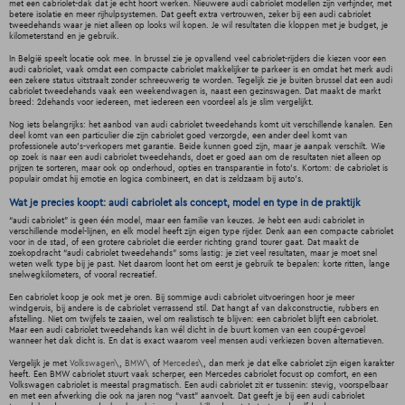
met een cabriolet-dak dat je echt hoort werken. Nieuwere audi cabriolet modellen zijn verfijnder, met
betere isolatie en meer rijhulpsystemen. Dat geeft extra vertrouwen, zeker bij een audi cabriolet
tweedehands waar je niet alleen op looks wil kopen. Je wil resultaten die kloppen met je budget, je
kilometerstand en je gebruik.
In België speelt locatie ook mee. In brussel zie je opvallend veel cabriolet-rijders die kiezen voor een
audi cabriolet, vaak omdat een compacte cabriolet makkelijker te parkeer is en omdat het merk audi
een zekere status uitstraalt zonder schreeuwerig te worden. Tegelijk zie je buiten brussel dat een audi
cabriolet tweedehands vaak een weekendwagen is, naast een gezinswagen. Dat maakt de markt
breed: 2dehands voor iedereen, met iedereen een voordeel als je slim vergelijkt.
Nog iets belangrijks: het aanbod van audi cabriolet tweedehands komt uit verschillende kanalen. Een
deel komt van een particulier die zijn cabriolet goed verzorgde, een ander deel komt van
professionele auto’s-verkopers met garantie. Beide kunnen goed zijn, maar je aanpak verschilt. Wie
op zoek is naar een audi cabriolet tweedehands, doet er goed aan om de resultaten niet alleen op
prijzen te sorteren, maar ook op onderhoud, opties en transparantie in foto’s. Kortom: de cabriolet is
populair omdat hij emotie en logica combineert, en dat is zeldzaam bij auto’s.
Wat je precies koopt: audi cabriolet als concept, model en type in de praktijk
“audi cabriolet” is geen één model, maar een familie van keuzes. Je hebt een audi cabriolet in
verschillende model-lijnen, en elk model heeft zijn eigen type rijder. Denk aan een compacte cabriolet
voor in de stad, of een grotere cabriolet die eerder richting grand tourer gaat. Dat maakt de
zoekopdracht “audi cabriolet tweedehands” soms lastig: je ziet veel resultaten, maar je moet snel
weten welk type bij je past. Net daarom loont het om eerst je gebruik te bepalen: korte ritten, lange
snelwegkilometers, of vooral recreatief.
Een cabriolet koop je ook met je oren. Bij sommige audi cabriolet uitvoeringen hoor je meer
windgeruis, bij andere is de cabriolet verrassend stil. Dat hangt af van dakconstructie, rubbers en
afstelling. Niet om twijfels te zaaien, wel om realistisch te blijven: een cabriolet blijft een cabriolet.
Maar een audi cabriolet tweedehands kan wél dicht in de buurt komen van een coupé-gevoel
wanneer het dak dicht is. En dat is exact waarom veel mensen audi verkiezen boven alternatieven.
Vergelijk je met
Volkswagen\
,
BMW\
of
Mercedes\
, dan merk je dat elke cabriolet zijn eigen karakter
heeft. Een BMW cabriolet stuurt vaak scherper, een Mercedes cabriolet focust op comfort, en een
Volkswagen cabriolet is meestal pragmatisch. Een audi cabriolet zit er tussenin: stevig, voorspelbaar
en met een afwerking die ook na jaren nog “vast” aanvoelt. Dat geeft je bij een audi cabriolet