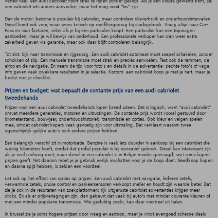
vertelt veel: een audi cabriolet hoort strak te rijden zonder geklop. Als je een coupé gewend bent, zal
een cabriolet iets anders aanvoelen, maar het mag nooit “los” zijn.
Dan de motor: benzine is populair bij cabriolet, maar controleer olieverbruik en onderhoudsintervallen.
Diesel komt ook voor, maar wees kritisch op roetfiltergedrag bij stadsgebruik. Vraag altijd naar Car-
Pass en naar facturen, zeker als je bij een particulier koopt. Een particulier kan een topwagen
aanbieden, maar je wil bewijs van onderhoud. Een professionele verkoper kan dan weer extra
zekerheid geven via garantie, maar ook daar blijft controleren belangrijk.
Tot slot: kijk naar transmissie en rijgedrag. Een audi cabriolet automaat moet soepel schakelen, zonder
schokken of slip. Een manuele transmissie moet strak en precies aanvoelen. Test ook de remmen, de
airco en de navigatie. En neem de tijd voor foto’s en details in de advertentie: slechte foto’s of vage
info geven vaak zwakkere resultaten in je selectie. Kortom: een cabriolet koop je met je hart, maar je
beslist met je checklist.
Prijzen en budget: wat bepaalt de contante prijs van een audi cabriolet
tweedehands
Prijzen voor een audi cabriolet tweedehands lopen breed uiteen. Dat is logisch, want “audi cabriolet”
omvat meerdere generaties, motoren en uitrustingen. De contante prijs wordt vooral gestuurd door
kilometerstand, bouwjaar, onderhoudshistoriek, transmissie en opties. Ook kleur en velgen spelen
mee, omdat cabriolet-kopers vaak gevoelig zijn voor uitstraling. Dat verklaart waarom twee
ogenschijnlijk gelijke auto’s toch andere prijzen hebben.
Een belangrijk verschil zit in motorisatie. Benzine is vaak iets duurder in aankoop bij een cabriolet die
weinig kilometers heeft, omdat dat profiel populair is bij recreatief gebruik. Diesel kan interessant zijn
als je veel snelweg doet, maar diesel in een cabriolet is in België minder gevraagd, wat soms lagere
prijzen geeft. Net daarom moet je je gebruik eerlijk inschatten voor je de koop doet. Goedkoop kopen
en daarna spijt hebben, is zelden een voordeel.
Let ook op het effect van opties op prijzen. Een audi cabriolet met navigatie, lederen zetels,
verwarmde zetels, cruise control en parkeersensoren verkoopt sneller en houdt zijn waarde beter. Dat
zie je ook in de resultaten van zoekplatformen: rijk uitgeruste cabriolet-advertenties krijgen meer
clicks. En als er prijsverlagingen zijn, dan gebeurt dat vaak bij auto’s met minder courante kleuren of
met een minder populaire transmissie. Wie geduldig zoekt, kan daar voordeel uit halen.
In brussel zie je soms hogere prijzen door vraag en aanbod, maar je vindt evengoed scherpe deals