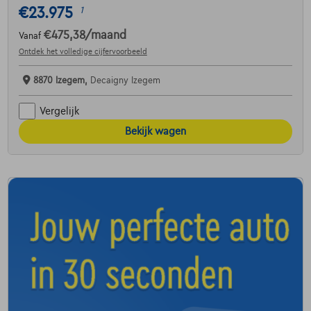
€23.975
1
€475,38
/maand
Vanaf
Ontdek het volledige cijfervoorbeeld
8870 Izegem,
Decaigny Izegem
Vergelijk
Bekijk wagen