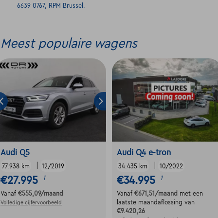
6639 0767, RPM Brussel.
Meest populaire wagens
Audi Q5
Audi Q4 e-tron
|
|
77.938 km
12/2019
34.435 km
10/2022
€27.995
€34.995
1
1
Vanaf
€555,09
/maand
Vanaf
€671,51
/maand
met een
laatste maandaflossing van
Volledige cijfervoorbeeld
€9.420,26