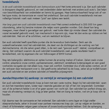
tweedehands
Is de audi cabriolet tweedehands een betrouwbare auto?
Het korte antwoord is ja. Een audi cabriolet
is doorgaans degelijk gebouwd, en veel onderdelen delen techniek met andere audi auto’s. Dat helpt
voor beschikbaarheid van onderdelen en kennis bij garages. Maar betrouwbaarheid hangt ook af van
het type motor, de transmissie en vooral het onderhoud. Een audi cabriolet tweedehands met een
volledige historiek voelt vaak meteen “juist” aan tijdens een testrit.
Hoe lang gaat een audi cabriolet tweedehands mee?
Met correct onderhoud is 200.000 km geen
uitzondering, zeker bij benzine motoren die netjes warm gereden worden. Ook diesel kan lang
meegaan, maar diesel is gevoeliger aan gebruik: veel korte ritten zijn minder ideaal. Een cabriolet die
vooral recreatief gebruikt werd, kan mechanisch in topvorm zijn, maar let dan extra op rubbers en het
cabriolet-dak. Niet om af te schrikken, wel om realistisch te blijven.
Een audi cabriolet heeft specifieke punten die de levensduur beïnvloeden. Denk aan de
waterafvoerkanalen rond het cabriolet-dak, de staat van de dichtingen en de werking van het
dakmechanisme. Als die zaken goed zitten, is de rest vaak “gewoon audi”: stabiel, voorspelbaar en
stevig. Dat verklaart waarom de audi cabriolet tweedehands vaak goede resultaten haalt in
tevredenheid, ook bij eigenaars die van Volkswagen of BMW komen.
Nog iets belangrijks: elektronica en opties kunnen de ervaring maken of kraken. Zaken zoals cruise
control, adaptieve cruise control, parkeersensoren, elektrisch verstelbare buitenspiegels en een goed
werkende navigatie zijn niet alleen luxe, maar ook comfort. Controleer dus of alle opties werken, en of
de verkoper daar transparant over is. Dat geeft extra zekerheid bij de koop, zeker als je twijfelt tussen
een audi cabriolet en een andere cabriolet uit hetzelfde prijssegment.
Aandachtspunten bij aankoop: zo vermijd je verrassingen bij een cabriolet
Een audi cabriolet tweedehands koop je best met een vaste routine. Begin bij het cabriolet-dak: open
en sluit het meerdere keren, luister naar vreemde geluiden en kijk of het vlot vergrendelt. Controleer
ook of de achterruit helder is en of er geen sporen van vocht zijn. Een cabriolet kan perfect droog zijn,
maar als afwatering verstopt zit, krijg je later gedoe. Niet om bang te maken, wel om je koop slim te
houden.
Kijk daarna naar de carrosserie en het onderstel. Een cabriolet is soms lager en krijgt sneller
stoeprandschade, zeker in brussel waar parkeer manoeuvres krap zijn. Let op velgen en banden, en
check of lichtmetalen velgen geen scheuren of zware borduurschade hebben. Ook de ophanging