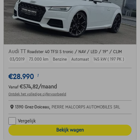
Audi TT
Roadster 40 TFSI S tronic / NAV / LED / 19" / CLIM
03/2019
73.000 km
Benzine
Automaat
145 kW ( 197 PK )
€28.990
1
€574,82
/maand
Vanaf
Ontdek het volledige cijfervoorbeeld
1390 Grez-Doiceau,
PIERRE MALCORPS AUTOMOBILES SRL
Vergelijk
Bekijk wagen