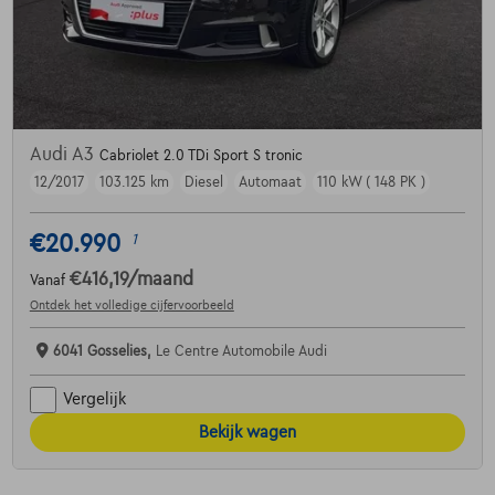
Audi A3
Cabriolet 2.0 TDi Sport S tronic
12/2017
103.125 km
Diesel
Automaat
110 kW ( 148 PK )
€20.990
1
€416,19
/maand
Vanaf
Ontdek het volledige cijfervoorbeeld
6041 Gosselies,
Le Centre Automobile Audi
Vergelijk
Bekijk wagen