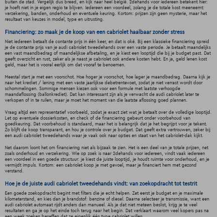
buiten de stad. Vergelijk dus breed, en kijk naar heel belgië. 2dehands voor iedereen betekent hier:
je hoeft niet in je eigen regio te blijven. Iedereen een voordeel, zolang je de totale kost meeneemt:
verzekering, banden, onderhoud en eventuele keuring. Kortom: prijzen zijn geen mysterie, maar het
resultaat van keuzes in model, type en uitrusting.
Financiering: zo maak je de koop van een cabriolet haalbaar zonder stress
Niet iedereen betaalt de contante prijs in één keer, en dat is oké. Bij een klassieke financiering spreid
je de contante prijs van je audi cabriolet tweedehands over een vaste periode. Je betaalt maandelijks
een vast maandbedrag of maandelijkse afbetaling, en je kiest een looptijd die bij je budget past. Dat
geeft overzicht en rust, zeker als je naast je cabriolet ook andere kosten hebt. En ja, geld lenen kost
geld, maar het is vooral eerlijk om dat vooraf te benoemen.
Meestal start je met een voorschot. Hoe hoger je voorschot, hoe lager je maandbedrag. Daarna kijk je
naar het krediet / lening met een vaste jaarlijkse debetrentevoet, zodat je niet verrast wordt door
schommelingen. Sommige mensen kiezen ook voor een formule met laatste verhoogde
maandaflossing (ballonkrediet). Dat kan interessant zijn als je verwacht de audi cabriolet later te
verkopen of in te ruilen, maar je moet het moment van die laatste aflossing goed plannen.
Vraag altijd een representatief voorbeeld, zodat je exact ziet wat je betaalt over de volledige looptijd.
Let op eventuele dossierkosten, en check of de financiering gebeurt onder voorbehoud van
goedkeuring. Dat voorbehoud is standaard, maar het is belangrijk dat je het begrijpt voor je tekent.
Zo blijft de koop transparant, en hou je controle over je budget. Dat geeft extra vertrouwen, zeker bij
een audi cabriolet tweedehands waar je vaak ook naar opties en staat van het cabriolet-dak kijkt.
Net daarom loont het om financiering niet als bijzaak te zien. Het is een deel van je totale prijzen, net
zoals onderhoud en verzekering. Wie op zoek is naar 2dehands voor iedereen, vindt vaak iedereen
een voordeel in een goede structuur: je kiest de juiste looptijd, je houdt ruimte voor onderhoud, en je
vermijdt impuls. Kortom: een cabriolet koop je met gevoel, maar je financiert hem met gezond
verstand.
Hoe je de juiste audi cabriolet tweedehands vindt: van zoekopdracht tot testrit
Een goede zoekopdracht begint met filters die je echt helpen. Zet eerst je budget en je maximale
kilometerstand, en kies dan je brandstof: benzine of diesel. Daarna selecteer je transmissie, want een
audi cabriolet automaat rijdt anders dan manueel. Als je dat niet meteen beslist, krijg je te veel
resultaten en ga je op het einde toch terug naar het begin. Dat verklaart waarom veel kopers pas na
een week zoeken beseffen dat ze eigenlijk één type cabriolet willen.