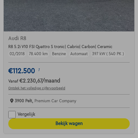
Audi R8
R8 5.2i V10 FSI Quattro S tronic| Cabrio| Carbon| Ceramic
02/2018
78.400 km
Benzine
Automaat
397 kW ( 540 PK )
€112.500
1
€2.230,67
/maand
Vanaf
Ontdek het volledige cijfervoorbeeld
3900 Pelt,
Premium Car Company
Vergelijk
Bekijk wagen