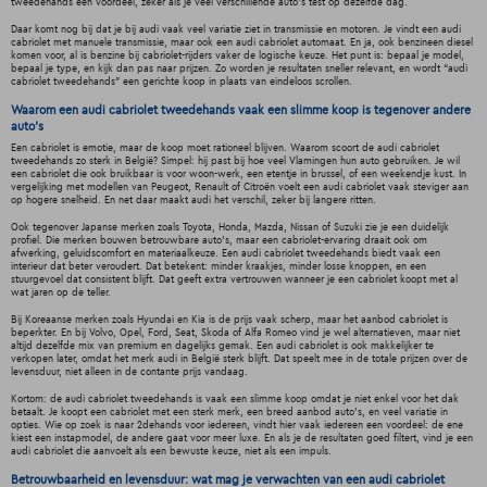
tweedehands een voordeel, zeker als je veel verschillende auto’s test op dezelfde dag.
Daar komt nog bij dat je bij audi vaak veel variatie ziet in transmissie en motoren. Je vindt een audi
cabriolet met manuele transmissie, maar ook een audi cabriolet automaat. En ja, ook benzineen diesel
komen voor, al is benzine bij cabriolet-rijders vaker de logische keuze. Het punt is: bepaal je model,
bepaal je type, en kijk dan pas naar prijzen. Zo worden je resultaten sneller relevant, en wordt “audi
cabriolet tweedehands” een gerichte koop in plaats van eindeloos scrollen.
Waarom een audi cabriolet tweedehands vaak een slimme koop is tegenover andere
auto’s
Een cabriolet is emotie, maar de koop moet rationeel blijven. Waarom scoort de audi cabriolet
tweedehands zo sterk in België? Simpel: hij past bij hoe veel Vlamingen hun auto gebruiken. Je wil
een cabriolet die ook bruikbaar is voor woon-werk, een etentje in brussel, of een weekendje kust. In
vergelijking met modellen van Peugeot, Renault of Citroën voelt een audi cabriolet vaak steviger aan
op hogere snelheid. En net daar maakt audi het verschil, zeker bij langere ritten.
Ook tegenover Japanse merken zoals Toyota, Honda, Mazda, Nissan of Suzuki zie je een duidelijk
profiel. Die merken bouwen betrouwbare auto’s, maar een cabriolet-ervaring draait ook om
afwerking, geluidscomfort en materiaalkeuze. Een audi cabriolet tweedehands biedt vaak een
interieur dat beter veroudert. Dat betekent: minder kraakjes, minder losse knoppen, en een
stuurgevoel dat consistent blijft. Dat geeft extra vertrouwen wanneer je een cabriolet koopt met al
wat jaren op de teller.
Bij Koreaanse merken zoals Hyundai en Kia is de prijs vaak scherp, maar het aanbod cabriolet is
beperkter. En bij Volvo, Opel, Ford, Seat, Skoda of Alfa Romeo vind je wel alternatieven, maar niet
altijd dezelfde mix van premium en dagelijks gemak. Een audi cabriolet is ook makkelijker te
verkopen later, omdat het merk audi in België sterk blijft. Dat speelt mee in de totale prijzen over de
levensduur, niet alleen in de contante prijs vandaag.
Kortom: de audi cabriolet tweedehands is vaak een slimme koop omdat je niet enkel voor het dak
betaalt. Je koopt een cabriolet met een sterk merk, een breed aanbod auto’s, en veel variatie in
opties. Wie op zoek is naar 2dehands voor iedereen, vindt hier vaak iedereen een voordeel: de ene
kiest een instapmodel, de andere gaat voor meer luxe. En als je de resultaten goed filtert, vind je een
audi cabriolet die aanvoelt als een bewuste keuze, niet als een impuls.
Betrouwbaarheid en levensduur: wat mag je verwachten van een audi cabriolet