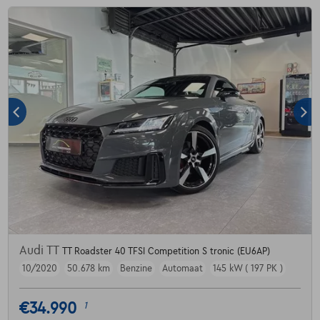
Audi TT
TT Roadster 40 TFSI Competition S tronic (EU6AP)
10/2020
50.678 km
Benzine
Automaat
145 kW ( 197 PK )
€34.990
1