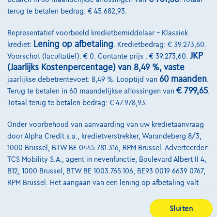
terug te betalen bedrag: € 45.682,93.
@2024 TCS Mobility SA/NV Copyright
Representatief voorbeeld kredietbemiddelaar – Klassiek
Algemene Voorwaarden
Lening op afbetaling
krediet:
. Kredietbedrag: € 39.273,60.
JKP
Voorschot (facultatief): € 0. Contante prijs : € 39.273,60.
Bijstandsvoorwaarden
(Jaarlijks Kostenpercentage) van 8,49 %, vaste
60 maanden
jaarlijkse debetrentevoet: 8,49 %. Looptijd van
.
Privacyverklaring
€ 799,65
Terug te betalen in 60 maandelijkse aflossingen van
.
Cookiebeleid
Totaal terug te betalen bedrag: € 47.978,93.
Kwaliteitscharter
Onder voorbehoud van aanvaarding van uw kredietaanvraag
door Alpha Credit s.a., kredietverstrekker, Warandeberg 8/3,
Site Map
1000 Brussel, BTW BE 0445.781.316, RPM Brussel. Adverteerder:
Login
TCS Mobility S.A., agent in nevenfunctie, Boulevard Albert II 4,
B12, 1000 Brussel, BTW BE 1003.765.106, BE93 0019 6639 0767,
RPM Brussel. Het aangaan van een lening op afbetaling valt
onder de wetgeving op het consumentenkrediet, meer bepaald
onder boek VII van het Wetboek van economisch recht.
Sluiten