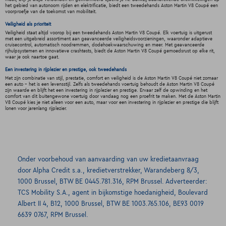
het gebied van autonoom rijden en elektrificatie, biedt een tweedehands Aston Martin V8 Coupé een
voorproefje van de toekomst van mobiliteit.
Veiligheid als prioriteit
Veiligheid staat altijd voorop bij een tweedehands Aston Martin V8 Coupé. Elk voertuig is uitgerust
met een uitgebreid assortiment aan geavanceerde veiligheidsvoorzieningen, waaronder adaptieve
cruisecontrol, automatisch noodremmen, dodehoekwaarschuwing en meer. Met geavanceerde
rijhulpsystemen en innovatieve crashtests, biedt de Aston Martin V8 Coupé gemoedsrust op elke rit,
waar je ook naartoe gaat.
Een investering in rijplezier en prestige, ook tweedehands
Met zijn combinatie van stijl, prestatie, comfort en veiligheid is de Aston Martin V8 Coupé niet zomaar
een auto - het is een levensstijl. Zelfs als tweedehands voertuig behoudt de Aston Martin V8 Coupé
zijn waarde en blijft het een investering in rijplezier en prestige. Ervaar zelf de opwinding en het
comfort van dit buitengewone voertuig door vandaag nog een proefrit te maken. Met de Aston Martin
V8 Coupé kies je niet alleen voor een auto, maar voor een investering in rijplezier en prestige die blijft
lonen voor jarenlang rijplezier.
Onder voorbehoud van aanvaarding van uw kredietaanvraag
door Alpha Credit s.a., kredietverstrekker, Warandeberg 8/3,
1000 Brussel, BTW BE 0445.781.316, RPM Brussel. Adverteerder:
TCS Mobility S.A., agent in bijkomstige hoedanigheid, Boulevard
Albert II 4, B12, 1000 Brussel, BTW BE 1003.765.106, BE93 0019
6639 0767, RPM Brussel.