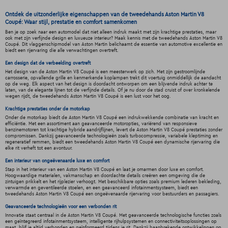
Ontdek de uitzonderlijke eigenschappen van de tweedehands Aston Martin V8
Coupé: Waar stijl, prestatie en comfort samenkomen
Ben je op zoek naar een automodel dat niet alleen indruk maakt met zijn krachtige prestaties, maar
ook met zijn verfijnde design en luxueuze interieur? Maak kennis met de tweedehands Aston Martin V8
Coupé. Dit vlaggenschipmodel van Aston Martin belichaamt de essentie van automotive excellentie en
biedt een rijervaring die alle verwachtingen overtreft.
Een design dat de verbeelding overtreft
Het design van de Aston Martin V8 Coupé is een meesterwerk op zich. Met zijn gestroomlijnde
carrosserie, opvallende grille en kenmerkende koplampen trekt dit voertuig onmiddellijk de aandacht
op de weg. Elk aspect van het design is doordacht ontworpen om een blijvende indruk achter te
laten, van de elegante lijnen tot de verfijnde details. Of je nu door de stad cruist of over kronkelende
wegen rijdt, de tweedehands Aston Martin V8 Coupé is een lust voor het oog.
Krachtige prestaties onder de motorkap
Onder de motorkap biedt de Aston Martin V8 Coupé een indrukwekkende combinatie van kracht en
efficiëntie. Met een assortiment aan geavanceerde motoropties, variërend van responsieve
benzinemotoren tot krachtige hybride aandrijflijnen, levert de Aston Martin V8 Coupé prestaties zonder
compromissen. Dankzij geavanceerde technologieën zoals turbocompressie, variabele kleptiming en
regeneratief remmen, biedt een tweedehands Aston Martin V8 Coupé een dynamische rijervaring die
elke rit verheft tot een avontuur.
Een interieur van ongeëvenaarde luxe en comfort
Stap in het interieur van een Aston Martin V8 Coupé en laat je omarmen door luxe en comfort.
Hoogwaardige materialen, vakmanschap en doordachte details creëren een omgeving die de
zintuigen prikkelt en het rijplezier verhoogt. Met beschikbare opties zoals premium lederen bekleding,
verwarmde en geventileerde stoelen, en een geavanceerd infotainmentsysteem, biedt een
tweedehands Aston Martin V8 Coupé een ongeëvenaarde rijervaring voor bestuurders en passagiers.
Geavanceerde technologieën voor een verbonden rit
Innovatie staat centraal in de Aston Martin V8 Coupé. Met geavanceerde technologische functies zoals
een geïntegreerd infotainmentsysteem, intelligente rijhulpsystemen en connectiviteitsoplossingen op
maat, blijf je altijd verbonden en geïnformeerd tijdens je rit. Dankzij baanbrekende ontwikkelingen op