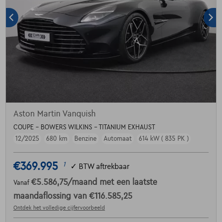
Aston Martin Vanquish
COUPE - BOWERS WILKINS - TITANIUM EXHAUST
12/2025
680 km
Benzine
Automaat
614 kW ( 835 PK )
€369.995
1
✓
BTW aftrekbaar
€5.586,75
/maand
met een laatste
Vanaf
maandaflossing van
€116.585,25
Ontdek het volledige cijfervoorbeeld