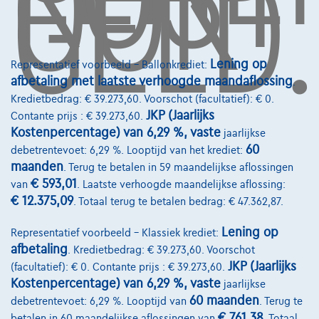
OOK
GELD.
Autoverzekering
Lease en persoonlijke lease
Lening op
Representatief voorbeeld – Ballonkrediet:
afbetaling met laatste verhoogde maandaflossing
.
Over Ons
Kredietbedrag: € 39.273,60. Voorschot (facultatief): € 0.
JKP (Jaarlijks
Contante prijs : € 39.273,60.
Word klant
Kostenpercentage) van 6,29 %, vaste
jaarlijkse
60
Wie zijn we
debetrentevoet: 6,29 %. Looptijd van het krediet:
maanden
. Terug te betalen in 59 maandelijkse aflossingen
Kwaliteitscharter
€ 593,01
van
. Laatste verhoogde maandelijkse aflossing:
€ 12.375,09
. Totaal terug te betalen bedrag: € 47.362,87.
Onze dealers
Lening op
Onze partners
Representatief voorbeeld – Klassiek krediet:
afbetaling
. Kredietbedrag: € 39.273,60. Voorschot
Onze team
JKP (Jaarlijks
(facultatief): € 0. Contante prijs : € 39.273,60.
Kostenpercentage) van 6,29 %, vaste
jaarlijkse
Contact
60 maanden
debetrentevoet: 6,29 %. Looptijd van
. Terug te
€ 761,38
betalen in 60 maandelijkse aflossingen van
. Totaal