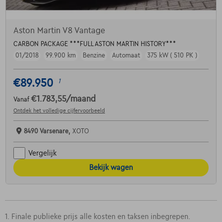
Aston Martin V8 Vantage
CARBON PACKAGE ***FULL ASTON MARTIN HISTORY***
01/2018
99.900 km
Benzine
Automaat
375 kW ( 510 PK )
€89.950
1
€1.783,55
/maand
Vanaf
Ontdek het volledige cijfervoorbeeld
8490 Varsenare,
XOTO
Vergelijk
Bekijk wagen
1. Finale publieke prijs alle kosten en taksen inbegrepen.