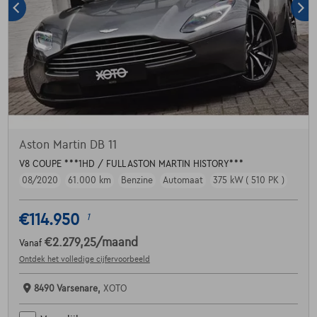
Aston Martin DB 11
V8 COUPE ***1HD / FULL ASTON MARTIN HISTORY***
08/2020
61.000 km
Benzine
Automaat
375 kW ( 510 PK )
€114.950
1
€2.279,25
/maand
Vanaf
Ontdek het volledige cijfervoorbeeld
8490 Varsenare,
XOTO