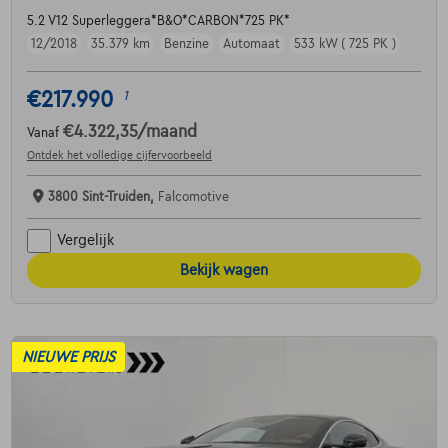
5.2 V12 Superleggera*B&O*CARBON*725 PK*
12/2018
35.379 km
Benzine
Automaat
533 kW ( 725 PK )
€217.990
1
€4.322,35
/maand
Vanaf
Ontdek het volledige cijfervoorbeeld
3800 Sint-Truiden,
Falcomotive
Vergelijk
Bekijk wagen
NIEUWE PRIJS