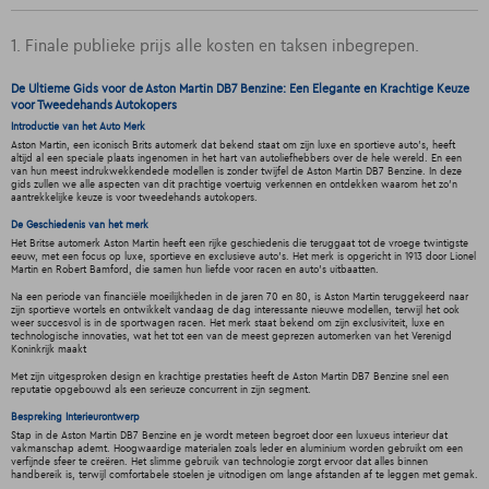
1. Finale publieke prijs alle kosten en taksen inbegrepen.
De Ultieme Gids voor de Aston Martin DB7 Benzine: Een Elegante en Krachtige Keuze
voor Tweedehands Autokopers
Introductie van het Auto Merk
Aston Martin, een iconisch Brits automerk dat bekend staat om zijn luxe en sportieve auto's, heeft
altijd al een speciale plaats ingenomen in het hart van autoliefhebbers over de hele wereld. En een
van hun meest indrukwekkendede modellen is zonder twijfel de Aston Martin DB7 Benzine. In deze
gids zullen we alle aspecten van dit prachtige voertuig verkennen en ontdekken waarom het zo'n
aantrekkelijke keuze is voor tweedehands autokopers.
De Geschiedenis van het merk
Het Britse automerk Aston Martin heeft een rijke geschiedenis die teruggaat tot de vroege twintigste
eeuw, met een focus op luxe, sportieve en exclusieve auto's. Het merk is opgericht in 1913 door Lionel
Martin en Robert Bamford, die samen hun liefde voor racen en auto's uitbaatten.
Na een periode van financiële moeilijkheden in de jaren 70 en 80, is Aston Martin teruggekeerd naar
zijn sportieve wortels en ontwikkelt vandaag de dag interessante nieuwe modellen, terwijl het ook
weer succesvol is in de sportwagen racen. Het merk staat bekend om zijn exclusiviteit, luxe en
technologische innovaties, wat het tot een van de meest geprezen automerken van het Verenigd
Koninkrijk maakt
Met zijn uitgesproken design en krachtige prestaties heeft de Aston Martin DB7 Benzine snel een
reputatie opgebouwd als een serieuze concurrent in zijn segment.
Bespreking Interieurontwerp
Stap in de Aston Martin DB7 Benzine en je wordt meteen begroet door een luxueus interieur dat
vakmanschap ademt. Hoogwaardige materialen zoals leder en aluminium worden gebruikt om een
verfijnde sfeer te creëren. Het slimme gebruik van technologie zorgt ervoor dat alles binnen
handbereik is, terwijl comfortabele stoelen je uitnodigen om lange afstanden af te leggen met gemak.