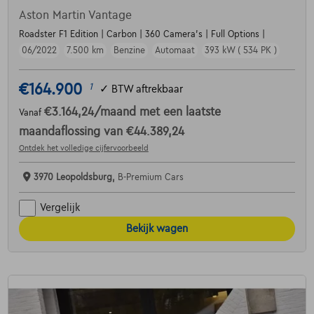
Aston Martin Vantage
Roadster F1 Edition | Carbon | 360 Camera's | Full Options |
06/2022
7.500 km
Benzine
Automaat
393 kW ( 534 PK )
€164.900
1
✓
BTW aftrekbaar
€3.164,24
/maand
met een laatste
Vanaf
maandaflossing van
€44.389,24
Ontdek het volledige cijfervoorbeeld
3970 Leopoldsburg,
B-Premium Cars
Vergelijk
Bekijk wagen