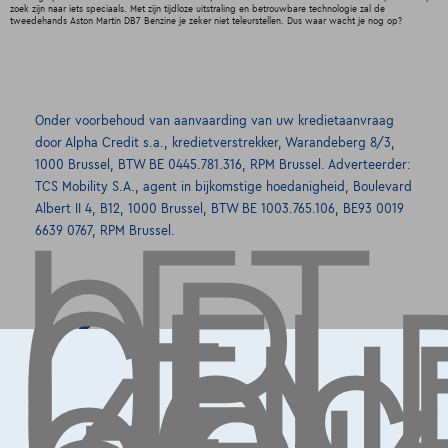
zoek zijn naar iets speciaals. Met zijn tijdloze uitstraling en betrouwbare technologie zal de
tweedehands Aston Martin DB7 Benzine je zeker niet teleurstellen. Dus waar wacht je nog op?
Onder voorbehoud van aanvaarding van uw kredietaanvraag
LET
door Alpha Credit s.a., kredietverstrekker, Warandeberg 8/3,
OP,
1000 Brussel, BTW BE 0445.781.316, RPM Brussel. Adverteerder:
TCS Mobility S.A., agent in bijkomstige hoedanigheid, Boulevard
GEL
Albert II 4, B12, 1000 Brussel, BTW BE 1003.765.106, BE93 0019
6639 0767, RPM Brussel.
Contact