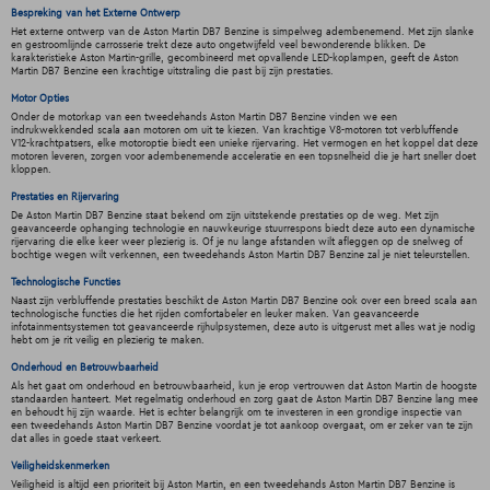
Bespreking van het Externe Ontwerp
Het externe ontwerp van de Aston Martin DB7 Benzine is simpelweg adembenemend. Met zijn slanke
en gestroomlijnde carrosserie trekt deze auto ongetwijfeld veel bewonderende blikken. De
karakteristieke Aston Martin-grille, gecombineerd met opvallende LED-koplampen, geeft de Aston
Martin DB7 Benzine een krachtige uitstraling die past bij zijn prestaties.
Motor Opties
Onder de motorkap van een tweedehands Aston Martin DB7 Benzine vinden we een
indrukwekkended scala aan motoren om uit te kiezen. Van krachtige V8-motoren tot verbluffende
V12-krachtpatsers, elke motoroptie biedt een unieke rijervaring. Het vermogen en het koppel dat deze
motoren leveren, zorgen voor adembenemende acceleratie en een topsnelheid die je hart sneller doet
kloppen.
Prestaties en Rijervaring
De Aston Martin DB7 Benzine staat bekend om zijn uitstekende prestaties op de weg. Met zijn
geavanceerde ophanging technologie en nauwkeurige stuurrespons biedt deze auto een dynamische
rijervaring die elke keer weer plezierig is. Of je nu lange afstanden wilt afleggen op de snelweg of
bochtige wegen wilt verkennen, een tweedehands Aston Martin DB7 Benzine zal je niet teleurstellen.
Technologische Functies
Naast zijn verbluffende prestaties beschikt de Aston Martin DB7 Benzine ook over een breed scala aan
technologische functies die het rijden comfortabeler en leuker maken. Van geavanceerde
infotainmentsystemen tot geavanceerde rijhulpsystemen, deze auto is uitgerust met alles wat je nodig
hebt om je rit veilig en plezierig te maken.
Onderhoud en Betrouwbaarheid
Als het gaat om onderhoud en betrouwbaarheid, kun je erop vertrouwen dat Aston Martin de hoogste
standaarden hanteert. Met regelmatig onderhoud en zorg gaat de Aston Martin DB7 Benzine lang mee
en behoudt hij zijn waarde. Het is echter belangrijk om te investeren in een grondige inspectie van
een tweedehands Aston Martin DB7 Benzine voordat je tot aankoop overgaat, om er zeker van te zijn
dat alles in goede staat verkeert.
Veiligheidskenmerken
Veiligheid is altijd een prioriteit bij Aston Martin, en een tweedehands Aston Martin DB7 Benzine is