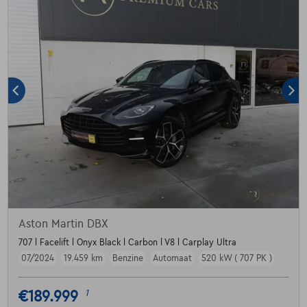
Aston Martin DBX
707 l Facelift l Onyx Black l Carbon l V8 l Carplay Ultra
07/2024
19.459 km
Benzine
Automaat
520 kW ( 707 PK )
€189.999
1