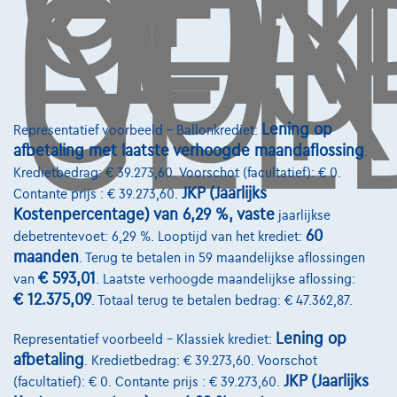
LEN
KOS
OO
GEL
info@touringcarselect.be
Koning Albert II-laan 4, B12
1000 Brussel
Lening op
Representatief voorbeeld – Ballonkrediet:
Diensten & Oplossingen
afbetaling met laatste verhoogde maandaflossing
.
Kredietbedrag: € 39.273,60. Voorschot (facultatief): € 0.
Pechverhelping verzekering
JKP (Jaarlijks
Contante prijs : € 39.273,60.
Kostenpercentage) van 6,29 %, vaste
jaarlijkse
Financiering
60
debetrentevoet: 6,29 %. Looptijd van het krediet:
Autoverzekering
maanden
. Terug te betalen in 59 maandelijkse aflossingen
€ 593,01
van
. Laatste verhoogde maandelijkse aflossing:
Lease en persoonlijke lease
€ 12.375,09
. Totaal terug te betalen bedrag: € 47.362,87.
Lening op
Representatief voorbeeld – Klassiek krediet:
Over Ons
afbetaling
. Kredietbedrag: € 39.273,60. Voorschot
Word klant
JKP (Jaarlijks
(facultatief): € 0. Contante prijs : € 39.273,60.