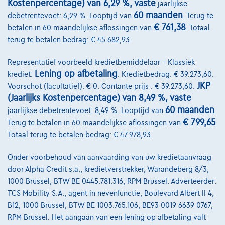
Kostenpercentage) van 6,29 %, vaste
jaarlijkse
Wie zijn we
60 maanden
debetrentevoet: 6,29 %. Looptijd van
. Terug te
€ 761,38
Kwaliteitscharter
betalen in 60 maandelijkse aflossingen van
. Totaal
terug te betalen bedrag: € 45.682,93.
Onze dealers
Representatief voorbeeld kredietbemiddelaar – Klassiek
Onze partners
Lening op afbetaling
krediet:
. Kredietbedrag: € 39.273,60.
JKP
Onze team
Voorschot (facultatief): € 0. Contante prijs : € 39.273,60.
(Jaarlijks Kostenpercentage) van 8,49 %, vaste
Contact
60 maanden
jaarlijkse debetrentevoet: 8,49 %. Looptijd van
.
€ 799,65
Terug te betalen in 60 maandelijkse aflossingen van
.
Totaal terug te betalen bedrag: € 47.978,93.
@2024 TCS Mobility SA/NV Copyright
Onder voorbehoud van aanvaarding van uw kredietaanvraag
door Alpha Credit s.a., kredietverstrekker, Warandeberg 8/3,
Algemene Voorwaarden
1000 Brussel, BTW BE 0445.781.316, RPM Brussel. Adverteerder:
Bijstandsvoorwaarden
TCS Mobility S.A., agent in nevenfunctie, Boulevard Albert II 4,
B12, 1000 Brussel, BTW BE 1003.765.106, BE93 0019 6639 0767,
Privacyverklaring
RPM Brussel. Het aangaan van een lening op afbetaling valt