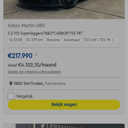
Aston Martin DBS
5.2 V12 Superleggera*B&O*CARBON*725 PK*
12/2018
35.379 km
Benzine
Automaat
533 kW ( 725 PK )
€217.990
1
€4.322,35
/maand
Vanaf
Ontdek het volledige cijfervoorbeeld
3800 Sint-Truiden,
Falcomotive
Vergelijk
Bekijk wagen