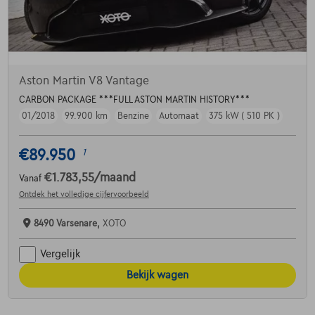
Aston Martin V8 Vantage
CARBON PACKAGE ***FULL ASTON MARTIN HISTORY***
01/2018
99.900 km
Benzine
Automaat
375 kW ( 510 PK )
€89.950
1
€1.783,55
/maand
Vanaf
Ontdek het volledige cijfervoorbeeld
8490 Varsenare,
XOTO
Vergelijk
Bekijk wagen