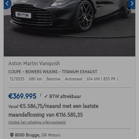
Aston Martin Vanquish
COUPE - BOWERS WILKINS - TITANIUM EXHAUST
12/2025
680 km
Benzine
Automaat
614 kW ( 835 PK )
€369.995
1
✓
BTW aftrekbaar
€5.586,75
/maand
met een laatste
Vanaf
maandaflossing van
€116.585,25
Ontdek het volledige cijfervoorbeeld
8000 Brugge,
DR Motors