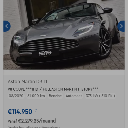
Aston Martin DB 11
V8 COUPE ***1HD / FULL ASTON MARTIN HISTORY***
08/2020
61.000 km
Benzine
Automaat
375 kW ( 510 PK )
€114.950
1
€2.279,25
/maand
Vanaf
Ontdek het volledige cijfervoorbeeld