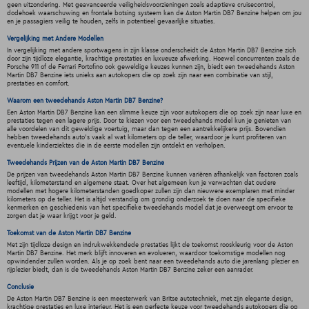
geen uitzondering. Met geavanceerde veiligheidsvoorzieningen zoals adaptieve cruisecontrol,
dodehoek waarschuwing en frontale botsing systeem kan de Aston Martin DB7 Benzine helpen om jou
en je passagiers veilig te houden, zelfs in potentieel gevaarlijke situaties.
Vergelijking met Andere Modellen
In vergelijking met andere sportwagens in zijn klasse onderscheidt de Aston Martin DB7 Benzine zich
door zijn tijdloze elegantie, krachtige prestaties en luxueuze afwerking. Hoewel concurrenten zoals de
Porsche 911 of de Ferrari Portofino ook geweldige keuzes kunnen zijn, biedt een tweedehands Aston
Martin DB7 Benzine iets unieks aan autokopers die op zoek zijn naar een combinatie van stijl,
prestaties en comfort.
Waarom een tweedehands Aston Martin DB7 Benzine?
Een Aston Martin DB7 Benzine kan een slimme keuze zijn voor autokopers die op zoek zijn naar luxe en
prestaties tegen een lagere prijs. Door te kiezen voor een tweedehands model kun je genieten van
alle voordelen van dit geweldige voertuig, maar dan tegen een aantrekkelijkere prijs. Bovendien
hebben tweedehands auto's vaak al wat kilometers op de teller, waardoor je kunt profiteren van
eventuele kinderziektes die in de eerste modellen zijn ontdekt en verholpen.
Tweedehands Prijzen van de Aston Martin DB7 Benzine
De prijzen van tweedehands Aston Martin DB7 Benzine kunnen variëren afhankelijk van factoren zoals
leeftijd, kilometerstand en algemene staat. Over het algemeen kun je verwachten dat oudere
modellen met hogere kilometerstanden goedkoper zullen zijn dan nieuwere exemplaren met minder
kilometers op de teller. Het is altijd verstandig om grondig onderzoek te doen naar de specifieke
kenmerken en geschiedenis van het specifieke tweedehands model dat je overweegt om ervoor te
zorgen dat je waar krijgt voor je geld.
Toekomst van de Aston Martin DB7 Benzine
Met zijn tijdloze design en indrukwekkendede prestaties lijkt de toekomst rooskleurig voor de Aston
Martin DB7 Benzine. Het merk blijft innoveren en evolueren, waardoor toekomstige modellen nog
opwindender zullen worden. Als je op zoek bent naar een tweedehands auto die jarenlang plezier en
rijplezier biedt, dan is de tweedehands Aston Martin DB7 Benzine zeker een aanrader.
Conclusie
De Aston Martin DB7 Benzine is een meesterwerk van Britse autotechniek, met zijn elegante design,
krachtige prestaties en luxe interieur. Het is een perfecte keuze voor tweedehands autokopers die op