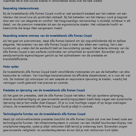
waarmee het al snel succes boekte in verschillende races over de hele wereld.
Bespreking interieurontwerp
Bij de tweedehands Alfa Romeo Coupé wordt er veel aandacht besteed aan het creëren van een
interieur dat zowel luxe als sportiviteit uitstraalt. Bij het betreden van het interieur word je begroet
door een mix van elegantie en comfort. Het hoogwaardige vakmanschap is duidelijk zichtbaar in elk
detail, van de premium materialen tot aan de ergonomische stoelen. Met voldoende hoofd- en
beenruimte die lange ritten aangenaam maakt.
Bespreking externe ontwerp van de tweedehands Alfa Romeo Coupé
Als het gaat om auto-ontwerp, staat Alfa Romeo bekend om zijn oogverblindende stijl en tijdloze
elegantie. Het exterieur van een Alfa Romeo Coupé is meer dan alleen een voertuig; het is een
kunstwerk op wielen dat de aandacht trekt en bewondering oproept. Het externe ontwerp van de
Alfa Romeo Coupé is een perfecte combinatie van schoonheid en sportiviteit. Bovendien zijn de
aerodynamische eigenschappen gericht op het optimaliseren van de prestaties en
brandstofefficiëntie.
Motor opties
De tweedehands Alfa Romeo Coupé biedt verschillende motoropties om aan de behoeften van elke
bestuurder te voldoen. Van krachtige benzinemotoren tot efficiënte dieselmotoren, er is voor elk wat
wils. De motoren zijn ontworpen om een soepele en responsieve rijervaring te bieden, waarbij het
vermogen wordt geleverd met precisie en controle.
Prestaties en rijervaring van de tweedehands Alfa Romeo Coupé
Als het gaat om prestaties, stelt de Alfa Romeo Coupé niet teleur. Met zijn sportieve ophanging,
directe stuurbekrachtiging en geavanceerde aandrijvingssysteem biedt deze wagen een dynamische
rijervaring dat je hart sneller doet kloppen. Of je nu over bochtige wegen of op lange snelwegen
scheurt, de tweedehands Alfa Romeo Coupé houdt je altijd in controle.
Technologische functies van de tweedehands Alfa Romeo Coupé
Naast zijn indrukwekkendede prestaties beschikt de Alfa Romeo Coupé ook over een breed scala aan
technologische functies. Het infotainmentsysteem is voorzien van een intuïtief touchscreen-display met
smartphone-integratie, zodat je altijd verbonden blijft terwijl je onderweg bent. Bovendien zorgen
geavanceerde veiligheids- en assistentiesystemen ervoor dat je met vertrouwen kunt rijden.