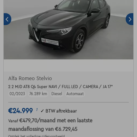
Alfa Romeo Stelvio
2.2 MJD AT8 Q4 Super NAVI / FULL LED / CAMERA / JA 17"
02/2023
76.289 km
Diesel
Automaat
€24.999
1
✓
BTW aftrekbaar
€479,70
/maand
met een laatste
Vanaf
maandaflossing van
€6.729,45
Ontdek het volledige cijfervoorbeeld