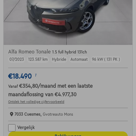
Alfa Romeo Tonale
1.5 full hybrid 131ch
07/2023
123.587 km
Hybride
Automaat
96 kW ( 131 PK )
€18.490
1
€354,80
/maand
met een laatste
Vanaf
maandaflossing van
€4.977,30
Ontdek het volledige cijfervoorbeeld
7033 Cuesmes,
Gvotreauto Mons
Vergelijk