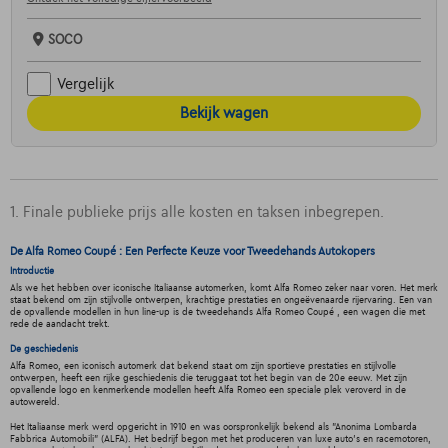
SOCO
Vergelijk
Bekijk wagen
1. Finale publieke prijs alle kosten en taksen inbegrepen.
De Alfa Romeo Coupé : Een Perfecte Keuze voor Tweedehands Autokopers
Introductie
Als we het hebben over iconische Italiaanse automerken, komt Alfa Romeo zeker naar voren. Het merk
staat bekend om zijn stijlvolle ontwerpen, krachtige prestaties en ongeëvenaarde rijervaring. Een van
de opvallende modellen in hun line-up is de tweedehands Alfa Romeo Coupé , een wagen die met
rede de aandacht trekt.
De geschiedenis
Alfa Romeo, een iconisch automerk dat bekend staat om zijn sportieve prestaties en stijlvolle
ontwerpen, heeft een rijke geschiedenis die teruggaat tot het begin van de 20e eeuw. Met zijn
opvallende logo en kenmerkende modellen heeft Alfa Romeo een speciale plek veroverd in de
autowereld.
Het Italiaanse merk werd opgericht in 1910 en was oorspronkelijk bekend als "Anonima Lombarda
Fabbrica Automobili" (ALFA). Het bedrijf begon met het produceren van luxe auto's en racemotoren,