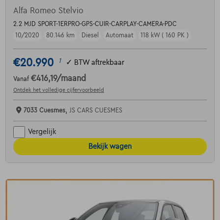
Alfa Romeo Stelvio
2.2 MJD SPORT-1ERPRO-GPS-CUIR-CARPLAY-CAMERA-PDC
10/2020
80.146 km
Diesel
Automaat
118 kW ( 160 PK )
€20.990
1
✓
BTW aftrekbaar
€416,19
/maand
Vanaf
Ontdek het volledige cijfervoorbeeld
7033 Cuesmes,
JS CARS CUESMES
Vergelijk
Bekijk wagen