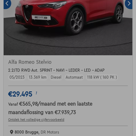
Alfa Romeo Stelvio
2.2JTD RWD Aut. SPRINT - NAVI - LEDER - LED - ADAP
05/2023
13.369 km
Diesel
Automaat
118 kW ( 160 PK )
€29.495
1
€565,98
/maand
met een laatste
Vanaf
maandaflossing van
€7.939,73
Ontdek het volledige cijfervoorbeeld
8000 Brugge,
DR Motors