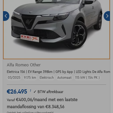
Alfa Romeo Other
Elettrica 156 | EV Range 398km | GPS by App | LED Lights De Alfa Romeo
03/2025
9.175 km
Elektrisch
Automaat
115 kW ( 154 PK )
€26.495
1
✓
BTW aftrekbaar
€400,06
/maand
met een laatste
Vanaf
maandaflossing van
€8.348,56
Ontdek het volledige cijfervoorbeeld