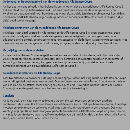
Onderhoud en betrouwbaarheid van de tweedehands Alfa Romeo Coupé
Als het gaat om onderhoud, is het belangrijk om te weten dat de tweedehands Alfa Romeo Coupé
bekend staat om zijn betrouwbaarheid. Het merk heeft een solide reputatie opgebouwd voor
kwaliteit en duurzaamheid, wat betekent dat je met deze bolide jarenlang probleemloos kunt rijden.
Bovendien biedt Alfa Romeo uitgebreide garanties en servicepakketten om ervoor te zorgen dat je
altijd goed wordt verzorgd.
Veiligheidskenmerken van de tweedehands Alfa Romeo Coupé
Veiligheid staat altijd voorop bij Alfa Romeo en de Alfa Romeo Coupé is geen uitzondering. Deze
schoonheid is uitgerust met een scala aan geavanceerde veiligheidsvoorzieningen, waaronder
adaptieve cruise control, automatische noodremassistentie en dode hoek waarschuwingssysteem. Met
deze functies kun je met gemoedsrust de weg op gaan, wetende dat je altijd beschermd bent.
Vergelijking met andere modellen
Als we de Alfa Romeo Coupé vergelijken met andere modellen in zijn klasse, valt hij op door zijn
unieke Italiaanse flair en sportieve karakter. Terwijl sommige concurrenten misschien meer ruimte of
technologische snufjes bieden, kan geen van hen tippen aan de rijdynamiek en emotionele
aantrekkingskracht van de tweedehands Alfa Romeo Coupé .
Tweedehandsprijzen van de Alfa Romeo Coupé
Voor tweedehands autokopers is de prijs een belangrijke factor. Gelukkig biedt de Alfa Romeo Coupé
ook op dit gebied veel waar voor je geld. Door te kiezen voor een Alfa Romeo Coupé kun je genieten
van alle luxe en prestaties, maar dan tegen een lagere prijs. Bovendien behoudt deze Alfa Romeo
Coupé zijn waarde goed, waardoor het een verstandige investering is.
Conclusie
Als je op zoek bent naar een tweedehands wagen die stijl, prestaties en betrouwbaarheid
combineert, dan is de Alfa Romeo Coupé een uitstekende keuze. Met zijn Italiaanse charme, krachtige
motoren en geavanceerde technologie zal deze auto elke rit veranderen in een avontuur. Dus waar
wacht je nog op? Ga op zoek naar jouw perfecte tweedehands Alfa Romeo Coupé en geniet van de
rit van je leven. Benieuwd naar specifieke modellen van dit merk? Ontdek dan hier alvast
Alfa Romeo
Giulia
,
Alfa Romeo Tonale
,
Alfa Romeo Stelvio
!