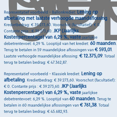
GE
Koning Albert II-laan 4, B12
1000 Brussel
Lening op
Representatief voorbeeld – Ballonkrediet:
afbetaling met laatste verhoogde maandaflossing
.
Kredietbedrag: € 39.273,60. Voorschot (facultatief): € 0.
JKP (Jaarlijks
Contante prijs : € 39.273,60.
Diensten & Oplossingen
Kostenpercentage) van 6,29 %, vaste
jaarlijkse
60 maanden
debetrentevoet: 6,29 %. Looptijd van het krediet:
.
Pechverhelping verzekering
€ 593,01
Terug te betalen in 59 maandelijkse aflossingen van
.
€ 12.375,09
Laatste verhoogde maandelijkse aflossing:
. Totaal
Financiering
terug te betalen bedrag: € 47.362,87.
Autoverzekering
Lening op
Representatief voorbeeld – Klassiek krediet:
Lease en persoonlijke lease
afbetaling
. Kredietbedrag: € 39.273,60. Voorschot (facultatief):
JKP (Jaarlijks
€ 0. Contante prijs : € 39.273,60.
Kostenpercentage) van 6,29 %, vaste
jaarlijkse
Over Ons
60 maanden
debetrentevoet: 6,29 %. Looptijd van
. Terug te
Word klant
€ 761,38
betalen in 60 maandelijkse aflossingen van
. Totaal
terug te betalen bedrag: € 45.682,93.
Wie zijn we