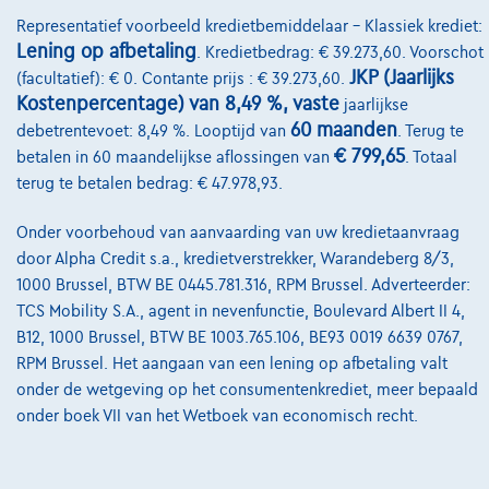
Representatief voorbeeld kredietbemiddelaar – Klassiek krediet:
Kwaliteitscharter
Lening op afbetaling
. Kredietbedrag: € 39.273,60. Voorschot
Onze dealers
JKP (Jaarlijks
(facultatief): € 0. Contante prijs : € 39.273,60.
Kostenpercentage) van 8,49 %, vaste
jaarlijkse
Onze partners
60 maanden
debetrentevoet: 8,49 %. Looptijd van
. Terug te
€ 799,65
Onze team
betalen in 60 maandelijkse aflossingen van
. Totaal
terug te betalen bedrag: € 47.978,93.
Contact
Onder voorbehoud van aanvaarding van uw kredietaanvraag
door Alpha Credit s.a., kredietverstrekker, Warandeberg 8/3,
1000 Brussel, BTW BE 0445.781.316, RPM Brussel. Adverteerder:
@2024 TCS Mobility SA/NV Copyright
TCS Mobility S.A., agent in nevenfunctie, Boulevard Albert II 4,
B12, 1000 Brussel, BTW BE 1003.765.106, BE93 0019 6639 0767,
Algemene Voorwaarden
RPM Brussel. Het aangaan van een lening op afbetaling valt
Bijstandsvoorwaarden
onder de wetgeving op het consumentenkrediet, meer bepaald
onder boek VII van het Wetboek van economisch recht.
Privacyverklaring
Cookiebeleid