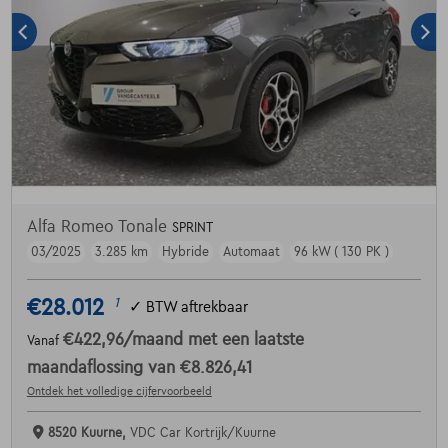
Alfa Romeo Tonale
SPRINT
03/2025
3.285 km
Hybride
Automaat
96 kW ( 130 PK )
€28.012
1
✓
BTW aftrekbaar
€422,96
/maand
met een laatste
Vanaf
maandaflossing van
€8.826,41
Ontdek het volledige cijfervoorbeeld
8520 Kuurne,
VDC Car Kortrijk/Kuurne