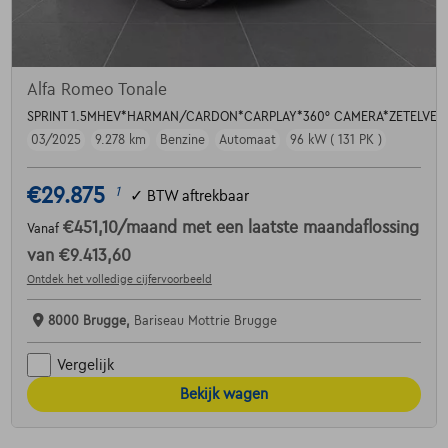
Alfa Romeo Tonale
SPRINT 1.5MHEV*HARMAN/CARDON*CARPLAY*360° CAMERA*ZETELVER
03/2025
9.278 km
Benzine
Automaat
96 kW ( 131 PK )
€29.875
1
✓
BTW aftrekbaar
€451,10
/maand
met een laatste maandaflossing
Vanaf
van
€9.413,60
Ontdek het volledige cijfervoorbeeld
8000 Brugge,
Bariseau Mottrie Brugge
Vergelijk
Bekijk wagen