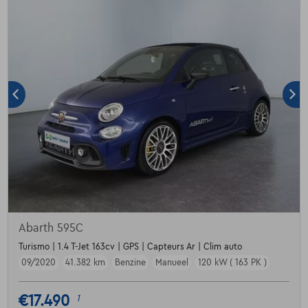
Abarth 595C
Turismo | 1.4 T-Jet 163cv | GPS | Capteurs Ar | Clim auto
09/2020
41.382 km
Benzine
Manueel
120 kW ( 163 PK )
€17.490
1