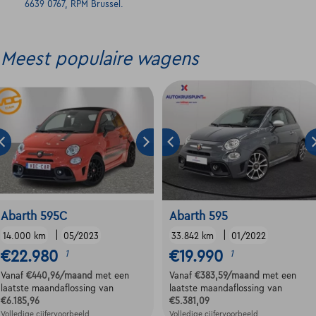
6639 0767, RPM Brussel.
Meest populaire wagens
Abarth 595C
Abarth 595
|
|
14.000 km
05/2023
33.842 km
01/2022
€22.980
€19.990
1
1
Vanaf
€440,96
/maand
met een
Vanaf
€383,59
/maand
met een
laatste maandaflossing van
laatste maandaflossing van
€6.185,96
€5.381,09
Volledige cijfervoorbeeld
Volledige cijfervoorbeeld