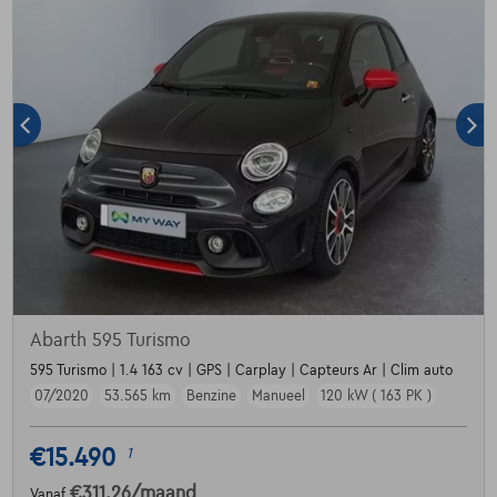
Abarth 595 Turismo
595 Turismo | 1.4 163 cv | GPS | Carplay | Capteurs Ar | Clim auto
07/2020
53.565 km
Benzine
Manueel
120 kW ( 163 PK )
€15.490
1
€311,26
/maand
Vanaf