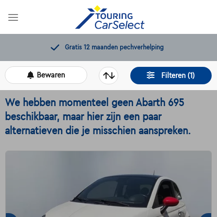
Skip
to
content
11.000+
beschikbare wagens
Bewaren
Filteren (1)
We hebben momenteel geen Abarth 695
beschikbaar, maar hier zijn een paar
alternatieven die je misschien aanspreken.