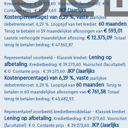
Kredietbedrag: € 39.273,60. Voorschot (facultatief): € 0.
Pechverhelping verzekering
JKP (Jaarlijks
Contante prijs : € 39.273,60.
Financiering
Kostenpercentage) van 6,29 %, vaste
jaarlijkse
60 maanden
debetrentevoet: 6,29 %. Looptijd van het krediet:
.
Autoverzekering
€ 593,01
Terug te betalen in 59 maandelijkse aflossingen van
.
€ 12.375,09
Lease en persoonlijke lease
Laatste verhoogde maandelijkse aflossing:
. Totaal
terug te betalen bedrag: € 47.362,87.
Over Ons
Lening op
Representatief voorbeeld – Klassiek krediet:
afbetaling
. Kredietbedrag: € 39.273,60. Voorschot (facultatief):
Word klant
JKP (Jaarlijks
€ 0. Contante prijs : € 39.273,60.
Kostenpercentage) van 6,29 %, vaste
Wie zijn we
jaarlijkse
60 maanden
debetrentevoet: 6,29 %. Looptijd van
. Terug te
Kwaliteitscharter
€ 761,38
betalen in 60 maandelijkse aflossingen van
. Totaal
terug te betalen bedrag: € 45.682,93.
Onze dealers
Onze partners
Representatief voorbeeld kredietbemiddelaar – Klassiek krediet:
Lening op afbetaling
. Kredietbedrag: € 39.273,60. Voorschot
Onze team
JKP (Jaarlijks
(facultatief): € 0. Contante prijs : € 39.273,60.