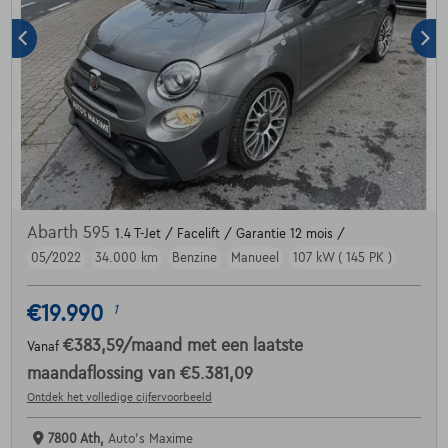
Abarth 595
1.4 T-Jet / Facelift / Garantie 12 mois /
05/2022
34.000 km
Benzine
Manueel
107 kW ( 145 PK )
€19.990
1
€383,59
/maand
met een laatste
Vanaf
maandaflossing van
€5.381,09
Ontdek het volledige cijfervoorbeeld
7800 Ath,
Auto's Maxime