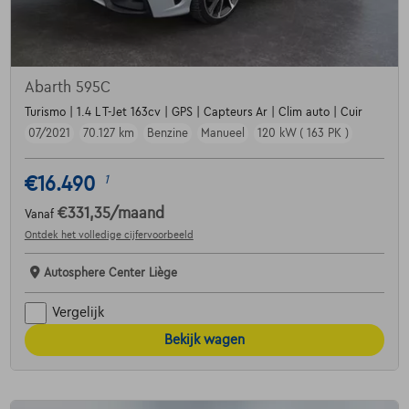
Abarth 595C
Turismo | 1.4 L T-Jet 163cv | GPS | Capteurs Ar | Clim auto | Cuir
07/2021
70.127 km
Benzine
Manueel
120 kW ( 163 PK )
€16.490
1
€331,35
/maand
Vanaf
Ontdek het volledige cijfervoorbeeld
Autosphere Center Liège
Vergelijk
Bekijk wagen