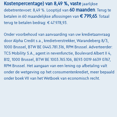
Kostenpercentage) van 8,49 %, vaste
jaarlijkse
Contact
60 maanden
debetrentevoet: 8,49 %. Looptijd van
. Terug te
€ 799,65
betalen in 60 maandelijkse aflossingen van
. Totaal
terug te betalen bedrag: € 47.978,93.
@2024 TCS Mobility SA/NV Copyright
Onder voorbehoud van aanvaarding van uw kredietaanvraag
Algemene Voorwaarden
door Alpha Credit s.a., kredietverstrekker, Warandeberg 8/3,
1000 Brussel, BTW BE 0445.781.316, RPM Brussel. Adverteerder:
Bijstandsvoorwaarden
TCS Mobility S.A., agent in nevenfunctie, Boulevard Albert II 4,
Privacyverklaring
B12, 1000 Brussel, BTW BE 1003.765.106, BE93 0019 6639 0767,
RPM Brussel. Het aangaan van een lening op afbetaling valt
Cookiebeleid
onder de wetgeving op het consumentenkrediet, meer bepaald
onder boek VII van het Wetboek van economisch recht.
Kwaliteitscharter
Site Map
Login