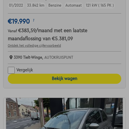
01/2022
33.842 km
Benzine
Automaat
121 kW ( 165 PK )
€19.990
1
€383,59
/maand
met een laatste
Vanaf
maandaflossing van
€5.381,09
Ontdek het volledige cijfervoorbeeld
3390 Tielt-Winge,
AUTOKRUISPUNT
Vergelijk
Bekijk wagen