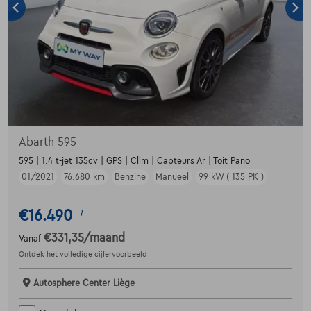
Abarth 595
595 | 1.4 t-jet 135cv | GPS | Clim | Capteurs Ar | Toit Pano
01/2021
76.680 km
Benzine
Manueel
99 kW ( 135 PK )
€16.490
1
€331,35
/maand
Vanaf
Ontdek het volledige cijfervoorbeeld
Autosphere Center Liège