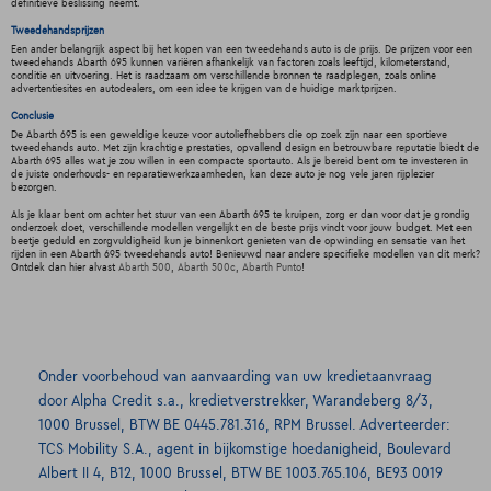
definitieve beslissing neemt.
Tweedehandsprijzen
Een ander belangrijk aspect bij het kopen van een tweedehands auto is de prijs. De prijzen voor een
tweedehands Abarth 695 kunnen variëren afhankelijk van factoren zoals leeftijd, kilometerstand,
conditie en uitvoering. Het is raadzaam om verschillende bronnen te raadplegen, zoals online
advertentiesites en autodealers, om een idee te krijgen van de huidige marktprijzen.
Conclusie
De Abarth 695 is een geweldige keuze voor autoliefhebbers die op zoek zijn naar een sportieve
tweedehands auto. Met zijn krachtige prestaties, opvallend design en betrouwbare reputatie biedt de
Abarth 695 alles wat je zou willen in een compacte sportauto. Als je bereid bent om te investeren in
de juiste onderhouds- en reparatiewerkzaamheden, kan deze auto je nog vele jaren rijplezier
bezorgen.
Als je klaar bent om achter het stuur van een Abarth 695 te kruipen, zorg er dan voor dat je grondig
onderzoek doet, verschillende modellen vergelijkt en de beste prijs vindt voor jouw budget. Met een
beetje geduld en zorgvuldigheid kun je binnenkort genieten van de opwinding en sensatie van het
rijden in een Abarth 695 tweedehands auto! Benieuwd naar andere specifieke modellen van dit merk?
Ontdek dan hier alvast
Abarth 500
,
Abarth 500c
,
Abarth Punto
!
Onder voorbehoud van aanvaarding van uw kredietaanvraag
door Alpha Credit s.a., kredietverstrekker, Warandeberg 8/3,
1000 Brussel, BTW BE 0445.781.316, RPM Brussel. Adverteerder:
TCS Mobility S.A., agent in bijkomstige hoedanigheid, Boulevard
Albert II 4, B12, 1000 Brussel, BTW BE 1003.765.106, BE93 0019