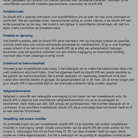
waren gebaseerd op Fiat-auto's en werden getuned voor verbeterde prestaties. Sindsdien zijn er
verschillende succesvolle modellen geproduceerd, waaronder de Abarth 695.
Modelinformatie
De Abarth 695 is speciaal ontworpen voor autoliefhebbers die op zoek zijn naar extra vermogen en
sportiviteit. Met zijn krachtige motor, impressionante styling en unieke interieur is de Abarth 695 een
echte eyecatcher op de weg. Het model is verkrijgbaar in verschillende uitvoeringen, elk met hun
eigen unieke kenmerken en prestatieniveaus.
Prestaties en rijervaring
Wat betreft prestaties stelt de Abarth 695 zeker niet teleur. Met zijn krachtige motoren en specifiek
ontwerp biedt deze auto indrukwekkendede acceleratie en wendbaarheid. Of je nu over bochtige
wegen scheurt of op het circuit rijdt, de Abarth 695 zal je altijd een adrenalinekick bezorgen.
Bovendien zorgt het sportieve onderstel voor een strakke wegligging en responsieve handling,
waardoor elke rit een plezierige ervaring wordt.
Onderhoud en betrouwbaarheid
Wanneer je een tweedehands auto koopt, is het belangrijk om te weten hoe betrouwbaar deze is en
welk onderhoud erbij komt kijken. Over het algemeen heeft de Abarth 695 een goede reputatie op
het gebied van betrouwbaarheid. Het is echter raadzaam om regelmatig onderhoud uit te laten
voeren door erkende dealers of garages die gespecialiseerd zijn in dit merk. Dit zal ervoor zorgen dat
jouw Abarth 695 in topconditie blijft en dat eventuele problemen tijdig worden opgelost.
Veiligheidskenmerken
Veiligheid is natuurlijk een belangrijke overweging bij het kopen van een tweedehands auto. De
Abarth 695 is uitgerust met verschillende veiligheidskenmerken om jou en je passagiers te
beschermen. Denk hierbij aan ABS, ESP, airbags en gordelspanners. Het is echter belangrijk om te
controleren of de specifieke tweedehands Abarth 695 die je overweegt deze kenmerken heeft en of
ze naar behoren functioneren.
Vergelijking met andere modellen
Als potentiële koper van een tweedehands Abarth 695 wil je misschien ook andere vergelijkbare
modellen in overweging nemen. Enkele concurrenten van de Abarth 695 zijn onder andere de Mini
Cooper S, Volkswagen Polo GTI en Ford Fiesta ST. Elk van deze modellen heeft zijn eigen sterke
punten en unieke eigenschappen, dus het is belangrijk om ze grondig te vergelijken voordat je een