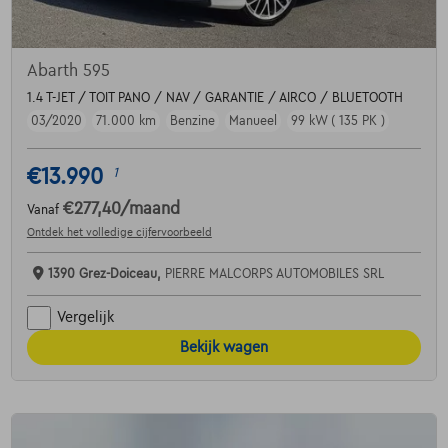
Abarth 595
1.4 T-JET / TOIT PANO / NAV / GARANTIE / AIRCO / BLUETOOTH
03/2020
71.000 km
Benzine
Manueel
99 kW ( 135 PK )
€13.990
1
€277,40
/maand
Vanaf
Ontdek het volledige cijfervoorbeeld
1390 Grez-Doiceau,
PIERRE MALCORPS AUTOMOBILES SRL
Vergelijk
Bekijk wagen