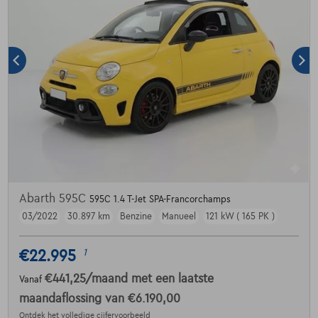
Abarth 595C
595C 1.4 T-Jet SPA-Francorchamps
03/2022
30.897 km
Benzine
Manueel
121 kW ( 165 PK )
€22.995
1
€441,25
/maand
met een laatste
Vanaf
maandaflossing van
€6.190,00
Ontdek het volledige cijfervoorbeeld