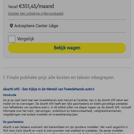
€351,45
/maand
Vanaf
Ontdek het volledige cijfervoorbeeld
Autosphere Center Liège
Vergelijk
Bekijk wagen
1. Finale publieke prijs alle kosten en taksen inbegrepen.
Abarth 695 - Een Kijkje in de Wereld van Tweedehands auto's
Introductie
Als je op zoek bent naar een tweedehands auto met pit en karakter, dan is de Abarth 695 zeker een
model om te overwegen. De Abarth 695 heeft een rijke geschiedenis en biedt geweldige prestaties
voor liefhebbers van sportieve auto's. In dit artikel zullen we dieper ingaan op de Abarth 695, inclusief
informatie over het merk, rijervaringen, onderhoud en betrouwbaarheid, veiligheidskenmerken,
vergelijkingen met andere modellen en tweedehandsprijzen.
De geschiedenis
Abarth is een Italiaans automerk dat bekendstaat om zijn sportieve modellen. Het werd opgericht in
1949 door Carlo Abarth en werd al snel synoniem met snelheid en prestaties. De eerste modellen