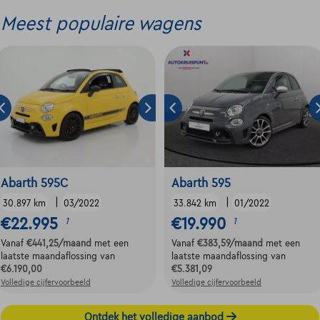
Meest populaire wagens
Abarth 595C
Abarth 595
|
|
30.897 km
03/2022
33.842 km
01/2022
€22.995
€19.990
1
1
Vanaf
€441,25
/maand
met een
Vanaf
€383,59
/maand
met een
laatste maandaflossing van
laatste maandaflossing van
€6.190,00
€5.381,09
Volledige cijfervoorbeeld
Volledige cijfervoorbeeld
Ontdek het volledige aanbod