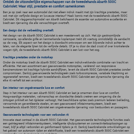
Ontdek de uitzonderlijke eigenschappen van de tweedehands Abarth 500C
Cabriolet: Waar stijl, prestatie en comfort samenkomen
Ben je op zoek naar een automodel dat niet alleen indruk maakt met zijn krachtige prestaties, maar
ook met zijn verfijnde design en luxueuze interieur? Maak kennis met de tweedehands Abarth 500C
Cabriolet. Dit vlaggenschipmodel van Abarth belichaamt de essentie van automotive excellentie en
biedt een rijervaring die alle verwachtingen overtreft.
Een design dat de verbeelding overtreft
Het design van de Abarth 500C Cabriolet is een meesterwerk op zich. Met zijn gestroomlijnde
carrosserie, opvallende grille en kenmerkende koplampen trekt dit voertuig onmiddellijk de aandacht
op de weg. Elk aspect van het design is doordacht ontworpen om een blijvende indruk achter te
laten, van de elegante lijnen tot de verfijnde details. Of je nu door de stad cruist of over kronkelende
wegen rijdt, de tweedehands Abarth 500C Cabriolet is een lust voor het oog.
Krachtige prestaties onder de motorkap
Onder de motorkap biedt de Abarth 500C Cabriolet een indrukwekkende combinatie van kracht en
efficiëntie. Met een assortiment aan geavanceerde motoropties, variërend van responsieve
benzinemotoren tot krachtige hybride aandrijflijnen, levert de Abarth 500C Cabriolet prestaties zonder
compromissen. Dankzij geavanceerde technologieën zoals turbocompressie, variabele kleptiming en
regeneratief remmen, biedt een tweedehands Abarth 500C Cabriolet een dynamische rijervaring die
elke rit verheft tot een avontuur.
Een interieur van ongeëvenaarde luxe en comfort
Stap in het interieur van een Abarth 500C Cabriolet en laat je omarmen door luxe en comfort.
Hoogwaardige materialen, vakmanschap en doordachte details creëren een omgeving die de
zintuigen prikkelt en het rijplezier verhoogt. Met beschikbare opties zoals premium lederen bekleding,
verwarmde en geventileerde stoelen, en een geavanceerd infotainmentsysteem, biedt een
tweedehands Abarth 500C Cabriolet een ongeëvenaarde rijervaring voor bestuurders en passagiers.
Geavanceerde technologieën voor een verbonden rit
Innovatie staat centraal in de Abarth 500C Cabriolet. Met geavanceerde technologische functies zoals
een geïntegreerd infotainmentsysteem, intelligente rijhulpsystemen en connectiviteitsoplossingen op
maat, blijf je altijd verbonden en geïnformeerd tijdens je rit. Dankzij baanbrekende ontwikkelingen op
het gebied van autonoom rijden en elektrificatie, biedt een tweedehands Abarth 500C Cabriolet een