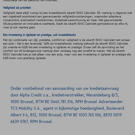
voorproefje van de toekomst van mobiliteit.
Veiligheid als prioriteit
Veiligheid staat altijd voorop bij een tweedehands Abarth 500C Cabriolet. Elk voertuig is uitgerust met
een uitgebreid assortiment aan geavanceerde veiligheidsvoorzieningen, waaronder adaptieve
cruisecontrol, automatisch noodremmen, dodehoekwaarschuwing en meer. Met geavanceerde
rijhulpsystemen en innovatieve crashtests, biedt de Abarth 500C Cabriolet gemoedsrust op elke rit,
waar je ook naartoe gaat.
Een investering in rijplezier en prestige, ook tweedehands
Met zijn combinatie van stijl, prestatie, comfort en veiligheid is de Abarth 500C Cabriolet niet zomaar
een auto - het is een levensstijl. Zelfs als tweedehands voertuig behoudt de Abarth 500C Cabriolet
zijn waarde en blijft het een investering in rijplezier en prestige. Ervaar zelf de opwinding en het
comfort van dit buitengewone voertuig door vandaag nog een proefrit te maken. Met de Abarth
500C Cabriolet kies je niet alleen voor een auto, maar voor een investering in rijplezier en prestige die
blijft lonen voor jarenlang rijplezier.
Onder voorbehoud van aanvaarding van uw kredietaanvraag
door Alpha Credit s.a., kredietverstrekker, Warandeberg 8/3,
1000 Brussel, BTW BE 0445.781.316, RPM Brussel. Adverteerder:
TCS Mobility S.A., agent in bijkomstige hoedanigheid, Boulevard
Albert II 4, B12, 1000 Brussel, BTW BE 1003.765.106, BE93 0019
6639 0767, RPM Brussel.