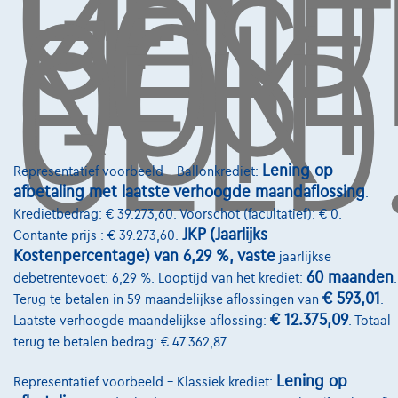
GELD
LENE
KOST
OOK
GELD
Financiering
Autoverzekering
Lease en persoonlijke lease
Over Ons
Word klant
Lening op
Representatief voorbeeld – Ballonkrediet:
afbetaling met laatste verhoogde maandaflossing
.
Wie zijn we
Kredietbedrag: € 39.273,60. Voorschot (facultatief): € 0.
Kwaliteitscharter
JKP (Jaarlijks
Contante prijs : € 39.273,60.
Kostenpercentage) van 6,29 %, vaste
jaarlijkse
Onze dealers
60 maanden
debetrentevoet: 6,29 %. Looptijd van het krediet:
.
€ 593,01
Terug te betalen in 59 maandelijkse aflossingen van
.
Onze partners
€ 12.375,09
Laatste verhoogde maandelijkse aflossing:
. Totaal
Onze team
terug te betalen bedrag: € 47.362,87.
Contact
Lening op
Representatief voorbeeld – Klassiek krediet: