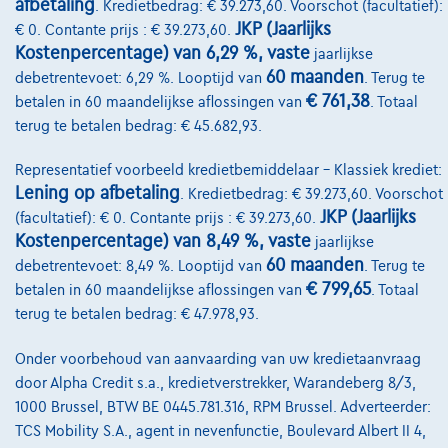
afbetaling
. Kredietbedrag: € 39.273,60. Voorschot (facultatief):
JKP (Jaarlijks
€ 0. Contante prijs : € 39.273,60.
Kostenpercentage) van 6,29 %, vaste
jaarlijkse
@2024 TCS Mobility SA/NV Copyright
60 maanden
debetrentevoet: 6,29 %. Looptijd van
. Terug te
Algemene Voorwaarden
€ 761,38
betalen in 60 maandelijkse aflossingen van
. Totaal
terug te betalen bedrag: € 45.682,93.
Bijstandsvoorwaarden
Representatief voorbeeld kredietbemiddelaar – Klassiek krediet:
Privacyverklaring
Lening op afbetaling
. Kredietbedrag: € 39.273,60. Voorschot
Cookiebeleid
JKP (Jaarlijks
(facultatief): € 0. Contante prijs : € 39.273,60.
Kostenpercentage) van 8,49 %, vaste
jaarlijkse
Kwaliteitscharter
60 maanden
debetrentevoet: 8,49 %. Looptijd van
. Terug te
€ 799,65
betalen in 60 maandelijkse aflossingen van
. Totaal
Site Map
terug te betalen bedrag: € 47.978,93.
Login
Onder voorbehoud van aanvaarding van uw kredietaanvraag
door Alpha Credit s.a., kredietverstrekker, Warandeberg 8/3,
1000 Brussel, BTW BE 0445.781.316, RPM Brussel. Adverteerder:
TCS Mobility S.A., agent in nevenfunctie, Boulevard Albert II 4,