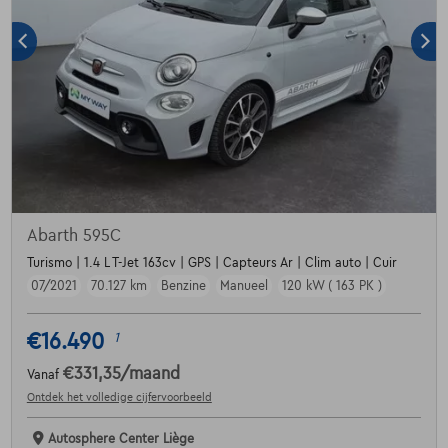
Abarth 595C
Turismo | 1.4 L T-Jet 163cv | GPS | Capteurs Ar | Clim auto | Cuir
07/2021
70.127 km
Benzine
Manueel
120 kW ( 163 PK )
€16.490
1
€331,35
/maand
Vanaf
Ontdek het volledige cijfervoorbeeld
Autosphere Center Liège