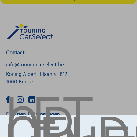
Contact
info@touringcarselect.be
LET
Koning Albert II-laan 4, B12
OP,
1000 Brussel
Diensten & Oplossingen
Pechverhelping verzekering