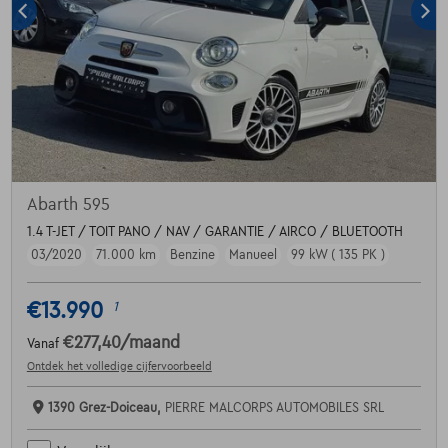
Abarth 595
1.4 T-JET / TOIT PANO / NAV / GARANTIE / AIRCO / BLUETOOTH
03/2020
71.000 km
Benzine
Manueel
99 kW ( 135 PK )
€13.990
1
€277,40
/maand
Vanaf
Ontdek het volledige cijfervoorbeeld
1390 Grez-Doiceau,
PIERRE MALCORPS AUTOMOBILES SRL