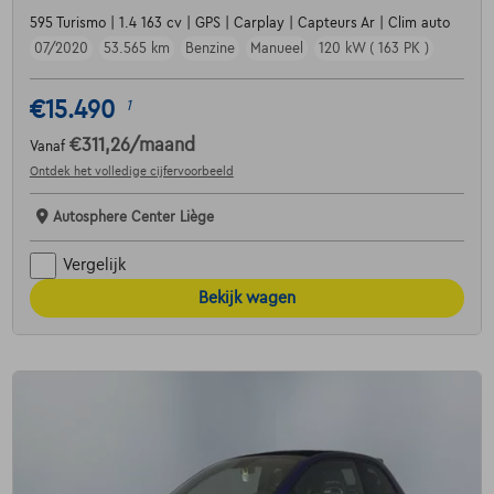
595 Turismo | 1.4 163 cv | GPS | Carplay | Capteurs Ar | Clim auto
07/2020
53.565 km
Benzine
Manueel
120 kW ( 163 PK )
€15.490
1
€311,26
/maand
Vanaf
Ontdek het volledige cijfervoorbeeld
Autosphere Center Liège
Vergelijk
Bekijk wagen