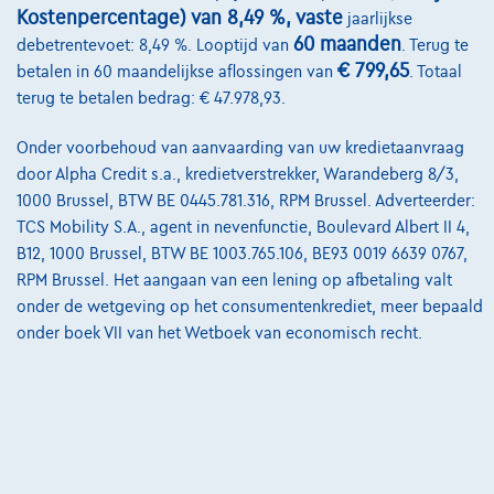
Kostenpercentage) van 8,49 %, vaste
jaarlijkse
Onze team
60 maanden
debetrentevoet: 8,49 %. Looptijd van
. Terug te
Contact
€ 799,65
betalen in 60 maandelijkse aflossingen van
. Totaal
terug te betalen bedrag: € 47.978,93.
Onder voorbehoud van aanvaarding van uw kredietaanvraag
@2024 TCS Mobility SA/NV Copyright
door Alpha Credit s.a., kredietverstrekker, Warandeberg 8/3,
1000 Brussel, BTW BE 0445.781.316, RPM Brussel. Adverteerder:
Algemene Voorwaarden
TCS Mobility S.A., agent in nevenfunctie, Boulevard Albert II 4,
Bijstandsvoorwaarden
B12, 1000 Brussel, BTW BE 1003.765.106, BE93 0019 6639 0767,
RPM Brussel. Het aangaan van een lening op afbetaling valt
Privacyverklaring
onder de wetgeving op het consumentenkrediet, meer bepaald
onder boek VII van het Wetboek van economisch recht.
Cookiebeleid
Kwaliteitscharter
Site Map
Login