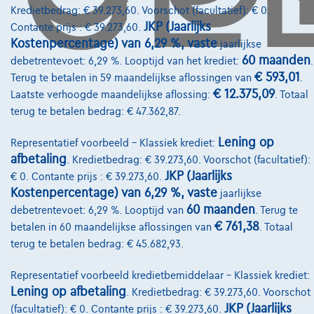
Kredietbedrag: € 39.273,60. Voorschot (facultatief): € 0.
Diensten & Oplossingen
JKP (Jaarlijks
Contante prijs : € 39.273,60.
Pechverhelping verzekering
Kostenpercentage) van 6,29 %, vaste
jaarlijkse
60 maanden
debetrentevoet: 6,29 %. Looptijd van het krediet:
.
Financiering
€ 593,01
Terug te betalen in 59 maandelijkse aflossingen van
.
Autoverzekering
€ 12.375,09
Laatste verhoogde maandelijkse aflossing:
. Totaal
terug te betalen bedrag: € 47.362,87.
Lease en persoonlijke lease
Lening op
Representatief voorbeeld – Klassiek krediet:
afbetaling
. Kredietbedrag: € 39.273,60. Voorschot (facultatief):
Over Ons
JKP (Jaarlijks
€ 0. Contante prijs : € 39.273,60.
Kostenpercentage) van 6,29 %, vaste
Word klant
jaarlijkse
60 maanden
debetrentevoet: 6,29 %. Looptijd van
. Terug te
Wie zijn we
€ 761,38
betalen in 60 maandelijkse aflossingen van
. Totaal
terug te betalen bedrag: € 45.682,93.
Kwaliteitscharter
Onze dealers
Representatief voorbeeld kredietbemiddelaar – Klassiek krediet:
Lening op afbetaling
. Kredietbedrag: € 39.273,60. Voorschot
Onze partners
JKP (Jaarlijks
(facultatief): € 0. Contante prijs : € 39.273,60.