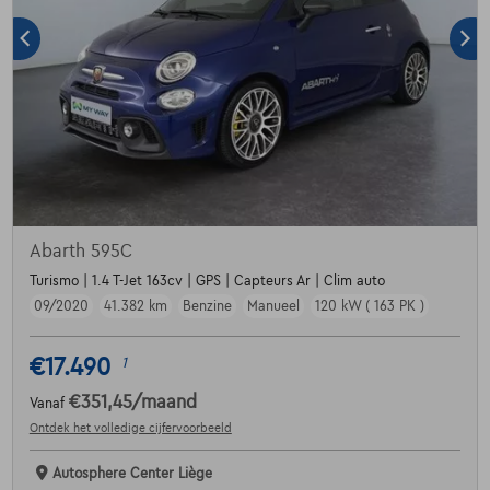
Abarth 595C
Turismo | 1.4 T-Jet 163cv | GPS | Capteurs Ar | Clim auto
09/2020
41.382 km
Benzine
Manueel
120 kW ( 163 PK )
€17.490
1
€351,45
/maand
Vanaf
Ontdek het volledige cijfervoorbeeld
Autosphere Center Liège