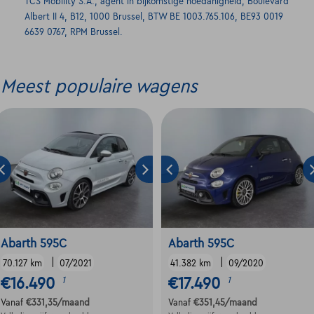
TCS Mobility S.A., agent in bijkomstige hoedanigheid, Boulevard
Albert II 4, B12, 1000 Brussel, BTW BE 1003.765.106, BE93 0019
6639 0767, RPM Brussel.
Meest populaire wagens
Abarth 595C
Abarth 595C
|
|
70.127 km
07/2021
41.382 km
09/2020
€16.490
€17.490
1
1
Vanaf
€331,35
/maand
Vanaf
€351,45
/maand