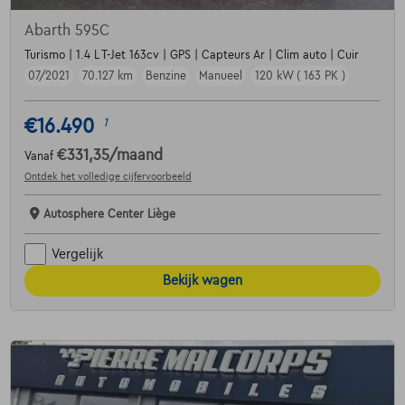
Abarth 595C
Turismo | 1.4 L T-Jet 163cv | GPS | Capteurs Ar | Clim auto | Cuir
07/2021
70.127 km
Benzine
Manueel
120 kW ( 163 PK )
€16.490
1
€331,35
/maand
Vanaf
Ontdek het volledige cijfervoorbeeld
Autosphere Center Liège
Vergelijk
Bekijk wagen