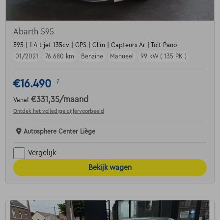
Abarth 595
595 | 1.4 t-jet 135cv | GPS | Clim | Capteurs Ar | Toit Pano
01/2021
76.680 km
Benzine
Manueel
99 kW ( 135 PK )
€16.490
1
€331,35
/maand
Vanaf
Ontdek het volledige cijfervoorbeeld
Autosphere Center Liège
Vergelijk
Bekijk wagen