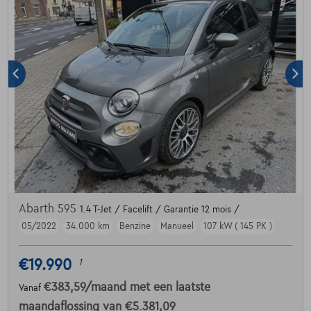
Abarth 595
1.4 T-Jet / Facelift / Garantie 12 mois /
05/2022
34.000 km
Benzine
Manueel
107 kW ( 145 PK )
€19.990
1
€383,59
/maand
met een laatste
Vanaf
maandaflossing van
€5.381,09