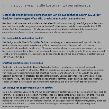
1. Finale publieke prijs alle kosten en taksen inbegrepen.
Ontdek de uitzonderlijke eigenschappen van de tweedehands Abarth 124 Spider
Gesloten bestelwagen: Waar stijl, prestatie en comfort samenkomen
Ben je op zoek naar een automodel dat niet alleen indruk maakt met zijn krachtige prestaties, maar
ook met zijn verfijnde design en luxueuze interieur? Maak kennis met de tweedehands Abarth 124
Spider Gesloten bestelwagen. Dit vlaggenschipmodel van Abarth belichaamt de essentie van
automotive excellentie en biedt een rijervaring die alle verwachtingen overtreft.
Een design dat de verbeelding overtreft
Het design van de Abarth 124 Spider Gesloten bestelwagen is een meesterwerk op zich. Met zijn
gestroomlijnde carrosserie, opvallende grille en kenmerkende koplampen trekt dit voertuig
onmiddellijk de aandacht op de weg. Elk aspect van het design is doordacht ontworpen om een
blijvende indruk achter te laten, van de elegante lijnen tot de verfijnde details. Of je nu door de stad
cruist of over kronkelende wegen rijdt, de tweedehands Abarth 124 Spider Gesloten bestelwagen is
een lust voor het oog.
Krachtige prestaties onder de motorkap
Onder de motorkap biedt de Abarth 124 Spider Gesloten bestelwagen een indrukwekkende
combinatie van kracht en efficiëntie. Met een assortiment aan geavanceerde motoropties, variërend
van responsieve benzinemotoren tot krachtige hybride aandrijflijnen, levert de Abarth 124 Spider
Gesloten bestelwagen prestaties zonder compromissen. Dankzij geavanceerde technologieën zoals
turbocompressie, variabele kleptiming en regeneratief remmen, biedt een tweedehands Abarth 124
Spider Gesloten bestelwagen een dynamische rijervaring die elke rit verheft tot een avontuur.
Een interieur van ongeëvenaarde luxe en comfort
Stap in het interieur van een Abarth 124 Spider Gesloten bestelwagen en laat je omarmen door luxe en
comfort. Hoogwaardige materialen, vakmanschap en doordachte details creëren een omgeving die
de zintuigen prikkelt en het rijplezier verhoogt. Met beschikbare opties zoals premium lederen
bekleding, verwarmde en geventileerde stoelen, en een geavanceerd infotainmentsysteem, biedt een
tweedehands Abarth 124 Spider Gesloten bestelwagen een ongeëvenaarde rijervaring voor
bestuurders en passagiers.