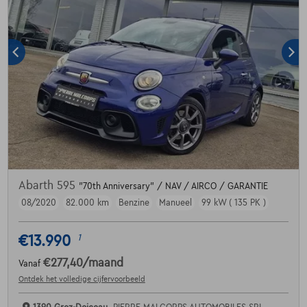
Abarth 595
"70th Anniversary" / NAV / AIRCO / GARANTIE
08/2020
82.000 km
Benzine
Manueel
99 kW ( 135 PK )
€13.990
1
€277,40
/maand
Vanaf
Ontdek het volledige cijfervoorbeeld