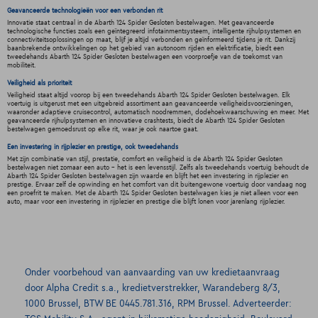
Geavanceerde technologieën voor een verbonden rit
Innovatie staat centraal in de Abarth 124 Spider Gesloten bestelwagen. Met geavanceerde
technologische functies zoals een geïntegreerd infotainmentsysteem, intelligente rijhulpsystemen en
connectiviteitsoplossingen op maat, blijf je altijd verbonden en geïnformeerd tijdens je rit. Dankzij
baanbrekende ontwikkelingen op het gebied van autonoom rijden en elektrificatie, biedt een
tweedehands Abarth 124 Spider Gesloten bestelwagen een voorproefje van de toekomst van
mobiliteit.
Veiligheid als prioriteit
Veiligheid staat altijd voorop bij een tweedehands Abarth 124 Spider Gesloten bestelwagen. Elk
voertuig is uitgerust met een uitgebreid assortiment aan geavanceerde veiligheidsvoorzieningen,
waaronder adaptieve cruisecontrol, automatisch noodremmen, dodehoekwaarschuwing en meer. Met
geavanceerde rijhulpsystemen en innovatieve crashtests, biedt de Abarth 124 Spider Gesloten
bestelwagen gemoedsrust op elke rit, waar je ook naartoe gaat.
Een investering in rijplezier en prestige, ook tweedehands
Met zijn combinatie van stijl, prestatie, comfort en veiligheid is de Abarth 124 Spider Gesloten
bestelwagen niet zomaar een auto - het is een levensstijl. Zelfs als tweedehands voertuig behoudt de
Abarth 124 Spider Gesloten bestelwagen zijn waarde en blijft het een investering in rijplezier en
prestige. Ervaar zelf de opwinding en het comfort van dit buitengewone voertuig door vandaag nog
een proefrit te maken. Met de Abarth 124 Spider Gesloten bestelwagen kies je niet alleen voor een
auto, maar voor een investering in rijplezier en prestige die blijft lonen voor jarenlang rijplezier.
Onder voorbehoud van aanvaarding van uw kredietaanvraag
door Alpha Credit s.a., kredietverstrekker, Warandeberg 8/3,
1000 Brussel, BTW BE 0445.781.316, RPM Brussel. Adverteerder: