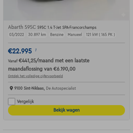
Abarth 595C
595C 1.4 T-Jet SPA-Francorchamps
03/2022
30.897 km
Benzine
Manueel
121 kW ( 165 PK )
€22.995
1
€441,25
/maand
met een laatste
Vanaf
maandaflossing van
€6.190,00
Ontdek het volledige cijfervoorbeeld
9100 Sint-Niklaas,
De Autospecialist
Vergelijk
Bekijk wagen