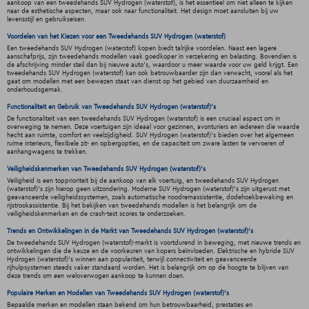
aankoop van een tweedehands SUV Hydrogen (waterstof), is het essentieel om niet alleen te kijken
naar de esthetische aspecten, maar ook naar functionaliteit. Het design moet aansluiten bij uw
levensstijl en gebruikseisen.
Voordelen van het Kiezen voor een Tweedehands SUV Hydrogen (waterstof)
Een tweedehands SUV Hydrogen (waterstof) kopen biedt talrijke voordelen. Naast een lagere
aanschafprijs, zijn tweedehands modellen vaak goedkoper in verzekering en belasting. Bovendien is
de afschrijving minder steil dan bij nieuwe auto's, waardoor u meer waarde voor uw geld krijgt. Een
tweedehands SUV Hydrogen (waterstof) kan ook betrouwbaarder zijn dan verwacht, vooral als het
gaat om modellen met een bewezen staat van dienst op het gebied van duurzaamheid en
onderhoudsgemak.
Functionaliteit en Gebruik van Tweedehands SUV Hydrogen (waterstof)'s
De functionaliteit van een tweedehands SUV Hydrogen (waterstof) is een cruciaal aspect om in
overweging te nemen. Deze voertuigen zijn ideaal voor gezinnen, avonturiers en iedereen die waarde
hecht aan ruimte, comfort en veelzijdigheid. SUV Hydrogen (waterstof)'s bieden over het algemeen
ruime interieurs, flexibele zit- en opbergopties, en de capaciteit om zware lasten te vervoeren of
aanhangwagens te trekken.
Veiligheidskenmerken van Tweedehands SUV Hydrogen (waterstof)'s
Veiligheid is een topprioriteit bij de aankoop van elk voertuig, en tweedehands SUV Hydrogen
(waterstof)'s zijn hierop geen uitzondering. Moderne SUV Hydrogen (waterstof)'s zijn uitgerust met
geavanceerde veiligheidssystemen, zoals automatische noodremassistentie, dodehoekbewaking en
rijstrookassistentie. Bij het bekijken van tweedehands modellen is het belangrijk om de
veiligheidskenmerken en de crash-test scores te onderzoeken.
Trends en Ontwikkelingen in de Markt van Tweedehands SUV Hydrogen (waterstof)'s
De tweedehands SUV Hydrogen (waterstof)-markt is voortdurend in beweging, met nieuwe trends en
ontwikkelingen die de keuze en de voorkeuren van kopers beïnvloeden. Elektrische en hybride SUV
Hydrogen (waterstof)'s winnen aan populariteit, terwijl connectiviteit en geavanceerde
rijhulpsystemen steeds vaker standaard worden. Het is belangrijk om op de hoogte te blijven van
deze trends om een weloverwogen aankoop te kunnen doen.
Populaire Merken en Modellen van Tweedehands SUV Hydrogen (waterstof)'s
Bepaalde merken en modellen staan bekend om hun betrouwbaarheid, prestaties en