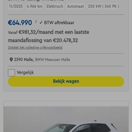
11/2025
4.966 km
Elektrisch
Automaat
250 kW ( 340 PK )
€64.990
1
✓
BTW aftrekbaar
€981,32
/maand
met een laatste
Vanaf
maandaflossing van
€20.478,32
Ontdek het volledige cijfervoorbeeld
2390 Malle,
BMW Meeusen Malle
Vergelijk
Bekijk wagen