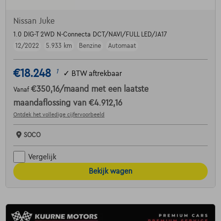
Nissan Juke
1.0 DIG-T 2WD N-Connecta DCT/NAVI/FULL LED/JA17
12/2022
5.933 km
Benzine
Automaat
€18.248
1
✓
BTW aftrekbaar
€350,16
/maand
met een laatste
Vanaf
maandaflossing van
€4.912,16
Ontdek het volledige cijfervoorbeeld
SOCO
Vergelijk
Bekijk wagen