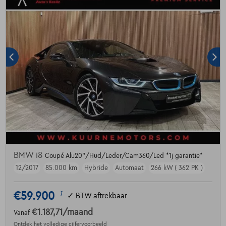
BMW i8
Coupé Alu20"/Hud/Leder/Cam360/Led *1j garantie*
12/2017
85.000 km
Hybride
Automaat
266 kW ( 362 PK )
€59.900
1
✓
BTW aftrekbaar
€1.187,71
/maand
Vanaf
Ontdek het volledige cijfervoorbeeld