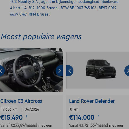
TCS Mobility S.A., agent in bijkomstige hoedanigheid, Boulevard
Albert II 4, B12, 1000 Brussel, BTW BE 1003.765.106, BE93 0019
6639 0767, RPM Brussel.
Meest populaire wagens
Citroen C3 Aircross
Land Rover Defender
|
19.686 km
06/2024
0 km
€15.490
€114.000
1
1
Vanaf
€233,89
/maand
met een
Vanaf
€1.721,35
/maand
met een