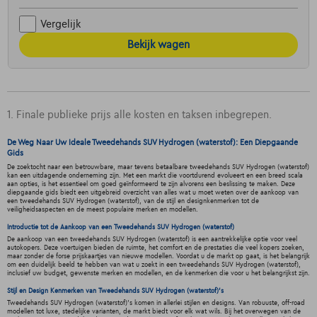
Vergelijk
Bekijk wagen
1. Finale publieke prijs alle kosten en taksen inbegrepen.
De Weg Naar Uw Ideale Tweedehands SUV Hydrogen (waterstof): Een Diepgaande
Gids
De zoektocht naar een betrouwbare, maar tevens betaalbare tweedehands SUV Hydrogen (waterstof)
kan een uitdagende onderneming zijn. Met een markt die voortdurend evolueert en een breed scala
aan opties, is het essentieel om goed geïnformeerd te zijn alvorens een beslissing te maken. Deze
diepgaande gids biedt een uitgebreid overzicht van alles wat u moet weten over de aankoop van
een tweedehands SUV Hydrogen (waterstof), van de stijl en designkenmerken tot de
veiligheidsaspecten en de meest populaire merken en modellen.
Introductie tot de Aankoop van een Tweedehands SUV Hydrogen (waterstof)
De aankoop van een tweedehands SUV Hydrogen (waterstof) is een aantrekkelijke optie voor veel
autokopers. Deze voertuigen bieden de ruimte, het comfort en de prestaties die veel kopers zoeken,
maar zonder de forse prijskaartjes van nieuwe modellen. Voordat u de markt op gaat, is het belangrijk
om een duidelijk beeld te hebben van wat u zoekt in een tweedehands SUV Hydrogen (waterstof),
inclusief uw budget, gewenste merken en modellen, en de kenmerken die voor u het belangrijkst zijn.
Stijl en Design Kenmerken van Tweedehands SUV Hydrogen (waterstof)'s
Tweedehands SUV Hydrogen (waterstof)'s komen in allerlei stijlen en designs. Van robuuste, off-road
modellen tot luxe, stedelijke varianten, de markt biedt voor elk wat wils. Bij het overwegen van de