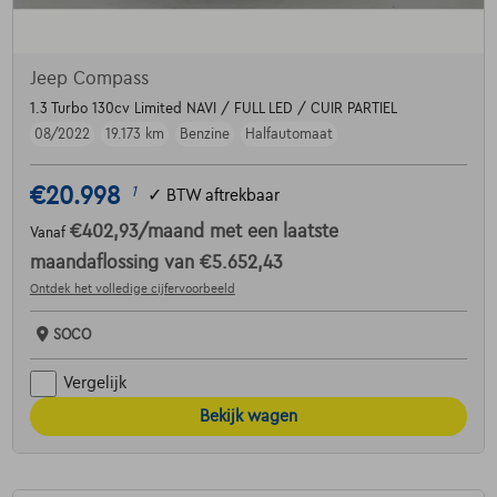
Jeep Compass
1.3 Turbo 130cv Limited NAVI / FULL LED / CUIR PARTIEL
08/2022
19.173 km
Benzine
Halfautomaat
€20.998
1
✓
BTW aftrekbaar
€402,93
/maand
met een laatste
Vanaf
maandaflossing van
€5.652,43
Ontdek het volledige cijfervoorbeeld
SOCO
Vergelijk
Bekijk wagen