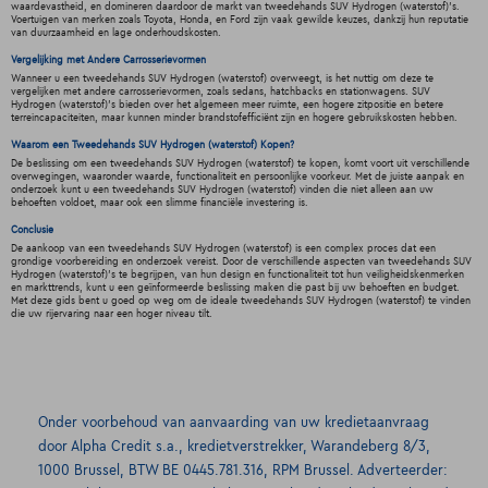
waardevastheid, en domineren daardoor de markt van tweedehands SUV Hydrogen (waterstof)'s.
Voertuigen van merken zoals Toyota, Honda, en Ford zijn vaak gewilde keuzes, dankzij hun reputatie
van duurzaamheid en lage onderhoudskosten.
Vergelijking met Andere Carrosserievormen
Wanneer u een tweedehands SUV Hydrogen (waterstof) overweegt, is het nuttig om deze te
vergelijken met andere carrosserievormen, zoals sedans, hatchbacks en stationwagens. SUV
Hydrogen (waterstof)'s bieden over het algemeen meer ruimte, een hogere zitpositie en betere
terreincapaciteiten, maar kunnen minder brandstofefficiënt zijn en hogere gebruikskosten hebben.
Waarom een Tweedehands SUV Hydrogen (waterstof) Kopen?
De beslissing om een tweedehands SUV Hydrogen (waterstof) te kopen, komt voort uit verschillende
overwegingen, waaronder waarde, functionaliteit en persoonlijke voorkeur. Met de juiste aanpak en
onderzoek kunt u een tweedehands SUV Hydrogen (waterstof) vinden die niet alleen aan uw
behoeften voldoet, maar ook een slimme financiële investering is.
Conclusie
De aankoop van een tweedehands SUV Hydrogen (waterstof) is een complex proces dat een
grondige voorbereiding en onderzoek vereist. Door de verschillende aspecten van tweedehands SUV
Hydrogen (waterstof)'s te begrijpen, van hun design en functionaliteit tot hun veiligheidskenmerken
en markttrends, kunt u een geïnformeerde beslissing maken die past bij uw behoeften en budget.
Met deze gids bent u goed op weg om de ideale tweedehands SUV Hydrogen (waterstof) te vinden
die uw rijervaring naar een hoger niveau tilt.
Onder voorbehoud van aanvaarding van uw kredietaanvraag
door Alpha Credit s.a., kredietverstrekker, Warandeberg 8/3,
1000 Brussel, BTW BE 0445.781.316, RPM Brussel. Adverteerder: