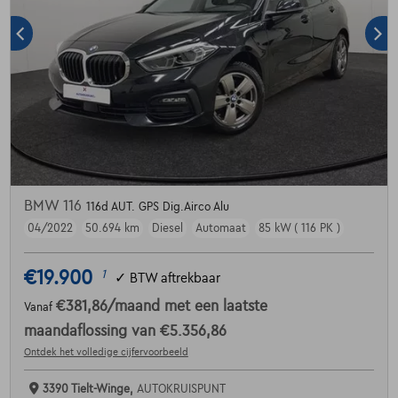
BMW 116
116d AUT. GPS Dig.Airco Alu
04/2022
50.694 km
Diesel
Automaat
85 kW ( 116 PK )
€19.900
1
✓
BTW aftrekbaar
€381,86
/maand
met een laatste
Vanaf
maandaflossing van
€5.356,86
Ontdek het volledige cijfervoorbeeld
3390 Tielt-Winge,
AUTOKRUISPUNT