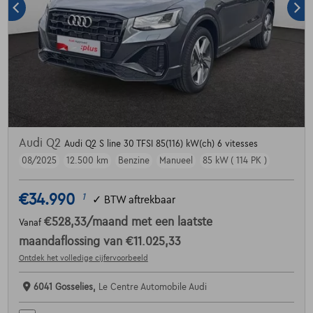
Audi Q2
Audi Q2 S line 30 TFSI 85(116) kW(ch) 6 vitesses
08/2025
12.500 km
Benzine
Manueel
85 kW ( 114 PK )
€34.990
1
✓
BTW aftrekbaar
€528,33
/maand
met een laatste
Vanaf
maandaflossing van
€11.025,33
Ontdek het volledige cijfervoorbeeld
6041 Gosselies,
Le Centre Automobile Audi