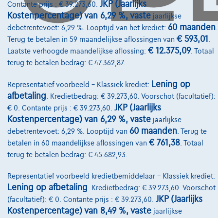
JKP (Jaarlijks
Contante prijs : € 39.273,60.
Diensten & Oplossingen
Kostenpercentage) van 6,29 %, vaste
jaarlijkse
60 maanden
debetrentevoet: 6,29 %. Looptijd van het krediet:
.
Pechverhelping verzekering
€ 593,01
Terug te betalen in 59 maandelijkse aflossingen van
.
Financiering
€ 12.375,09
Laatste verhoogde maandelijkse aflossing:
. Totaal
terug te betalen bedrag: € 47.362,87.
Autoverzekering
Lening op
Representatief voorbeeld – Klassiek krediet:
Lease en persoonlijke lease
afbetaling
. Kredietbedrag: € 39.273,60. Voorschot (facultatief):
JKP (Jaarlijks
€ 0. Contante prijs : € 39.273,60.
Over Ons
Kostenpercentage) van 6,29 %, vaste
jaarlijkse
60 maanden
debetrentevoet: 6,29 %. Looptijd van
. Terug te
Word klant
€ 761,38
betalen in 60 maandelijkse aflossingen van
. Totaal
Wie zijn we
terug te betalen bedrag: € 45.682,93.
Kwaliteitscharter
Representatief voorbeeld kredietbemiddelaar – Klassiek krediet:
Lening op afbetaling
. Kredietbedrag: € 39.273,60. Voorschot
Onze dealers
JKP (Jaarlijks
(facultatief): € 0. Contante prijs : € 39.273,60.
Kostenpercentage) van 8,49 %, vaste
Onze partners
jaarlijkse