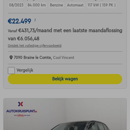
08/2023
84.000 km
Benzine
Automaat
117 kW ( 159 PK )
€22.499
1
€431,73
/maand
met een laatste maandaflossing
Vanaf
van
€6.056,48
Ontdek het volledige cijfervoorbeeld
7090 Braine le Comte,
Cool Vincent
Vergelijk
Bekijk wagen