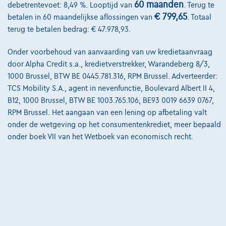
60 maanden
debetrentevoet: 8,49 %. Looptijd van
. Terug te
Onze team
€ 799,65
betalen in 60 maandelijkse aflossingen van
. Totaal
terug te betalen bedrag: € 47.978,93.
Contact
Onder voorbehoud van aanvaarding van uw kredietaanvraag
door Alpha Credit s.a., kredietverstrekker, Warandeberg 8/3,
1000 Brussel, BTW BE 0445.781.316, RPM Brussel. Adverteerder:
@2024 TCS Mobility SA/NV Copyright
TCS Mobility S.A., agent in nevenfunctie, Boulevard Albert II 4,
Algemene Voorwaarden
B12, 1000 Brussel, BTW BE 1003.765.106, BE93 0019 6639 0767,
RPM Brussel. Het aangaan van een lening op afbetaling valt
Bijstandsvoorwaarden
onder de wetgeving op het consumentenkrediet, meer bepaald
onder boek VII van het Wetboek van economisch recht.
Privacyverklaring
Cookiebeleid
Kwaliteitscharter
Site Map
Login