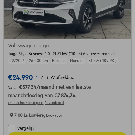
Volkswagen Taigo
Taigo Style Business 1.0 TSI 81 kW (110 ch) 6 vitesses manuel
02/2024
26.000 km
Benzine
Manueel
81 kW ( 109 PK )
€24.990
1
✓
BTW aftrekbaar
€377,34
/maand
met een laatste
Vanaf
maandaflossing van
€7.874,34
Ontdek het volledige cijfervoorbeeld
7100 La Louvière,
Louvauto
Vergelijk