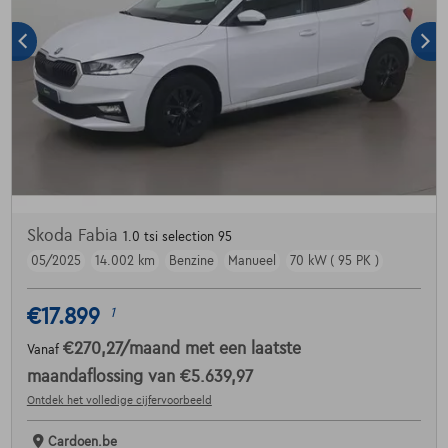
Skoda Fabia
1.0 tsi selection 95
05/2025
14.002 km
Benzine
Manueel
70 kW ( 95 PK )
€17.899
1
€270,27
/maand
met een laatste
Vanaf
maandaflossing van
€5.639,97
Ontdek het volledige cijfervoorbeeld
Cardoen.be