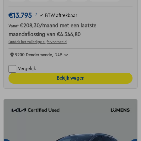
€13.795
1
✓
BTW aftrekbaar
€208,30
/maand
met een laatste
Vanaf
maandaflossing van
€4.346,80
Ontdek het volledige cijfervoorbeeld
9200 Dendermonde,
DAB nv
Vergelijk
Bekijk wagen