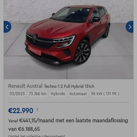
Renault Austral
Techno 1.2 Full Hybrid 131ch
03/2023
73.766 km
Hybride
Automaat
96 kW ( 131 PK )
€22.990
1
€441,15
/maand
met een laatste maandaflossing
Vanaf
van
€6.188,65
Ontdek het volledige cijfervoorbeeld