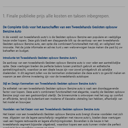
1. Finale publieke prijs alle kosten en taksen inbegrepen.
De Complete Gids voor het Aanschaffen van een Tweedehands Gesloten opbouw
Benzine Auto
In de wereld van tweedehands auto's is de Gesloten opbouw Benzine een populaire en veelzijdige
keuze onder kopers. Deze gids biedt een diepgaande blik op de aankoop van een tweedehands
Gesloten opbouw Benzine auto, een optie die combineert functionaliteit met stijl, en veiligheid met
innovatie. Met de juiste informatie en advies kunt u een weloverwogen keuze maken die past bij uw
behoeften en budget.
Introductie tot Tweedehands Gesloten opbouw Benzine Auto's
De aankoop van een tweedehands Gesloten opbouw Benzine auto is voor velen een aantrekkelijke
optie. Deze voertuigen bieden de perfecte balans tussen praktisch gebruik en esthetische
aantrekkingskracht, waardoor ze een ideale keuze zijn voor zowel privégebruik als zakelijke
doeleinden. In dit segment zullen we de kenmerken onderzoeken die deze auto's zo gewild maken en
waarom ze een slimme investering zijn voor de tweedehands autokoper.
Stijl en Design Kenmerken van Tweedehands Gesloten opbouw Benzine Auto's
De esthetiek van een tweedehands Gesloten opbouw Benzine auto is vaak een doorslaggevende
factor voor kopers. Deze auto's combineren functionaliteit met elegantie, waarbij de Gesloten opbouw
Benzine zorgt voor een gestroomlijnd uiterlijk. De binnenruimte is ontworpen met het oog op comfort
en efficiëntie, terwijl de buitenkant een moderne of klassieke uitstraling kan hebben, afhankelijk van
het model en bouwjaar.
Voordelen van het Kiezen voor een Tweedehands Gesloten opbouw Benzine Auto
Het kiezen voor een tweedehands Gesloten opbouw Benzine auto brengt diverse voordelen met zich
mee. Afgezien van de lagere aanschafprijs vergeleken met nieuwe auto's, bieden deze voertuigen
vaak een hogere restwaarde en lagere afschrijvingskosten. Bovendien is de keuze in het
tweedehands segment bijzonder uitgebreid, waardoor kopers een auto kunnen vinden die perfect