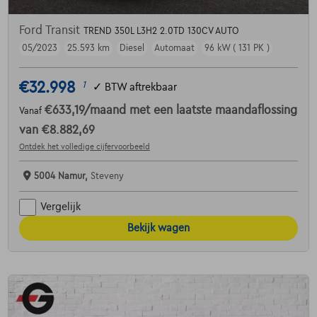
Ford Transit
TREND 350L L3H2 2.0TD 130CV AUTO
05/2023
25.593 km
Diesel
Automaat
96 kW ( 131 PK )
€32.998
1
✓
BTW aftrekbaar
€633,19
/maand
met een laatste maandaflossing
Vanaf
van
€8.882,69
Ontdek het volledige cijfervoorbeeld
5004 Namur,
Steveny
Vergelijk
Bekijk wagen