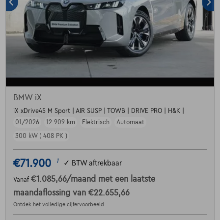
BMW iX
iX xDrive45 M Sport | AIR SUSP | TOWB | DRIVE PRO | H&K |
01/2026
12.909 km
Elektrisch
Automaat
300 kW ( 408 PK )
€71.900
1
✓
BTW aftrekbaar
€1.085,66
/maand
met een laatste
Vanaf
maandaflossing van
€22.655,66
Ontdek het volledige cijfervoorbeeld