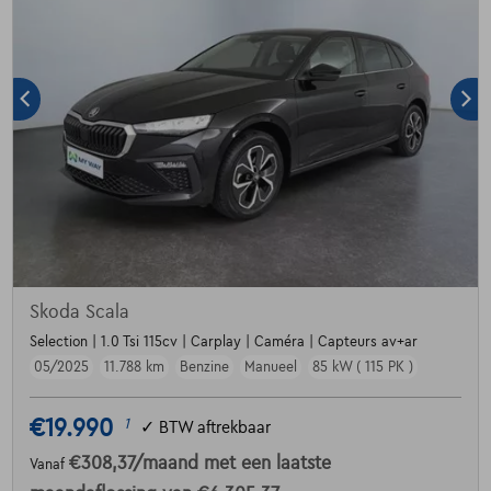
Skoda Scala
Selection | 1.0 Tsi 115cv | Carplay | Caméra | Capteurs av+ar
05/2025
11.788 km
Benzine
Manueel
85 kW ( 115 PK )
€19.990
1
✓
BTW aftrekbaar
€308,37
/maand
met een laatste
Vanaf