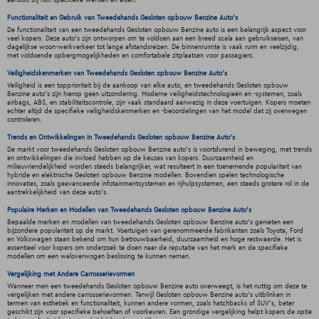
aansluit bij hun specifieke wensen en eisen.
Functionaliteit en Gebruik van Tweedehands Gesloten opbouw Benzine Auto's
De functionaliteit van een tweedehands Gesloten opbouw Benzine auto is een belangrijk aspect voor
veel kopers. Deze auto's zijn ontworpen om te voldoen aan een breed scala aan gebruikseisen, van
dagelijkse woon-werkverkeer tot lange afstandsreizen. De binnenruimte is vaak ruim en veelzijdig,
met voldoende opbergmogelijkheden en comfortabele zitplaatsen voor passagiers.
Veiligheidskenmerken van Tweedehands Gesloten opbouw Benzine Auto's
Veiligheid is een topprioriteit bij de aankoop van elke auto, en tweedehands Gesloten opbouw
Benzine auto's zijn hierop geen uitzondering. Moderne veiligheidstechnologieën en -systemen, zoals
airbags, ABS, en stabiliteitscontrole, zijn vaak standaard aanwezig in deze voertuigen. Kopers moeten
echter altijd de specifieke veiligheidskenmerken en -beoordelingen van het model dat zij overwegen
controleren.
Trends en Ontwikkelingen in Tweedehands Gesloten opbouw Benzine Auto's
De markt voor tweedehands Gesloten opbouw Benzine auto's is voortdurend in beweging, met trends
en ontwikkelingen die invloed hebben op de keuzes van kopers. Duurzaamheid en
milieuvriendelijkheid worden steeds belangrijker, wat resulteert in een toenemende populariteit van
hybride en elektrische Gesloten opbouw Benzine modellen. Bovendien spelen technologische
innovaties, zoals geavanceerde infotainmentsystemen en rijhulpsystemen, een steeds grotere rol in de
aantrekkelijkheid van deze auto's.
Populaire Merken en Modellen van Tweedehands Gesloten opbouw Benzine Auto's
Bepaalde merken en modellen van tweedehands Gesloten opbouw Benzine auto's genieten een
bijzondere populariteit op de markt. Voertuigen van gerenommeerde fabrikanten zoals Toyota, Ford
en Volkswagen staan bekend om hun betrouwbaarheid, duurzaamheid en hoge restwaarde. Het is
essentieel voor kopers om onderzoek te doen naar de reputatie van het merk en de specifieke
modellen om een weloverwogen beslissing te kunnen nemen.
Vergelijking met Andere Carrosserievormen
Wanneer men een tweedehands Gesloten opbouw Benzine auto overweegt, is het nuttig om deze te
vergelijken met andere carrosserievormen. Terwijl Gesloten opbouw Benzine auto's uitblinken in
termen van esthetiek en functionaliteit, kunnen andere vormen, zoals hatchbacks of SUV's, beter
geschikt zijn voor specifieke behoeften of voorkeuren. Een grondige vergelijking helpt kopers de optie