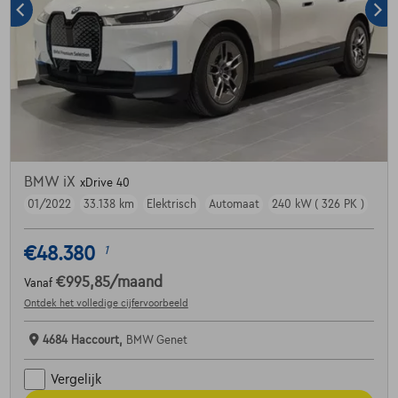
BMW iX
xDrive 40
01/2022
33.138 km
Elektrisch
Automaat
240 kW ( 326 PK )
€48.380
1
€995,85
/maand
Vanaf
Ontdek het volledige cijfervoorbeeld
4684 Haccourt,
BMW Genet
Vergelijk