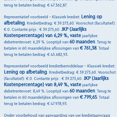
Autoverzekering
terug te betalen bedrag: € 47.362,87.
Lease en persoonlijke lease
Lening op
Representatief voorbeeld – Klassiek krediet:
afbetaling
. Kredietbedrag: € 39.273,60. Voorschot (facultatief):
JKP (Jaarlijks
€ 0. Contante prijs : € 39.273,60.
Over Ons
Kostenpercentage) van 6,29 %, vaste
jaarlijkse
60 maanden
Word klant
debetrentevoet: 6,29 %. Looptijd van
. Terug te
€ 761,38
betalen in 60 maandelijkse aflossingen van
. Totaal
Wie zijn we
terug te betalen bedrag: € 45.682,93.
Kwaliteitscharter
Representatief voorbeeld kredietbemiddelaar – Klassiek krediet:
Lening op afbetaling
Onze dealers
. Kredietbedrag: € 39.273,60. Voorschot
JKP (Jaarlijks
(facultatief): € 0. Contante prijs : € 39.273,60.
Onze partners
Kostenpercentage) van 8,49 %, vaste
jaarlijkse
60 maanden
debetrentevoet: 8,49 %. Looptijd van
. Terug te
Onze team
€ 799,65
betalen in 60 maandelijkse aflossingen van
. Totaal
Contact
terug te betalen bedrag: € 47.978,93.
Onder voorbehoud van aanvaarding van uw kredietaanvraag