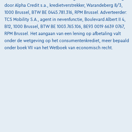
door Alpha Credit s.a., kredietverstrekker, Warandeberg 8/3,
@2024 TCS Mobility SA/NV Copyright
1000 Brussel, BTW BE 0445.781.316, RPM Brussel. Adverteerder:
TCS Mobility S.A., agent in nevenfunctie, Boulevard Albert II 4,
Algemene Voorwaarden
B12, 1000 Brussel, BTW BE 1003.765.106, BE93 0019 6639 0767,
RPM Brussel. Het aangaan van een lening op afbetaling valt
Bijstandsvoorwaarden
onder de wetgeving op het consumentenkrediet, meer bepaald
Privacyverklaring
onder boek VII van het Wetboek van economisch recht.
Cookiebeleid
Kwaliteitscharter
Site Map
Login