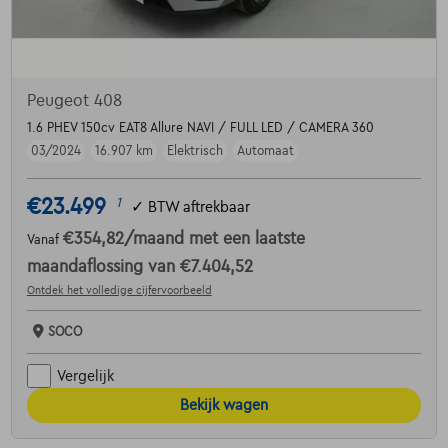
Peugeot 408
1.6 PHEV 150cv EAT8 Allure NAVI / FULL LED / CAMERA 360
03/2024
16.907 km
Elektrisch
Automaat
€23.499
1
✓
BTW aftrekbaar
€354,82
/maand
met een laatste
Vanaf
maandaflossing van
€7.404,52
Ontdek het volledige cijfervoorbeeld
SOCO
Vergelijk
Bekijk wagen