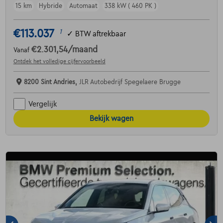
15 km
Hybride
Automaat
338 kW ( 460 PK )
€113.037
1
✓
BTW aftrekbaar
€2.301,54
/maand
Vanaf
Ontdek het volledige cijfervoorbeeld
8200 Sint Andries,
JLR Autobedrijf Spegelaere Brugge
Vergelijk
Bekijk wagen