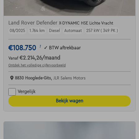
Land Rover Defender
X-DYNAMIC HSE Lichte Vracht
08/2025
1.764 km
Diesel
Automaat
257 kW ( 349 PK )
€108.750
1
✓
BTW aftrekbaar
€2.214,26
/maand
Vanaf
Ontdek het volledige cijfervoorbeeld
8830 Hooglede-Gits,
JLR Salens Motors
Vergelijk
Bekijk wagen