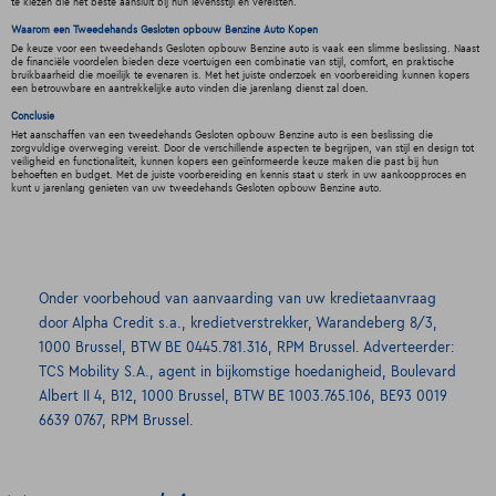
te kiezen die het beste aansluit bij hun levensstijl en vereisten.
Waarom een Tweedehands Gesloten opbouw Benzine Auto Kopen
De keuze voor een tweedehands Gesloten opbouw Benzine auto is vaak een slimme beslissing. Naast
de financiële voordelen bieden deze voertuigen een combinatie van stijl, comfort, en praktische
bruikbaarheid die moeilijk te evenaren is. Met het juiste onderzoek en voorbereiding kunnen kopers
een betrouwbare en aantrekkelijke auto vinden die jarenlang dienst zal doen.
Conclusie
Het aanschaffen van een tweedehands Gesloten opbouw Benzine auto is een beslissing die
zorgvuldige overweging vereist. Door de verschillende aspecten te begrijpen, van stijl en design tot
veiligheid en functionaliteit, kunnen kopers een geïnformeerde keuze maken die past bij hun
behoeften en budget. Met de juiste voorbereiding en kennis staat u sterk in uw aankoopproces en
kunt u jarenlang genieten van uw tweedehands Gesloten opbouw Benzine auto.
Onder voorbehoud van aanvaarding van uw kredietaanvraag
door Alpha Credit s.a., kredietverstrekker, Warandeberg 8/3,
1000 Brussel, BTW BE 0445.781.316, RPM Brussel. Adverteerder:
TCS Mobility S.A., agent in bijkomstige hoedanigheid, Boulevard
Albert II 4, B12, 1000 Brussel, BTW BE 1003.765.106, BE93 0019
6639 0767, RPM Brussel.