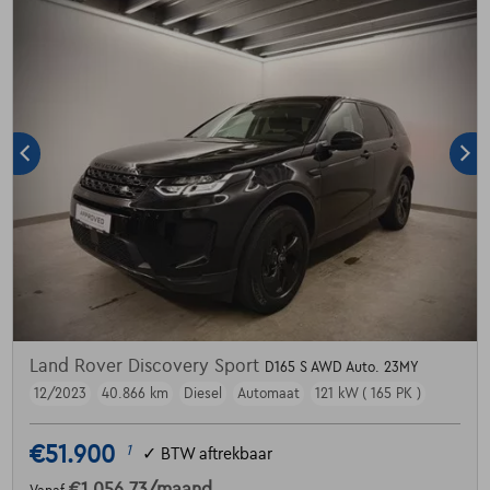
Land Rover Discovery Sport
D165 S AWD Auto. 23MY
12/2023
40.866 km
Diesel
Automaat
121 kW ( 165 PK )
€51.900
1
✓
BTW aftrekbaar
€1.056,73
/maand