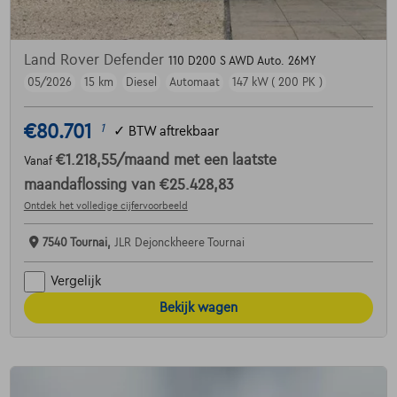
Land Rover Defender
110 D200 S AWD Auto. 26MY
05/2026
15 km
Diesel
Automaat
147 kW ( 200 PK )
€80.701
1
✓
BTW aftrekbaar
€1.218,55
/maand
met een laatste
Vanaf
maandaflossing van
€25.428,83
Ontdek het volledige cijfervoorbeeld
7540 Tournai,
JLR Dejonckheere Tournai
Vergelijk
Bekijk wagen