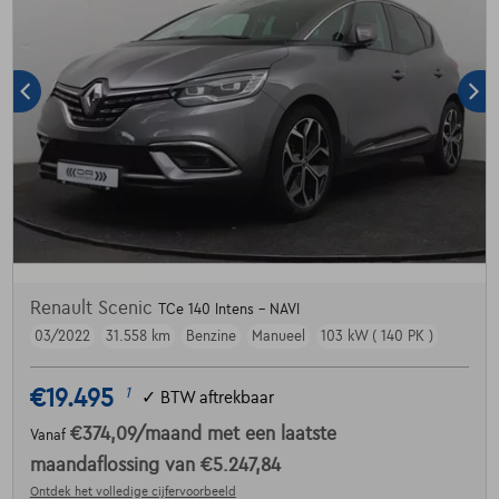
Renault Scenic
TCe 140 Intens - NAVI
03/2022
31.558 km
Benzine
Manueel
103 kW ( 140 PK )
€19.495
1
✓
BTW aftrekbaar
€374,09
/maand
met een laatste
Vanaf
maandaflossing van
€5.247,84
Ontdek het volledige cijfervoorbeeld