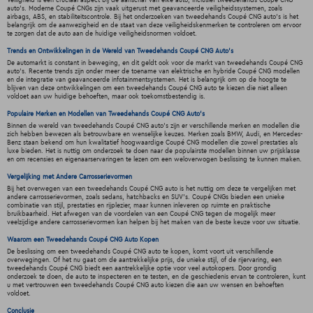
Veiligheid is een cruciaal aspect bij de aanschaf van elke auto, inclusief tweedehands Coupé CNG
auto's. Moderne Coupé CNGs zijn vaak uitgerust met geavanceerde veiligheidssystemen, zoals
airbags, ABS, en stabiliteitscontrole. Bij het onderzoeken van tweedehands Coupé CNG auto's is het
belangrijk om de aanwezigheid en de staat van deze veiligheidskenmerken te controleren om ervoor
te zorgen dat de auto aan de huidige veiligheidsnormen voldoet.
Trends en Ontwikkelingen in de Wereld van Tweedehands Coupé CNG Auto's
De automarkt is constant in beweging, en dit geldt ook voor de markt van tweedehands Coupé CNG
auto's. Recente trends zijn onder meer de toename van elektrische en hybride Coupé CNG modellen
en de integratie van geavanceerde infotainmentsystemen. Het is belangrijk om op de hoogte te
blijven van deze ontwikkelingen om een tweedehands Coupé CNG auto te kiezen die niet alleen
voldoet aan uw huidige behoeften, maar ook toekomstbestendig is.
Populaire Merken en Modellen van Tweedehands Coupé CNG Auto's
Binnen de wereld van tweedehands Coupé CNG auto's zijn er verschillende merken en modellen die
zich hebben bewezen als betrouwbare en wenselijke keuzes. Merken zoals BMW, Audi, en Mercedes-
Benz staan bekend om hun kwalitatief hoogwaardige Coupé CNG modellen die zowel prestaties als
luxe bieden. Het is nuttig om onderzoek te doen naar de populairste modellen binnen uw prijsklasse
en om recensies en eigenaarservaringen te lezen om een weloverwogen beslissing te kunnen maken.
Vergelijking met Andere Carrosserievormen
Bij het overwegen van een tweedehands Coupé CNG auto is het nuttig om deze te vergelijken met
andere carrosserievormen, zoals sedans, hatchbacks en SUV's. Coupé CNGs bieden een unieke
combinatie van stijl, prestaties en rijplezier, maar kunnen inleveren op ruimte en praktische
bruikbaarheid. Het afwegen van de voordelen van een Coupé CNG tegen de mogelijk meer
veelzijdige andere carrosserievormen kan helpen bij het maken van de beste keuze voor uw situatie.
Waarom een Tweedehands Coupé CNG Auto Kopen
De beslissing om een tweedehands Coupé CNG auto te kopen, komt voort uit verschillende
overwegingen. Of het nu gaat om de aantrekkelijke prijs, de unieke stijl, of de rijervaring, een
tweedehands Coupé CNG biedt een aantrekkelijke optie voor veel autokopers. Door grondig
onderzoek te doen, de auto te inspecteren en te testen, en de geschiedenis ervan te controleren, kunt
u met vertrouwen een tweedehands Coupé CNG auto kiezen die aan uw wensen en behoeften
voldoet.
Conclusie