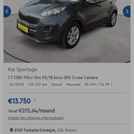
Kia Sportage
1.7 CRDi 115cv Gris 02/18 Airco GPS Cruise Camera
02/2018
129.329 km
Diesel
Manueel
85 kW ( 116 PK )
€13.750
1
€272,64
/maand
Vanaf
Ontdek het volledige cijfervoorbeeld
6140 Fontaine-L'eveque,
GSL Motors