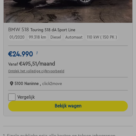
BMW 518
Touring 518 dA Sport Line
01/2020
99.318 km
Diesel
Automaat
110 kW ( 150 PK )
€24.990
1
€495,51
/maand
Vanaf
Ontdek het volledige cijfervoorbeeld
5100 Naninne ,
click2move
Vergelijk
Bekijk wagen