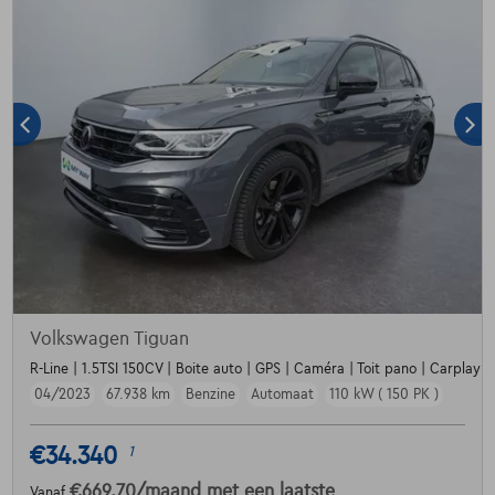
Volkswagen Tiguan
R-Line | 1.5TSI 150CV | Boite auto | GPS | Caméra | Toit pano | Carplay
04/2023
67.938 km
Benzine
Automaat
110 kW ( 150 PK )
€34.340
1
€669,70
/maand
met een laatste
Vanaf