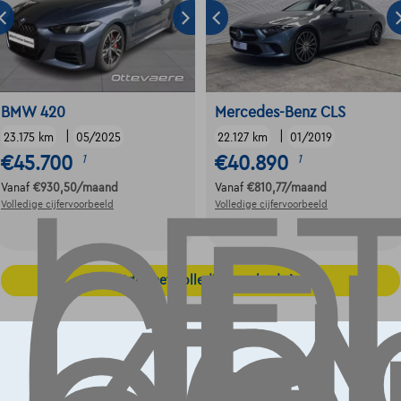
LE
OP,
BMW 420
Mercedes-Benz CLS
|
|
23.175 km
05/2025
22.127 km
01/2019
€45.700
€40.890
1
1
Vanaf
€930,50
/maand
Vanaf
€810,77
/maand
Volledige cijfervoorbeeld
Volledige cijfervoorbeeld
Ontdek het volledige aanbod