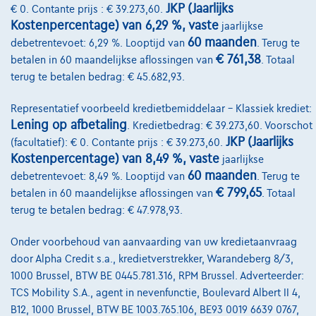
JKP (Jaarlijks
€ 0. Contante prijs : € 39.273,60.
Over Ons
Kostenpercentage) van 6,29 %, vaste
jaarlijkse
Word klant
60 maanden
debetrentevoet: 6,29 %. Looptijd van
. Terug te
€ 761,38
betalen in 60 maandelijkse aflossingen van
. Totaal
Wie zijn we
terug te betalen bedrag: € 45.682,93.
Kwaliteitscharter
Representatief voorbeeld kredietbemiddelaar – Klassiek krediet:
Onze dealers
Lening op afbetaling
. Kredietbedrag: € 39.273,60. Voorschot
JKP (Jaarlijks
(facultatief): € 0. Contante prijs : € 39.273,60.
Onze partners
Kostenpercentage) van 8,49 %, vaste
jaarlijkse
Onze team
60 maanden
debetrentevoet: 8,49 %. Looptijd van
. Terug te
€ 799,65
betalen in 60 maandelijkse aflossingen van
. Totaal
Contact
terug te betalen bedrag: € 47.978,93.
Onder voorbehoud van aanvaarding van uw kredietaanvraag
door Alpha Credit s.a., kredietverstrekker, Warandeberg 8/3,
@2024 TCS Mobility SA/NV Copyright
1000 Brussel, BTW BE 0445.781.316, RPM Brussel. Adverteerder:
TCS Mobility S.A., agent in nevenfunctie, Boulevard Albert II 4,
Algemene Voorwaarden
B12, 1000 Brussel, BTW BE 1003.765.106, BE93 0019 6639 0767,