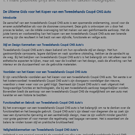
1. Finale publieke prijs alle kosten en taksen inbegrepen.
De Ultieme Gids voor het Kopen van een Tweedehands Coupé CNG Auto
Introductie
De aanschaf van een tweedehands Coupé CNG auto is een spannende onderneming, zowel voor de
ervaren autoliefhebber als voor de doorsnee consument. Deze gids is ontworpen om u door het
proces te leiden, van de initiële overweging tot het maken van een geïnformeerde aankoop. Met de
juiste kennis en voorbereiding kan het kopen van een tweedehands Coupé CNG auto een lonende
ervaring zijn die resulteert in het bezit van een stijlvolle, functionele en veilige auto.
Stijl en Design Kenmerken van Tweedehands Coupé CNG Auto's
Tweedehands Coupé CNG auto's staan bekend om hun opvallende stijl en design. Met hun
gestroomlijnde carrosserie, lagere daklijnen en vaak sportieve uitstraling, trekken ze de aandacht op
de weg. Bij het bekijken van tweedehands Coupé CNG auto's is het belangrijk om niet alleen naar de
esthetische aspecten te kijken, maar ook naar de kwaliteit van het design, zoals de afwerking van het
interieur en de duurzaamheid van de gebruikte materialen.
Voordelen van het Kiezen voor een Tweedehands Coupé CNG Auto
Er zijn verschillende voordelen aan het kiezen voor een tweedehands Coupé CNG auto. Ten eerste is er
het kostenvoordeel: tweedehands Coupé CNG auto's zijn doorgaans voordeliger dan nieuwe,
waardoor u meer waar voor uw geld krijgt. Daarnaast zijn Coupé CNG auto's vaak uitgerust met
hoogwaardige functies en technologieën, die bij een tweedehands aankoop toegankelijker worden.
Bovendien biedt de aankoop van een tweedehands Coupé CNG de mogelijkheid om een auto met
karakter en een historie te bezitten.
Functionaliteit en Gebruik van Tweedehands Coupé CNG Auto's
Bij het overwegen van een tweedehands Coupé CNG auto is het belangrijk om na te denken over de
functionaliteit en het beoogde gebruik. Coupé CNG auto's zijn ideaal voor diegenen die op zoek zijn
naar een dynamische rijervaring en een aantrekkelijk design, maar ze zijn wellicht minder geschikt
voor grote gezinnen of voor mensen die regelmatig veel bagage vervoeren. Het is essentieel om de
balans te vinden tussen stijl en praktische bruikbaarheid.
Veiligheidskenmerken van Tweedehands Coupé CNG Auto's