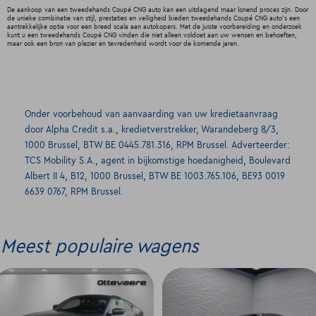
De aankoop van een tweedehands Coupé CNG auto kan een uitdagend maar lonend proces zijn. Door
de unieke combinatie van stijl, prestaties en veiligheid bieden tweedehands Coupé CNG auto's een
aantrekkelijke optie voor een breed scala aan autokopers. Met de juiste voorbereiding en onderzoek
kunt u een tweedehands Coupé CNG vinden die niet alleen voldoet aan uw wensen en behoeften,
maar ook een bron van plezier en tevredenheid wordt voor de komende jaren.
Onder voorbehoud van aanvaarding van uw kredietaanvraag
door Alpha Credit s.a., kredietverstrekker, Warandeberg 8/3,
1000 Brussel, BTW BE 0445.781.316, RPM Brussel. Adverteerder:
TCS Mobility S.A., agent in bijkomstige hoedanigheid, Boulevard
Albert II 4, B12, 1000 Brussel, BTW BE 1003.765.106, BE93 0019
6639 0767, RPM Brussel.
Meest populaire wagens