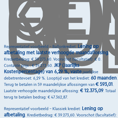
GE
LE
KO
OO
GE
Contact
info@touringcarselect.be
Koning Albert II-laan 4, B12
1000 Brussel
Lening op
Representatief voorbeeld – Ballonkrediet:
afbetaling met laatste verhoogde maandaflossing
.
Kredietbedrag: € 39.273,60. Voorschot (facultatief): € 0.
Diensten & Oplossingen
JKP (Jaarlijks
Contante prijs : € 39.273,60.
Kostenpercentage) van 6,29 %, vaste
jaarlijkse
Pechverhelping verzekering
60 maanden
debetrentevoet: 6,29 %. Looptijd van het krediet:
.
€ 593,01
Terug te betalen in 59 maandelijkse aflossingen van
.
Financiering
€ 12.375,09
Laatste verhoogde maandelijkse aflossing:
. Totaal
Autoverzekering
terug te betalen bedrag: € 47.362,87.
Lease en persoonlijke lease
Lening op
Representatief voorbeeld – Klassiek krediet:
afbetaling
. Kredietbedrag: € 39.273,60. Voorschot (facultatief):