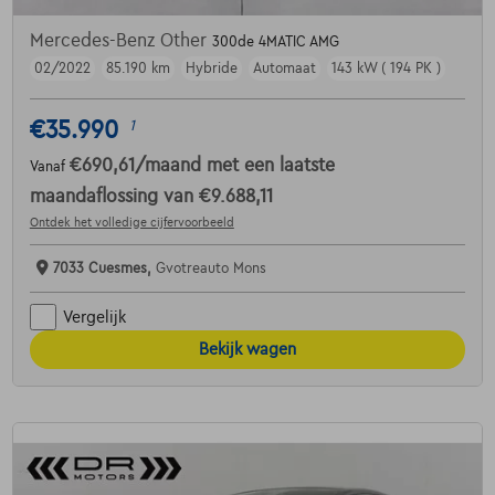
Mercedes-Benz Other
300de 4MATIC AMG
02/2022
85.190 km
Hybride
Automaat
143 kW ( 194 PK )
€35.990
1
€690,61
/maand
met een laatste
Vanaf
maandaflossing van
€9.688,11
Ontdek het volledige cijfervoorbeeld
7033 Cuesmes,
Gvotreauto Mons
Vergelijk
Bekijk wagen