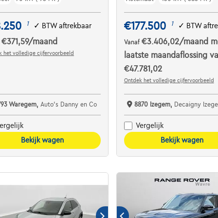
8.250
€177.500
1
1
✓
BTW aftrekbaar
✓
BTW aftr
€371,59
/maand
€3.406,02
/maand
m
f
Vanaf
 het volledige cijfervoorbeeld
laatste maandaflossing v
€47.781,02
Ontdek het volledige cijfervoorbeeld
793 Waregem,
Auto's Danny en Co
8870 Izegem,
Decaigny Izeg
ergelijk
Vergelijk
Bekijk wagen
Bekijk wagen