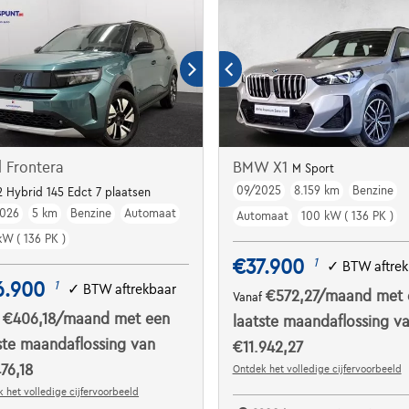
 Frontera
BMW X1
M Sport
09/2025
8.159 km
Benzine
2 Hybrid 145 Edct 7 plaatsen
026
5 km
Benzine
Automaat
Automaat
100 kW ( 136 PK )
kW ( 136 PK )
€37.900
1
✓
BTW aftrek
6.900
1
✓
BTW aftrekbaar
€572,27
/maand
met 
Vanaf
€406,18
/maand
met een
f
laatste maandaflossing v
ste maandaflossing van
€11.942,27
76,18
Ontdek het volledige cijfervoorbeeld
 het volledige cijfervoorbeeld