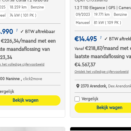
Corsa 1.2 Turbo GS
025
18.259 km
Benzine
1.2 T 110 Elegance | GPS | Camera
09/2023
19.771 km
Benzine
eel
74 kW ( 101 PK )
Manueel
81 kW ( 109 PK )
4.990
1
✓
BTW aftrekbaar
€14.495
1
✓
BTW aftrek
€226,34
/maand
met een
f
€218,87
/maand
met 
ste maandaflossing van
Vanaf
laatste maandaflossing v
23,34
€4.567,37
 het volledige cijfervoorbeeld
Ontdek het volledige cijfervoorbeeld
100 Naninne ,
click2move
2370 Arendonk,
Dex Arendonk Lauwer
ergelijk
Vergelijk
Bekijk wagen
Bekijk wagen