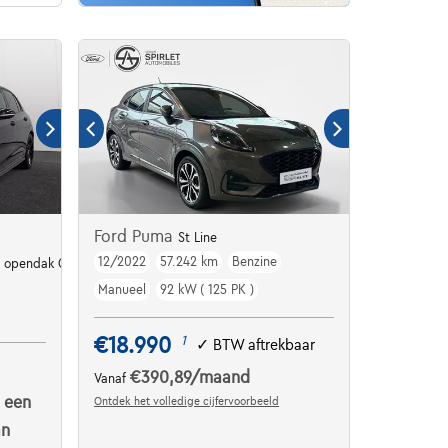
Ford Puma
St Line
12/2022
57.242 km
Benzine
SG opendak GPS Camera Alu19
Manueel
92 kW ( 125 PK )
€18.990
1
✓
BTW aftrekbaar
€390,89
/maand
Vanaf
 een
Ontdek het volledige cijfervoorbeeld
an