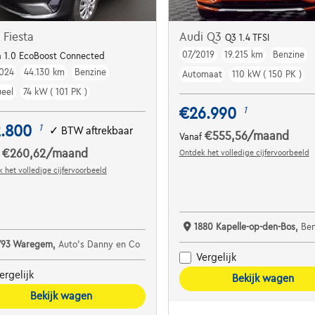
 Fiesta
Audi Q3
Q3 1.4 TFSI
07/2019
19.215 km
Benzine
Dodehoekdet. | Parkeersens. va | Navi | ...
a 1.0 EcoBoost Connected
024
44.130 km
Benzine
Automaat
110 kW ( 150 PK )
eel
74 kW ( 101 PK )
€26.990
1
2.800
1
✓
BTW aftrekbaar
€555,56
/maand
Vanaf
€260,62
/maand
Ontdek het volledige cijfervoorbeeld
f
 het volledige cijfervoorbeeld
1880 Kapelle-op-den-Bos,
Bene
793 Waregem,
Auto's Danny en Co
Vergelijk
ergelijk
Bekijk wagen
Bekijk wagen