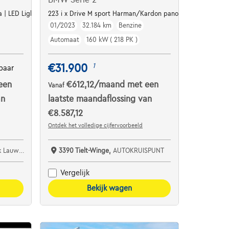
 | LED Lights | Alu16 De Opel Crossland 1.2 Turbo Elegance (110 pk)
223 i x Drive M sport Harman/Kardon panodak dig.airco alu
01/2023
32.184 km
Benzine
Automaat
160 kW ( 218 PK )
€31.900
1
baar
een
€612,12
/maand
met een
Vanaf
an
laatste maandaflossing van
€8.587,12
Ontdek het volledige cijfervoorbeeld
s Cars bv
3390 Tielt-Winge,
AUTOKRUISPUNT
Vergelijk
Bekijk wagen