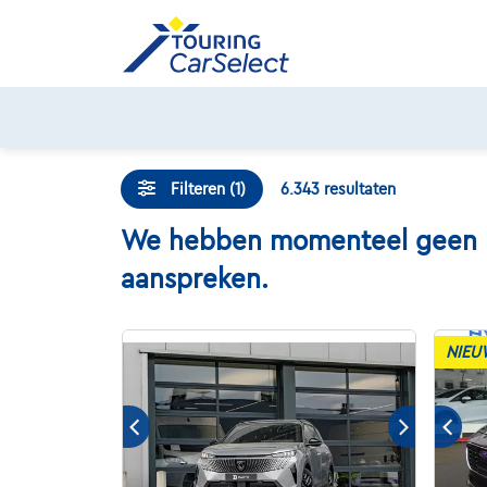
Skip
to
content
Filteren (1)
6.343
resultaten
We hebben momenteel geen bes
aanspreken.
NIEU