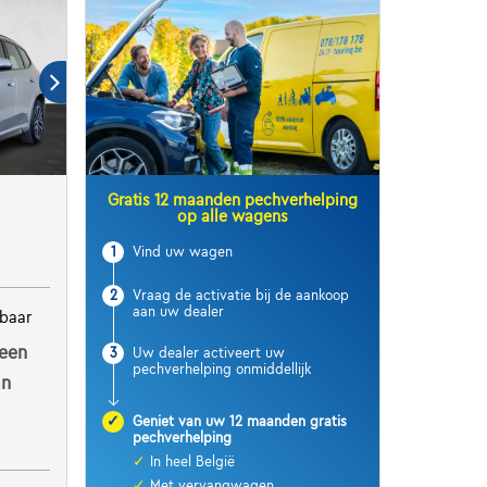
Gratis 12 maanden pechverhelping
op alle wagens
1
Vind uw wagen
2
Vraag de activatie bij de aankoop
aan uw dealer
baar
een
3
Uw dealer activeert uw
pechverhelping onmiddellijk
an
✓
Geniet van uw 12 maanden gratis
pechverhelping
✓
In heel België
✓
Met vervangwagen