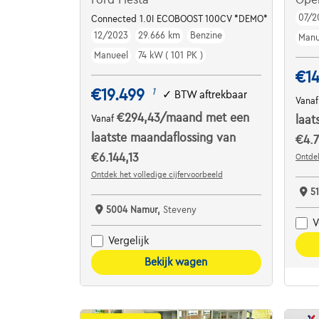
07/2
Connected 1.0I ECOBOOST 100CV *DEMO*
12/2023
29.666 km
Benzine
Manu
Manueel
74 kW ( 101 PK )
€1
€19.499
1
✓
BTW aftrekbaar
Vana
€294,43
/maand
met een
Vanaf
laat
laatste maandaflossing van
€4.7
€6.144,13
Ontdek
Ontdek het volledige cijfervoorbeeld
5
5004 Namur,
Steveny
V
Vergelijk
Bekijk wagen