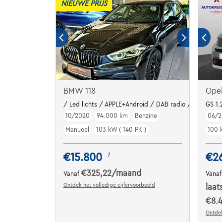
NIEUWE PRIJS
BMW 118
Opel
/ Led lichts / APPLE+Android / DAB radio / Garanti
GS 1.
10/2020
94.000 km
Benzine
06/2
Manueel
103 kW ( 140 PK )
100 
€15.800
€2
1
€325,22
/maand
Vanaf
Vana
Ontdek het volledige cijfervoorbeeld
laat
€8.4
Ontdek