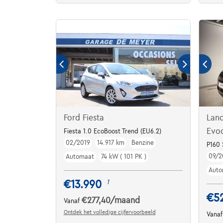
Ford Fiesta
Lan
Evo
Fiesta 1.0 EcoBoost Trend (EU6.2)
02/2019
14.917 km
Benzine
P160 
09/2
Automaat
74 kW ( 101 PK )
Auto
€13.990
1
€52
€277,40
/maand
Vanaf
Ontdek het volledige cijfervoorbeeld
Vana