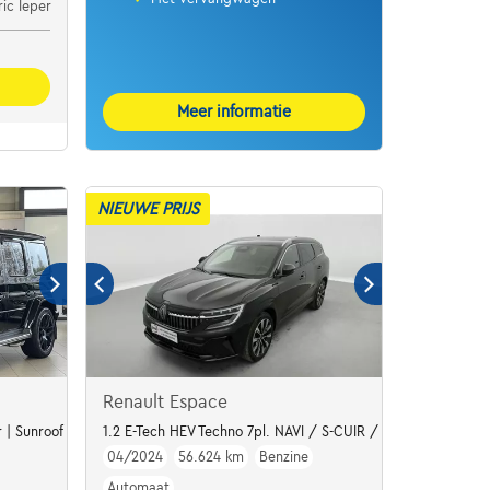
ic Ieper
Meer informatie
NIEUWE PRIJS
Renault Espace
 | Sunroof | Massage | 22"
1.2 E-Tech HEV Techno 7pl. NAVI / S-CUIR / FULL LED
04/2024
56.624 km
Benzine
Automaat