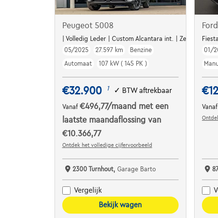
Peugeot 5008
Ford
| Volledig Leder | Custom Alcantara int. | Zetelverw. | 
Fiest
05/2025
27.597 km
Benzine
01/2
Automaat
107 kW ( 145 PK )
Manu
€32.900
€1
1
✓
BTW aftrekbaar
€496,77
/maand
met een
Vanaf
Vana
Ontdek
laatste maandaflossing van
€10.366,77
Ontdek het volledige cijfervoorbeeld
2300 Turnhout,
Garage Barto
8
Vergelijk
V
Bekijk wagen