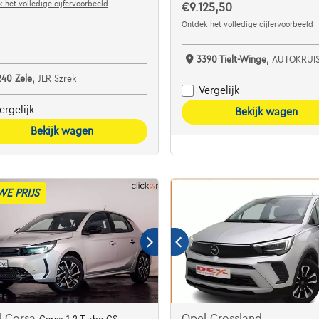
 het volledige cijfervoorbeeld
€9.125,50
Ontdek het volledige cijfervoorbeeld
3390 Tielt-Winge,
AUTOKRUI
240 Zele,
JLR Szrek
Vergelijk
ergelijk
Bekijk wagen
Bekijk wagen
WE PRIJS
l Corsa
Opel Crossland