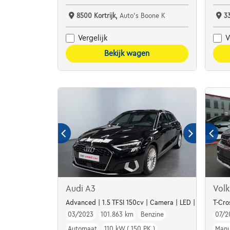
8500 Kortrijk,
Auto's Boone K
3
Vergelijk
V
Bekijk wagen
Audi A3
Vol
Advanced | 1.5 TFSI 150cv | Camera | LED | Carplay | 
T-Cro
03/2023
101.863 km
Benzine
07/2
Automaat
110 kW ( 150 PK )
Manu