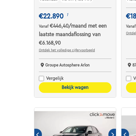
€22.890
€1
1
€446,40
/maand
met een
Vanaf
Vana
Ontdek
laatste maandaflossing van
€6.168,90
Ontdek het volledige cijfervoorbeeld
Groupe Autosphere Arlon
8
Vergelijk
V
Bekijk wagen