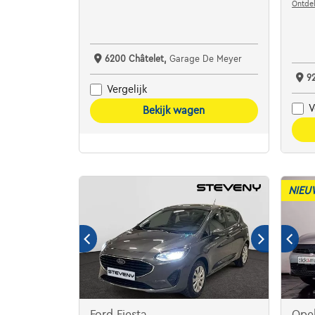
Ontdek
6200 Châtelet,
Garage De Meyer
9
Vergelijk
V
Bekijk wagen
NIEU
Ford Fiesta
Ope