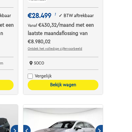
€28.499
1
ekbaar
✓
BTW aftrekbaar
et een
€430,32
/maand
met een
Vanaf
an
laatste maandaflossing van
€8.980,02
Ontdek het volledige cijfervoorbeeld
em
SOCO
Vergelijk
Bekijk wagen