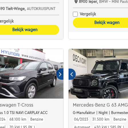
8900 Ieper,
BMW - MINI Pautr
390 Tielt-Winge,
AUTOKRUISPUNT
Vergelijk
ergelijk
Bekijk wagen
Bekijk wagen
kswagen T-Cross
Mercedes-Benz G 63 AMG
Attache
ss 1.0 TSI NAVI CARPLAY ACC
G-Manufaktur | Night | Burmester
024
68.100 km
Benzine
06/2023
31.500 km
Benzine
eel
70 kW ( 95 PK )
Automaat
430 kW ( 585 PK )