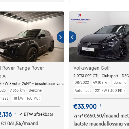
d Rover Range Rover
Volkswagen Golf
que
2.0TSI OPF GTI ''Clubsport'' D
08/2022
49.108 km
Benzine
S FWD Auto. 26MY - beschikbaar vanaf maart
025
9.865 km
Benzine
Automaat
221 kW ( 300 PK )
maat
118 kW ( 160 PK )
€33.900
1
.136
1
✓
BTW aftrekbaar
€650,50
/maand
met
Vanaf
€1.061,54
/maand
laatste maandaflossing v
f